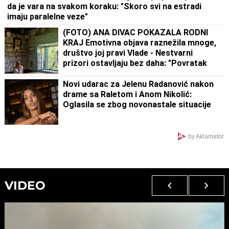
da je vara na svakom koraku: "Skoro svi na estradi
imaju paralelne veze"
(FOTO) ANA DIVAC POKAZALA RODNI
KRAJ Emotivna objava raznežila mnoge,
društvo joj pravi Vlade - Nestvarni
prizori ostavljaju bez daha: "Povratak
korenima"
Novi udarac za Jelenu Radanović nakon
drame sa Raletom i Anom Nikolić:
Oglasila se zbog novonastale situacije
by Aklamator
VIDEO