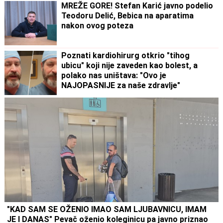
MREŽE GORE! Stefan Karić javno podelio
Teodoru Delić, Bebica na aparatima
nakon ovog poteza
Poznati kardiohirurg otkrio "tihog
ubicu" koji nije zaveden kao bolest, a
polako nas uništava: "Ovo je
NAJOPASNIJE za naše zdravlje"
"KAD SAM SE OŽENIO IMAO SAM LJUBAVNICU, IMAM
JE I DANAS" Pevač oženio koleginicu pa javno priznao