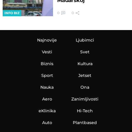
Mađarskoj
0
0
INFO BIZ
Najnovije
Ljubimci
Vesti
Svet
Biznis
Kultura
Sport
Jetset
Nauka
Ona
Aero
Zanimljivosti
eKlinika
Hi-Tech
Auto
Plantbased