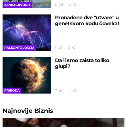
0
0
ZANIMLJIVOSTI
Pronađene dve "utvare" u
genetskom kodu čoveka!
1
0
PALEONTOLOGIJA
Da li smo zaista toliko
glupi?
7
4
PRIRODA
Najnovije
Biznis