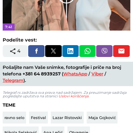
Play
Video
7:41
Podelite vest:
4
Pošaljite nam Vaše snimke, fotografije i priče na broj
telefona
+381 64 8939257
(
WhatsApp
/
Viber
/
Telegram
).
Telegraf.rs zadržava sva prava nad sadržajem. Za preuzimanje sadržaja
pogledajte uputstva na stranici
Uslovi korišćenja
.
TEME
ravno selo
Festival
Lazar Ristovski
Maja Gojković
Nikola Selaković
Ana Lečić
Otvaranje