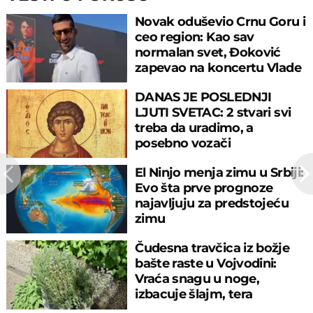
Novak oduševio Crnu Goru i
ceo region: Kao sav
normalan svet, Đoković
zapevao na koncertu Vlade
Georgijeva
DANAS JE POSLEDNJI
LJUTI SVETAC: 2 stvari svi
treba da uradimo, a
posebno vozači
El Ninjo menja zimu u Srbiji:
Evo šta prve prognoze
najavljuju za predstojeću
zimu
Čudesna travčica iz božje
bašte raste u Vojvodini:
Vraća snagu u noge,
izbacuje šlajm, tera
komarce i miševe