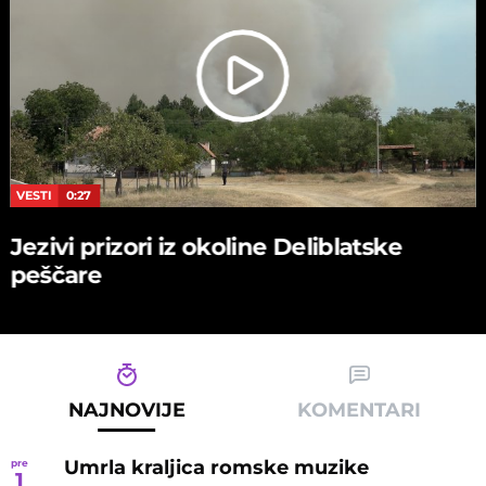
VESTI
0:27
Jezivi prizori iz okoline Deliblatske
peščare
NAJNOVIJE
KOMENTARI
Umrla kraljica romske muzike
pre
1