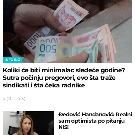
INFO BIZ
Koliki će biti minimalac sledeće godine?
Sutra počinju pregovori, evo šta traže
sindikati i šta čeka radnike
0
0
Đedović Handanović: Realni
sam optimista po pitanju
NIS!