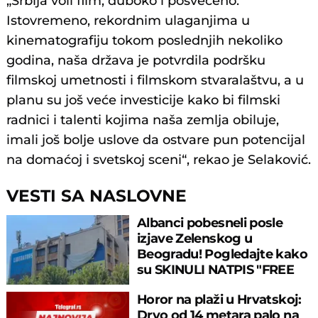
„Srbija voli film, duboko i posvećeno.
Istovremeno, rekordnim ulaganjima u
kinematografiju tokom poslednjih nekoliko
godina, naša država je potvrdila podršku
filmskoj umetnosti i filmskom stvaralaštvu, a u
planu su još veće investicije kako bi filmski
radnici i talenti kojima naša zemlja obiluje,
imali još bolje uslove da ostvare pun potencijal
na domaćoj i svetskoj sceni“, rekao je Selaković.
VESTI SA NASLOVNE
Albanci pobesneli posle
izjave Zelenskog u
Beogradu! Pogledajte kako
su SKINULI NATPIS "FREE
UKRAINE"!
Horor na plaži u Hrvatskoj:
Drvo od 14 metara palo na