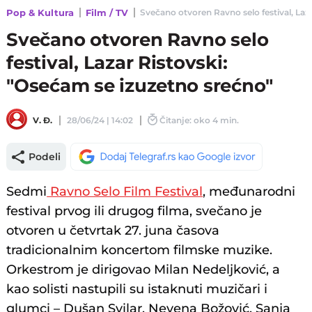
Pop & Kultura
Film / TV
Svečano otvoren Ravno selo festival, Laza
Svečano otvoren Ravno selo
festival, Lazar Ristovski:
"Osećam se izuzetno srećno"
V. Đ.
28/06/24 | 14:02
Čitanje: oko 4 min.
Podeli
Sedmi
Ravno Selo Film Festival
, međunarodni
festival prvog ili drugog filma, svečano je
otvoren u četvrtak 27. juna časova
tradicionalnim koncertom filmske muzike.
Orkestrom je dirigovao Milan Nedeljković, a
kao solisti nastupili su istaknuti muzičari i
glumci – Dušan Svilar, Nevena Božović, Sanja