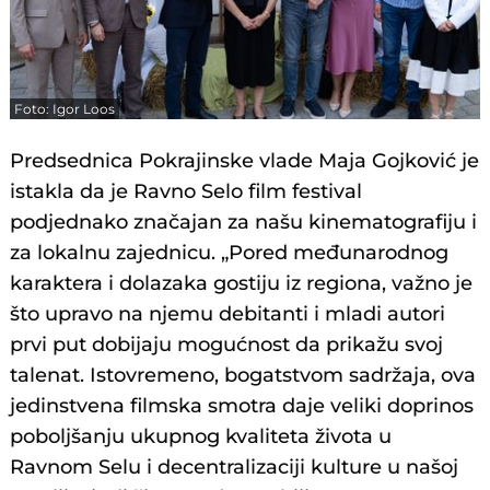
Foto: Igor Loos
Predsednica Pokrajinske vlade Maja Gojković je
istakla da je Ravno Selo film festival
podjednako značajan za našu kinematografiju i
za lokalnu zajednicu. „Pored međunarodnog
karaktera i dolazaka gostiju iz regiona, važno je
što upravo na njemu debitanti i mladi autori
prvi put dobijaju mogućnost da prikažu svoj
talenat. Istovremeno, bogatstvom sadržaja, ova
jedinstvena filmska smotra daje veliki doprinos
poboljšanju ukupnog kvaliteta života u
Ravnom Selu i decentralizaciji kulture u našoj