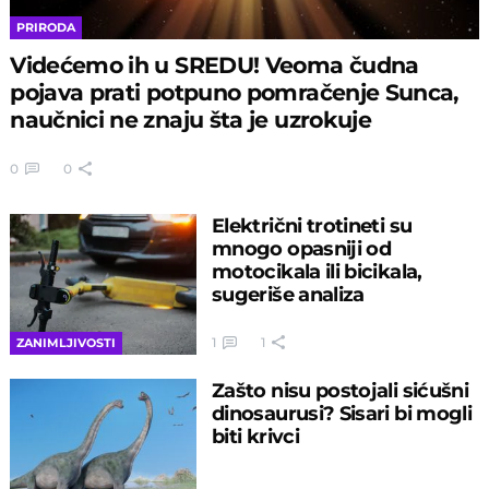
PRIRODA
Videćemo ih u SREDU! Veoma čudna
pojava prati potpuno pomračenje Sunca,
naučnici ne znaju šta je uzrokuje
0
0
Električni trotineti su
mnogo opasniji od
motocikala ili bicikala,
sugeriše analiza
1
1
ZANIMLJIVOSTI
Zašto nisu postojali sićušni
dinosaurusi? Sisari bi mogli
biti krivci