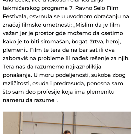
takmičarskog programa 7. Ravno Selo Film
Festivala, osvrnula se u uvodnom obraćanju na
značaj filmske umetnosti: „Mislim da je film
važan jer je prostor gde možemo da osetimo
kako je to biti siromašan, bogat, žrtva, heroj,
plemenit. Film te tera da na bar sat ili dva
zaboraviš na probleme ili nađeš rešenje za njih.
Tera nas da razumemo najraznolikija
ponašanja. U moru podeljenosti, sukoba zbog
različitosti, osuda i predrasuda, ponosna sam
što sam deo profesije koja ima plemenitu
nameru da razume“.