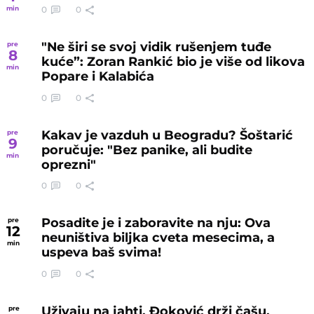
0
0
min
"Ne širi se svoj vidik rušenjem tuđe
pre
8
kuće”: Zoran Rankić bio je više od likova
min
Popare i Kalabića
0
0
Kakav je vazduh u Beogradu? Šoštarić
pre
9
poručuje: "Bez panike, ali budite
min
oprezni"
0
0
Posadite je i zaboravite na nju: Ova
pre
12
neuništiva biljka cveta mesecima, a
min
uspeva baš svima!
0
0
Uživaju na jahti, Đoković drži čašu,
pre