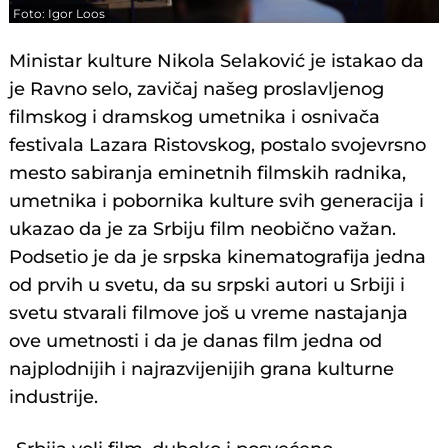
Foto: Igor Loos
Ministar kulture Nikola Selaković je istakao da
je Ravno selo, zavičaj našeg proslavljenog
filmskog i dramskog umetnika i osnivača
festivala Lazara Ristovskog, postalo svojevrsno
mesto sabiranja eminetnih filmskih radnika,
umetnika i pobornika kulture svih generacija i
ukazao da je za Srbiju film neobično važan.
Podsetio je da je srpska kinematografija jedna
od prvih u svetu, da su srpski autori u Srbiji i
svetu stvarali filmove još u vreme nastajanja
ove umetnosti i da je danas film jedna od
najplodnijih i najrazvijenijih grana kulturne
industrije.