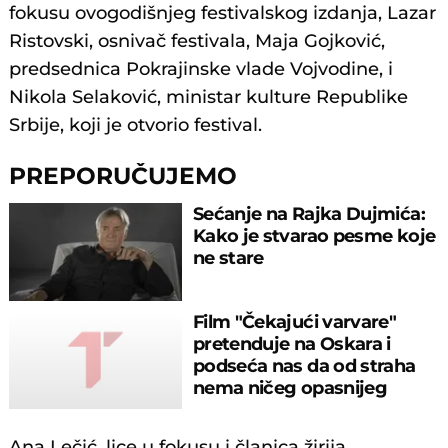
fokusu ovogodišnjeg festivalskog izdanja, Lazar
Ristovski, osnivač festivala, Maja Gojković,
predsednica Pokrajinske vlade Vojvodine, i
Nikola Selaković, ministar kulture Republike
Srbije, koji je otvorio festival.
PREPORUČUJEMO
Sećanje na Rajka Dujmića:
Kako je stvarao pesme koje
ne stare
Film "Čekajući varvare"
pretenduje na Oskara i
podseća nas da od straha
nema ničeg opasnijeg
Ana Lečić, lice u fokusu i članica žirija