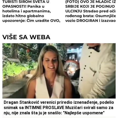
TURISTI ŠIROM SVETA U
(FOTO) OVO JE MLADIĆ IZ
OPASNOSTI! Panika u
SRBIJE KOJI JE POGINUO 
hotelima i apartmanima,
ULCINJU Stradao pred oči
izdato hitno globalno
rođenog brata: Osumnjičen
upozorenje: Čim uradite OVO,
vozio DROGIRAN i izazvao
postajete meta opasnog
nesreću
napada!
VIŠE SA WEBA
Dragan Stanković verenici priredio iznenađenje, podelio
snimak sa INTIMNE PROSLAVE Muzičari svirali samo za
nju, nije znala šta ju je snašlo: "Najlepše uspomene"