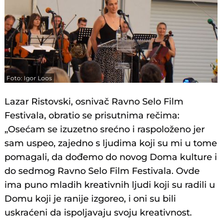
Foto: Igor Loos
Lazar Ristovski, osnivač Ravno Selo Film
Festivala, obratio se prisutnima rečima:
„Osećam se izuzetno srećno i raspoloženo jer
sam uspeo, zajedno s ljudima koji su mi u tome
pomagali, da dođemo do novog Doma kulture i
do sedmog Ravno Selo Film Festivala. Ovde
ima puno mladih kreativnih ljudi koji su radili u
Domu koji je ranije izgoreo, i oni su bili
uskraćeni da ispoljavaju svoju kreativnost.