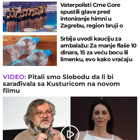
Vaterpolisti Crne Gore
spustili glave pred
intoniranje himni u
Zagrebu, region bruji o
velikom propustu
Srbija uvodi kauciju za
ambalažu: Za manje flaše 10
dinara, 15 za veću bocu ili
limenku, evo kako vraćaju
pare
VIDEO:
Pitali smo Slobodu da li bi
sarađivala sa Kusturicom na novom
filmu