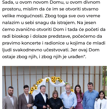
Sada, u ovom novom Domu, u ovom divnom
prostoru, mislim da će im se otvoriti stvarno
velike mogućnosti. Zbog toga sve ovo vreme
nalazim u sebi snagu da istrajem. Na jesen
ćemo zvanično otvoriti Dom i tada će početi da
radi bioskop i dolaze predstave, počećemo da
pravimo koncerte i radionice u kojima će mladi
ljudi svakodnevno učestvovati. Jer ovaj Dom
ostaje zbog njih, i zbog njih je urađen“.