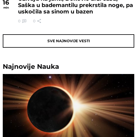
16
Saška u bademantilu prekrstila noge, pa
min
uskočila sa sinom u bazen
0
0
SVE NAJNOVIJE VESTI
Najnovije
Nauka