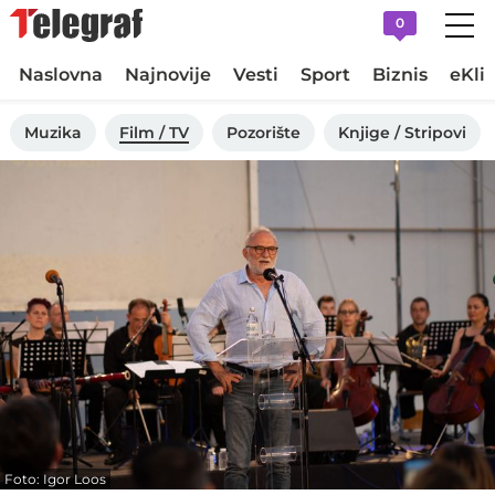
0
Naslovna
Najnovije
Vesti
Sport
Biznis
eKli
Muzika
Film / TV
Pozorište
Knjige / Stripovi
Foto: Igor Loos