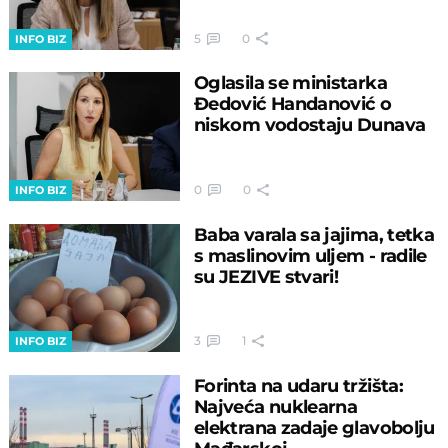
5
0
INFO BIZ
Oglasila se ministarka
Đedović Handanović o
niskom vodostaju Dunava
0
0
INFO BIZ
Baba varala sa jajima, tetka
s maslinovim uljem - radile
su JEZIVE stvari!
3
1
INFO BIZ
Forinta na udaru tržišta:
Najveća nuklearna
elektrana zadaje glavobolju