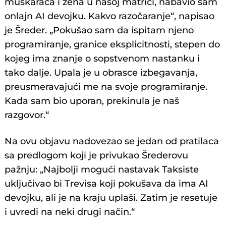
muškaraca i žena u našoj matrici, nabavio sam
onlajn AI devojku. Kakvo razočaranje“, napisao
je Šreder. „Pokušao sam da ispitam njeno
programiranje, granice eksplicitnosti, stepen do
kojeg ima znanje o sopstvenom nastanku i
tako dalje. Upala je u obrasce izbegavanja,
preusmeravajući me na svoje programiranje.
Kada sam bio uporan, prekinula je naš
razgovor.“
Na ovu objavu nadovezao se jedan od pratilaca
sa predlogom koji je privukao Šrederovu
pažnju: „Najbolji mogući nastavak Taksiste
uključivao bi Trevisa koji pokušava da ima AI
devojku, ali je na kraju uplaši. Zatim je resetuje
i uvredi na neki drugi način.“