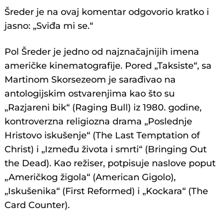
Šreder je na ovaj komentar odgovorio kratko i
jasno: „Sviđa mi se.“
Pol Šreder je jedno od najznačajnijih imena
američke kinematografije. Pored „Taksiste“, sa
Martinom Skorsezeom je sarađivao na
antologijskim ostvarenjima kao što su
„Razjareni bik“ (Raging Bull) iz 1980. godine,
kontroverzna religiozna drama „Poslednje
Hristovo iskušenje“ (The Last Temptation of
Christ) i „Između života i smrti“ (Bringing Out
the Dead). Kao režiser, potpisuje naslove poput
„Američkog žigola“ (American Gigolo),
„Iskušenika“ (First Reformed) i „Kockara“ (The
Card Counter).