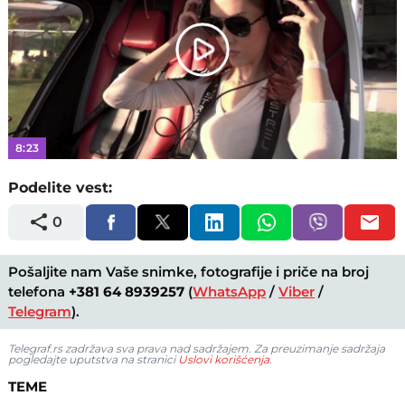
Play
Video
8:23
Podelite vest:
0
Pošaljite nam Vaše snimke, fotografije i priče na broj
telefona
+381 64 8939257
(
WhatsApp
/
Viber
/
Telegram
).
Telegraf.rs zadržava sva prava nad sadržajem. Za preuzimanje sadržaja
pogledajte uputstva na stranici
Uslovi korišćenja
.
TEME