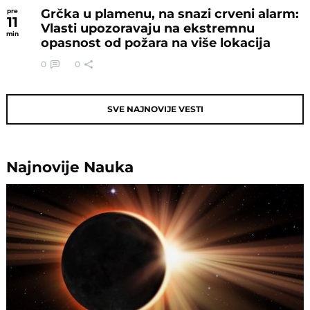
Grčka u plamenu, na snazi crveni alarm:
pre
11
Vlasti upozoravaju na ekstremnu
min
opasnost od požara na više lokacija
0
0
SVE NAJNOVIJE VESTI
Najnovije
Nauka