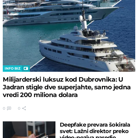
INFO BIZ
Milijarderski luksuz kod Dubrovnika: U
Jadran stigle dve superjahte, samo jedna
vredi 200 miliona dolara
0
0
Deepfake prevara šokirala
svet: Lažni direktor preko
video-poziva naredio