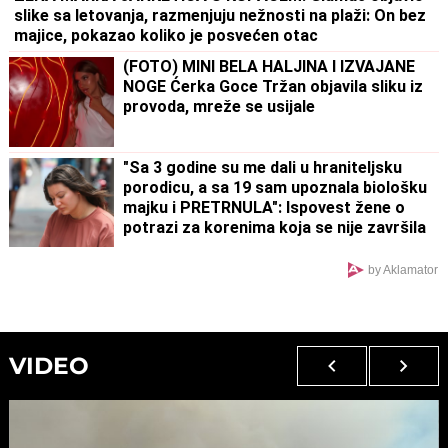
slike sa letovanja, razmenjuju nežnosti na plaži: On bez
majice, pokazao koliko je posvećen otac
(FOTO) MINI BELA HALJINA I IZVAJANE
NOGE Ćerka Goce Tržan objavila sliku iz
provoda, mreže se usijale
"Sa 3 godine su me dali u hraniteljsku
porodicu, a sa 19 sam upoznala biološku
majku i PRETRNULA": Ispovest žene o
potrazi za korenima koja se nije završila
kao u bajci
by Aklamator
VIDEO