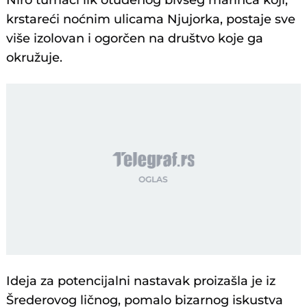
Niro tumači lik otuđenog bivšeg marinca koji,
krstareći noćnim ulicama Njujorka, postaje sve
više izolovan i ogorčen na društvo koje ga
okružuje.
Ideja za potencijalni nastavak proizašla je iz
Šrederovog ličnog, pomalo bizarnog iskustva