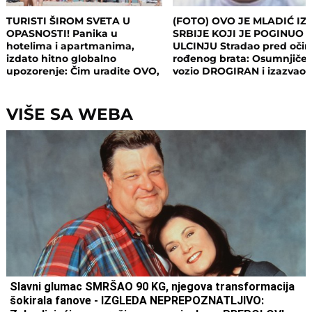
TURISTI ŠIROM SVETA U
(FOTO) OVO JE MLADIĆ IZ
OPASNOSTI! Panika u
SRBIJE KOJI JE POGINUO 
hotelima i apartmanima,
ULCINJU Stradao pred oči
izdato hitno globalno
rođenog brata: Osumnjičen
upozorenje: Čim uradite OVO,
vozio DROGIRAN i izazvao
postajete meta opasnog
nesreću
napada!
VIŠE SA WEBA
Slavni glumac SMRŠAO 90 KG, njegova transformacija
šokirala fanove - IZGLEDA NEPREPOZNATLJIVO: