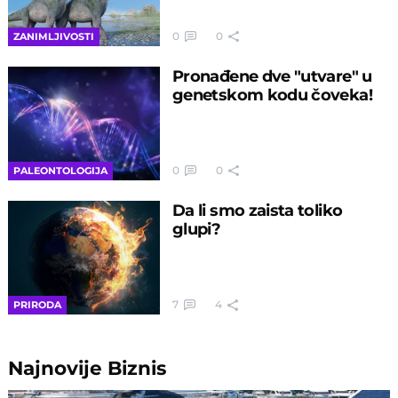
0
0
ZANIMLJIVOSTI
Pronađene dve "utvare" u
genetskom kodu čoveka!
0
0
PALEONTOLOGIJA
Da li smo zaista toliko
glupi?
7
4
PRIRODA
Najnovije
Biznis