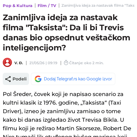
Pop & Kultura
Film / TV
Zanimljiva ideja za nastavak filma "Taksis
Zanimljiva ideja za nastavak
filma "Taksista": Da li bi Trevis
danas bio opsednut veštačkom
inteligencijom?
V. Đ.
21/05/26 | 09:19
Čitanje: oko 2 min.
Podeli
Pol Šreder, čovek koji je napisao scenario za
kultni klasik iz 1976. godine, „Taksista“ (Taxi
Driver), izneo je zanimljivu zamisao o tome
kako bi danas izgledao život Trevisa Bikla. U
filmu koji je režirao Martin Skorseze, Robert De