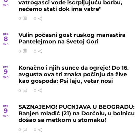
vatrogasci vode iscrpljujuću borbu,
min
nećemo stati dok ima vatre"
0
0
Vulin počasni gost ruskog manastira
pre
8
Pantelejmon na Svetoj Gori
min
0
0
Konačno i njih sunce da ogreje! Do 16.
pre
9
avgusta ova tri znaka počinju da žive
min
kao gospoda: Psi laju, vetar nosi
0
0
SAZNAJEMO! PUCNJAVA U BEOGRADU:
pre
9
Ranjen mladić (21) na Dorćolu, u bolnicu
min
došao sa metkom u stomaku!
0
0