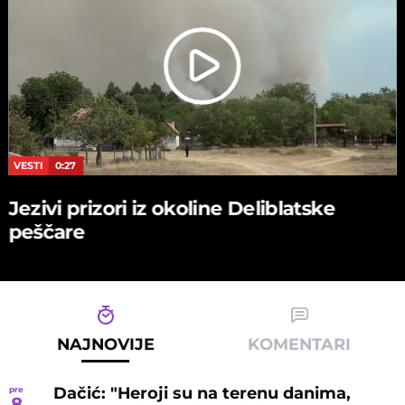
VESTI
0:27
Jezivi prizori iz okoline Deliblatske
peščare
NAJNOVIJE
KOMENTARI
Dačić: "Heroji su na terenu danima,
pre
8