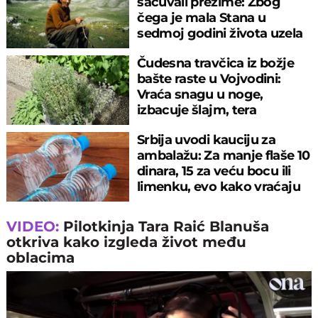
sačuvali prezime: Zbog
čega je mala Stana u
sedmoj godini života uzela
pušku u ruke
Čudesna travčica iz božje
bašte raste u Vojvodini:
Vraća snagu u noge,
izbacuje šlajm, tera
komarce i miševe
Srbija uvodi kauciju za
ambalažu: Za manje flaše 10
dinara, 15 za veću bocu ili
limenku, evo kako vraćaju
pare
VIDEO:
Pilotkinja Tara Raić Blanuša
otkriva kako izgleda život među
oblacima