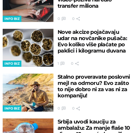
transfer miliona
0
0
INFO BIZ
Nove akcize pojačavaju
udar na novčanike pušača:
Evo koliko više plaćate po
paklici i kilogramu duvana
1
0
INFO BIZ
Stalno proveravate poslovni
mejl na odmoru? Evo zašto
to nije dobro ni za vas ni za
kompaniju!
0
0
INFO BIZ
Srbija uvodi kauciju za
ambalažu: Za manje flaše 10