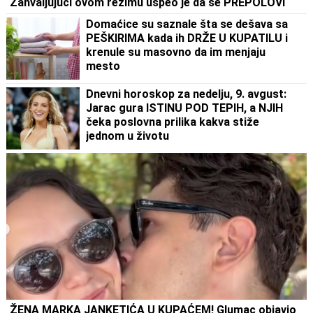
Zahvaljujući ovom režimu uspeo je da se PREPOLOVI
Domaćice su saznale šta se dešava sa
PEŠKIRIMA kada ih DRŽE U KUPATILU i
krenule su masovno da im menjaju
mesto
Dnevni horoskop za nedelju, 9. avgust:
Jarac gura ISTINU POD TEPIH, a NJIH
čeka poslovna prilika kakva stiže
jednom u životu
ŽENA MARKA JANKETIĆA U KUPAĆEM! Glumac objavio