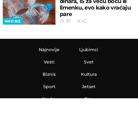
dinara, 15 za veću bocu ili
limenku, evo kako vraćaju
pare
28
16
INFO BIZ
Najnovije
Ljubimci
Vesti
Svet
Biznis
Kultura
Sport
Jetset
Nauka
Ona
Aero
Zanimljivosti
eKlinika
Hi-Tech
Auto
Plantbased