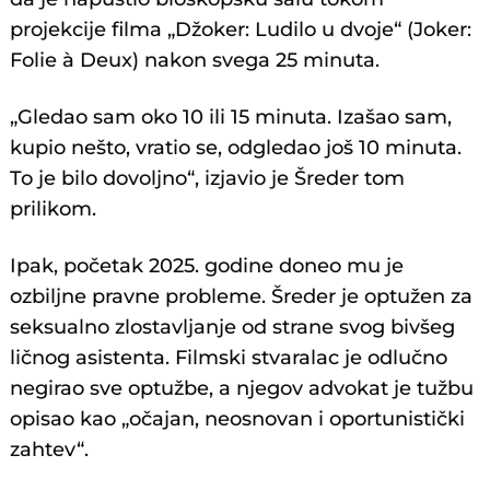
projekcije filma „Džoker: Ludilo u dvoje“ (Joker:
Folie à Deux) nakon svega 25 minuta.
„Gledao sam oko 10 ili 15 minuta. Izašao sam,
kupio nešto, vratio se, odgledao još 10 minuta.
To je bilo dovoljno“, izjavio je Šreder tom
prilikom.
Ipak, početak 2025. godine doneo mu je
ozbiljne pravne probleme. Šreder je optužen za
seksualno zlostavljanje od strane svog bivšeg
ličnog asistenta. Filmski stvaralac je odlučno
negirao sve optužbe, a njegov advokat je tužbu
opisao kao „očajan, neosnovan i oportunistički
zahtev“.