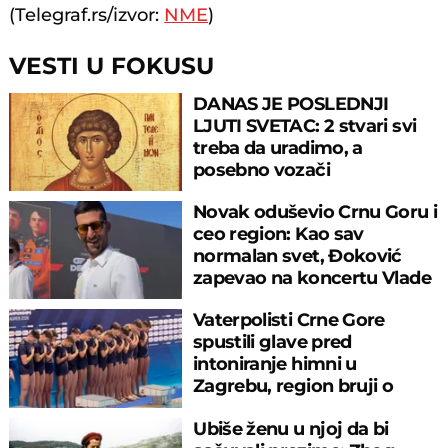
(Telegraf.rs/izvor:
NME
)
VESTI U FOKUSU
DANAS JE POSLEDNJI
LJUTI SVETAC: 2 stvari svi
treba da uradimo, a
posebno vozači
Novak oduševio Crnu Goru i
ceo region: Kao sav
normalan svet, Đoković
zapevao na koncertu Vlade
Georgijeva
Vaterpolisti Crne Gore
spustili glave pred
intoniranje himni u
Zagrebu, region bruji o
velikom propustu
Ubiše ženu u njoj da bi