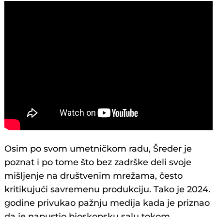
Osim po svom umetničkom radu, Šreder je
poznat i po tome što bez zadrške deli svoje
mišljenje na društvenim mrežama, često
kritikujući savremenu produkciju. Tako je 2024.
godine privukao pažnju medija kada je priznao
da je napustio bioskopsku salu tokom