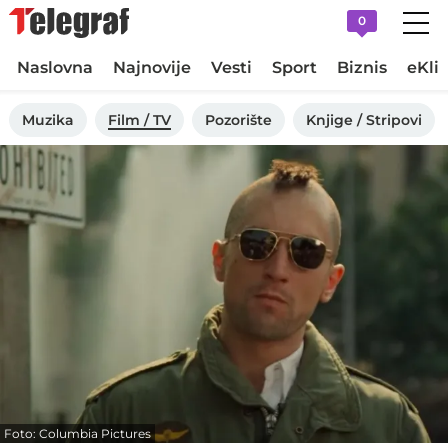
0
Naslovna
Najnovije
Vesti
Sport
Biznis
eKli
Muzika
Film / TV
Pozorište
Knjige / Stripovi
Foto: Columbia Pictures