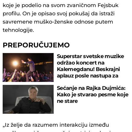
koje je podelio na svom zvaničnom Fejsbuk
profilu. On je opisao svoj pokušaj da istraži
savremene muško-ženske odnose putem
tehnologije.
PREPORUČUJEMO
Superstar svetske muzike
održao koncert na
Kalemegdanu! Beskrajni
aplauz posle nastupa za
sećanje
Sećanje na Rajka Dujmića:
Kako je stvarao pesme koje
ne stare
„Iz želje da razumem interakciju između