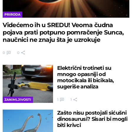
PRIRODA
Videćemo ih u SREDU! Veoma čudna
pojava prati potpuno pomračenje Sunca,
naučnici ne znaju šta je uzrokuje
0
0
Električni trotineti su
mnogo opasniji od
motocikala ili bicikala,
sugeriše analiza
1
1
ZANIMLJIVOSTI
Zašto nisu postojali sićušni
dinosaurusi? Sisari bi mogli
biti krivci