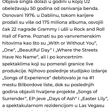
Objava singla dolazi u godini u kojoj U2
obeležavaju 50 godina od osnivanja benda.
Osnovani 1976. u Dablinu, tokom karijere
prodali su više od 175 miliona albuma, osvojili
čak 22 nagrade Grammy i ušli u Rock and Roll
Hall of Fame. Poznati su po vanvremenskim
hitovima kao što su „With or Without You“,
„One“, „Beautiful Day“ i „Where the Streets
Have No Name“, ali i po koncertnim
spektaklima koji su pomerali granice live
produkcije. Njihovo poslednje studijsko izdanje
„Songs of Experience“ debitovalo je na #1
mestu Bilbordove liste, dok su poslednjih
godina objavili hvaljene projekte „Songs of
Surrender“, EP-jeve „Days of Ash“ i „Easter Lily“,
a spektakularnom rezidencijom u Las Vegasu