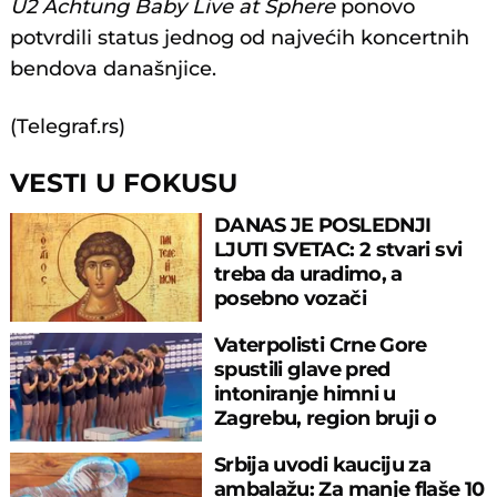
U2 Achtung Baby Live at Sphere
ponovo
potvrdili status jednog od najvećih koncertnih
bendova današnjice.
(Telegraf.rs)
VESTI U FOKUSU
DANAS JE POSLEDNJI
LJUTI SVETAC: 2 stvari svi
treba da uradimo, a
posebno vozači
Vaterpolisti Crne Gore
spustili glave pred
intoniranje himni u
Zagrebu, region bruji o
velikom propustu
Srbija uvodi kauciju za
ambalažu: Za manje flaše 10