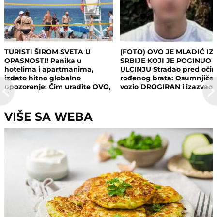
TURISTI ŠIROM SVETA U
(FOTO) OVO JE MLADIĆ IZ
OPASNOSTI! Panika u
SRBIJE KOJI JE POGINUO 
hotelima i apartmanima,
ULCINJU Stradao pred oči
izdato hitno globalno
rođenog brata: Osumnjičen
upozorenje: Čim uradite OVO,
vozio DROGIRAN i izazvao
postajete meta opasnog
nesreću
napada!
VIŠE SA WEBA