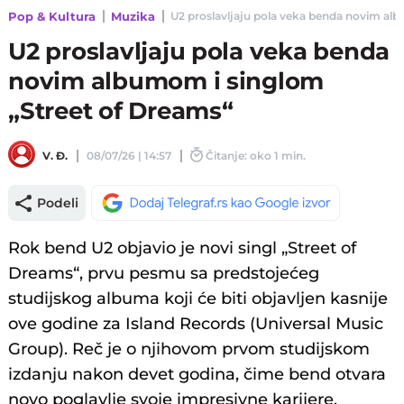
Pop & Kultura
Muzika
U2 proslavljaju pola veka benda novim albu
U2 proslavljaju pola veka benda
novim albumom i singlom
„Street of Dreams“
V. Đ.
08/07/26 | 14:57
Čitanje: oko 1 min.
Podeli
Rok bend U2 objavio je novi singl „Street of
Dreams“, prvu pesmu sa predstojećeg
studijskog albuma koji će biti objavljen kasnije
ove godine za Island Records (Universal Music
Group). Reč je o njihovom prvom studijskom
izdanju nakon devet godina, čime bend otvara
novo poglavlje svoje impresivne karijere.