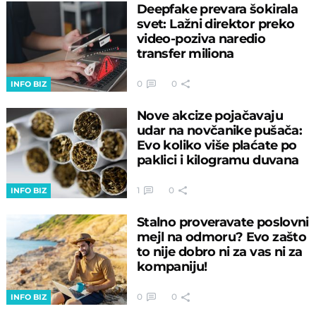
Deepfake prevara šokirala
svet: Lažni direktor preko
video-poziva naredio
transfer miliona
0
0
INFO BIZ
Nove akcize pojačavaju
udar na novčanike pušača:
Evo koliko više plaćate po
paklici i kilogramu duvana
1
0
INFO BIZ
Stalno proveravate poslovni
mejl na odmoru? Evo zašto
to nije dobro ni za vas ni za
kompaniju!
0
0
INFO BIZ