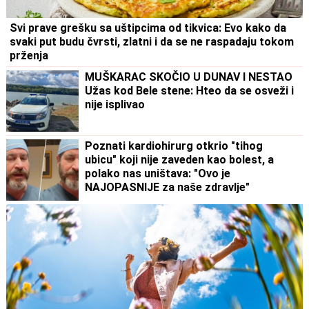
Svi prave grešku sa uštipcima od tikvica: Evo kako da
svaki put budu čvrsti, zlatni i da se ne raspadaju tokom
prženja
MUŠKARAC SKOČIO U DUNAV I NESTAO
Užas kod Bele stene: Hteo da se osveži i
nije isplivao
Poznati kardiohirurg otkrio "tihog
ubicu" koji nije zaveden kao bolest, a
polako nas uništava: "Ovo je
NAJOPASNIJE za naše zdravlje"