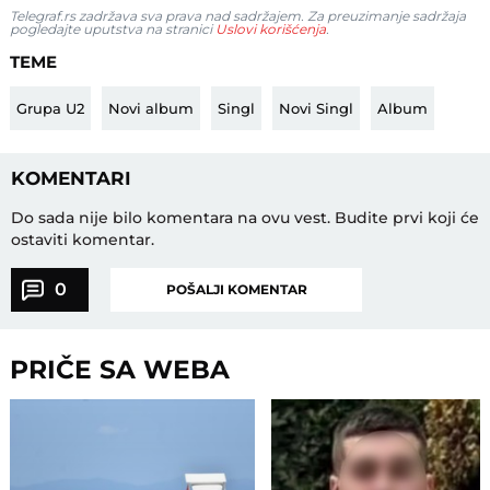
Telegraf.rs zadržava sva prava nad sadržajem. Za preuzimanje sadržaja
pogledajte uputstva na stranici
Uslovi korišćenja
.
TEME
Grupa U2
Novi album
Singl
Novi Singl
Album
KOMENTARI
Do sada nije bilo komentara na ovu vest.
Budite prvi koji će
ostaviti komentar.
0
POŠALJI KOMENTAR
PRIČE SA WEBA