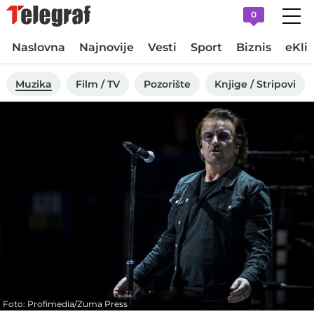
0
Naslovna
Najnovije
Vesti
Sport
Biznis
eKli
Muzika
Film / TV
Pozorište
Knjige / Stripovi
Foto: Profimedia/Zuma Press