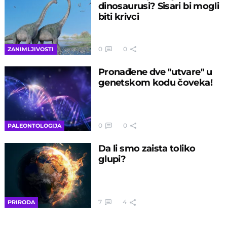
dinosaurusi? Sisari bi mogli
biti krivci
0
0
ZANIMLJIVOSTI
Pronađene dve "utvare" u
genetskom kodu čoveka!
0
0
PALEONTOLOGIJA
Da li smo zaista toliko
glupi?
7
4
PRIRODA