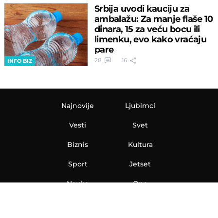
Srbija uvodi kauciju za
ambalažu: Za manje flaše 10
dinara, 15 za veću bocu ili
limenku, evo kako vraćaju
pare
28
16
INFO BIZ
Najnovije
Ljubimci
Vesti
Svet
Biznis
Kultura
Sport
Jetset
Nauka
Ona
Aero
Zanimljivosti