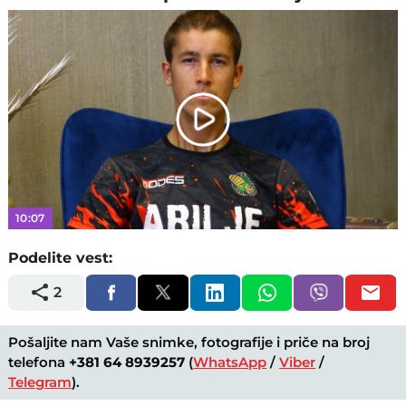
Play
Video
10:07
Podelite vest:
2
Pošaljite nam Vaše snimke, fotografije i priče na broj
telefona
+381 64 8939257
(
WhatsApp
/
Viber
/
Telegram
).