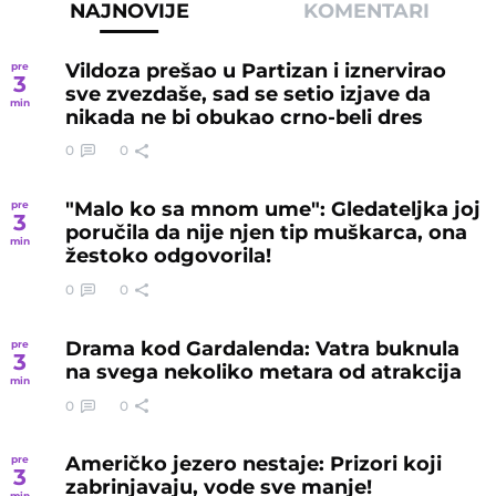
NAJNOVIJE
KOMENTARI
Vildoza prešao u Partizan i iznervirao
pre
3
sve zvezdaše, sad se setio izjave da
min
nikada ne bi obukao crno-beli dres
0
0
"Malo ko sa mnom ume": Gledateljka joj
pre
3
poručila da nije njen tip muškarca, ona
min
žestoko odgovorila!
0
0
Drama kod Gardalenda: Vatra buknula
pre
3
na svega nekoliko metara od atrakcija
min
0
0
Američko jezero nestaje: Prizori koji
pre
3
zabrinjavaju, vode sve manje!
min