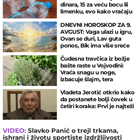
dinara, 15 za veću bocu ili
limenku, evo kako vraćaju
pare
DNEVNI HOROSKOP ZA 9.
AVGUST: Vaga ulazi u igru,
Ovan se duri, Lav guta
ponos, Bik ima više sreće
nego pameti
Čudesna travčica iz božje
bašte raste u Vojvodini:
Vraća snagu u noge,
izbacuje šlajm, tera
komarce i miševe
Vladeta Jerotić otkrio kako
da postanete bolji čovek u
četiri koraka: Prvi je najteži
VIDEO:
Slavko Panić o trejl trkama,
ishrani i životu sportiste izdržljivosti