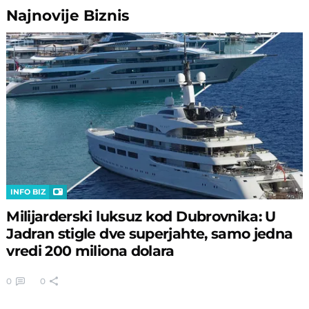
Najnovije
Biznis
INFO BIZ
Milijarderski luksuz kod Dubrovnika: U
Jadran stigle dve superjahte, samo jedna
vredi 200 miliona dolara
0
0