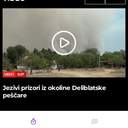
VESTI
0:27
Jezivi prizori iz okoline Deliblatske
peščare