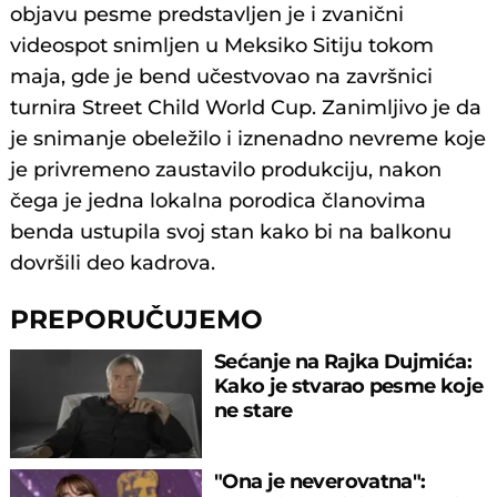
objavu pesme predstavljen je i zvanični
videospot snimljen u Meksiko Sitiju tokom
maja, gde je bend učestvovao na završnici
turnira Street Child World Cup. Zanimljivo je da
je snimanje obeležilo i iznenadno nevreme koje
je privremeno zaustavilo produkciju, nakon
čega je jedna lokalna porodica članovima
benda ustupila svoj stan kako bi na balkonu
dovršili deo kadrova.
PREPORUČUJEMO
Sećanje na Rajka Dujmića:
Kako je stvarao pesme koje
ne stare
"Ona je neverovatna":