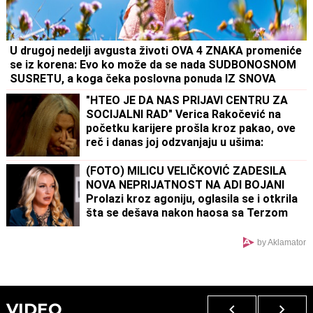
U drugoj nedelji avgusta životi OVA 4 ZNAKA promeniće
se iz korena: Evo ko može da se nada SUDBONOSNOM
SUSRETU, a koga čeka poslovna ponuda IZ SNOVA
"HTEO JE DA NAS PRIJAVI CENTRU ZA
SOCIJALNI RAD" Verica Rakočević na
početku karijere prošla kroz pakao, ove
reč i danas joj odzvanjaju u ušima:
"Oduzeće vam decu"
(FOTO) MILICU VELIČKOVIĆ ZADESILA
NOVA NEPRIJATNOST NA ADI BOJANI
Prolazi kroz agoniju, oglasila se i otkrila
šta se dešava nakon haosa sa Terzom
by Aklamator
VIDEO