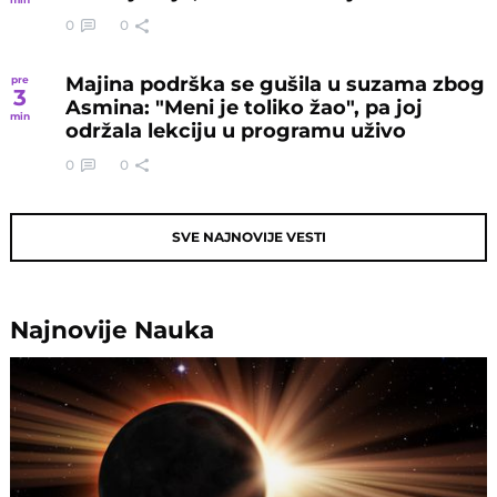
0
0
Majina podrška se gušila u suzama zbog
pre
3
Asmina: "Meni je toliko žao", pa joj
min
održala lekciju u programu uživo
0
0
SVE NAJNOVIJE VESTI
Najnovije
Nauka