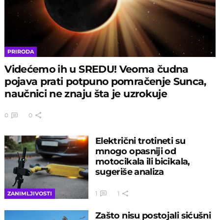
PRIRODA
Videćemo ih u SREDU! Veoma čudna
pojava prati potpuno pomračenje Sunca,
naučnici ne znaju šta je uzrokuje
0
0
Električni trotineti su
mnogo opasniji od
motocikala ili bicikala,
sugeriše analiza
1
1
ZANIMLJIVOSTI
Zašto nisu postojali sićušni