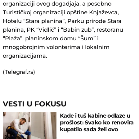
organizaciji ovog dogadjaja, a posebno
Turističkoj organizaciji opštine Knjaževca,
Hotelu “Stara planina”, Parku prirode Stara
planina, PK “Vidlič” i “Babin zub”, restoranu
“Plaža”, planinskom domu “Šum” i
mnogobrojnim volonterima i lokalnim
organizacijama.
(Telegraf.rs)
VESTI U FOKUSU
Kade i tuš kabine odlaze u
prošlost: Svako ko renovira
kupatilo sada želi ovo