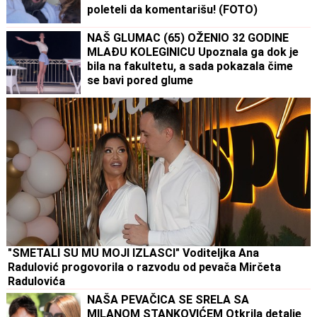
poleteli da komentarišu! (FOTO)
NAŠ GLUMAC (65) OŽENIO 32 GODINE
MLAĐU KOLEGINICU Upoznala ga dok je
bila na fakultetu, a sada pokazala čime
se bavi pored glume
"SMETALI SU MU MOJI IZLASCI" Voditeljka Ana
Radulović progovorila o razvodu od pevača Mirčeta
Radulovića
NAŠA PEVAČICA SE SRELA SA
MILANOM STANKOVIĆEM Otkrila detalje