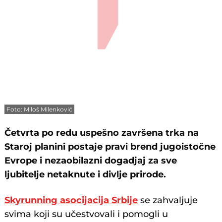
Foto: Miloš Milenković
Četvrta po redu uspešno završena trka na
Staroj planini postaje pravi brend jugoistočne
Evrope i nezaobilazni dogadjaj za sve
ljubitelje netaknute i divlje prirode.
Skyrunning asocijacija Srbije
se zahvaljuje
svima koji su učestvovali i pomogli u