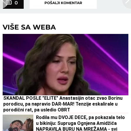
0
POŠALJI KOMENTAR
VIŠE SA WEBA
SKANDAL POSLE "ELITE" Anastasijin otac zvao Borinu
porodicu, pa napravio DAR-MAR! Tenzije eskalirale u
porodični rat, pa usledio OBRT
Rodila mu DVOJE DECE, pa pokazala telo
u bikiniju: Supruga Ognjena Amidžića
NAPRAVILA BURU NA MREŽAMA - svi