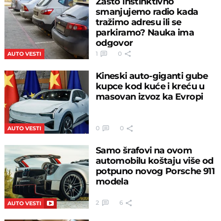
Zašto instinktivno
smanjujemo radio kada
tražimo adresu ili se
parkiramo? Nauka ima
odgovor
1
0
AUTO VESTI
Kineski auto-giganti gube
kupce kod kuće i kreću u
masovan izvoz ka Evropi
0
0
AUTO VESTI
Samo šrafovi na ovom
automobilu koštaju više od
potpuno novog Porsche 911
modela
2
6
AUTO VESTI