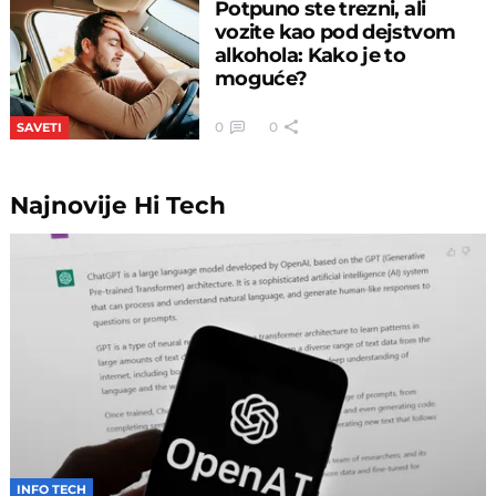
Potpuno ste trezni, ali
vozite kao pod dejstvom
alkohola: Kako je to
moguće?
0
0
SAVETI
Najnovije
Hi Tech
INFO TECH