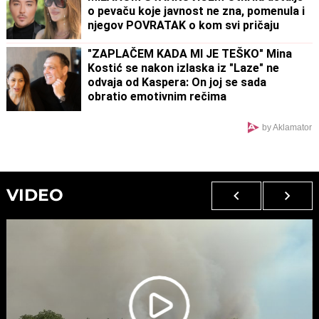
o pevaču koje javnost ne zna, pomenula i
njegov POVRATAK o kom svi pričaju
(VIDEO)
"ZAPLAČEM KADA MI JE TEŠKO" Mina
Kostić se nakon izlaska iz "Laze" ne
odvaja od Kaspera: On joj se sada
obratio emotivnim rečima
by Aklamator
VIDEO