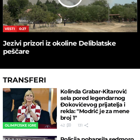
VESTI
0:27
Jezivi prizori iz okoline Deliblatske
peščare
TRANSFERI
Kolinda Grabar-Kitarović
sela pored legendarnog
Đokovićevog prijatelja i
rekla: "Modrić je za mene
broj 1"
42
131
OLIMPIJSKE IGRE
Policija pohapsila sedmoro