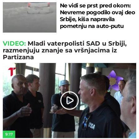
Ne vidi se prst pred okom:
Nevreme pogodilo ovaj deo
Srbije, kiša napravila
pometnju na auto-putu
VIDEO:
Mladi vaterpolisti SAD u Srbiji,
razmenjuju znanje sa vršnjacima iz
Partizana
Play
Video
9:17