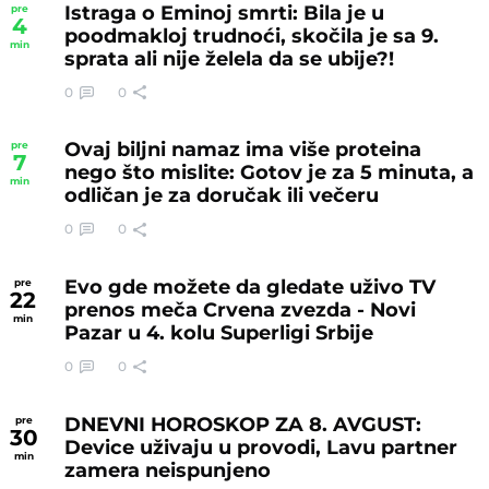
Istraga o Eminoj smrti: Bila je u
pre
4
poodmakloj trudnoći, skočila je sa 9.
min
sprata ali nije želela da se ubije?!
0
0
Ovaj biljni namaz ima više proteina
pre
7
nego što mislite: Gotov je za 5 minuta, a
min
odličan je za doručak ili večeru
0
0
Evo gde možete da gledate uživo TV
pre
22
prenos meča Crvena zvezda - Novi
min
Pazar u 4. kolu Superligi Srbije
0
0
DNEVNI HOROSKOP ZA 8. AVGUST:
pre
30
Device uživaju u provodi, Lavu partner
min
zamera neispunjeno