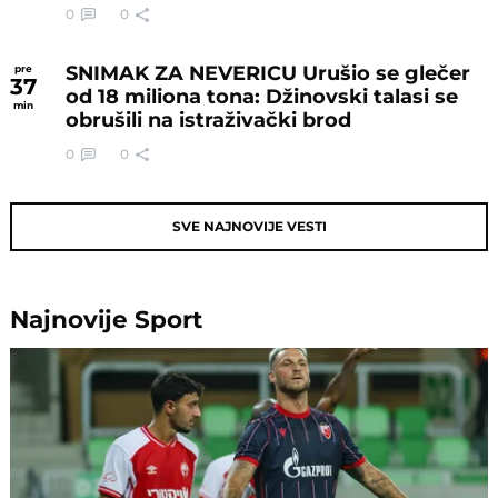
0
0
SNIMAK ZA NEVERICU Urušio se glečer
pre
37
od 18 miliona tona: Džinovski talasi se
min
obrušili na istraživački brod
0
0
SVE NAJNOVIJE VESTI
Najnovije
Sport