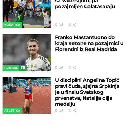
sa Valensijom, pa
pozajmljen Galatasaraju
0
0
KOŠARKA
Franko Mastantuono do
kraja sezone na pozajmici u
Fiorentini iz Real Madrida
0
0
FUDBAL
U disciplini Angeline Topić
pravi čuda, sjajna Srpkinja
je u finalu Svetskog
prvenstva, Natalija cilja
medalju
0
0
ATLETIKA