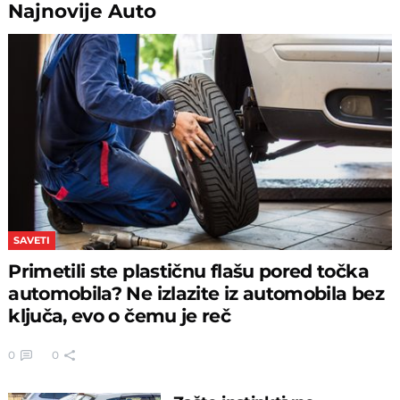
Najnovije
Auto
SAVETI
Primetili ste plastičnu flašu pored točka
automobila? Ne izlazite iz automobila bez
ključa, evo o čemu je reč
0
0