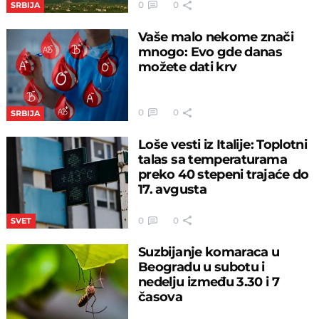
0
0
SRBIJA
Vaše malo nekome znači
mnogo: Evo gde danas
možete dati krv
0
0
SRBIJA
Loše vesti iz Italije: Toplotni
talas sa temperaturama
preko 40 stepeni trajaće do
17. avgusta
0
0
SVET
Suzbijanje komaraca u
Beogradu u subotu i
nedelju između 3.30 i 7
časova