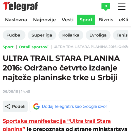
0
Naslovna
Najnovije
Vesti
Sport
Biznis
eKli
Fudbal
Superliga
Košarka
Evroliga
Tenis
Sport
Ostali sportovi
ULTRA TRAIL STARA PLANINA 2016: Održano čet
ULTRA TRAIL STARA PLANINA
2016: Održano četvrto izdanje
najteže planinske trke u Srbiji
06/06/16 | 14:45
Podeli
Sportska manifestacija “Ultra trail Stara
planina”
je prepoznata od strane ministartsva