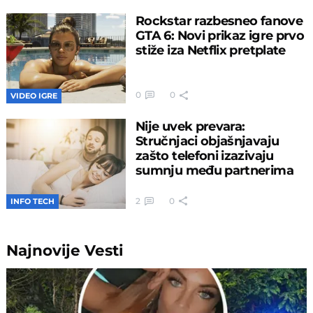
Rockstar razbesneo fanove
GTA 6: Novi prikaz igre prvo
stiže iza Netflix pretplate
0
0
VIDEO IGRE
Nije uvek prevara:
Stručnjaci objašnjavaju
zašto telefoni izazivaju
sumnju među partnerima
2
0
INFO TECH
Najnovije
Vesti