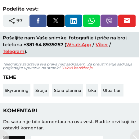
Podelite vest:
97
Pošaljite nam Vaše snimke, fotografije i priče na broj
telefona
+381 64 8939257
(
WhatsApp
/
Viber
/
Telegram
).
Telegraf.rs zadržava sva prava nad sadržajem. Za preuzimanje sadržaja
pogledajte uputstva na stranici
Uslovi korišćenja
.
TEME
Skyrunning
Srbija
Stara planina
trka
Ultra trail
KOMENTARI
Do sada nije bilo komentara na ovu vest.
Budite prvi koji će
ostaviti komentar.