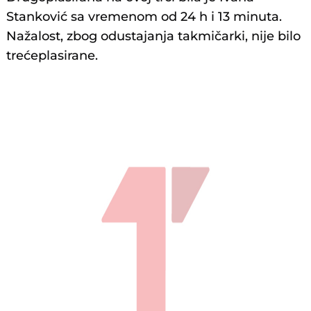
Stanković sa vremenom od 24 h i 13 minuta.
Nažalost, zbog odustajanja takmičarki, nije bilo
trećeplasirane.