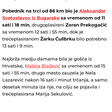
Pobednik na trci od 86 km bio je
Aleksandar
Svetoslavov iz Bugarske
sa vremenom od 11
sati i 18 min
, drugoplasirani
Zoran Prekogačić
sa vremenom 12 sati i 55 min, dok je
trećeplasiranom
Žarku Ćulibrku
bilo potrebno
13 sati i 9 min.
Najbrža medju damama bila je gošća iz
Hrvatske,
Mateja Blažević
sa vremenom od 15
sati i 55 min, drugo mesto zauzela je Nela
Lazarević nakon 16 sati i minut trčanja, a samo
desetak minuta iza nje, na cilju se pojavila i
trećeplasirana Marija Sekulović.