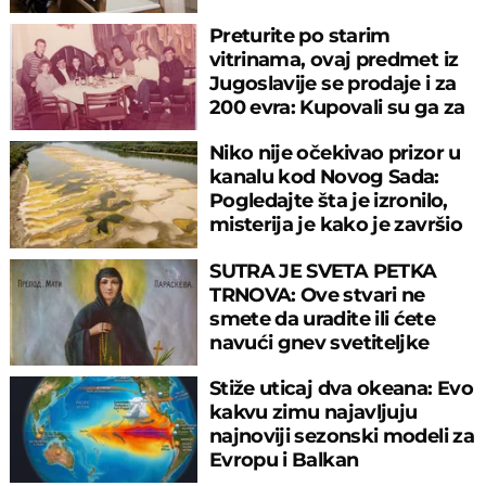
Preturite po starim
vitrinama, ovaj predmet iz
Jugoslavije se prodaje i za
200 evra: Kupovali su ga za
sitniš
Niko nije očekivao prizor u
kanalu kod Novog Sada:
Pogledajte šta je izronilo,
misterija je kako je završio
tu
SUTRA JE SVETA PETKA
TRNOVA: Ove stvari ne
smete da uradite ili ćete
navući gnev svetiteljke
Stiže uticaj dva okeana: Evo
kakvu zimu najavljuju
najnoviji sezonski modeli za
Evropu i Balkan