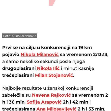
Foto: Miloš Milenković
Prvi se na cilju u konkurenciji na 19 km
pojavio
Nikola Milanović
sa vremenom 2:13:13
,
a samo nekoliko sekundi posle njega
drugoplasirani
Nikola Ilić
i minut kasnije
trećeplasirani
Milan Stojanović
.
Najbolje rezultate u ženskoj konkurenciji
zabeležile su
Nevena Rajković
sa vremenom 2
h i 36 min
,
Sofija Arapović
2h i 42 min
i
trećeplasirana
Ana Milosavljević
2 h i 53 min
.