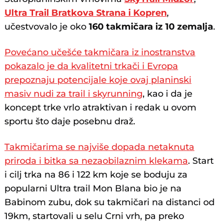
Ultra Trail Bratkova Strana i Kopren
,
učestvovalo je oko
160 takmičara iz 10 zemalja
.
Povećano učešće takmičara iz inostranstva
pokazalo je da kvalitetni trkači i Evropa
prepoznaju potencijale koje ovaj planinski
masiv nudi za trail i skyrunning
, kao i da je
koncept trke vrlo atraktivan i redak u ovom
sportu što daje posebnu draž.
Takmičarima se najviše dopada netaknuta
priroda i bitka sa nezaobilaznim klekama
. Start
i cilj trka na 86 i 122 km koje se boduju za
popularni Ultra trail Mon Blana bio je na
Babinom zubu, dok su takmičari na distanci od
19km, startovali u selu Crni vrh, pa preko