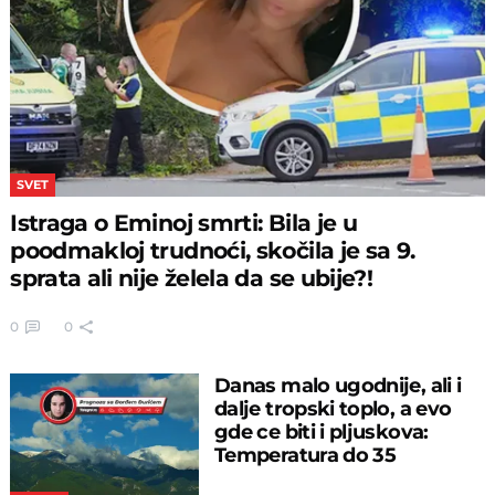
SVET
Istraga o Eminoj smrti: Bila je u
poodmakloj trudnoći, skočila je sa 9.
sprata ali nije želela da se ubije?!
0
0
Danas malo ugodnije, ali i
dalje tropski toplo, a evo
gde ce biti i pljuskova:
Temperatura do 35