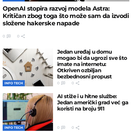
OpenAI stopira razvoj modela Astra:
Kritičan zbog toga što može sam da izvodi
složene hakerske napade
0
0
Jedan uređaj u domu
mogao bi da ugrozi sve što
imate na internetu:
Otkriven ozbiljan
bezbednosni propust
0
0
INFO TECH
AI stiže i u hitne službe:
Jedan američki grad već ga
koristi na broju 911
0
0
INFO TECH