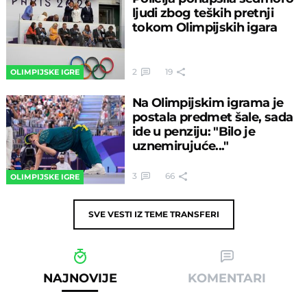
ljudi zbog teških pretnji
tokom Olimpijskih igara
2
19
OLIMPIJSKE IGRE
Na Olimpijskim igrama je
postala predmet šale, sada
ide u penziju: "Bilo je
uznemirujuće..."
3
66
OLIMPIJSKE IGRE
SVE VESTI IZ TEME
TRANSFERI
NAJNOVIJE
KOMENTARI