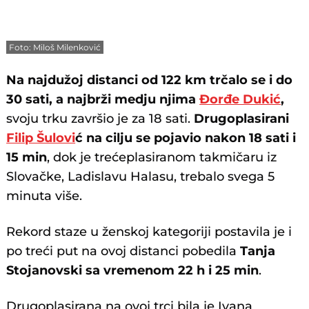
Foto: Miloš Milenković
Na najdužoj distanci od 122 km trčalo se i do
30 sati, a najbrži medju njima
Đorđe Dukić
,
svoju trku završio je za 18 sati.
Drugoplasirani
Filip Šulovi
ć na cilju se pojavio nakon 18 sati i
15 min
, dok je trećeplasiranom takmičaru iz
Slovačke, Ladislavu Halasu, trebalo svega 5
minuta više.
Rekord staze u ženskoj kategoriji postavila je i
po treći put na ovoj distanci pobedila
Tanja
Stojanovski sa vremenom 22 h i 25 min
.
Drugoplasirana na ovoj trci bila je Ivana