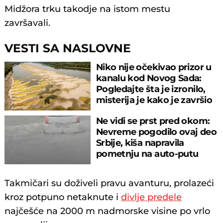
Midžora trku takodje na istom mestu
završavali.
VESTI SA NASLOVNE
Niko nije očekivao prizor u
kanalu kod Novog Sada:
Pogledajte šta je izronilo,
misterija je kako je završio
tu
Ne vidi se prst pred okom:
Nevreme pogodilo ovaj deo
Srbije, kiša napravila
pometnju na auto-putu
Takmičari su doživeli pravu avanturu, prolazeći
kroz potpuno netaknute i
divlje predele
najčešće na 2000 m nadmorske visine po vrlo