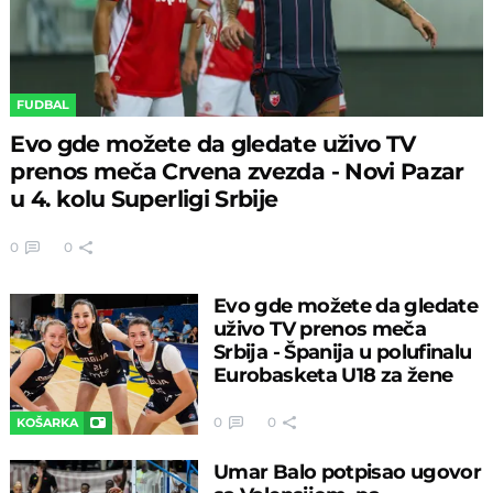
FUDBAL
Evo gde možete da gledate uživo TV
prenos meča Crvena zvezda - Novi Pazar
u 4. kolu Superligi Srbije
0
0
Evo gde možete da gledate
uživo TV prenos meča
Srbija - Španija u polufinalu
Eurobasketa U18 za žene
0
0
KOŠARKA
Umar Balo potpisao ugovor