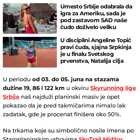
Umesto Srbije odabrala da
igra za Ameriku, sada je
pod zastavom SAD naše
čudo doživelo veliku
“blamažu”
U disciplini Angeline Topić
pravi čuda, sjajna Srpkinja
je u finalu Svetskog
prvenstva, Natalija cilja
medalju
U periodu
od 03. do 05. juna na stazama
dužine 19, 86 i 122 km
u okviru
Skyrunning lige
Srbije
naš najduži planinski masiv je opet
pokazao da je pred takmičarima nimalo lak
zadatak, gde je procenat finišera oko 50%.
Na trkama koje su simbolično nosile imena po
Staroplaninskim vrhovima
SkyTrail Midžor
,