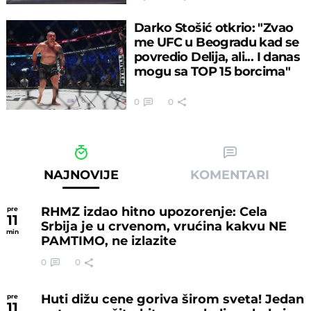
Darko Stošić otkrio: "Zvao
me UFC u Beogradu kad se
povredio Delija, ali... I danas
mogu sa TOP 15 borcima"
0
0
NAJNOVIJE
KOMENTARI
RHMZ izdao hitno upozorenje: Cela
pre
11
Srbija je u crvenom, vrućina kakvu NE
min
PAMTIMO, ne izlazite
0
0
Huti dižu cene goriva širom sveta! Jedan
pre
11