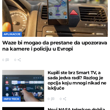
APLIKACIJE
Waze bi mogao da prestane da upozorava
na kamere i policiju u Evropi
0
0
Kupili ste brz Smart TV, a
sada jedva radi? Razlog je
opcija koju mnogi nikad ne
isključe
0
0
INFO TECH
Novi NASA teleskop dobija