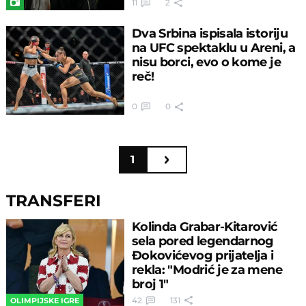
11
2
Dva Srbina ispisala istoriju
na UFC spektaklu u Areni, a
nisu borci, evo o kome je
reč!
0
0
1
TRANSFERI
Kolinda Grabar-Kitarović
sela pored legendarnog
Đokovićevog prijatelja i
rekla: "Modrić je za mene
broj 1"
42
131
OLIMPIJSKE IGRE