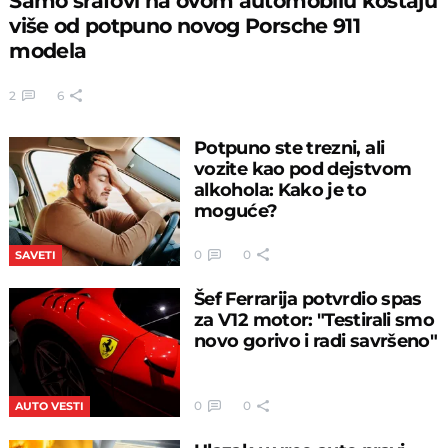
Samo šrafovi na ovom automobilu koštaju
više od potpuno novog Porsche 911
modela
2
6
Potpuno ste trezni, ali
vozite kao pod dejstvom
alkohola: Kako je to
moguće?
0
0
SAVETI
Šef Ferrarija potvrdio spas
za V12 motor: "Testirali smo
novo gorivo i radi savršeno"
0
0
AUTO VESTI