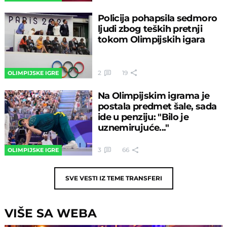
Policija pohapsila sedmoro
ljudi zbog teških pretnji
tokom Olimpijskih igara
2
19
OLIMPIJSKE IGRE
Na Olimpijskim igrama je
postala predmet šale, sada
ide u penziju: "Bilo je
uznemirujuće..."
3
66
OLIMPIJSKE IGRE
SVE VESTI IZ TEME
TRANSFERI
VIŠE SA WEBA