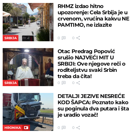
RHMZ izdao hitno
upozorenje: Cela Srbija je u
crvenom, vrućina kakvu NE
PAMTIMO, ne izlazite
0
0
SRBIJA
Otac Predrag Popović
srušio NAJVEĆI MIT U
SRBIJI: Ove njegove reči o
roditeljstvu svaki Srbin
treba da čita!
0
0
SRBIJA
DETALJI JEZIVE NESREĆE
KOD ŠAPCA: Poznato kako
su poginula dva putara i šta
je uradio vozač!
0
0
HRONIKA