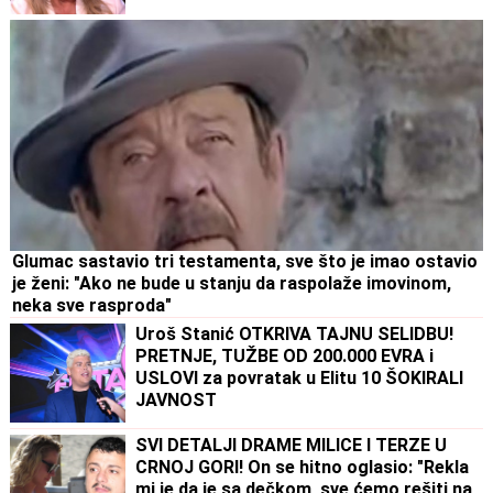
Glumac sastavio tri testamenta, sve što je imao ostavio
je ženi: "Ako ne bude u stanju da raspolaže imovinom,
neka sve rasproda"
Uroš Stanić OTKRIVA TAJNU SELIDBU!
PRETNJE, TUŽBE OD 200.000 EVRA i
USLOVI za povratak u Elitu 10 ŠOKIRALI
JAVNOST
SVI DETALJI DRAME MILICE I TERZE U
CRNOJ GORI! On se hitno oglasio: "Rekla
mi je da je sa dečkom, sve ćemo rešiti na