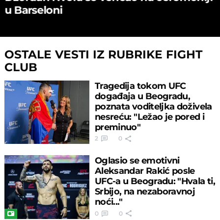
u Barseloni
OSTALE VESTI IZ RUBRIKE FIGHT
CLUB
Tragedija tokom UFC
događaja u Beogradu,
poznata voditeljka doživela
nesreću: "Ležao je pored i
preminuo"
2
0
Oglasio se emotivni
Aleksandar Rakić posle
UFC-a u Beogradu: "Hvala ti,
Srbijo, na nezaboravnoj
noći..."
0
0