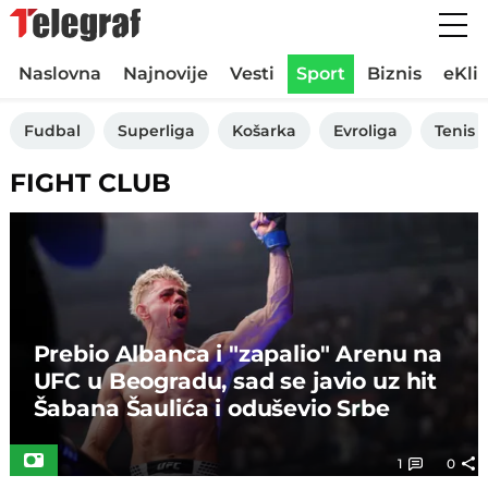
Naslovna
Najnovije
Vesti
Sport
Biznis
eKli
Fudbal
Superliga
Košarka
Evroliga
Tenis
FIGHT CLUB
Prebio Albanca i "zapalio" Arenu na
UFC u Beogradu, sad se javio uz hit
Šabana Šaulića i oduševio Srbe
1
0