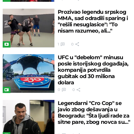
Prozivao legendu srpskog
MMA, sad odradili sparing i
"rešili nesuglasice": "To
nisam razumeo, ali..."
1
0
UFC u "debelom" minusu
posle istorijskog događaja,
kompanija potvrdila
gubitak od 30 miliona
dolara
0
0
Legendarni "Cro Cop" se
javio zbog dešavanja u
Beogradu: "Šta ljudi rade za
sitne pare, zbog novca su..."