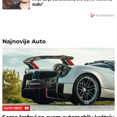
sudu"
by Aklamator
Najnovije
Auto
AUTO VESTI