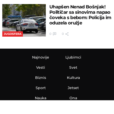
Uhapšen Nenad Bošnjak!
Političar sa sinovima napao
čoveka s bebom: Policija im
oduzela oružje
0
0
JUGOSFERA
Najnovije
Ljubimci
Vesti
Svet
Biznis
Kultura
Sport
Jetset
Nauka
Ona
Aero
Zanimljivosti