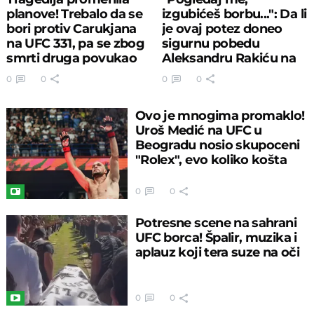
planove! Trebalo da se
izgubićeš borbu...": Da li
bori protiv Carukjana
je ovaj potez doneo
na UFC 331, pa se zbog
sigurnu pobedu
smrti druga povukao
Aleksandru Rakiću na
UFC u Areni?
0
0
0
0
Ovo je mnogima promaklo!
Uroš Medić na UFC u
Beogradu nosio skupoceni
"Rolex", evo koliko košta
0
0
Potresne scene na sahrani
UFC borca! Špalir, muzika i
aplauz koji tera suze na oči
0
0