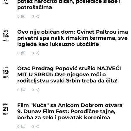
potez naročito bitan, posledice slede i
min
potrošačima
0
0
Ovo nije običan dom: Gvinet Paltrou ima
pre
14
privatni spa nalik rimskim termama, sve
min
izgleda kao luksuzno utočište
0
0
Otac Predrag Popović srušio NAJVEĆI
pre
19
MIT U SRBIJI: Ove njegove reči o
min
roditeljstvu svaki Srbin treba da čita!
0
0
Film "Kuća" sa Anicom Dobrom otvara
pre
21
9. Dunav Film Fest: Porodične tajne,
min
borba za selo i povratak korenima
0
0