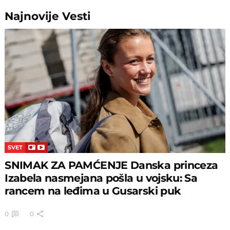
Najnovije
Vesti
SVET
SNIMAK ZA PAMĆENJE Danska princeza
Izabela nasmejana pošla u vojsku: Sa
rancem na leđima u Gusarski puk
0
0