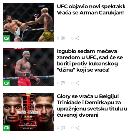
UFC objavio novi spektakl:
Vraća se Arman Carukjan!
0
0
Izgubio sedam mečeva
zaredom u UFC, sad će se
boriti protiv kubanskog
"džina" koji se vraća!
0
0
Glory se vraća u Belgiju!
Trinidade i Demirkapu za
upražnjenu svetsku titulu u
čuvenoj dvorani
0
0