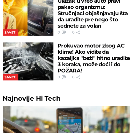
Ulazak u vreo auto pravi
pakao organizmu:
Stručnjaci objašnjavaju šta
da uradite pre nego što
sednete za volan
0
0
SAVETI
Prokuvao motor zbog AC
klime! Ako vidite da
kazaljka "beži" hitno uradite
3 koraka, može doći i do
POŽARA!
0
0
SAVETI
Najnovije
Hi Tech