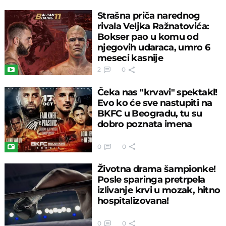
Strašna priča narednog
rivala Veljka Ražnatovića:
Bokser pao u komu od
njegovih udaraca, umro 6
meseci kasnije
2
0
Čeka nas "krvavi" spektakl!
Evo ko će sve nastupiti na
BKFC u Beogradu, tu su
dobro poznata imena
0
0
Životna drama šampionke!
Posle sparinga pretrpela
izlivanje krvi u mozak, hitno
hospitalizovana!
0
0