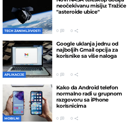
neočekivanu misiju: Tražiće
"asteroide ubice"
0
0
TECH ZANIMLJIVOSTI
Google uklanja jednu od
najboljih Gmail opcija za
korisnike sa više naloga
0
0
APLIKACIJE
Kako da Android telefon
normalno radi u grupnom
razgovoru sa iPhone
korisnicima
0
0
MOBILNI