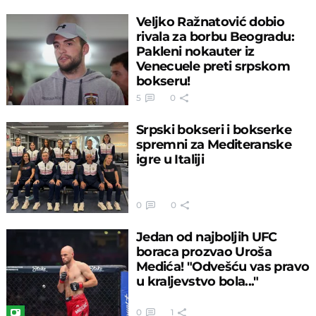
Veljko Ražnatović dobio
rivala za borbu Beogradu:
Pakleni nokauter iz
Venecuele preti srpskom
bokseru!
5
0
Srpski bokseri i bokserke
spremni za Mediteranske
igre u Italiji
0
0
Jedan od najboljih UFC
boraca prozvao Uroša
Medića! "Odvešću vas pravo
u kraljevstvo bola..."
0
1