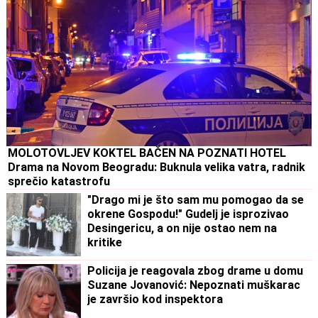
MOLOTOVLJEV KOKTEL BAČEN NA POZNATI HOTEL
Drama na Novom Beogradu: Buknula velika vatra, radnik
sprečio katastrofu
"Drago mi je što sam mu pomogao da se
okrene Gospodu!" Gudelj je isprozivao
Desingericu, a on nije ostao nem na
kritike
Policija je reagovala zbog drame u domu
Suzane Jovanović: Nepoznati muškarac
je završio kod inspektora