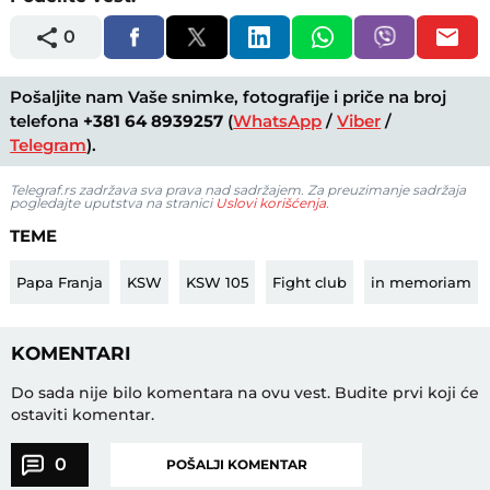
0
Pošaljite nam Vaše snimke, fotografije i priče na broj
telefona
+381 64 8939257
(
WhatsApp
/
Viber
/
Telegram
).
Telegraf.rs zadržava sva prava nad sadržajem. Za preuzimanje sadržaja
pogledajte uputstva na stranici
Uslovi korišćenja
.
TEME
Papa Franja
KSW
KSW 105
Fight club
in memoriam
KOMENTARI
Do sada nije bilo komentara na ovu vest.
Budite prvi koji će
ostaviti komentar.
0
POŠALJI KOMENTAR