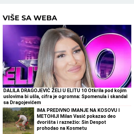
VIŠE SA WEBA
DALILA DRAGOJEVIĆ ŽELI U ELITU 10 Otkrila pod kojim
uslovima bi ušla, cifra je ogromna: Spomenula i skandal
sa Dragojevićem
IMA PREDIVNO IMANJE NA KOSOVU I
METOHIJI Milan Vasić pokazao deo
dvorišta i raznežio: Sin Despot
prohodao na Kosmetu