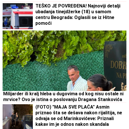
TEŠKO JE POVREĐENA! Najnoviji detalji
ubadanja tinejdžerke (18) u samom
centru Beograda: Oglasili se iz Hitne
pomoći
Milijarder ili kralj hleba u dugovima od kog nisu ostale ni
mrvice? Ovo je istina o poslovanju Dragana Stankovića
(FOTO) "MAJA SVE PLAĆA" Asmin
priznao šta se dešava nakon rijalitija, ne
odvaja se od Marinkovićeve: Priznali
kakav im je odnos nakon skandala