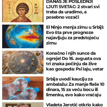
DANAS JE POSLEDNJI
LJUTI SVETAC: 2 stvari svi
treba da uradimo, a
posebno vozači
El Ninjo menja zimu u Srbiji:
Evo šta prve prognoze
najavljuju za predstojeću
zimu
Konačno i njih sunce da
ogreje! Do 16. avgusta ova
tri znaka počinju da žive
kao gospoda: Psi laju, vetar
nosi
Srbija uvodi kauciju za
ambalažu: Za manje flaše 10
dinara, 15 za veću bocu ili
limenku, evo kako vraćaju
pare
Vladeta Jerotić otkrio kako