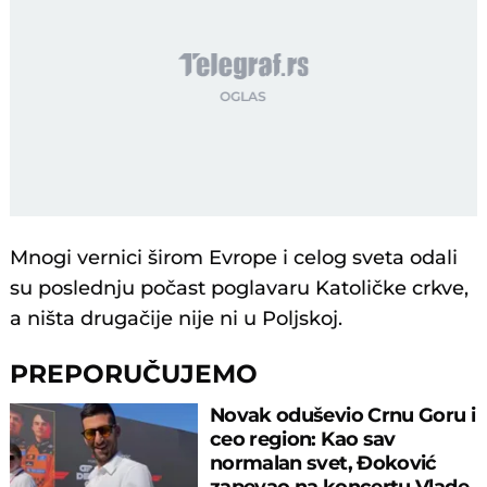
Mnogi vernici širom Evrope i celog sveta odali
su poslednju počast poglavaru Katoličke crkve,
a ništa drugačije nije ni u Poljskoj.
PREPORUČUJEMO
Novak oduševio Crnu Goru i
ceo region: Kao sav
normalan svet, Đoković
zapevao na koncertu Vlade