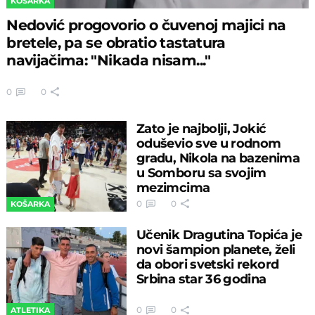
KOŠARKA
Nedović progovorio o čuvenoj majici na
bretele, pa se obratio tastatura
navijačima: "Nikada nisam..."
0
0
Zato je najbolji, Jokić
oduševio sve u rodnom
gradu, Nikola na bazenima
u Somboru sa svojim
mezimcima
0
0
KOŠARKA
Učenik Dragutina Topića je
novi šampion planete, želi
da obori svetski rekord
Srbina star 36 godina
0
0
ATLETIKA