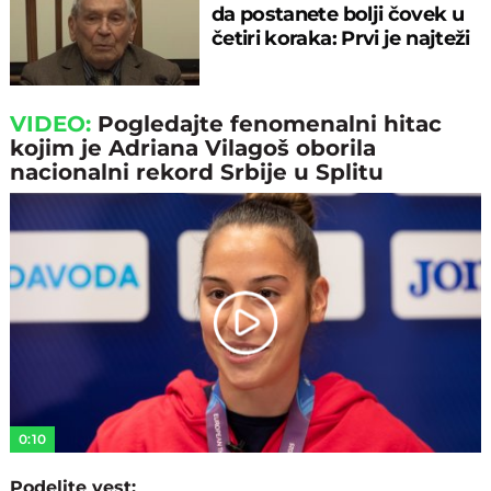
da postanete bolji čovek u
četiri koraka: Prvi je najteži
VIDEO:
Pogledajte fenomenalni hitac
kojim je Adriana Vilagoš oborila
nacionalni rekord Srbije u Splitu
Play
Video
0:10
Podelite vest: