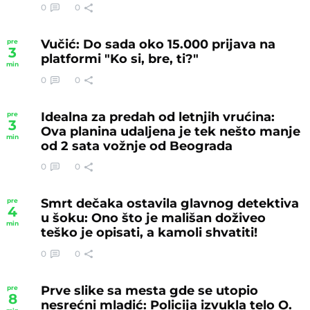
0
0
Vučić: Do sada oko 15.000 prijava na
pre
3
platformi "Ko si, bre, ti?"
min
0
0
Idealna za predah od letnjih vrućina:
pre
3
Ova planina udaljena je tek nešto manje
min
od 2 sata vožnje od Beograda
0
0
Smrt dečaka ostavila glavnog detektiva
pre
4
u šoku: Ono što je mališan doživeo
min
teško je opisati, a kamoli shvatiti!
0
0
Prve slike sa mesta gde se utopio
pre
8
nesrećni mladić: Policija izvukla telo O.