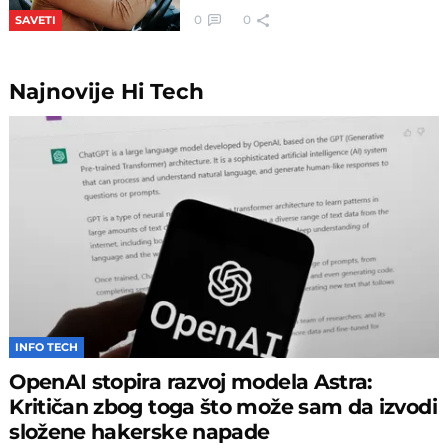
0
0
SAVETI
Najnovije
Hi Tech
INFO TECH
OpenAI stopira razvoj modela Astra:
Kritičan zbog toga što može sam da izvodi
složene hakerske napade