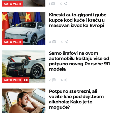
1
0
AUTO VESTI
Kineski auto-giganti gube
kupce kod kuće i kreću u
masovan izvoz ka Evropi
0
0
AUTO VESTI
Samo šrafovi na ovom
automobilu koštaju više od
potpuno novog Porsche 911
modela
2
6
AUTO VESTI
Potpuno ste trezni, ali
vozite kao pod dejstvom
alkohola: Kako je to
moguće?