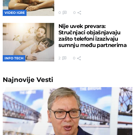
0
0
VIDEO IGRE
Nije uvek prevara:
Stručnjaci objašnjavaju
zašto telefoni izazivaju
sumnju među partnerima
2
0
INFO TECH
Najnovije
Vesti