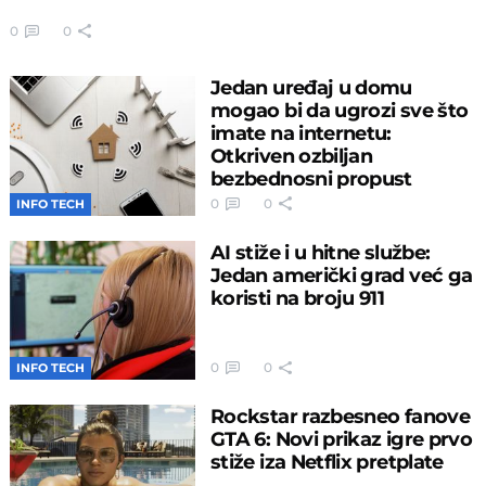
0
0
Jedan uređaj u domu
mogao bi da ugrozi sve što
imate na internetu:
Otkriven ozbiljan
bezbednosni propust
0
0
INFO TECH
AI stiže i u hitne službe:
Jedan američki grad već ga
koristi na broju 911
0
0
INFO TECH
Rockstar razbesneo fanove
GTA 6: Novi prikaz igre prvo
stiže iza Netflix pretplate