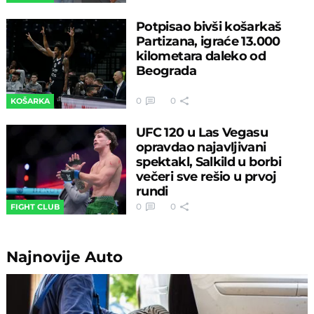
Potpisao bivši košarkaš
Partizana, igraće 13.000
kilometara daleko od
Beograda
0
0
KOŠARKA
UFC 120 u Las Vegasu
opravdao najavljivani
spektakl, Salkild u borbi
večeri sve rešio u prvoj
rundi
0
0
FIGHT CLUB
Najnovije
Auto