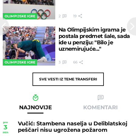
2
19
OLIMPIJSKE IGRE
Na Olimpijskim igrama je
postala predmet šale, sada
ide u penziju: "Bilo je
uznemirujuće..."
3
66
OLIMPIJSKE IGRE
SVE VESTI IZ TEME
TRANSFERI
NAJNOVIJE
KOMENTARI
Vučić: Stambena naselja u Deliblatskoj
pre
3
peščari nisu ugrožena požarom
min