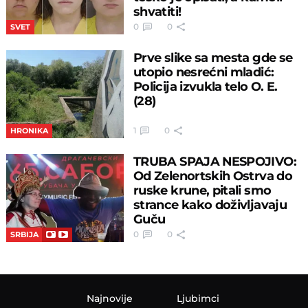
shvatiti!
0
0
SVET
Prve slike sa mesta gde se
utopio nesrećni mladić:
Policija izvukla telo O. E.
(28)
1
0
HRONIKA
TRUBA SPAJA NESPOJIVO:
Od Zelenortskih Ostrva do
ruske krune, pitali smo
strance kako doživljavaju
Guču
0
0
SRBIJA
Najnovije
Ljubimci