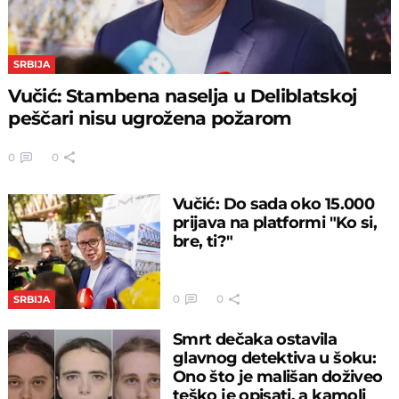
SRBIJA
Vučić: Stambena naselja u Deliblatskoj
peščari nisu ugrožena požarom
0
0
Vučić: Do sada oko 15.000
prijava na platformi "Ko si,
bre, ti?"
0
0
SRBIJA
Smrt dečaka ostavila
glavnog detektiva u šoku:
Ono što je mališan doživeo
teško je opisati, a kamoli