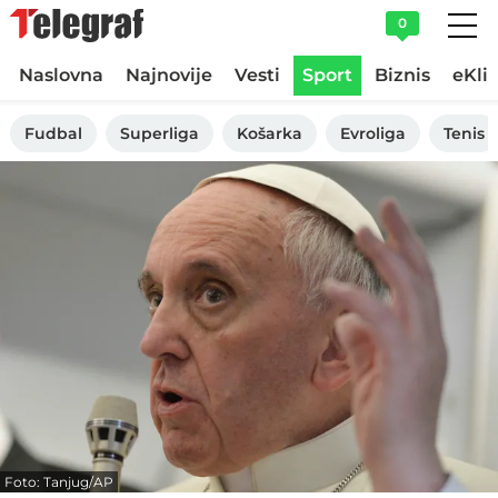
0
Naslovna
Najnovije
Vesti
Sport
Biznis
eKli
Fudbal
Superliga
Košarka
Evroliga
Tenis
Foto: Tanjug/AP