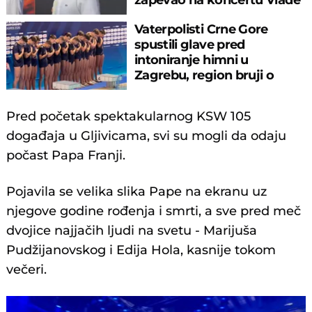
Georgijeva
Vaterpolisti Crne Gore
spustili glave pred
intoniranje himni u
Zagrebu, region bruji o
velikom propustu
Pred početak spektakularnog KSW 105
događaja u Gljivicama, svi su mogli da odaju
počast Papa Franji.
Pojavila se velika slika Pape na ekranu uz
njegove godine rođenja i smrti, a sve pred meč
dvojice najjačih ljudi na svetu - Marijuša
Pudžijanovskog i Edija Hola, kasnije tokom
večeri.