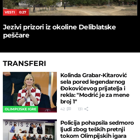
VESTI
0:27
Jezivi prizori iz okoline Deliblatske
peščare
TRANSFERI
Kolinda Grabar-Kitarović
sela pored legendarnog
Đokovićevog prijatelja i
rekla: "Modrić je za mene
broj 1"
42
131
OLIMPIJSKE IGRE
Policija pohapsila sedmoro
ljudi zbog teških pretnji
tokom Olimpijskih igara