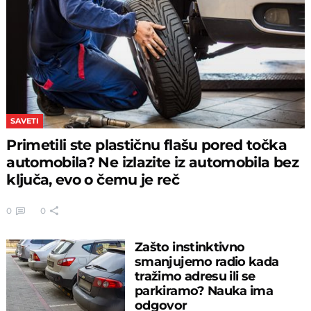
SAVETI
Primetili ste plastičnu flašu pored točka
automobila? Ne izlazite iz automobila bez
ključa, evo o čemu je reč
0
0
Zašto instinktivno
smanjujemo radio kada
tražimo adresu ili se
parkiramo? Nauka ima
odgovor