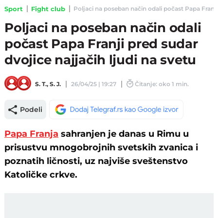
Sport
Fight club
Poljaci na poseban način odali počast Papa Franji p
Poljaci na poseban način odali
počast Papa Franji pred sudar
dvojice najjačih ljudi na svetu
S. T.
,
S. J.
26/04/25 | 19:27
Čitanje: oko 1 min.
Podeli
Papa Franja
sahranjen je danas u Rimu u
prisustvu mnogobrojnih svetskih zvanica i
poznatih ličnosti, uz najviše sveštenstvo
Katoličke crkve.