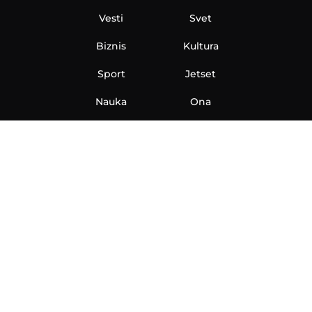
Vesti
Svet
Biznis
Kultura
Sport
Jetset
Nauka
Ona
Aero
Zanimljivosti
eKlinika
Hi-Tech
Auto
Plantbased
Ubrzanje
Telegraf TV