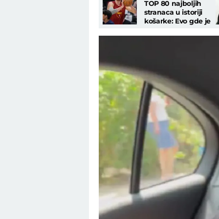
TOP 80 najboljih
stranaca u istoriji
košarke: Evo gde je
Jokić, tu su i naše
legende