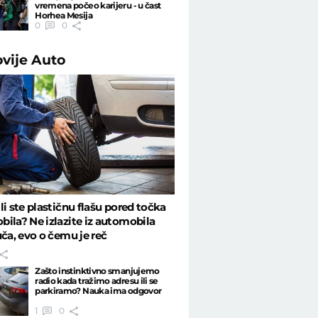
vremena počeo karijeru - u čast
Horhea Mesija
0
0
ovije
Auto
li ste plastičnu flašu pored točka
ila? Ne izlazite iz automobila
uča, evo o čemu je reč
Zašto instinktivno smanjujemo
radio kada tražimo adresu ili se
parkiramo? Nauka ima odgovor
1
0