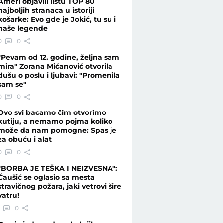
Ameri objavili listu TOP 80
najboljih stranaca u istoriji
košarke: Evo gde je Jokić, tu su i
naše legende
og..." - Telegraf.rs
0
0
"Pevam od 12. godine, željna sam
mira" Zorana Mićanović otvorila
dušu o poslu i ljubavi: "Promenila
sam se"
0
0
Ovo svi bacamo čim otvorimo
kutiju, a nemamo pojma koliko
može da nam pomogne: Spas je
za obuću i alat
0
0
"BORBA JE TEŠKA I NEIZVESNA":
Čaušić se oglasio sa mesta
stravičnog požara, jaki vetrovi šire
vatru!
1
0