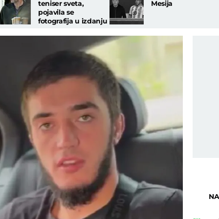
teniser sveta,
Mesija
pojavila se
fotografija u izdanju
u kojem legendu ne
biste prepoznali
NA