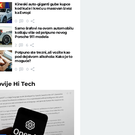
Kineski auto-giganti gube kupce
kod kuće i kreću u masovan izvoz
ka Evropi
0
0
Samo šrafovi na ovom automobilu
koštaju više od potpuno novog
Porsche 911 modela
2
6
Potpuno ste trezni, ali vozite kao
pod dejstvom alkohola: Kako je to
moguće?
0
0
ovije
Hi Tech