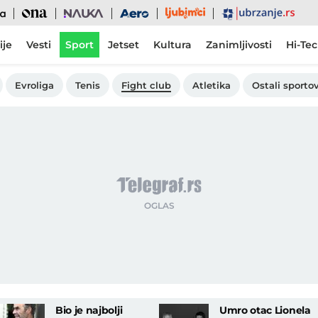
Ljubimci
Ona
Nauka
Aero
Ubrzanje
ije
Vesti
Sport
Jetset
Kultura
Zanimljivosti
Hi-Te
Evroliga
Tenis
Fight club
Atletika
Ostali sportov
Bio je najbolji
Umro otac Lionela