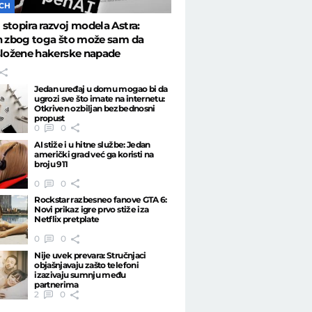
ECH
stopira razvoj modela Astra:
n zbog toga što može sam da
složene hakerske napade
Jedan uređaj u domu mogao bi da
ugrozi sve što imate na internetu:
Otkriven ozbiljan bezbednosni
propust
0
0
AI stiže i u hitne službe: Jedan
američki grad već ga koristi na
broju 911
0
0
Rockstar razbesneo fanove GTA 6:
Novi prikaz igre prvo stiže iza
Netflix pretplate
0
0
Nije uvek prevara: Stručnjaci
objašnjavaju zašto telefoni
izazivaju sumnju među
partnerima
2
0