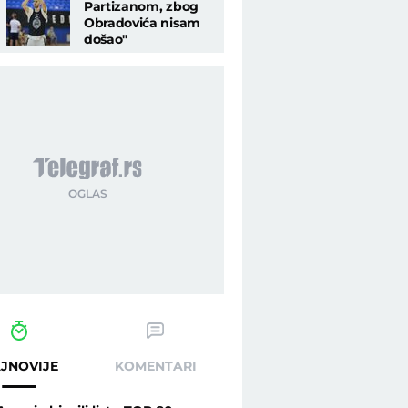
Partizanom, zbog
Obradovića nisam
došao"
JNOVIJE
KOMENTARI