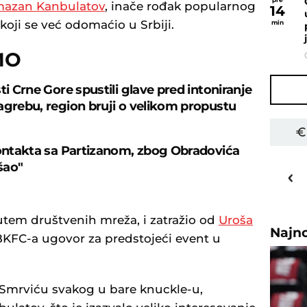
azan Kanbulatov
, inače rođak popularnog
14
koji se već odomaćio u Srbiji.
min
MO
ti Crne Gore spustili glave pred intoniranje
agrebu, region bruji o velikom propustu
kontakta sa Partizanom, zbog Obradovića
30
o
C
šao"
Priština
utem društvenih mreža, i zatražio od
Uroša
Najn
 BKFC-a ugovor za predstojeći event u
. Smrviću svakog u bare knuckle-u,