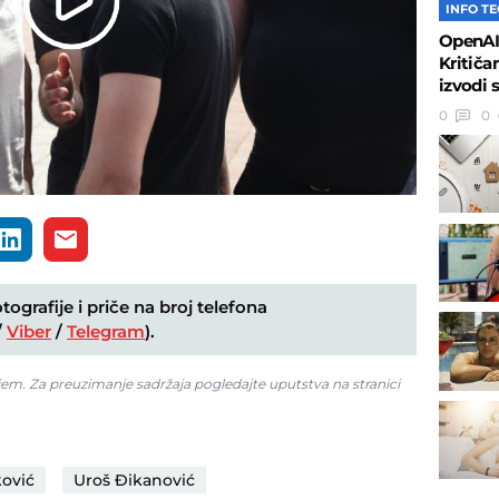
INFO T
Play
OpenAI 
Kritiča
Video
izvodi 
0
0
ografije i priče na broj telefona
/
Viber
/
Telegram
).
jem. Za preuzimanje sadržaja pogledajte uputstva na stranici
ović
Uroš Đikanović