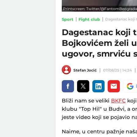
Printscreen: Twitter/@FantomBeograda
Sport
Fight club
Dagestanac koji t
Dagestanac koji 
Bojkovićem želi u
ugovor, smrviću s
Stefan Jocić
07/08/25 | 14:24
Bliži nam se veliki
BKFC
koji
klubu "Top Hil" u Budvi, a 
jeste video koji se pojavio
Naime, u centru pažnje naša