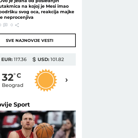
Ovo je jedna od poslednjih
utakmica na kojoj je Mesi imao
podršku svog oca, reakcija majke
je neprocenjiva
0
0
SVE NAJNOVIJE VESTI
EUR:
117.36
USD:
101.82
32
32
o
C
o
C
Beograd
Novi Sad
ovije
Sport