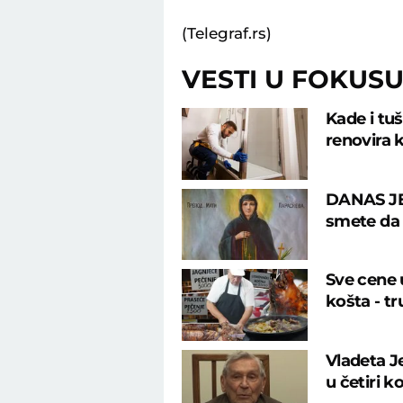
(Telegraf.rs)
VESTI U FOKUS
Kade i tu
renovira k
DANAS JE
smete da u
Sve cene u
košta - tr
Vladeta J
u četiri k