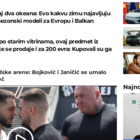
caj dva okeana: Evo kakvu zimu najavljuju
 sezonski modeli za Evropu i Balkan
 po starim vitrinama, ovaj predmet iz
e se prodaje i za 200 evra: Kupovali su ga
ske arene: Bojković i Janičić se umalo
eč
Najn