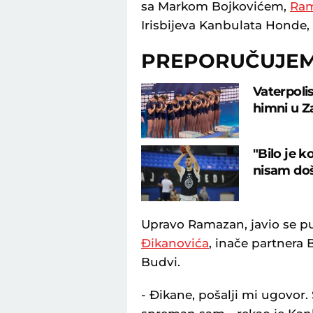
sa Markom Bojkovićem,
Ram
Irisbijeva Kanbulata Honde, 
PREPORUČUJE
Vaterpolis
himni u Z
"Bilo je 
nisam do
Upravo Ramazan, javio se p
Ðikanovića
, inače partnera
Budvi.
- Ðikane, pošalji mi ugovor