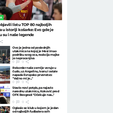
KA
bjavili listu TOP 80 najboljih
a u istoriji košarke: Evo gde je
tu su i naše legende
Ovo je jedna od poslednjih
utakmica na kojoj je Mesi imao
podršku svog oca, reakcija majke
je neprocenjiva
0
0
Rekorder naše zemlje veruje u
čudo, uz Angelinu, Ivanu i ostale
napada Evropsko prvenstvo:
"Važno mi je..."
0
0
Stavio novi potpis, pa najavio
narednu utakmicu, Koković pred
OFK Beograd: "Očekuje nas..."
0
0
Oglasio se klub u kojem je jedan
od najboljih fudbalera svih