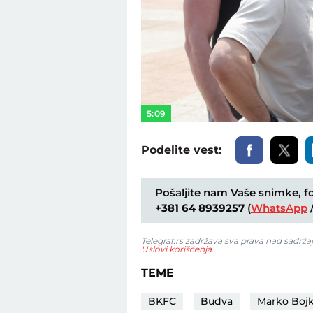
5:09
Podelite vest:
Pošaljite nam Vaše snimke, fot
+381 64 8939257
(
WhatsApp
Telegraf.rs zadržava sva prava nad sadrža
Uslovi korišćenja
.
TEME
BKFC
Budva
Marko Bojk