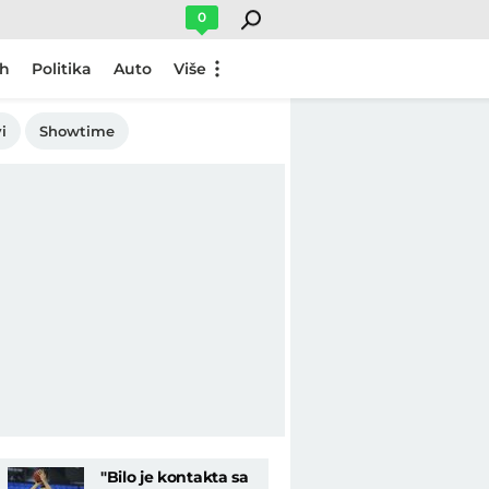
0
ch
Politika
Auto
Više
i
Showtime
"Bilo je kontakta sa