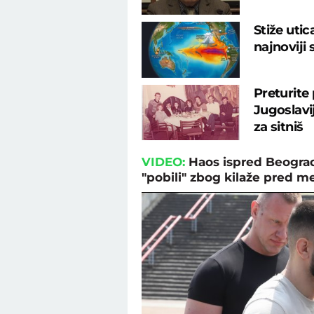
Stiže uti
najnoviji
Preturite
Jugoslavij
za sitniš
VIDEO:
Haos ispred Beograd
"pobili" zbog kilaže pred m