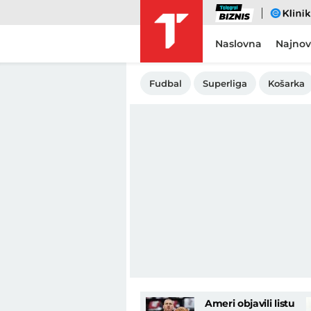
Biznis
eKlinika
Naslovna
Najnov
Fudbal
Superliga
Košarka
Ameri objavili listu