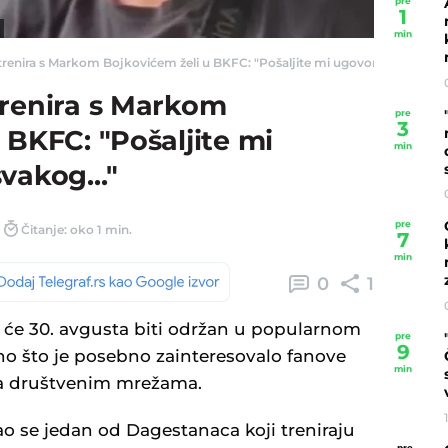
pre
1
min
renira s Markom Bojkovićem želi u BKFC: "Pošaljite mi ugovor, smrviću svak
trenira s Markom
pre
3
 BKFC: "Pošaljite mi
min
vakog..."
pre
Čitanje: oko 1 min.
7
min
0
1
 će 30. avgusta biti održan u popularnom
pre
9
ono što je posebno zainteresovalo fanove
min
 na društvenim mrežama.
o se jedan od Dagestanaca koji treniraju
pre