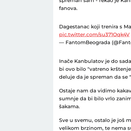
spreman sam - rekao je Kanbu
fanova.
Dagestanac koji trenira s M
pic.twitter.com/su371Oqk4V
— FantomBeograda (@Fan
Inače Kanbulatov je do sa
bi ovo bilo "vatreno krštenj
deluje da je spreman da se "
Ostaje nam da vidimo kakav ć
sumnje da bi bilo vrlo zani
šakama.
Sve u svemu, ostalo je još 
velikom brzinom, te nema s