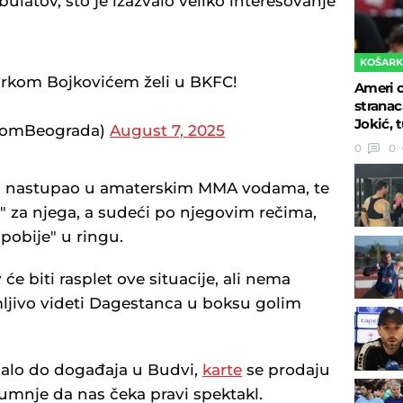
latov, što je izazvalo veliko interesovanje
KOŠAR
arkom Bojkovićem želi u BKFC!
Ameri o
stranac
Jokić, 
tomBeograda)
August 7, 2025
0
0
da nastupao u amaterskim MMA vodama, te
e" za njega, a sudeći po njegovim rečima,
pobije" u ringu.
e biti rasplet ove situacije, ali nema
mljivo videti Dagestanca u boksu golim
malo do događaja u Budvi,
karte
se prodaju
umnje da nas čeka pravi spektakl.