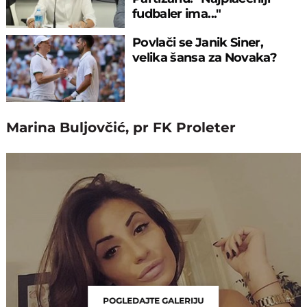
fudbaler ima..."
Povlači se Janik Siner,
velika šansa za Novaka?
Marina Buljovčić, pr FK Proleter
POGLEDAJTE GALERIJU