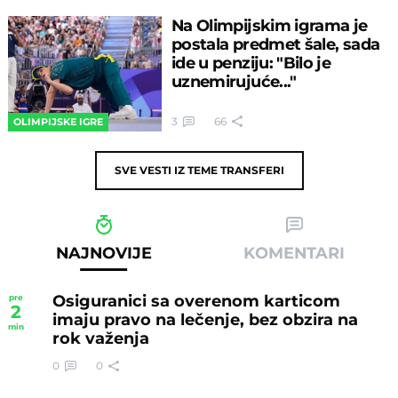
Na Olimpijskim igrama je
postala predmet šale, sada
ide u penziju: "Bilo je
uznemirujuće..."
3
66
OLIMPIJSKE IGRE
SVE VESTI IZ TEME
TRANSFERI
NAJNOVIJE
KOMENTARI
Osiguranici sa overenom karticom
pre
2
imaju pravo na lečenje, bez obzira na
min
rok važenja
0
0