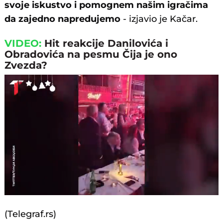
svoje iskustvo i pomognem našim igračima
da zajedno napredujemo
- izjavio je Kačar.
VIDEO:
Hit reakcije Danilovića i
Obradovića na pesmu Čija je ono
Zvezda?
Loaded
:
Unmute
100.00%
(Telegraf.rs)