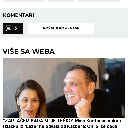
KOMENTARI
3
POŠALJI KOMENTAR
VIŠE SA WEBA
"ZAPLAČEM KADA MI JE TEŠKO" Mina Kostić se nakon
izlaska iz "Laze" ne odvaja od Kaspera: On joj se sada