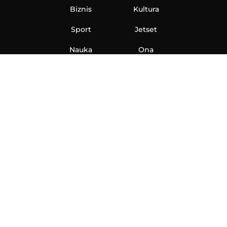
Biznis
Kultura
Sport
Jetset
Nauka
Ona
Aero
Zanimljivosti
eKlinika
Hi-Tech
Auto
Plantbased
Ubrzanje
Telegraf TV
O nama
Marketing
Impressum
Uslovi korišćenja