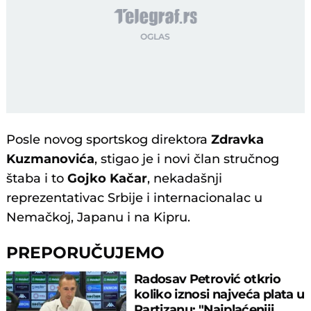
Posle novog sportskog direktora
Zdravka
Kuzmanovića
, stigao je i novi član stručnog
štaba i to
Gojko Kačar
, nekadašnji
reprezentativac Srbije i internacionalac u
Nemačkoj, Japanu i na Kipru.
PREPORUČUJEMO
Radosav Petrović otkrio
koliko iznosi najveća plata u
Partizanu: "Najplaćeniji