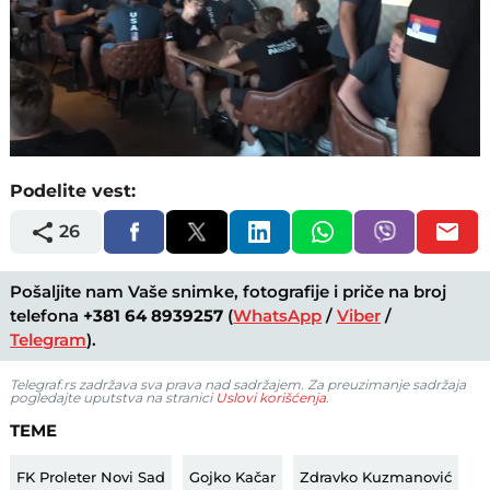
Loaded
:
Unmute
10.76%
Podelite vest:
26
Pošaljite nam Vaše snimke, fotografije i priče na broj
telefona
+381 64 8939257
(
WhatsApp
/
Viber
/
Telegram
).
Telegraf.rs zadržava sva prava nad sadržajem. Za preuzimanje sadržaja
pogledajte uputstva na stranici
Uslovi korišćenja
.
TEME
FK Proleter Novi Sad
Gojko Kačar
Zdravko Kuzmanović