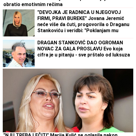
obratio emotivnim rečima
"DEVOJKA JE RADNICA U NJEGOVOJ
FIRMI, PRAVI BUREKE" Jovana Jeremić
neće više da ćuti, progovorila o Draganu
Stankoviću i veridbi: "Poklanjam mu
titulu bivšeg dečka JJ"
DRAGAN STANKOVIĆ DAO OGROMAN
NOVAC ZA GALA PROSLAVU Evo koja
cifra je u pitanju - sve prštalo od luksuza
"NJU TREBA LEČITI" Marija Kulić se oglasila nakon