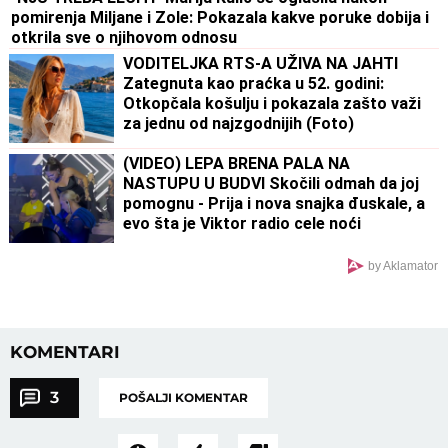
pomirenja Miljane i Zole: Pokazala kakve poruke dobija i
otkrila sve o njihovom odnosu
VODITELJKA RTS-A UŽIVA NA JAHTI
Zategnuta kao praćka u 52. godini:
Otkopčala košulju i pokazala zašto važi
za jednu od najzgodnijih (Foto)
(VIDEO) LEPA BRENA PALA NA
NASTUPU U BUDVI Skočili odmah da joj
pomognu - Prija i nova snajka đuskale, a
evo šta je Viktor radio cele noći
by Aklamator
KOMENTARI
3
POŠALJI KOMENTAR