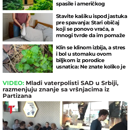
spasile i američkog
ambasadora
Stavite kašiku ispod jastuka
pre spavanja: Stari običaj
koji se ponovo vraća, a
mnogi tvrde da im pomaže
Klin se klinom izbija, a stres
i bol u stomaku ovom
biljkom iz porodice
usnatica: Ne znate koliko je
čaj super
VIDEO:
Mladi vaterpolisti SAD u Srbiji,
razmenjuju znanje sa vršnjacima iz
Partizana