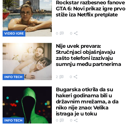
Rockstar razbesneo fanove
GTA 6: Novi prikaz igre prvo
stiže iza Netflix pretplate
0
0
VIDEO IGRE
Nije uvek prevara:
Stručnjaci objašnjavaju
zašto telefoni izazivaju
sumnju među partnerima
2
0
INFO TECH
Bugarska otkrila da su
hakeri godinama bili u
državnim mrežama, a da
niko nije znao: Velika
istraga je u toku
0
0
INFO TECH