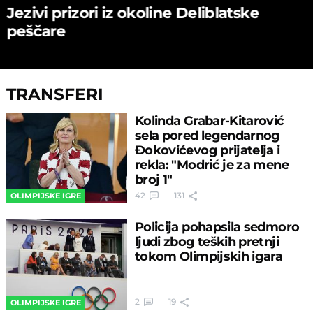
Jezivi prizori iz okoline Deliblatske
peščare
TRANSFERI
Kolinda Grabar-Kitarović
sela pored legendarnog
Đokovićevog prijatelja i
rekla: "Modrić je za mene
broj 1"
42
131
OLIMPIJSKE IGRE
Policija pohapsila sedmoro
ljudi zbog teških pretnji
tokom Olimpijskih igara
2
19
OLIMPIJSKE IGRE