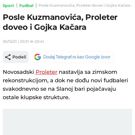
Sport
Fudbal
Posle Kuzmanovića, Proleter doveo i Gojka Kačara - T
Posle Kuzmanovića, Proleter
doveo i Gojka Kačara
30/12/21 | 20:31
≫
20:41
Podeli
Novosadski
Proleter
nastavlja sa zimskom
rekonstrukcijom, a dok ne dođu novi fudbaleri
svakodnevno se na Slanoj bari pojačavaju
ostale klupske strukture.