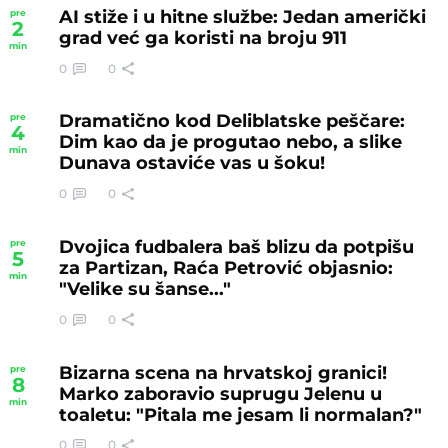
AI stiže i u hitne službe: Jedan američki
pre
2
grad već ga koristi na broju 911
min
0
0
Dramatično kod Deliblatske peščare:
pre
4
Dim kao da je progutao nebo, a slike
min
Dunava ostaviće vas u šoku!
0
0
Dvojica fudbalera baš blizu da potpišu
pre
5
za Partizan, Raća Petrović objasnio:
min
"Velike su šanse..."
0
0
Bizarna scena na hrvatskoj granici!
pre
8
Marko zaboravio suprugu Jelenu u
min
toaletu: "Pitala me jesam li normalan?"
0
0