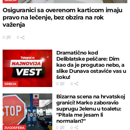
Osiguranici sa overenom karticom imaju
pravo na lečenje, bez obzira na rok
važenja
0
0
Dramatično kod
Deliblatske peščare: Dim
kao da je progutao nebo, a
slike Dunava ostaviće vas u
šoku!
0
0
SRBIJA
Bizarna scena na hrvatskoj
granici! Marko zaboravio
suprugu Jelenu u toaletu:
"Pitala me jesam li
normalan?"
0
0
JUGOSFERA