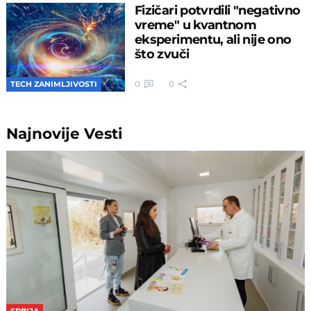
Fizičari potvrdili "negativno
vreme" u kvantnom
eksperimentu, ali nije ono
što zvuči
0
0
TECH ZANIMLJIVOSTI
Najnovije
Vesti
SRBIJA