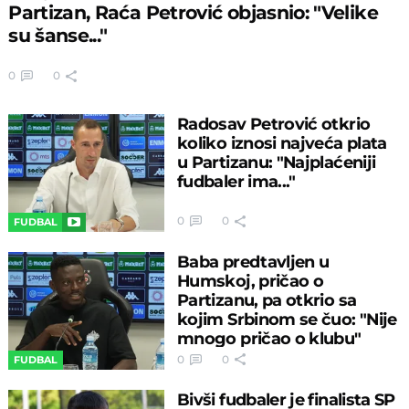
Partizan, Raća Petrović objasnio: "Velike
su šanse..."
0
0
Radosav Petrović otkrio
koliko iznosi najveća plata
u Partizanu: "Najplaćeniji
fudbaler ima..."
0
0
FUDBAL
Baba predtavljen u
Humskoj, pričao o
Partizanu, pa otkrio sa
kojim Srbinom se čuo: "Nije
mnogo pričao o klubu"
0
0
FUDBAL
Bivši fudbaler je finalista SP