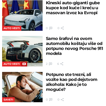
Kineski auto-giganti gube
kupce kod kuće i kreću u
masovan izvoz ka Evropi
0
0
AUTO VESTI
Samo šrafovi na ovom
automobilu koštaju više od
potpuno novog Porsche 911
modela
2
6
AUTO VESTI
Potpuno ste trezni, ali
vozite kao pod dejstvom
alkohola: Kako je to
moguće?
0
0
SAVETI