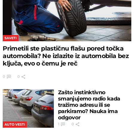
SAVETI
Primetili ste plastičnu flašu pored točka
automobila? Ne izlazite iz automobila bez
ključa, evo o čemu je reč
0
0
Zašto instinktivno
smanjujemo radio kada
tražimo adresu ili se
parkiramo? Nauka ima
odgovor
1
0
AUTO VESTI