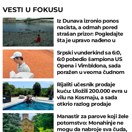
VESTI U FOKUSU
Iz Dunava izronio ponos
nacista, a odmah pored
strašan prizor: Pogledajte
šta je upravo nađeno u
rečnom blatu
Srpski vunderkind sa 6:0,
6:0 pobedio šampiona US
Opena i Vimbldona, sada
poražen u veoma čudnom
meču
Rijaliti učesnik prodaje
kuću: Uložili 200.000 evra u
vilu na Kosmaju, a sada
otkrio razlog prodaje
Manastir za parove koji žele
potomstvo: Monahinje ne
mogu da nabroje sva čuda,