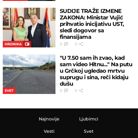
SUDIJE TRAŽE IZMENE
ZAKONA: Ministar Vujić
prihvatio inicijativu UST,
sledi dogovor sa
finansijama
0
0
HRONIKA
"U 7.50 sam ih zvao, kad
sam video Hitnu..." Na putu
u Grčkoj ugledao mrtvu
suprugu i sina, reči kidaju
dušu
0
0
SVET
Najnovije
Ljubimci
Vesti
Svet