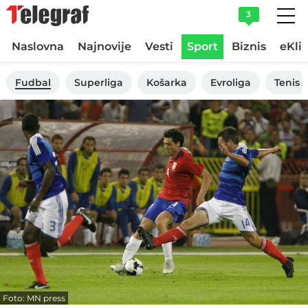
3
Naslovna
Najnovije
Vesti
Sport
Biznis
eKli
Fudbal
Superliga
Košarka
Evroliga
Tenis
Foto: MN press