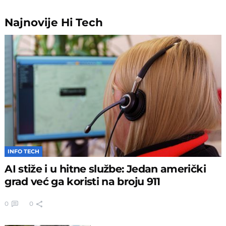
Najnovije
Hi Tech
INFO TECH
AI stiže i u hitne službe: Jedan američki
grad već ga koristi na broju 911
0
0