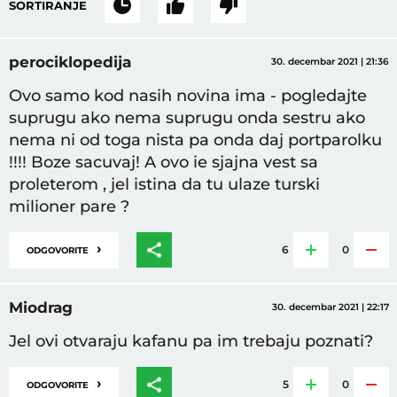
SORTIRANJE
perociklopedija
30. decembar 2021 | 21:36
Ovo samo kod nasih novina ima - pogledajte
suprugu ako nema suprugu onda sestru ako
nema ni od toga nista pa onda daj portparolku
!!!! Boze sacuvaj! A ovo ie sjajna vest sa
proleterom , jel istina da tu ulaze turski
milioner pare ?
›
6
0
ODGOVORITE
Miodrag
30. decembar 2021 | 22:17
Jel ovi otvaraju kafanu pa im trebaju poznati?
›
5
0
ODGOVORITE