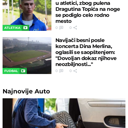
u atletici, zbog pulena
Dragutina Topića na noge
se podiglo celo rodno
mesto
0
0
ATLETIKA
Navijači besni posle
koncerta Dina Merlina,
oglasili se saopštenjem:
"Dovoljan dokaz njihove
neozbiljnosti..."
0
0
FUDBAL
Najnovije
Auto