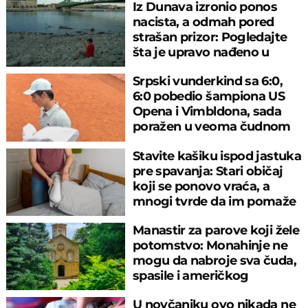
Iz Dunava izronio ponos
nacista, a odmah pored
strašan prizor: Pogledajte
šta je upravo nađeno u
rečnom blatu
Srpski vunderkind sa 6:0,
6:0 pobedio šampiona US
Opena i Vimbldona, sada
poražen u veoma čudnom
meču
Stavite kašiku ispod jastuka
pre spavanja: Stari običaj
koji se ponovo vraća, a
mnogi tvrde da im pomaže
Manastir za parove koji žele
potomstvo: Monahinje ne
mogu da nabroje sva čuda,
spasile i američkog
ambasadora
U novčaniku ovo nikada ne