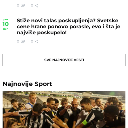
0
0
Stiže novi talas poskupljenja? Svetske
pre
10
cene hrane ponovo porasle, evo i šta je
min
najviše poskupelo!
0
0
SVE NAJNOVIJE VESTI
Najnovije
Sport