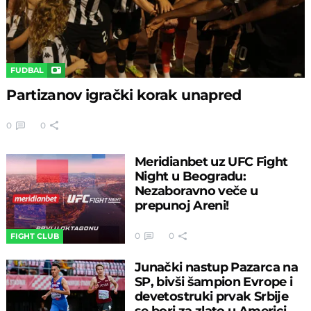
FUDBAL
Partizanov igrački korak unapred
0
0
Meridianbet uz UFC Fight
Night u Beogradu:
Nezaboravno veče u
prepunoj Areni!
0
0
FIGHT CLUB
Junački nastup Pazarca na
SP, bivši šampion Evrope i
devetostruki prvak Srbije
se bori za zlato u Americi