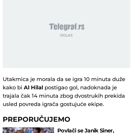
Utakmica je morala da se igra 10 minuta duže
kako bi
Al Hilal
postigao gol, nadoknada je
trajala čak 14 minuta zbog dvostrukih prekida
usled povreda igrača gostujuće ekipe.
PREPORUČUJEMO
Povlači se Janik Siner,