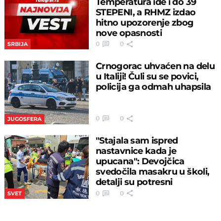
Temperatura ide i do 39
STEPENI, a RHMZ izdao
hitno upozorenje zbog
nove opasnosti
0
0
SRBIJA
Crnogorac uhvaćen na delu
u Italiji! Čuli su se povici,
policija ga odmah uhapsila
0
0
JUGOSFERA
"Stajala sam ispred
nastavnice kada je
upucana": Devojčica
svedočila masakru u školi,
detalji su potresni
0
0
SVET