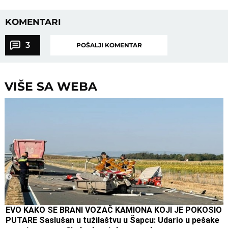
KOMENTARI
3
POŠALJI KOMENTAR
VIŠE SA WEBA
EVO KAKO SE BRANI VOZAČ KAMIONA KOJI JE POKOSIO
PUTARE Saslušan u tužilaštvu u Šapcu: Udario u pešake