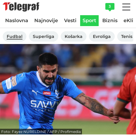
3
Naslovna
Najnovije
Vesti
Sport
Biznis
eKli
Fudbal
Superliga
Košarka
Evroliga
Tenis
Foto: Fayez NURELDINE / AFP / Profimedia