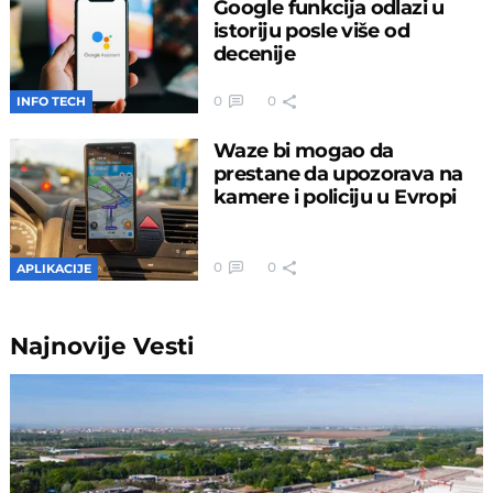
Google funkcija odlazi u
istoriju posle više od
decenije
0
0
INFO TECH
Waze bi mogao da
prestane da upozorava na
kamere i policiju u Evropi
0
0
APLIKACIJE
Najnovije
Vesti