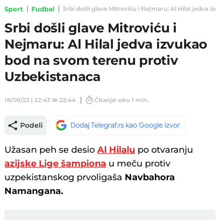
Sport
Fudbal
Srbi došli glave Mitroviću i Nejmaru: Al Hilal jedva i
Srbi došli glave Mitroviću i
Nejmaru: Al Hilal jedva izvukao
bod na svom terenu protiv
Uzbekistanaca
18/09/23 | 22:43
≫
22:44
Čitanje: oko 1 min.
Podeli
Užasan peh se desio
Al Hilalu
po otvaranju
azijske Lige šampiona
u meču protiv
uzpekistanskog prvoligaša
Navbahora
Namangana.