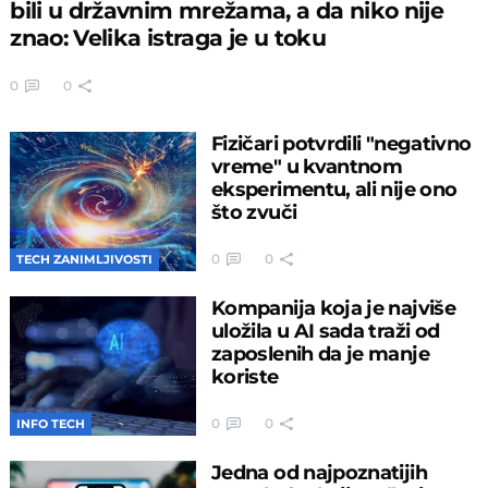
bili u državnim mrežama, a da niko nije
znao: Velika istraga je u toku
0
0
Fizičari potvrdili "negativno
vreme" u kvantnom
eksperimentu, ali nije ono
što zvuči
0
0
TECH ZANIMLJIVOSTI
Kompanija koja je najviše
uložila u AI sada traži od
zaposlenih da je manje
koriste
0
0
INFO TECH
Jedna od najpoznatijih