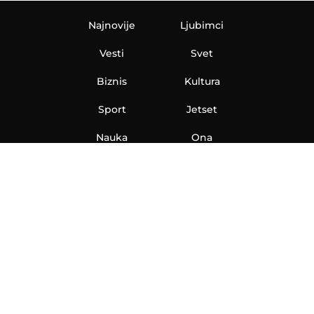
Najnovije
Ljubimci
Vesti
Svet
Biznis
Kultura
Sport
Jetset
Nauka
Ona
Aero
Zanimljivosti
eKlinika
Hi-Tech
Auto
Plantbased
Ubrzanje
Telegraf TV