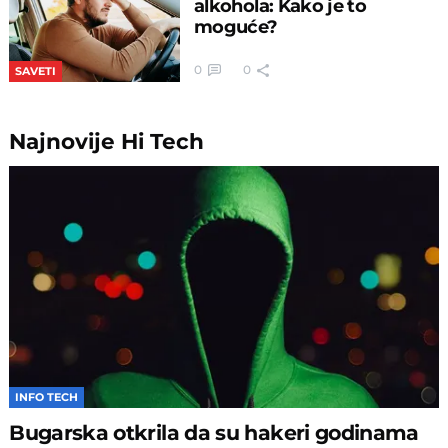
alkohola: Kako je to
moguće?
0
0
SAVETI
Najnovije
Hi Tech
INFO TECH
Bugarska otkrila da su hakeri godinama