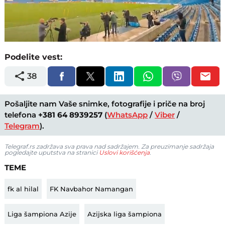
Loaded
:
Unmute
36.81%
Podelite vest:
38
Pošaljite nam Vaše snimke, fotografije i priče na broj
telefona
+381 64 8939257
(
WhatsApp
/
Viber
/
Telegram
).
Telegraf.rs zadržava sva prava nad sadržajem. Za preuzimanje sadržaja
pogledajte uputstva na stranici
Uslovi korišćenja
.
TEME
fk al hilal
FK Navbahor Namangan
Liga šampiona Azije
Azijska liga šampiona