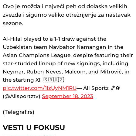
Ovo je možda i najveći peh od dolaska velikih
zvezda i sigurno veliko otrežnjenje za nastavak
sezone.
Al-Hilal played to a 1-1 draw against the
Uzbekistan team Navbahor Namangan in the
Asian Champions League, despite featuring their
star-studded lineup of new signings, including
Neymar, Ruben Neves, Malcom, and Mitrović, in
the starting XI. 🇸🇦🇺🇿
pic.twitter.com/1IzUyNM1RU
— All Sportz 🏀⚽
(@Allsportztv)
September 18, 2023
(Telegraf.rs)
VESTI U FOKUSU