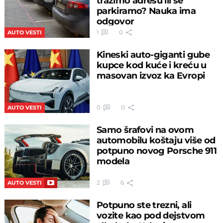
tražimo adresu ili se
parkiramo? Nauka ima
odgovor
1
0
AUTO VESTI
Kineski auto-giganti gube
kupce kod kuće i kreću u
masovan izvoz ka Evropi
0
0
AUTO VESTI
Samo šrafovi na ovom
automobilu koštaju više od
potpuno novog Porsche 911
modela
2
6
AUTO VESTI
Potpuno ste trezni, ali
vozite kao pod dejstvom