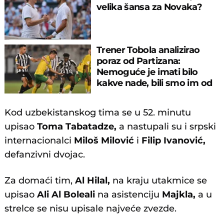
velika šansa za Novaka?
Trener Tobola analizirao
poraz od Partizana:
Nemoguće je imati bilo
kakve nade, bili smo im od
pomoći..."
Kod uzbekistanskog tima se u 52. minutu
upisao
Toma Tabatadze,
a nastupali su i srpski
internacionalci
Miloš Milović
i
Filip Ivanović,
defanzivni dvojac.
Za domaći tim,
Al Hilal,
na kraju utakmice se
upisao
Ali
Al Boleali
na asistenciju
Majkla,
a u
strelce se nisu upisale najveće zvezde.