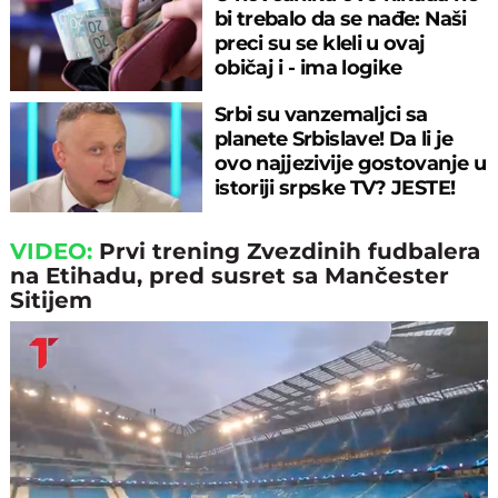
bi trebalo da se nađe: Naši
preci su se kleli u ovaj
običaj i - ima logike
Srbi su vanzemaljci sa
planete Srbislave! Da li je
ovo najjezivije gostovanje u
istoriji srpske TV? JESTE!
VIDEO:
Prvi trening Zvezdinih fudbalera
na Etihadu, pred susret sa Mančester
Sitijem