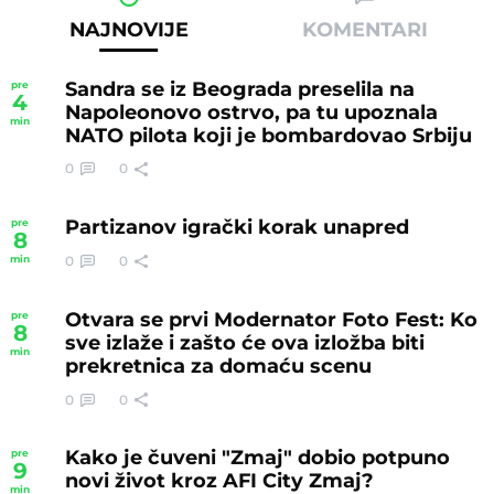
NAJNOVIJE
KOMENTARI
Sandra se iz Beograda preselila na
pre
4
Napoleonovo ostrvo, pa tu upoznala
min
NATO pilota koji je bombardovao Srbiju
0
0
Partizanov igrački korak unapred
pre
8
0
0
min
Otvara se prvi Modernator Foto Fest: Ko
pre
8
sve izlaže i zašto će ova izložba biti
min
prekretnica za domaću scenu
0
0
Kako je čuveni "Zmaj" dobio potpuno
pre
9
novi život kroz AFI City Zmaj?
min