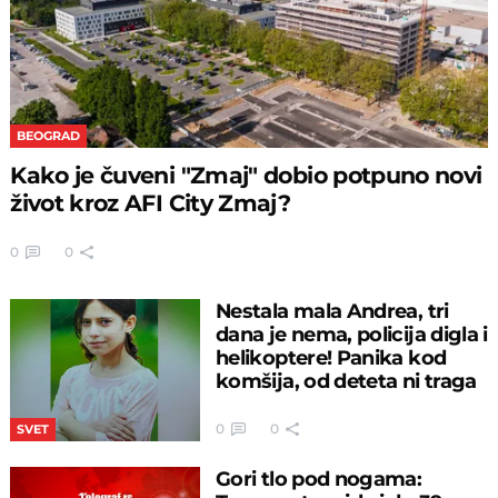
BEOGRAD
Kako je čuveni "Zmaj" dobio potpuno novi
život kroz AFI City Zmaj?
0
0
Nestala mala Andrea, tri
dana je nema, policija digla i
helikoptere! Panika kod
komšija, od deteta ni traga
0
0
SVET
Gori tlo pod nogama: