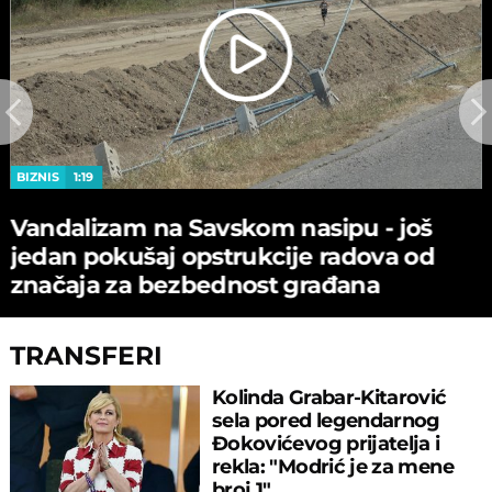
BIZNIS
1:19
Vandalizam na Savskom nasipu - јoš
јedan pokušaј opstrukciјe radova od
značaјa za bezbednost građana
TRANSFERI
Kolinda Grabar-Kitarović
sela pored legendarnog
Đokovićevog prijatelja i
rekla: "Modrić je za mene
broj 1"