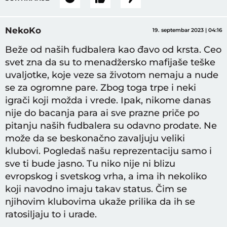
NekoKo
19. septembar 2023 | 04:16
Beže od naših fudbalera kao đavo od krsta. Ceo
svet zna da su to menadžersko mafijaše teške
uvaljotke, koje veze sa životom nemaju a nude
se za ogromne pare. Zbog toga trpe i neki
igrači koji možda i vrede. Ipak, nikome danas
nije do bacanja para ai sve prazne priče po
pitanju naših fudbalera su odavno prodate. Ne
može da se beskonačno zavaljuju veliki
klubovi. Pogledaš našu reprezentaciju samo i
sve ti bude jasno. Tu niko nije ni blizu
evropskog i svetskog vrha, a ima ih nekoliko
koji navodno imaju takav status. Čim se
njihovim klubovima ukaže prilika da ih se
ratosiljaju to i urade.