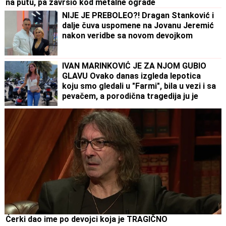
na putu, pa završio kod metalne ograde
NIJE JE PREBOLEO?! Dragan Stanković i
dalje čuva uspomene na Jovanu Jeremić
nakon veridbe sa novom devojkom
IVAN MARINKOVIĆ JE ZA NJOM GUBIO
GLAVU Ovako danas izgleda lepotica
koju smo gledali u "Farmi", bila u vezi i sa
pevačem, a porodična tragedija ju je
slomila
Ćerki dao ime po devojci koja je TRAGIČNO