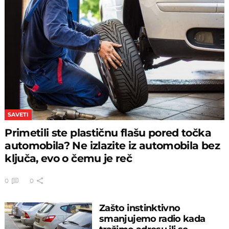
SAVETI
Primetili ste plastičnu flašu pored točka
automobila? Ne izlazite iz automobila bez
ključa, evo o čemu je reč
0
0
Zašto instinktivno
smanjujemo radio kada