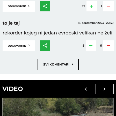
›
12
1
ODGOVORITE
to je taj
18. septembar 2023 | 22:49
rekorder kojeg ni jedan evropski velikan ne želi
›
5
6
ODGOVORITE
›
SVI KOMENTARI
VIDEO