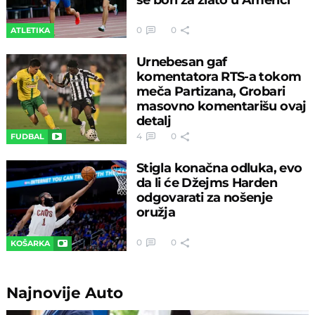
0
0
ATLETIKA
Urnebesan gaf
komentatora RTS-a tokom
meča Partizana, Grobari
masovno komentarišu ovaj
detalj
4
0
FUDBAL
Stigla konačna odluka, evo
da li će Džejms Harden
odgovarati za nošenje
oružja
0
0
KOŠARKA
Najnovije
Auto