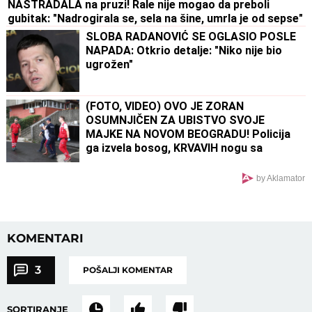
NASTRADALA na pruzi! Rale nije mogao da preboli
gubitak: "Nadrogirala se, sela na šine, umrla je od sepse"
SLOBA RADANOVIĆ SE OGLASIO POSLE
NAPADA: Otkrio detalje: "Niko nije bio
ugrožen"
(FOTO, VIDEO) OVO JE ZORAN
OSUMNJIČEN ZA UBISTVO SVOJE
MAJKE NA NOVOM BEOGRADU! Policija
ga izvela bosog, KRVAVIH nogu sa
lisicama na rukama, ušao u kola Hitne
pomoći
by Aklamator
KOMENTARI
3
POŠALJI KOMENTAR
SORTIRANJE