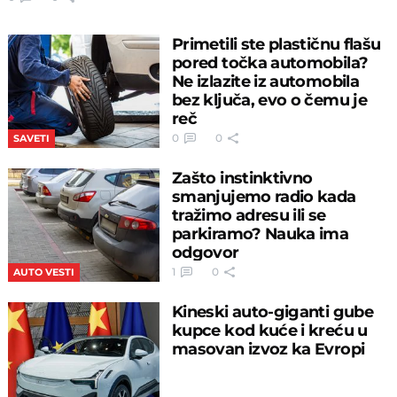
Primetili ste plastičnu flašu
pored točka automobila?
Ne izlazite iz automobila
bez ključa, evo o čemu je
reč
0
0
SAVETI
Zašto instinktivno
smanjujemo radio kada
tražimo adresu ili se
parkiramo? Nauka ima
odgovor
1
0
AUTO VESTI
Kineski auto-giganti gube
kupce kod kuće i kreću u
masovan izvoz ka Evropi