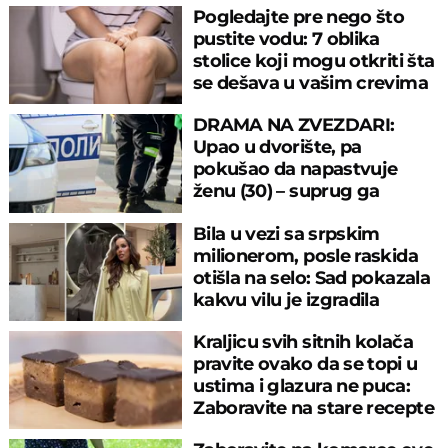
Pogledajte pre nego što
pustite vodu: 7 oblika
stolice koji mogu otkriti šta
se dešava u vašim crevima
DRAMA NA ZVEZDARI:
Upao u dvorište, pa
pokušao da napastvuje
ženu (30) – suprug ga
savladao
Bila u vezi sa srpskim
milionerom, posle raskida
otišla na selo: Sad pokazala
kakvu vilu je izgradila
Kraljicu svih sitnih kolača
pravite ovako da se topi u
ustima i glazura ne puca:
Zaboravite na stare recepte