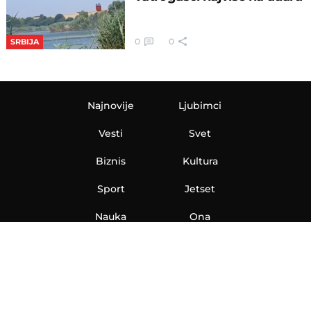
0
0
SRBIJA
Najnovije
Ljubimci
Vesti
Svet
Biznis
Kultura
Sport
Jetset
Nauka
Ona
Aero
Zanimljivosti
eKlinika
Hi-Tech
Auto
Plantbased