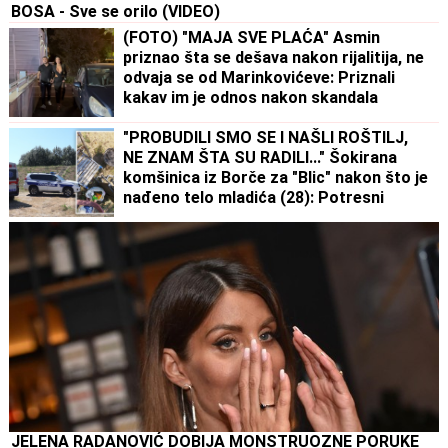
BOSA - Sve se orilo (VIDEO)
(FOTO) "MAJA SVE PLAĆA" Asmin
priznao šta se dešava nakon rijalitija, ne
odvaja se od Marinkovićeve: Priznali
kakav im je odnos nakon skandala
"PROBUDILI SMO SE I NAŠLI ROŠTILJ,
NE ZNAM ŠTA SU RADILI..." Šokirana
komšinica iz Borče za "Blic" nakon što je
nađeno telo mladića (28): Potresni
prizori sa lica mesta (FOTO, VIDEO)
JELENA RADANOVIĆ DOBIJA MONSTRUOZNE PORUKE