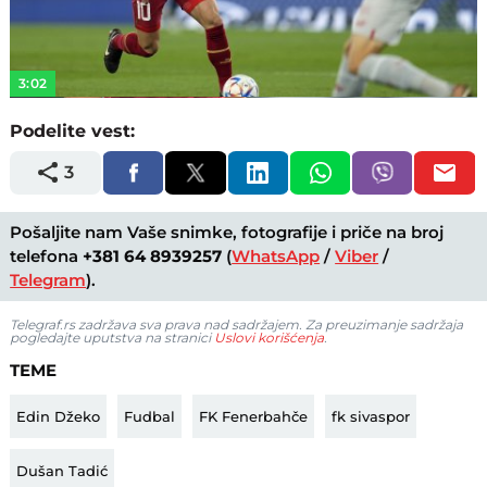
Video
3:02
Podelite vest:
3
Pošaljite nam Vaše snimke, fotografije i priče na broj
telefona
+381 64 8939257
(
WhatsApp
/
Viber
/
Telegram
).
Telegraf.rs zadržava sva prava nad sadržajem. Za preuzimanje sadržaja
pogledajte uputstva na stranici
Uslovi korišćenja
.
TEME
Edin Džeko
Fudbal
FK Fenerbahče
fk sivaspor
Dušan Tadić