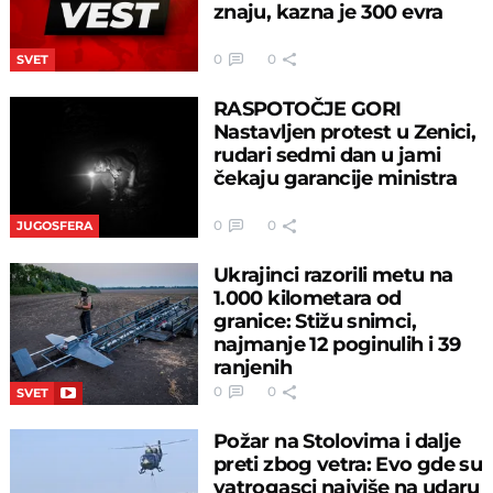
znaju, kazna je 300 evra
0
0
SVET
RASPOTOČJE GORI
Nastavljen protest u Zenici,
rudari sedmi dan u jami
čekaju garancije ministra
0
0
JUGOSFERA
Ukrajinci razorili metu na
1.000 kilometara od
granice: Stižu snimci,
najmanje 12 poginulih i 39
ranjenih
0
0
SVET
Požar na Stolovima i dalje
preti zbog vetra: Evo gde su
vatrogasci najviše na udaru