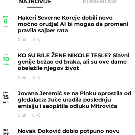
NAJNOVIJE
KOMENTARI
Hakeri Severne Koreje dobili novo
pre
6
moćno oružje! AI bi mogao da promeni
min
pravila sajber rata
0
0
KO SU BILE ŽENE NIKOLE TESLE? Slavni
pre
10
genije bežao od braka, ali su ove dame
min
obeležile njegov život
0
0
Jovana Jeremić se na Pinku oprostila od
pre
15
gledalaca: Juče uradila poslednju
min
emisiju i saopštila odluku Mitrovića
2
0
Novak Đoković dobio potpuno novu
pre
17