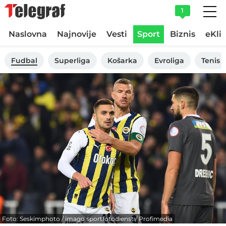
1
Naslovna
Najnovije
Vesti
Sport
Biznis
eKli
Fudbal
Superliga
Košarka
Evroliga
Tenis
Foto: Seskimphoto / imago sportfotodienst / Profimedia