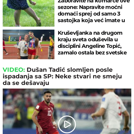
Zaboravite na komarce ove
sezone: Napravite moćni
domaći sprej od samo 3
sastojka koja već imate u
kuhinji
Kruševljanka na drugom
kraju sveta oduševila u
disciplini Angeline Topić,
zamalo ostala bez svetske
medalje
VIDEO:
Dušan Tadić slomljen posle
ispadanja sa SP: Neke stvari ne smeju
da se dešavaju
Play