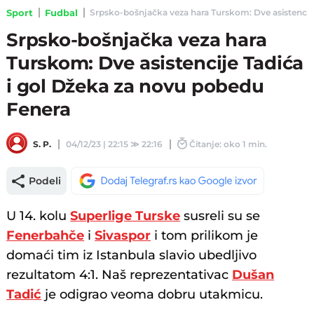
Sport
Fudbal
Srpsko-bošnjačka veza hara Turskom: Dve asistencije 
Srpsko-bošnjačka veza hara
Turskom: Dve asistencije Tadića
i gol Džeka za novu pobedu
Fenera
S. P.
04/12/23 | 22:15
≫
22:16
Čitanje: oko 1 min.
Podeli
U 14. kolu
Superlige Turske
susreli su se
Fenerbahče
i
Sivaspor
i tom prilikom je
domaći tim iz Istanbula slavio ubedljivo
rezultatom 4:1. Naš reprezentativac
Dušan
Tadić
je odigrao veoma dobru utakmicu.