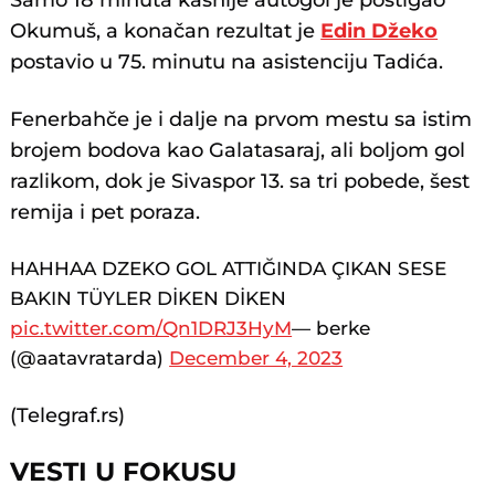
Samo 18 minuta kasnije autogol je postigao
Okumuš, a konačan rezultat je
Edin Džeko
postavio u 75. minutu na asistenciju Tadića.
Fenerbahče je i dalje na prvom mestu sa istim
brojem bodova kao Galatasaraj, ali boljom gol
razlikom, dok je Sivaspor 13. sa tri pobede, šest
remija i pet poraza.
HAHHAA DZEKO GOL ATTIĞINDA ÇIKAN SESE
BAKIN TÜYLER DİKEN DİKEN
pic.twitter.com/Qn1DRJ3HyM
— berke
(@aatavratarda)
December 4, 2023
(Telegraf.rs)
VESTI U FOKUSU