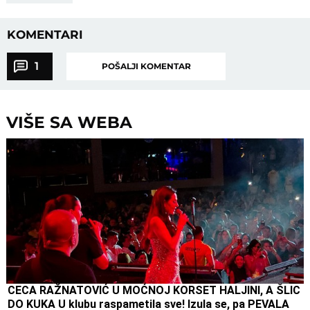
KOMENTARI
1
POŠALJI KOMENTAR
VIŠE SA WEBA
CECA RAŽNATOVIĆ U MOĆNOJ KORSET HALJINI, A ŠLIC
DO KUKA U klubu raspametila sve! Izula se, pa PEVALA