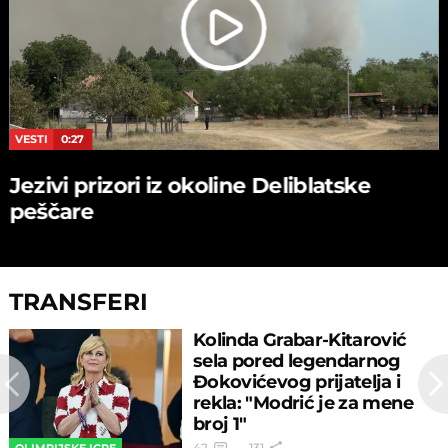
VESTI
0:27
Jezivi prizori iz okoline Deliblatske
peščare
TRANSFERI
Kolinda Grabar-Kitarović
sela pored legendarnog
Đokovićevog prijatelja i
rekla: "Modrić je za mene
broj 1"
42
131
OLIMPIJSKE IGRE