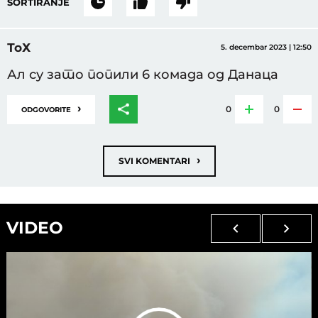
SORTIRANJE
ТоХ
5. decembar 2023 | 12:50
Ал су зато попили 6 комада од Данаца
›
0
0
ODGOVORITE
›
SVI KOMENTARI
VIDEO