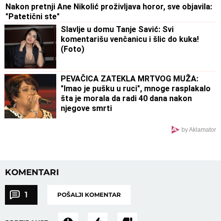
Nakon pretnji Ane Nikolić proživljava horor, sve objavila:
"Patetični ste"
Slavlje u domu Tanje Savić: Svi
komentarišu venčanicu i šlic do kuka!
(Foto)
PEVAČICA ZATEKLA MRTVOG MUŽA:
"Imao je pušku u ruci", mnoge rasplakalo
šta je morala da radi 40 dana nakon
njegove smrti
by Aklamator
KOMENTARI
1
POŠALJI KOMENTAR