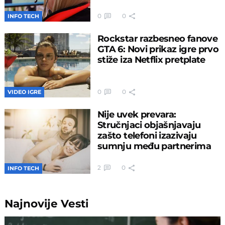
0
0
INFO TECH
Rockstar razbesneo fanove
GTA 6: Novi prikaz igre prvo
stiže iza Netflix pretplate
0
0
VIDEO IGRE
Nije uvek prevara:
Stručnjaci objašnjavaju
zašto telefoni izazivaju
sumnju među partnerima
2
0
INFO TECH
Najnovije
Vesti