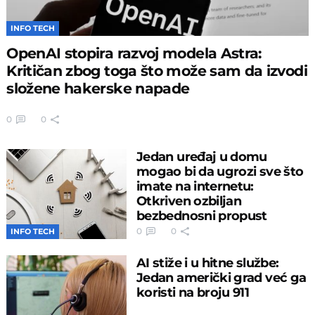
INFO TECH
OpenAI stopira razvoj modela Astra:
Kritičan zbog toga što može sam da izvodi
složene hakerske napade
0
0
Jedan uređaj u domu
mogao bi da ugrozi sve što
imate na internetu:
Otkriven ozbiljan
bezbednosni propust
0
0
INFO TECH
AI stiže i u hitne službe:
Jedan američki grad već ga
koristi na broju 911