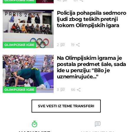
Policija pohapsila sedmoro
ljudi zbog teških pretnji
tokom Olimpijskih igara
2
19
OLIMPIJSKE IGRE
Na Olimpijskim igrama je
postala predmet šale, sada
ide u penziju: "Bilo je
uznemirujuće..."
3
66
OLIMPIJSKE IGRE
SVE VESTI IZ TEME
TRANSFERI