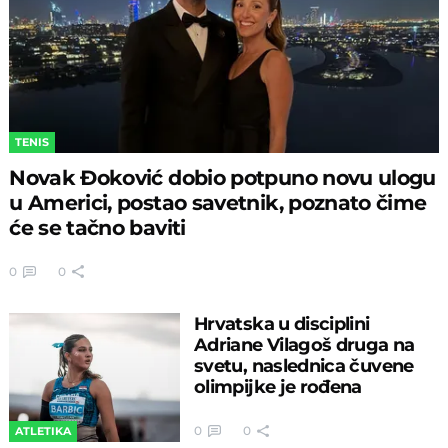
TENIS
Novak Đoković dobio potpuno novu ulogu
u Americi, postao savetnik, poznato čime
će se tačno baviti
0
0
Hrvatska u disciplini
Adriane Vilagoš druga na
svetu, naslednica čuvene
olimpijke je rođena
0
0
ATLETIKA