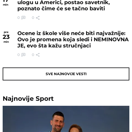
ulogu u Americi, postao savetnik,
min
poznato čime će se tačno baviti
0
0
Ocene iz škole više neće biti najvažnije:
pre
23
Ovo je promena koja sledi i NEMINOVNA
min
JE, evo šta kažu stručnjaci
0
0
SVE NAJNOVIJE VESTI
Najnovije
Sport