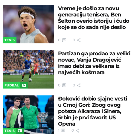
Vreme je došlo za novu
generaciju tenisera, Ben
Šelton overio istoriju i čudo
koje se do sada nije desilo
0
0
TENIS
Partizan ga prodao za veliki
novac, Vanja Dragojević
imao debi za velikana iz
najvećih košmara
0
0
FUDBAL
Đoković dobio sjajne vesti
u Crnoj Gori: Zbog ovog
poteza Alkaraza i Sinera,
Srbin je prvi favorit US
Opena
1
0
TENIS