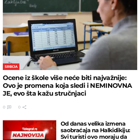
SRBIJA
Ocene iz škole više neće biti najvažnije:
Ovo je promena koja sledi i NEMINOVNA
JE, evo šta kažu stručnjaci
0
0
Od danas velika izmena
saobraćaja na Halkidikiju:
Svi turisti ovo moraju da