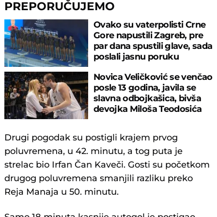
PREPORUČUJEMO
Ovako su vaterpolisti Crne
Gore napustili Zagreb, pre
par dana spustili glave, sada
poslali jasnu poruku
Novica Veličković se venčao
posle 13 godina, javila se
slavna odbojkašica, bivša
devojka Miloša Teodosića
Drugi pogodak su postigli krajem prvog
poluvremena, u 42. minutu, a tog puta je
strelac bio Irfan Čan Kaveči. Gosti su početkom
drugog poluvremena smanjili razliku preko
Reja Manaja u 50. minutu.