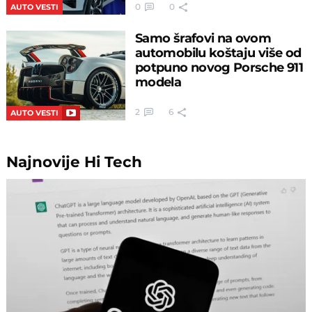
0
0
AUTO VESTI
Samo šrafovi na ovom
automobilu koštaju više od
potpuno novog Porsche 911
modela
2
6
AUTO VESTI
Najnovije
Hi Tech