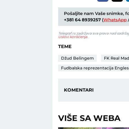
Pošaljite nam Vaše snimke, fot
+381 64 8939257
(
WhatsApp
Telegraf.rs zadržava sva prava nad sadrža
Uslovi korišćenja
.
TEME
Džud Belingem
FK Real Mad
Fudbalska reprezentacija Engle
KOMENTARI
VIŠE SA WEBA