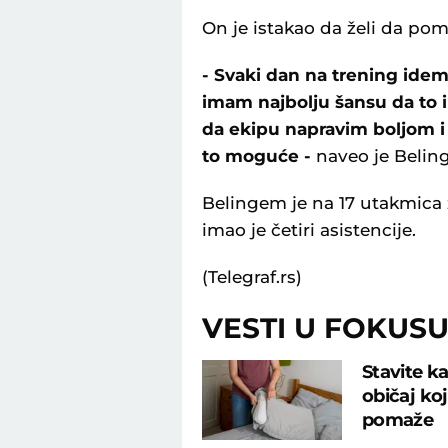
On je istakao da želi da p
- Svaki dan na trening idem
imam najbolju šansu da to 
da ekipu napravim boljom 
to moguće -
naveo je Belin
Belingem je na 17 utakmica 
imao je četiri asistencije.
(Telegraf.rs)
VESTI U FOKUS
Stavite ka
običaj ko
pomaže