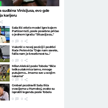
L
 sudbina Vinisijusa, evo gde
ja karijeru
Saša Ilić otkrio model igre kojem
Partizan teži, posle posebno pričao
o jednom igraču: "Situacija sa..."
0
0
Vukotić o novoj poziciji i podršci
Raće Petrovića: "Daje nam savete,
falila nam je kreativnost tu..."
0
0
Milan Aleksić posle Tobola: "Biće
teška utakmica tamo, mnogo
putujemo... Imamo sve u svojim
rukama"
0
0
Grobari pozdravili Sašu Ilića
ovacijama u Humskoj, ovako su
ispratili legendu posle Tobola
0
0