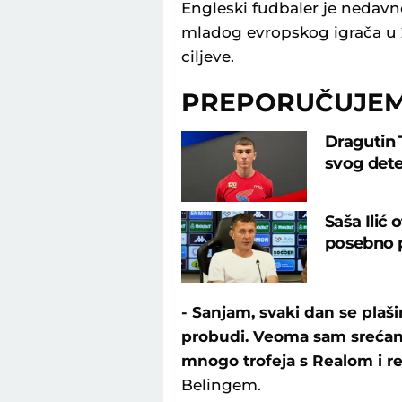
Engleski fudbaler je nedavn
mladog evropskog igrača u 20
ciljeve.
PREPORUČUJE
Dragutin 
svog dete
Saša Ilić 
posebno pr
- Sanjam, svaki dan se pla
probudi. Veoma sam srećan š
mnogo trofeja s Realom i r
Belingem.