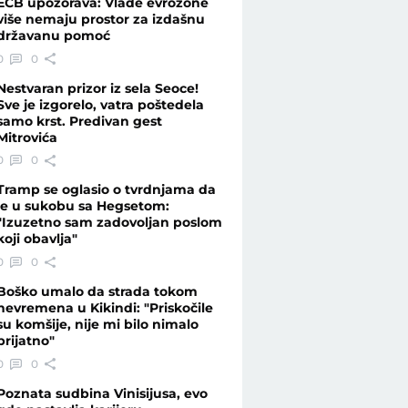
ECB upozorava: Vlade evrozone
više nemaju prostor za izdašnu
državanu pomoć
robude" - Telegraf.rs
0
0
Nestvaran prizor iz sela Seoce!
Sve je izgorelo, vatra poštedela
samo krst. Predivan gest
Mitrovića
0
0
Tramp se oglasio o tvrdnjama da
je u sukobu sa Hegsetom:
"Izuzetno sam zadovoljan poslom
koji obavlja"
0
0
Boško umalo da strada tokom
nevremena u Kikindi: "Priskočile
su komšije, nije mi bilo nimalo
prijatno"
0
0
Poznata sudbina Vinisijusa, evo