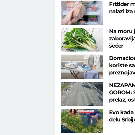
Frižider m
nalazi iza
Na moru j
zaboravlj
šećer
Domaćice 
koriste s
preznoja
NEZAPAM
GOROM: Sr
prelaz, os
Evo kada 
delu Srbi