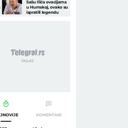
Sašu Ilića ovacijama
u
u Humskoj, ovako su
ispratili legendu
posle Tobola
JNOVIJE
KOMENTARI