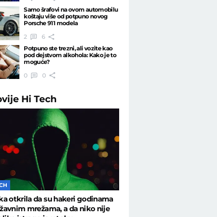
Samo šrafovi na ovom automobilu
koštaju više od potpuno novog
Porsche 911 modela
2
6
Potpuno ste trezni, ali vozite kao
pod dejstvom alkohola: Kako je to
moguće?
0
0
ovije
Hi Tech
ECH
a otkrila da su hakeri godinama
državnim mrežama, a da niko nije