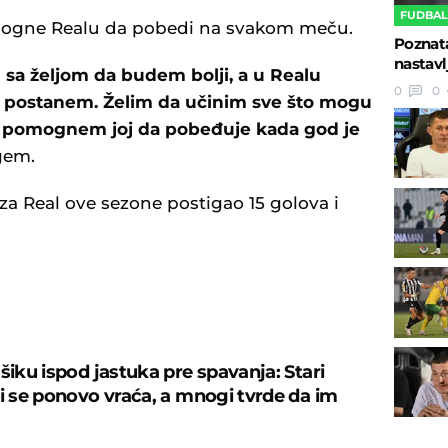
FUDBA
omogne Realu da pobedi na svakom meču.
Poznata
nastavl
 sa željom da budem bolji, a u Realu
0
0
i postanem. Želim da učinim sve što mogu
i pomognem joj da pobeđuje kada god je
gem.
za Real ove sezone postigao 15 golova i
U
šiku ispod jastuka pre spavanja: Stari
ji se ponovo vraća, a mnogi tvrde da im