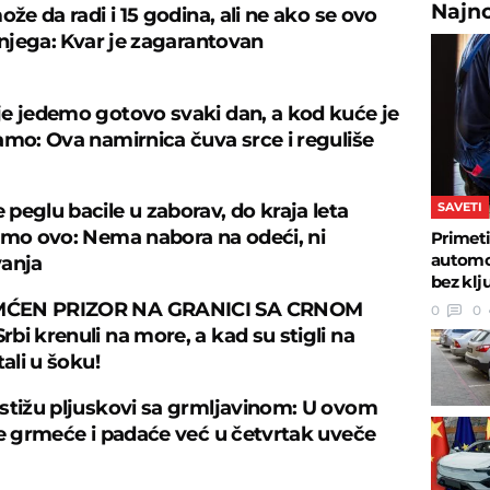
Najn
ože da radi i 15 godina, ali ne ako se ovo
 njega: Kvar je zagarantovan
e jedemo gotovo svaki dan, a kod kuće je
amo: Ova namirnica čuva srce i reguliše
SAVETI
peglu bacile u zaborav, do kraja leta
amo ovo: Nema nabora na odeći, ni
Primeti
automob
vanja
bez klj
ĆEN PRIZOR NA GRANICI SA CRNOM
0
0
bi krenuli na more, a kad su stigli na
tali u šoku!
stižu pljuskovi sa grmljavinom: U ovom
je grmeće i padaće već u četvrtak uveče