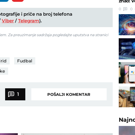
znao: V
0
0
ografije i priče na broj telefona
/
Viber
/
Telegram
).
jem. Za preuzimanje sadržaja pogledajte uputstva na stranici
rid
Fudbal
ske
1
POŠALJI KOMENTAR
Najn