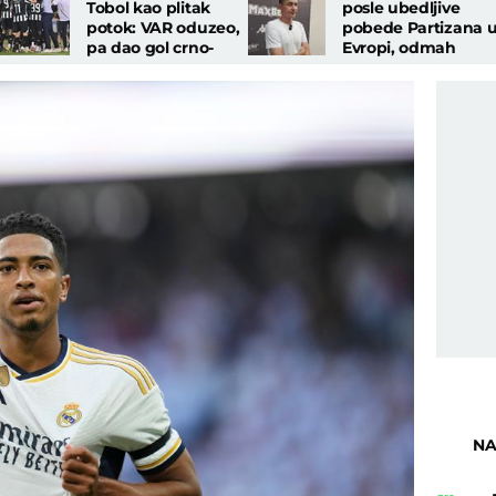
Tobol kao plitak
posle ubedljive
potok: VAR oduzeo,
pobede Partizana 
pa dao gol crno-
Evropi, odmah
belima, revanš je
pomenuo Grobare:
formalnost
"Moram da..."
NA