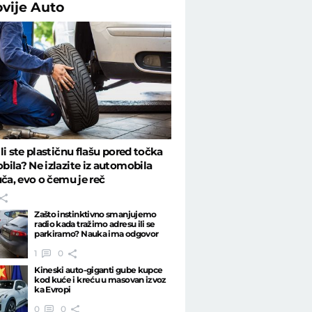
ovije
Auto
li ste plastičnu flašu pored točka
ila? Ne izlazite iz automobila
uča, evo o čemu je reč
Zašto instinktivno smanjujemo
radio kada tražimo adresu ili se
parkiramo? Nauka ima odgovor
1
0
Kineski auto-giganti gube kupce
kod kuće i kreću u masovan izvoz
ka Evropi
0
0