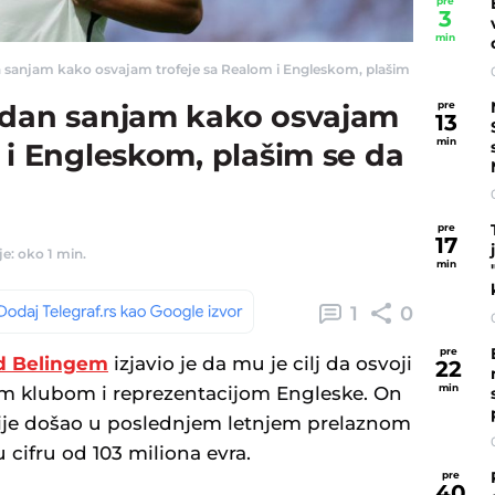
pre
3
min
 sanjam kako osvajam trofeje sa Realom i Engleskom, plašim se da me ne p
pre
 dan sanjam kako osvajam
13
min
 i Engleskom, plašim se da
pre
17
e: oko 1 min.
min
1
0
pre
d Belingem
izjavio je da mu je cilj da osvoji
22
min
m klubom i reprezentacijom Engleske. On
nije došao u poslednjem letnjem prelaznom
 cifru od 103 miliona evra.
pre
40