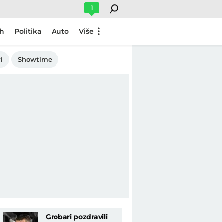
1
ch
Politika
Auto
Više
i
Showtime
Grobari pozdravili