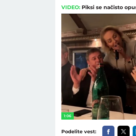
VIDEO:
Piksi se načisto op
1:06
Podelite vest: