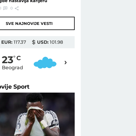
gde nastavlja karijeru
0
0
SVE NAJNOVIJE VESTI
EUR:
117.37
USD:
101.98
24
23
o
C
o
C
Beograd
Novi Sad
ovije
Sport