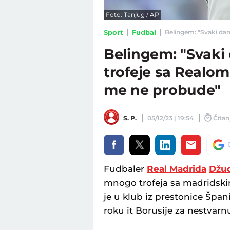
Foto: Tanjug / AP
Sport
Fudbal
Belingem: "Svaki dan
Belingem: "Svaki
trofeje sa Realom
me ne probude"
S. P.
05/12/23 | 19:54
Čitanj
Fudbaler
Real Madrida
Džu
mnogo trofeja sa madridski
je u klub iz prestonice Špa
roku it Borusije za nestvarnu