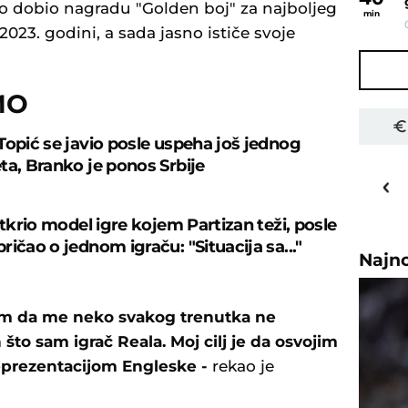
o dobio nagradu "Golden boj" za najboljeg
min
23. godini, a sada jasno ističe svoje
MO
Topić se javio posle uspeha još jednog
ta, Branko je ponos Srbije
20
o
C
Priština
otkrio model igre kojem Partizan teži, posle
ičao o jednom igraču: "Situacija sa..."
Najn
šim da me neko svakog trenutka ne
to sam igrač Reala. Moj cilj je da osvojim
eprezentacijom Engleske -
rekao je