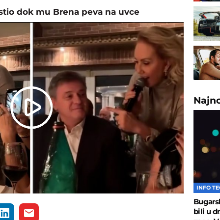
ustio dok mu Brena peva na uvce
Najn
Play
Video
INFO T
Bugarsk
bili u 