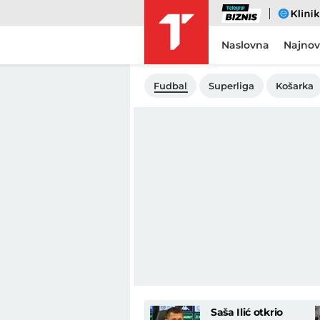
Biznis
eKlinika
Naslovna
Najnov
Fudbal
Superliga
Košarka
Saša Ilić otkrio