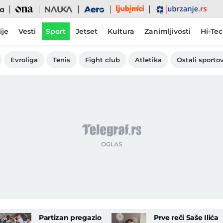
Ljubimci
Ona
Nauka
Aero
Ubrzanje
ije
Vesti
Sport
Jetset
Kultura
Zanimljivosti
Hi-Te
Evroliga
Tenis
Fight club
Atletika
Ostali sportov
Partizan pregazio
Prve reči Saše Ilića