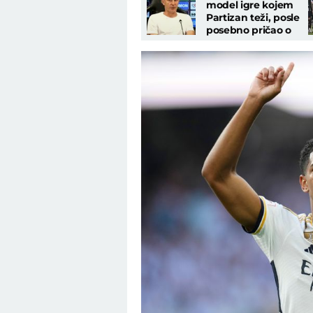
model igre kojem
Partizan teži, posle
posebno pričao o
jednom igraču:
"Situacija sa..."