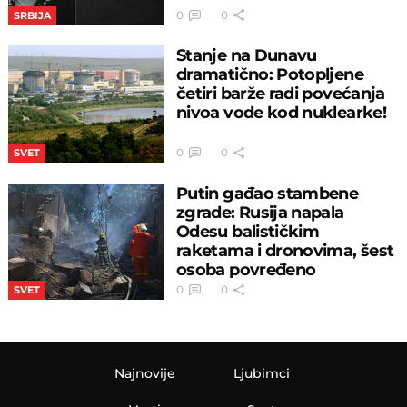
0
0
SRBIJA
Stanje na Dunavu
dramatično: Potopljene
četiri barže radi povećanja
nivoa vode kod nuklearke!
0
0
SVET
Putin gađao stambene
zgrade: Rusija napala
Odesu balističkim
raketama i dronovima, šest
osoba povređeno
0
0
SVET
Najnovije
Ljubimci