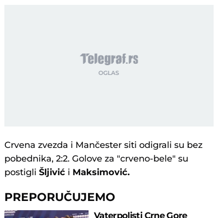
Crvena zvezda i Mančester siti odigrali su bez
pobednika, 2:2. Golove za "crveno-bele" su
postigli
Šljivić
i
Maksimović.
PREPORUČUJEMO
Vaterpolisti Crne Gore