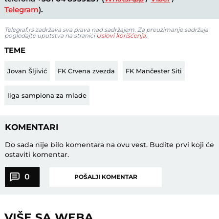
Telegram
).
Telegraf.rs zadržava sva prava nad sadržajem. Za preuzimanje sadržaja
pogledajte uputstva na stranici
Uslovi korišćenja
.
TEME
Jovan Šljivić
FK Crvena zvezda
FK Mančester Siti
liga sampiona za mlade
KOMENTARI
Do sada nije bilo komentara na ovu vest.
Budite prvi koji će
ostaviti komentar.
0
POŠALJI KOMENTAR
VIŠE SA WEBA