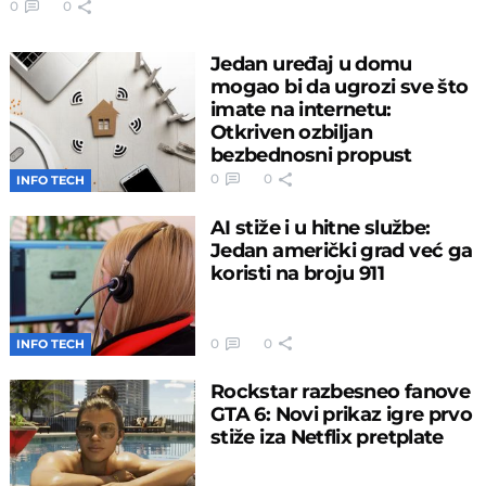
0
0
Jedan uređaj u domu
mogao bi da ugrozi sve što
imate na internetu:
Otkriven ozbiljan
bezbednosni propust
0
0
INFO TECH
AI stiže i u hitne službe:
Jedan američki grad već ga
koristi na broju 911
0
0
INFO TECH
Rockstar razbesneo fanove
GTA 6: Novi prikaz igre prvo
stiže iza Netflix pretplate