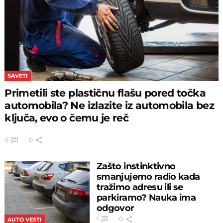
SAVETI
Primetili ste plastičnu flašu pored točka
automobila? Ne izlazite iz automobila bez
ključa, evo o čemu je reč
0
0
Zašto instinktivno
smanjujemo radio kada
tražimo adresu ili se
parkiramo? Nauka ima
odgovor
1
0
AUTO VESTI