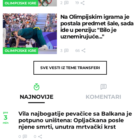
2
19
OLIMPIJSKE IGRE
Na Olimpijskim igrama je
postala predmet šale, sada
ide u penziju: "Bilo je
uznemirujuće..."
3
66
OLIMPIJSKE IGRE
SVE VESTI IZ TEME
TRANSFERI
NAJNOVIJE
KOMENTARI
Vila najbogatije pevačice sa Balkana je
pre
3
potpuno uništena: Opljačkana posle
min
njene smrti, unutra mrtvački krst
0
0