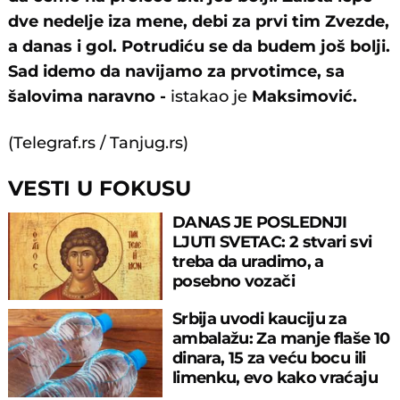
dve nedelje iza mene, debi za prvi tim Zvezde,
a danas i gol. Potrudiću se da budem još bolji.
Sad idemo da navijamo za prvotimce, sa
šalovima naravno -
istakao je
Maksimović.
(Telegraf.rs / Tanjug.rs)
VESTI U FOKUSU
DANAS JE POSLEDNJI
LJUTI SVETAC: 2 stvari svi
treba da uradimo, a
posebno vozači
Srbija uvodi kauciju za
ambalažu: Za manje flaše 10
dinara, 15 za veću bocu ili
limenku, evo kako vraćaju
pare