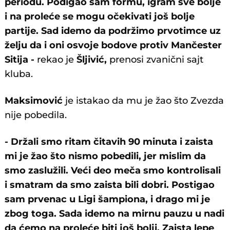
periodu. Podigao sam formu, igram sve bolje
i na proleće se mogu očekivati još bolje
partije. Sad idemo da podržimo prvotimce uz
želju da i oni osvoje bodove protiv Mančester
Sitija -
rekao je
Šljivić,
prenosi zvanični sajt
kluba.
Maksimović
je istakao da mu je žao što Zvezda
nije pobedila.
- Držali smo ritam čitavih 90 minuta i zaista
mi je žao što nismo pobedili, jer mislim da
smo zaslužili. Veći deo meča smo kontrolisali
i smatram da smo zaista bili dobri. Postigao
sam prvenac u Ligi šampiona, i drago mi je
zbog toga. Sada idemo na mirnu pauzu u nadi
da ćemo na proleće biti još bolji. Zaista lepe