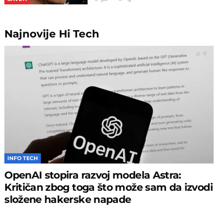
Najnovije
Hi Tech
INFO TECH
OpenAI stopira razvoj modela Astra:
Kritičan zbog toga što može sam da izvodi
složene hakerske napade