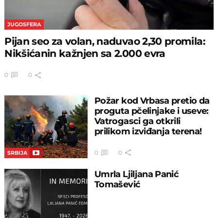
JUGOSFERA
Pijan seo za volan, naduvao 2,30 promila:
Nikšićanin kažnjen sa 2.000 evra
0
0
Požar kod Vrbasa pretio da
proguta pčelinjake i useve:
Vatrogasci ga otkrili
prilikom izviđanja terena!
0
0
SRBIJA
Umrla Ljiljana Panić
Tomašević