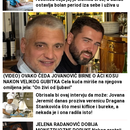
ostavlja bolan period iza sebe i uživa u
ulozi bake
(VIDEO) OVAKO ČEDA JOVANOVIĆ BIRNE O ACI KOSU
NAKON VELIKOG GUBITKA Cela kuća miriše na njegova
omiljena jela: "On živi od ljubavi"
Obrisala bi ovaj intervju da može: Jovana
Jeremić danas proziva verenicu Dragana
Stankovića što mesi kiflice i bureke, a
nekada je i ona radila isto!
JELENA RADANOVIĆ DOBIJA