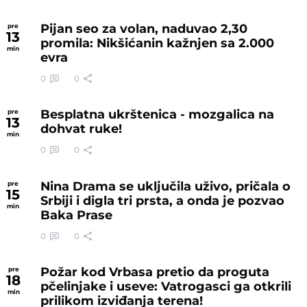
Pijan seo za volan, naduvao 2,30
pre
13
promila: Nikšićanin kažnjen sa 2.000
min
evra
0
0
Besplatna ukrštenica - mozgalica na
pre
13
dohvat ruke!
min
0
0
Nina Drama se uključila uživo, pričala o
pre
15
Srbiji i digla tri prsta, a onda je pozvao
min
Baka Prase
0
0
Požar kod Vrbasa pretio da proguta
pre
18
pčelinjake i useve: Vatrogasci ga otkrili
min
prilikom izviđanja terena!