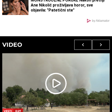
MONSTRUOZNE PORUKE Nakon pretnji
Ane Nikolić proživljava horor, sve
objavila: "Patetični ste"
by Aklamator
VIDEO
VESTI
0:27