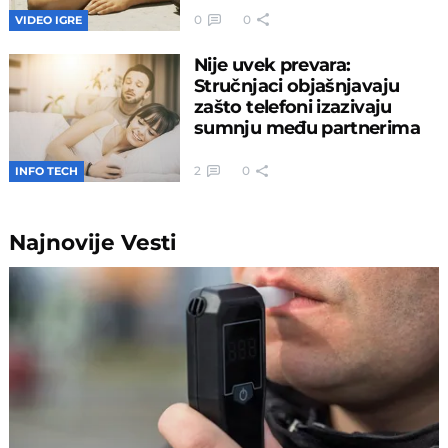
0
0
VIDEO IGRE
Nije uvek prevara:
Stručnjaci objašnjavaju
zašto telefoni izazivaju
sumnju među partnerima
2
0
INFO TECH
Najnovije
Vesti