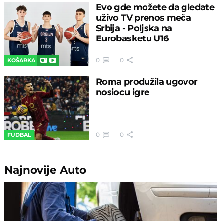
Evo gde možete da gledate
uživo TV prenos meča
Srbija - Poljska na
Eurobasketu U16
0
0
KOŠARKA
Roma produžila ugovor
nosiocu igre
0
0
FUDBAL
Najnovije
Auto