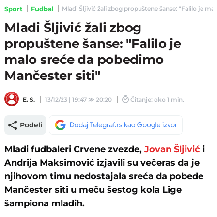
Sport
Fudbal
Mladi Šljivić žali zbog propuštene šanse: "Falilo je ma
Mladi Šljivić žali zbog
propuštene šanse: "Falilo je
malo sreće da pobedimo
Mančester siti"
E. S.
13/12/23 | 19:47
≫
20:20
Čitanje: oko 1 min.
Podeli
Mladi fudbaleri Crvene zvezde,
Jovan Šljivić
i
Andrija Maksimović izjavili su večeras da je
njihovom timu nedostajala sreća da pobede
Mančester siti u meču šestog kola Lige
šampiona mladih.