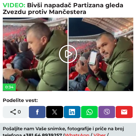
VIDEO:
Bivši napadač Partizana gleda
Zvezdu protiv Mančestera
Play
Video
0:34
Podelite vest:
0
Pošaljite nam Vaše snimke, fotografije i priče na broj
telefona
+381 64 8939257
(
WhatsApp
/
Viber
/