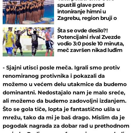
spustili glave pred
intoniranje himni u
Zagrebu, region bruji o
velikom propustu
Šta se ovde desilo?!
Potencijalni rival Zvezde
vodio 3:0 posle 10 minuta,
meč završen nikad luđim
rezultatom
- Sjajni utisci posle meča. Igrali smo protiv
renomiranog protivnika i pokazali da
možemo u većem delu utakmice da budemo
dominantni. Nedostajalo nam je malo sreće,
ali možemo da budemo zadovoljni izdanjem.
Što se gola tiče, lopta je fantastično ušla u
mrežu, tako da mi je baš drago. Mislim da je
pogodak nagrada za dobar rad u prethodnom