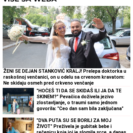
ŽENI SE DEJAN STANKOVIĆ KRALJ! Prelepa doktorka u
raskošnoj venčanici, on u odelu sa crvenom kravatom:
Ne skidaju osmeh pred crkveno venčanje
"HOĆEŠ TI DA SE SKIDAŠ ILI JA DA TE
SKINEM?" Pevačica doživela jezivo
zlostavljanje, o traumi samo jednom
govorila: "Ceo dan sam bila zaključana"
"DVA PUTA SU SE BORILI ZA MOJ
ŽIVOT" Preživela je gubitak bebe i
rečenicu koja joj je slomila srce, a danas