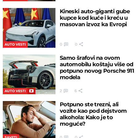
Kineski auto-giganti gube
kupce kod kuće i kreću u
masovan izvoz ka Evropi
0
0
AUTO VESTI
Samo šrafovi na ovom
automobilu koštaju više od
potpuno novog Porsche 911
modela
2
6
AUTO VESTI
Potpuno ste trezni, ali
vozite kao pod dejstvom
alkohola: Kako je to
moguće?
0
0
SAVETI