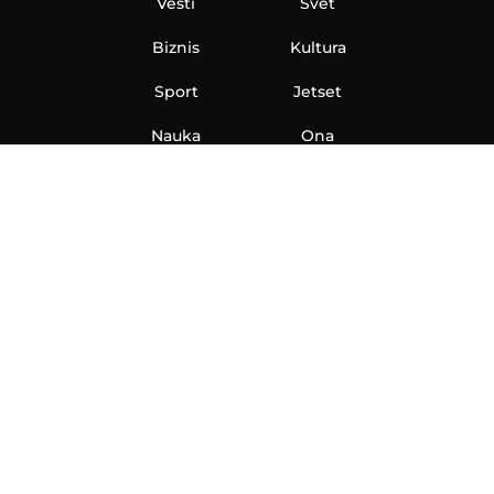
Vesti
Svet
Biznis
Kultura
Sport
Jetset
Nauka
Ona
Aero
Zanimljivosti
eKlinika
Hi-Tech
Auto
Plantbased
Ubrzanje
Telegraf TV