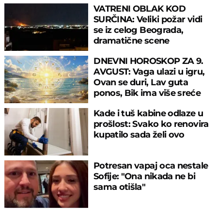
VATRENI OBLAK KOD
SURČINA: Veliki požar vidi
se iz celog Beograda,
dramatične scene
uznemirile prestonicu
DNEVNI HOROSKOP ZA 9.
AVGUST: Vaga ulazi u igru,
Ovan se duri, Lav guta
ponos, Bik ima više sreće
nego pameti
Kade i tuš kabine odlaze u
prošlost: Svako ko renovira
kupatilo sada želi ovo
Potresan vapaj oca nestale
Sofije: "Ona nikada ne bi
sama otišla"