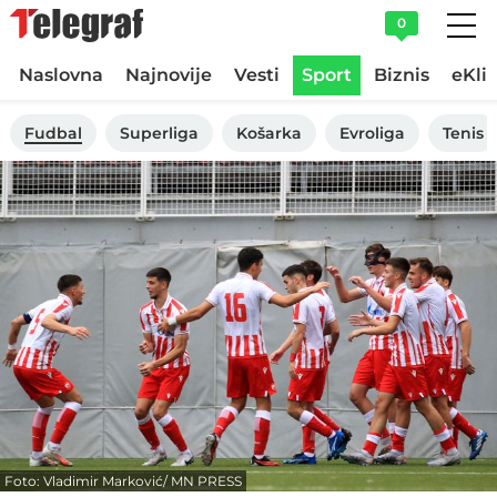
0
Naslovna
Najnovije
Vesti
Sport
Biznis
eKli
Fudbal
Superliga
Košarka
Evroliga
Tenis
Foto: Vladimir Marković/ MN PRESS