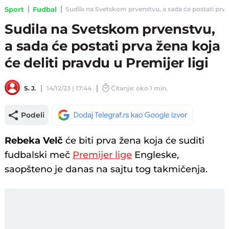
Sport
Fudbal
Sudila na Svetskom prvenstvu, a sada će postati prva že
Sudila na Svetskom prvenstvu,
a sada će postati prva žena koja
će deliti pravdu u Premijer ligi
S. J.
14/12/23 | 17:44
Čitanje: oko 1 min.
Podeli
Rebeka Velč
će biti prva žena koja će suditi
fudbalski meč
Premijer lige
Engleske,
saopšteno je danas na sajtu tog takmičenja.