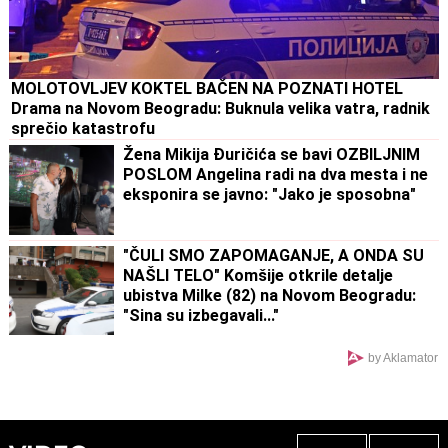
MOLOTOVLJEV KOKTEL BAČEN NA POZNATI HOTEL
Drama na Novom Beogradu: Buknula velika vatra, radnik
sprečio katastrofu
Žena Mikija Đuričića se bavi OZBILJNIM
POSLOM Angelina radi na dva mesta i ne
eksponira se javno: "Jako je sposobna"
"ČULI SMO ZAPOMAGANJE, A ONDA SU
NAŠLI TELO" Komšije otkrile detalje
ubistva Milke (82) na Novom Beogradu:
"Sina su izbegavali..."
by Aklamator