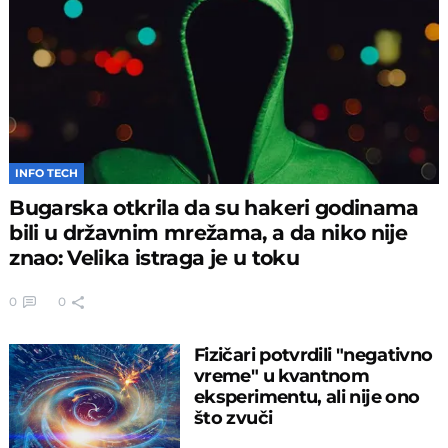
INFO TECH
Bugarska otkrila da su hakeri godinama
bili u državnim mrežama, a da niko nije
znao: Velika istraga je u toku
0
0
Fizičari potvrdili "negativno
vreme" u kvantnom
eksperimentu, ali nije ono
što zvuči