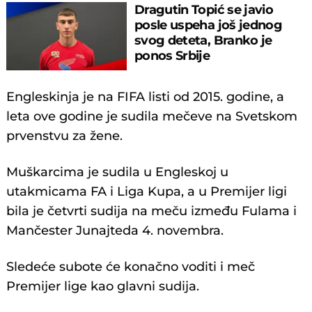
Dragutin Topić se javio
posle uspeha još jednog
svog deteta, Branko je
ponos Srbije
Engleskinja je na FIFA listi od 2015. godine, a
leta ove godine je sudila mečeve na Svetskom
prvenstvu za žene.
Muškarcima je sudila u Engleskoj u
utakmicama FA i Liga Kupa, a u Premijer ligi
bila je četvrti sudija na meču između Fulama i
Mančester Junajteda 4. novembra.
Sledeće subote će konačno voditi i meč
Premijer lige kao glavni sudija.