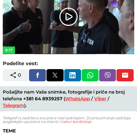
Play
Video
9:17
Podelite vest:
0
Pošaljite nam Vaše snimke, fotografije i priče na broj
telefona
+381 64 8939257
(
WhatsApp
/
Viber
/
Telegram
).
Telegraf.rs zadržava sva prava nad sadržajem. Za preuzimanje sadržaja
pogledajte uputstva na stranici
Uslovi korišćenja
.
TEME