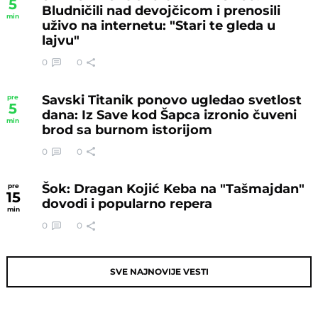
5
Bludničili nad devojčicom i prenosili
min
uživo na internetu: "Stari te gleda u
lajvu"
0
0
Savski Titanik ponovo ugledao svetlost
pre
5
dana: Iz Save kod Šapca izronio čuveni
min
brod sa burnom istorijom
0
0
Šok: Dragan Kojić Keba na "Tašmajdan"
pre
15
dovodi i popularno repera
min
0
0
SVE NAJNOVIJE VESTI