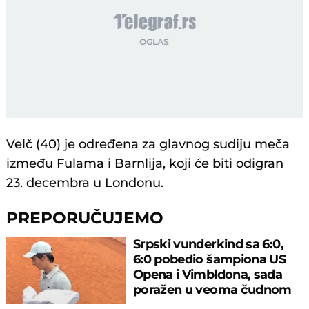
Velč (40) je određena za glavnog sudiju meča
između Fulama i Barnlija, koji će biti odigran
23. decembra u Londonu.
PREPORUČUJEMO
Srpski vunderkind sa 6:0,
6:0 pobedio šampiona US
Opena i Vimbldona, sada
poražen u veoma čudnom
meču