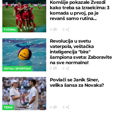
Komšije pokazale Zvezdi
kako treba sa Izraelcima: 3
komada u prvoj, pa je
revanš samo rutina...
0
0
FUDBAL
Revolucija u svetu
vaterpola, veštačka
inteligencija "bira"
šampiona sveta: Zaboravite
na sve normalno!
0
0
OSTALI SPORTOVI
Povlači se Janik Siner,
velika šansa za Novaka?
0
0
TENIS