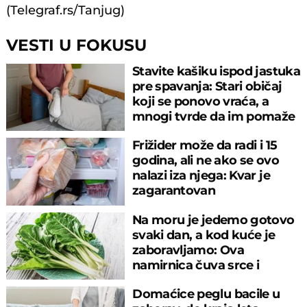
(Telegraf.rs/Tanjug)
VESTI U FOKUSU
Stavite kašiku ispod jastuka
pre spavanja: Stari običaj
koji se ponovo vraća, a
mnogi tvrde da im pomaže
Frižider može da radi i 15
godina, ali ne ako se ovo
nalazi iza njega: Kvar je
zagarantovan
Na moru je jedemo gotovo
svaki dan, a kod kuće je
zaboravljamo: Ova
namirnica čuva srce i
reguliše šećer
Domaćice peglu bacile u