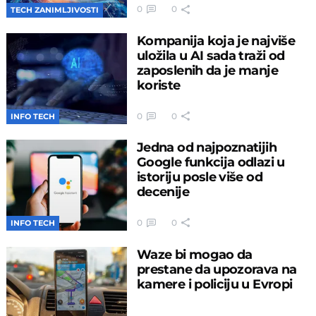
0
0
TECH ZANIMLJIVOSTI
Kompanija koja je najviše
uložila u AI sada traži od
zaposlenih da je manje
koriste
0
0
INFO TECH
Jedna od najpoznatijih
Google funkcija odlazi u
istoriju posle više od
decenije
0
0
INFO TECH
Waze bi mogao da
prestane da upozorava na
kamere i policiju u Evropi