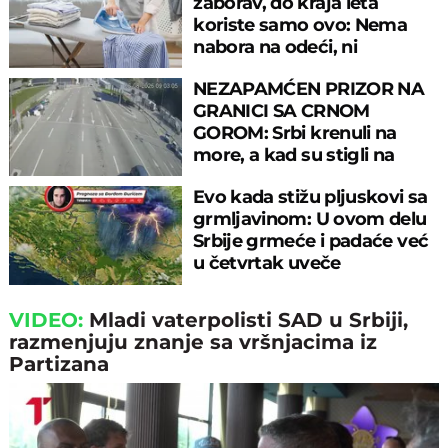
zaborav, do kraja leta
koriste samo ovo: Nema
nabora na odeći, ni
preznojavanja
NEZAPAMĆEN PRIZOR NA
GRANICI SA CRNOM
GOROM: Srbi krenuli na
more, a kad su stigli na
prelaz, ostali u šoku!
Evo kada stižu pljuskovi sa
grmljavinom: U ovom delu
Srbije grmeće i padaće već
u četvrtak uveče
VIDEO:
Mladi vaterpolisti SAD u Srbiji,
razmenjuju znanje sa vršnjacima iz
Partizana