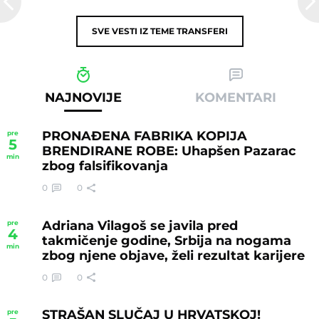
SVE VESTI IZ TEME
TRANSFERI
NAJNOVIJE
KOMENTARI
PRONAĐENA FABRIKA KOPIJA
pre
5
BRENDIRANE ROBE: Uhapšen Pazarac
min
zbog falsifikovanja
0
0
Adriana Vilagoš se javila pred
pre
4
takmičenje godine, Srbija na nogama
min
zbog njene objave, želi rezultat karijere
0
0
STRAŠAN SLUČAJ U HRVATSKOJ!
pre