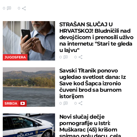
0
0
STRAŠAN SLUČAJ U
HRVATSKOJ! Bludničili nad
devojčicom i prenosili uživo
na internetu: "Stari te gleda
u lajvu"
0
0
JUGOSFERA
Savski Titanik ponovo
ugledao svetlost dana: Iz
Save kod Šapca izronio
čuveni brod sa burnom
istorijom
0
0
SRBIJA
Novi slučaj dečje
pornografije u Istri:
Muškarac (45) krišom
snimao golu decu, cela