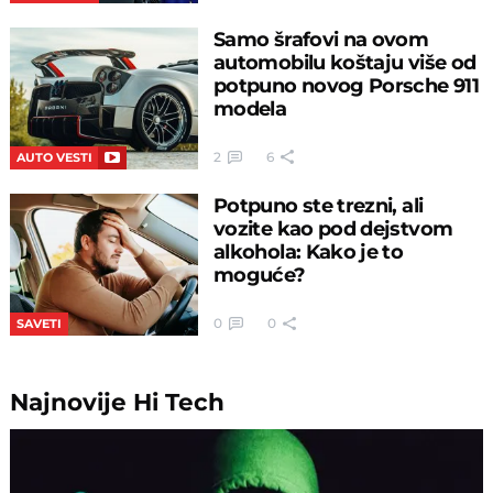
Samo šrafovi na ovom
automobilu koštaju više od
potpuno novog Porsche 911
modela
2
6
AUTO VESTI
Potpuno ste trezni, ali
vozite kao pod dejstvom
alkohola: Kako je to
moguće?
0
0
SAVETI
Najnovije
Hi Tech