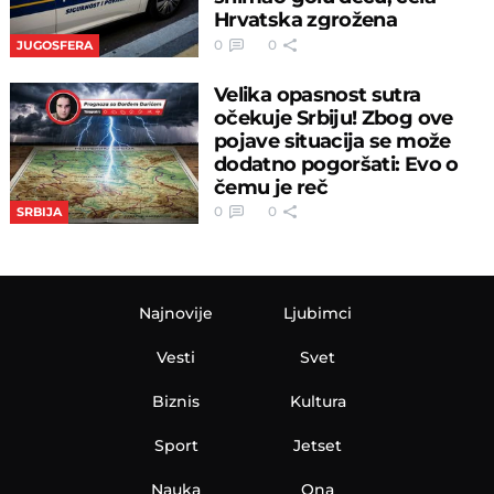
Hrvatska zgrožena
0
0
JUGOSFERA
Velika opasnost sutra
očekuje Srbiju! Zbog ove
pojave situacija se može
dodatno pogoršati: Evo o
čemu je reč
0
0
SRBIJA
Najnovije
Ljubimci
Vesti
Svet
Biznis
Kultura
Sport
Jetset
Nauka
Ona