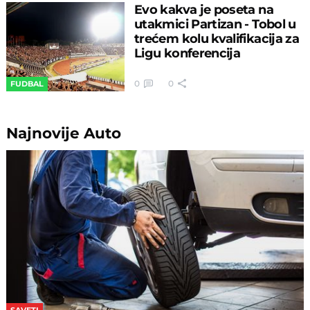
Evo kakva je poseta na
utakmici Partizan - Tobol u
trećem kolu kvalifikacija za
Ligu konferencija
0
0
FUDBAL
Najnovije
Auto
SAVETI