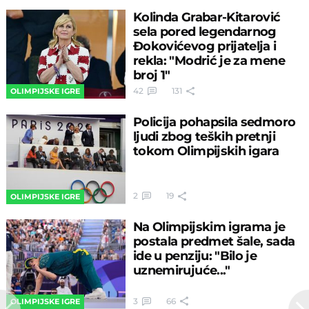
Kolinda Grabar-Kitarović
sela pored legendarnog
Đokovićevog prijatelja i
rekla: "Modrić je za mene
broj 1"
42
131
OLIMPIJSKE IGRE
Policija pohapsila sedmoro
ljudi zbog teških pretnji
tokom Olimpijskih igara
2
19
OLIMPIJSKE IGRE
Na Olimpijskim igrama je
postala predmet šale, sada
ide u penziju: "Bilo je
uznemirujuće..."
3
66
OLIMPIJSKE IGRE