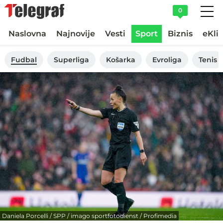
0
Naslovna
Najnovije
Vesti
Sport
Biznis
eKli
Fudbal
Superliga
Košarka
Evroliga
Tenis
Daniela Porcelli / SPP / imago sportfotodienst / Profimedia