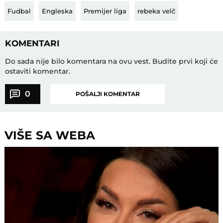
Fudbal
Engleska
Premijer liga
rebeka velč
KOMENTARI
Do sada nije bilo komentara na ovu vest.
Budite prvi koji će
ostaviti komentar.
0
POŠALJI KOMENTAR
VIŠE SA WEBA