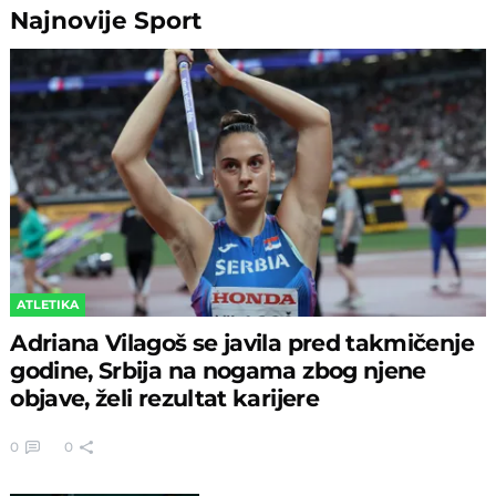
Najnovije
Sport
ATLETIKA
Adriana Vilagoš se javila pred takmičenje
godine, Srbija na nogama zbog njene
objave, želi rezultat karijere
0
0