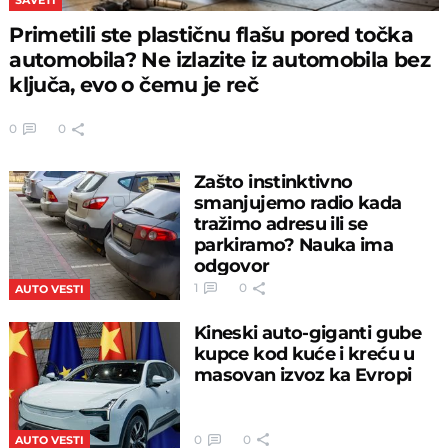
Primetili ste plastičnu flašu pored točka
automobila? Ne izlazite iz automobila bez
ključa, evo o čemu je reč
0
0
Zašto instinktivno
smanjujemo radio kada
tražimo adresu ili se
parkiramo? Nauka ima
odgovor
1
0
AUTO VESTI
Kineski auto-giganti gube
kupce kod kuće i kreću u
masovan izvoz ka Evropi
0
0
AUTO VESTI