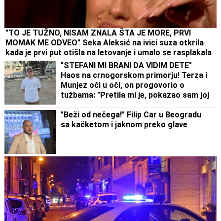
"TO JE TUŽNO, NISAM ZNALA ŠTA JE MORE, PRVI
MOMAK ME ODVEO" Seka Aleksić na ivici suza otkrila
kada je prvi put otišla na letovanje i umalo se rasplakala
"STEFANI MI BRANI DA VIDIM DETE"
Haos na crnogorskom primorju! Terza i
Munjez oči u oči, on progovorio o
tužbama: "Pretila mi je, pokazao sam joj
dokaze" (VIDEO)
"Beži od nečega!" Filip Car u Beogradu
sa kačketom i jaknom preko glave