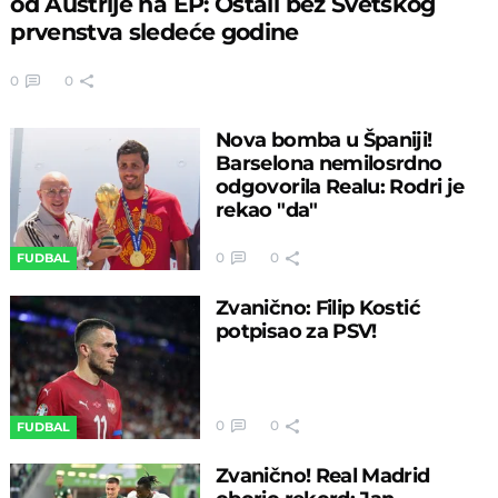
od Austrije na EP: Ostali bez Svetskog
prvenstva sledeće godine
0
0
Nova bomba u Španiji!
Barselona nemilosrdno
odgovorila Realu: Rodri je
rekao "da"
0
0
FUDBAL
Zvanično: Filip Kostić
potpisao za PSV!
0
0
FUDBAL
Zvanično! Real Madrid