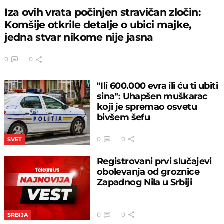
Iza ovih vrata počinjen stravičan zločin:
Komšije otkrile detalje o ubici majke,
jedna stvar nikome nije jasna
0
0
"Ili 600.000 evra ili ću ti ubiti
sina": Uhapšen muškarac
koji je spremao osvetu
bivšem šefu
0
0
SVET
Registrovani prvi slučajevi
obolevanja od groznice
Zapadnog Nila u Srbiji
0
0
SRBIJA