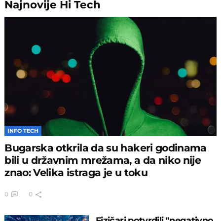
Najnovije
Hi Tech
INFO TECH
Bugarska otkrila da su hakeri godinama
bili u državnim mrežama, a da niko nije
znao: Velika istraga je u toku
0
0
Fizičari potvrdili "negativno