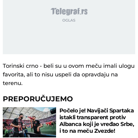
Torinski crno - beli su u ovom meču imali ulogu
favorita, ali to nisu uspeli da opravdaju na
terenu.
PREPORUČUJEMO
Počelo je! Navijači Spartaka
istakli transparent protiv
Albanca koji je vređao Srbe,
i to na meču Zvezde!