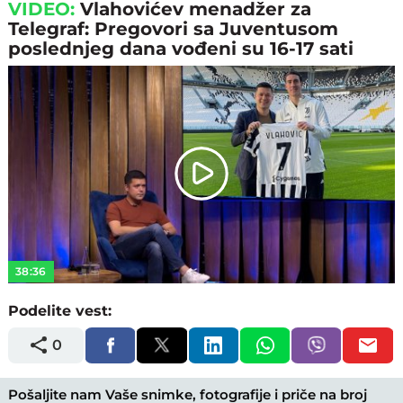
VIDEO:
Vlahovićev menadžer za
Telegraf: Pregovori sa Juventusom
poslednjeg dana vođeni su 16-17 sati
Play
Video
38:36
Podelite vest:
0
Pošaljite nam Vaše snimke, fotografije i priče na broj