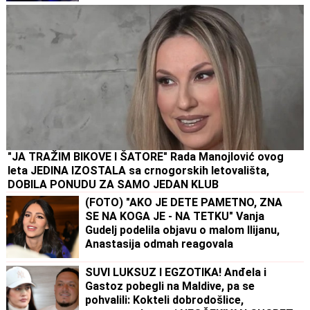
"JA TRAŽIM BIKOVE I ŠATORE" Rada Manojlović ovog
leta JEDINA IZOSTALA sa crnogorskih letovališta,
DOBILA PONUDU ZA SAMO JEDAN KLUB
(FOTO) "AKO JE DETE PAMETNO, ZNA
SE NA KOGA JE - NA TETKU" Vanja
Gudelj podelila objavu o malom Ilijanu,
Anastasija odmah reagovala
SUVI LUKSUZ I EGZOTIKA! Anđela i
Gastoz pobegli na Maldive, pa se
pohvalili: Kokteli dobrodošlice,