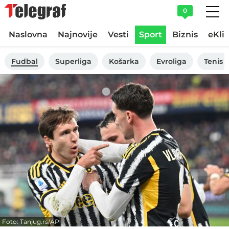
0
Naslovna
Najnovije
Vesti
Sport
Biznis
eKli
Fudbal
Superliga
Košarka
Evroliga
Tenis
Foto: Tanjug.rs/AP