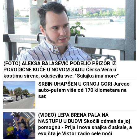
(FOTO) ALEKSA BALAŠEVIĆ PODELIO PRIZOR IZ
PORODIČNE KUĆE U NOVOM SADU Ćerka Vera u
kostimu sirene, oduševila sve: "Salajka ima more"
SRBIN UHAPŠEN U CRNOJ GORI Jurcao
auto-putem više od 170 kilometara na
sat
(VIDEO) LEPA BRENA PALA NA
NASTUPU U BUDVI Skočili odmah da joj
pomognu - Prija i nova snajka đuskale, a
evo šta je Viktor radio cele noći