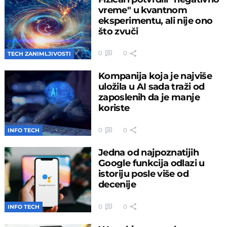
vreme" u kvantnom
eksperimentu, ali nije ono
što zvuči
0
0
TECH ZANIMLJIVOSTI
Kompanija koja je najviše
uložila u AI sada traži od
zaposlenih da je manje
koriste
0
0
INFO TECH
Jedna od najpoznatijih
Google funkcija odlazi u
istoriju posle više od
decenije
0
0
INFO TECH