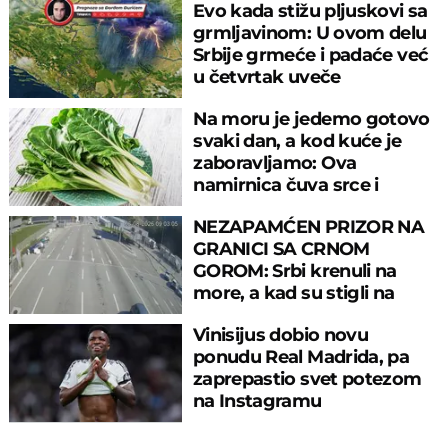
Evo kada stižu pljuskovi sa
grmljavinom: U ovom delu
Srbije grmeće i padaće već
u četvrtak uveče
Na moru je jedemo gotovo
svaki dan, a kod kuće je
zaboravljamo: Ova
namirnica čuva srce i
reguliše šećer
NEZAPAMĆEN PRIZOR NA
GRANICI SA CRNOM
GOROM: Srbi krenuli na
more, a kad su stigli na
prelaz, ostali u šoku!
Vinisijus dobio novu
ponudu Real Madrida, pa
zaprepastio svet potezom
na Instagramu