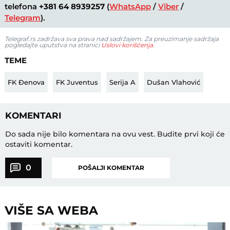
telefona
+381 64 8939257
(
WhatsApp
/
Viber
/
Telegram
).
Telegraf.rs zadržava sva prava nad sadržajem. Za preuzimanje sadržaja
pogledajte uputstva na stranici
Uslovi korišćenja
.
TEME
FK Đenova
FK Juventus
Serija A
Dušan Vlahović
KOMENTARI
Do sada nije bilo komentara na ovu vest.
Budite prvi koji će
ostaviti komentar.
0
POŠALJI KOMENTAR
VIŠE SA WEBA