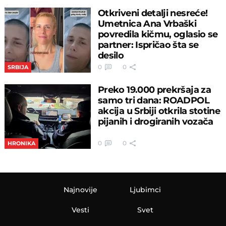
Otkriveni detalji nesreće!
Umetnica Ana Vrbaški
povredila kičmu, oglasio se
partner: Ispričao šta se
desilo
0
0
SRBIJA
Preko 19.000 prekršaja za
samo tri dana: ROADPOL
akcija u Srbiji otkrila stotine
pijanih i drogiranih vozača
0
0
HRONIKA
Najnovije
Ljubimci
Vesti
Svet