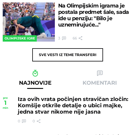
Na Olimpijskim igrama je
postala predmet šale, sada
ide u penziju: "Bilo je
uznemirujuće..."
3
66
OLIMPIJSKE IGRE
SVE VESTI IZ TEME
TRANSFERI
NAJNOVIJE
KOMENTARI
Iza ovih vrata počinjen stravičan zločin:
pre
1
Komšije otkrile detalje o ubici majke,
min
jedna stvar nikome nije jasna
0
0