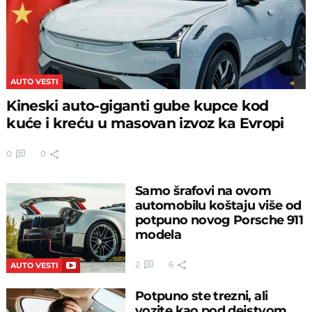
AUTO VESTI
Kineski auto-giganti gube kupce kod
kuće i kreću u masovan izvoz ka Evropi
0
0
Samo šrafovi na ovom
automobilu koštaju više od
potpuno novog Porsche 911
modela
2
6
AUTO VESTI
Potpuno ste trezni, ali
vozite kao pod dejstvom