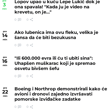
Lopov upao u kuću Lepe Lukić dok je
pre
3
ona spavala! "Kada ju je video na
min
krevetu, on je..."
0
0
Ako lubenica ima ovu fleku, velika je
pre
14
šansa da će biti bezukusna
min
0
0
"Ili 600.000 evra ili ću ti ubiti sina":
pre
16
Uhapšen muškarac koji je spremao
min
osvetu bivšem šefu
0
0
Boeing i Northrop demonstrirali kako će
pre
22
avioni i dronovi zajedno izvršavati
min
pomorske izviđačke zadatke
0
0