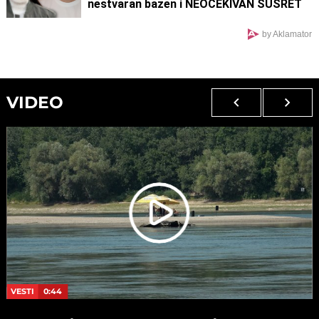
nestvaran bazen i NEOČEKIVAN SUSRET
na ulici (FOTO)
by Aklamator
VIDEO
VESTI
0:44