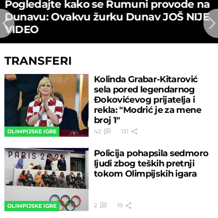
Pogledajte kako se Rumuni provode na
Dunavu: Ovakvu žurku Dunav JOŠ NIJE
VIDEO
TRANSFERI
Kolinda Grabar-Kitarović
sela pored legendarnog
Đokovićevog prijatelja i
rekla: "Modrić je za mene
broj 1"
42
131
OLIMPIJSKE IGRE
Policija pohapsila sedmoro
ljudi zbog teških pretnji
tokom Olimpijskih igara
2
19
OLIMPIJSKE IGRE