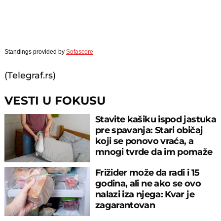
Standings provided by
Sofascore
(Telegraf.rs)
VESTI U FOKUSU
Stavite kašiku ispod jastuka
pre spavanja: Stari običaj
koji se ponovo vraća, a
mnogi tvrde da im pomaže
Frižider može da radi i 15
godina, ali ne ako se ovo
nalazi iza njega: Kvar je
zagarantovan