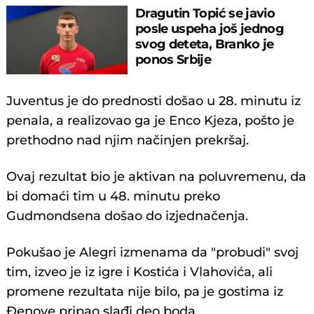
Dragutin Topić se javio
posle uspeha još jednog
svog deteta, Branko je
ponos Srbije
Juventus je do prednosti došao u 28. minutu iz
penala, a realizovao ga je Enco Kjeza, pošto je
prethodno nad njim načinjen prekršaj.
Ovaj rezultat bio je aktivan na poluvremenu, da
bi domaći tim u 48. minutu preko
Gudmondsena došao do izjednačenja.
Pokušao je Alegri izmenama da "probudi" svoj
tim, izveo je iz igre i Kostića i Vlahovića, ali
promene rezultata nije bilo, pa je gostima iz
Đenove pripao slađi deo boda.