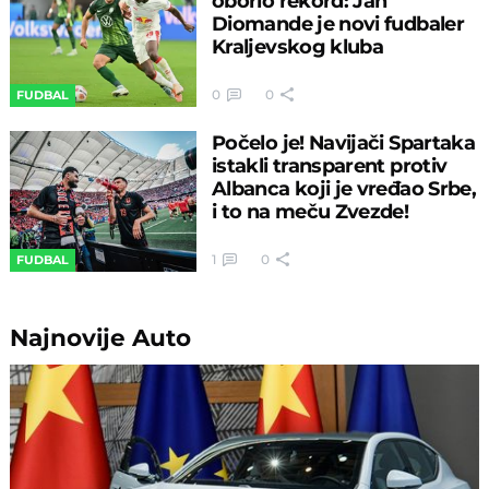
oborio rekord: Jan
Diomande je novi fudbaler
Kraljevskog kluba
0
0
FUDBAL
Počelo je! Navijači Spartaka
istakli transparent protiv
Albanca koji je vređao Srbe,
i to na meču Zvezde!
1
0
FUDBAL
Najnovije
Auto