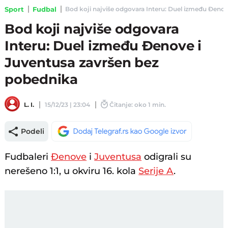
Sport
Fudbal
Bod koji najviše odgovara Interu: Duel između Đenove
Bod koji najviše odgovara
Interu: Duel između Đenove i
Juventusa završen bez
pobednika
L. I.
15/12/23 | 23:04
Čitanje: oko 1 min.
Podeli
Fudbaleri
Đenove
i
Juventusa
odigrali su
nerešeno 1:1, u okviru 16. kola
Serije A
.