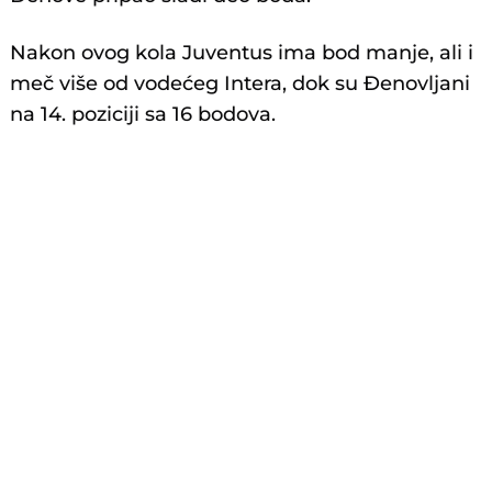
Nakon ovog kola Juventus ima bod manje, ali i
meč više od vodećeg Intera, dok su Đenovljani
na 14. poziciji sa 16 bodova.