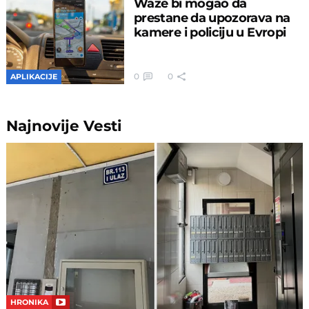
Waze bi mogao da
prestane da upozorava na
kamere i policiju u Evropi
0
0
APLIKACIJE
Najnovije
Vesti
HRONIKA