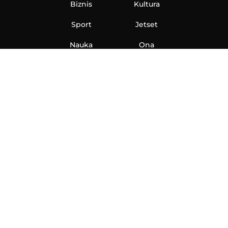
Biznis
Kultura
Sport
Jetset
Nauka
Ona
Aero
Zanimljivosti
eKlinika
Hi-Tech
Auto
Plantbased
Ubrzanje
Telegraf TV
O nama
Marketing
Impressum
Uslovi korišćenja