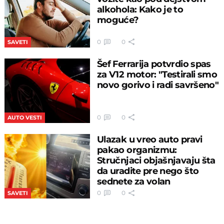
alkohola: Kako je to
moguće?
0
0
SAVETI
Šef Ferrarija potvrdio spas
za V12 motor: "Testirali smo
novo gorivo i radi savršeno"
0
0
AUTO VESTI
Ulazak u vreo auto pravi
pakao organizmu:
Stručnjaci objašnjavaju šta
da uradite pre nego što
sednete za volan
0
0
SAVETI