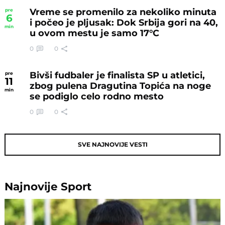
Vreme se promenilo za nekoliko minuta
pre
6
i počeo je pljusak: Dok Srbija gori na 40,
min
u ovom mestu je samo 17°C
0
0
Bivši fudbaler je finalista SP u atletici,
pre
11
zbog pulena Dragutina Topića na noge
min
se podiglo celo rodno mesto
0
0
SVE NAJNOVIJE VESTI
Najnovije
Sport