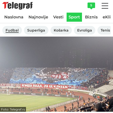
5
Naslovna
Najnovije
Vesti
Sport
Biznis
eKli
Fudbal
Superliga
Košarka
Evroliga
Tenis
Foto: Telegraf.rs