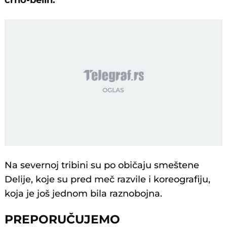
crno-belih.
Na severnoj tribini su po običaju smeštene
Delije, koje su pred meč razvile i koreografiju,
koja je još jednom bila raznobojna.
PREPORUČUJEMO