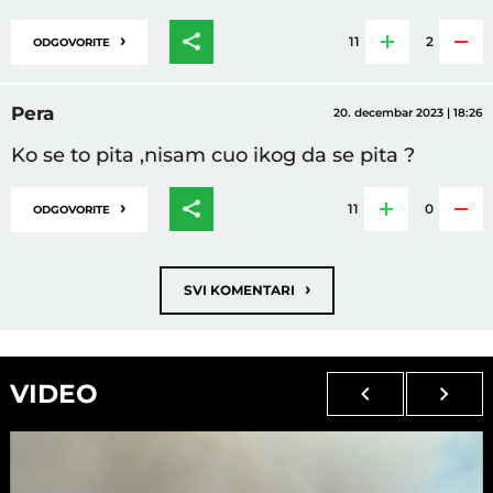
›
11
2
ODGOVORITE
Pera
20. decembar 2023 | 18:26
Ko se to pita ,nisam cuo ikog da se pita ?
›
11
0
ODGOVORITE
›
SVI KOMENTARI
VIDEO