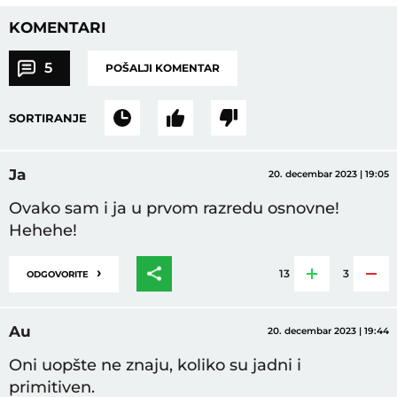
KOMENTARI
5
POŠALJI KOMENTAR
SORTIRANJE
Ja
20. decembar 2023 | 19:05
Ovako sam i ja u prvom razredu osnovne!
Hehehe!
›
13
3
ODGOVORITE
Au
20. decembar 2023 | 19:44
Oni uopšte ne znaju, koliko su jadni i
primitiven.