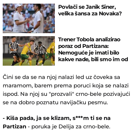
Povlači se Janik Siner,
velika šansa za Novaka?
Trener Tobola analizirao
poraz od Partizana:
Nemoguće je imati bilo
kakve nade, bili smo im od
pomoći..."
Čini se da se na njoj nalazi led uz čoveka sa
maramom, barem prema poruci koja se nalazi
ispod. Na njoj su "prozvali" crno-bele pozivajući
se na dobro poznatu navijačku pesmu.
- Kiša pada, ja se klizam, s***m ti se na
Partizan
- poruka je Delija za crno-bele.