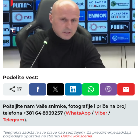
Loaded
:
Unmute
27.33%
Podelite vest:
17
Pošaljite nam Vaše snimke, fotografije i priče na broj
telefona
+381 64 8939257
(
WhatsApp
/
Viber
/
Telegram
).
Telegraf.rs zadržava sva prava nad sadržajem. Za preuzimanje sadržaja
pogledajte uputstva na stranici
Uslovi korišćenja
.