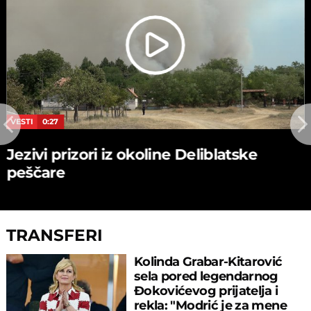
VESTI
0:27
Jezivi prizori iz okoline Deliblatske
peščare
TRANSFERI
Kolinda Grabar-Kitarović
sela pored legendarnog
Đokovićevog prijatelja i
rekla: "Modrić je za mene