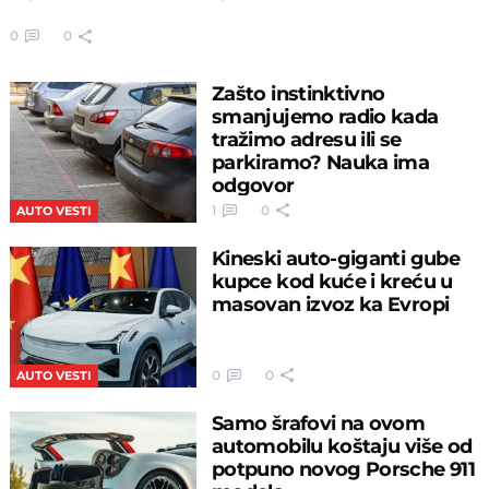
0
0
Zašto instinktivno
smanjujemo radio kada
tražimo adresu ili se
parkiramo? Nauka ima
odgovor
1
0
AUTO VESTI
Kineski auto-giganti gube
kupce kod kuće i kreću u
masovan izvoz ka Evropi
0
0
AUTO VESTI
Samo šrafovi na ovom
automobilu koštaju više od
potpuno novog Porsche 911