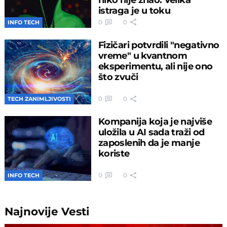
istraga je u toku
0
0
INFO TECH
Fizičari potvrdili "negativno
vreme" u kvantnom
eksperimentu, ali nije ono
što zvuči
0
0
TECH ZANIMLJIVOSTI
Kompanija koja je najviše
uložila u AI sada traži od
zaposlenih da je manje
koriste
0
0
INFO TECH
Najnovije
Vesti