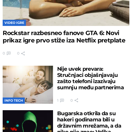
VIDEO IGRE
Rockstar razbesneo fanove GTA 6: Novi
prikaz igre prvo stiže iza Netflix pretplate
0
0
Nije uvek prevara:
Stručnjaci objašnjavaju
zašto telefoni izazivaju
sumnju među partnerima
1
0
INFO TECH
Bugarska otkrila da su
hakeri godinama bili u
državnim mrežama, a da
niko nije znao: Velika