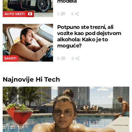
modela
2
6
AUTO VESTI
Potpuno ste trezni, ali
vozite kao pod dejstvom
alkohola: Kako je to
moguće?
0
0
SAVETI
Najnovije
Hi Tech