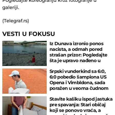
Pogledajte koreografiju kroz fotografije u
galeriji.
(Telegraf.rs)
VESTI U FOKUSU
Iz Dunava izronio ponos
nacista, a odmah pored
strašan prizor: Pogledajte
šta je upravo nađeno u
rečnom blatu
Srpski vunderkind sa 6:0,
6:0 pobedio šampiona US
Opena i Vimbldona, sada
poražen u veoma čudnom
meču
Stavite kašiku ispod jastuka
pre spavanja: Stari običaj
koji se ponovo vraća, a