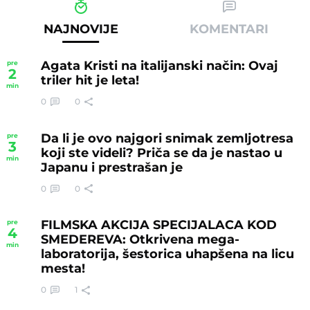
NAJNOVIJE
KOMENTARI
Agata Kristi na italijanski način: Ovaj
pre
2
triler hit je leta!
min
0
0
Da li je ovo najgori snimak zemljotresa
pre
3
koji ste videli? Priča se da je nastao u
min
Japanu i prestrašan je
0
0
FILMSKA AKCIJA SPECIJALACA KOD
pre
4
SMEDEREVA: Otkrivena mega-
min
laboratorija, šestorica uhapšena na licu
mesta!
0
1