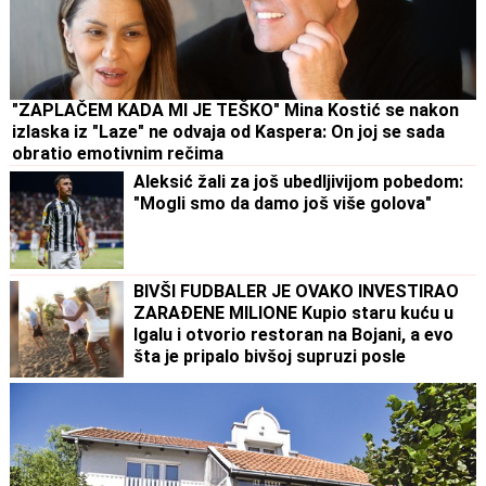
"ZAPLAČEM KADA MI JE TEŠKO" Mina Kostić se nakon
izlaska iz "Laze" ne odvaja od Kaspera: On joj se sada
obratio emotivnim rečima
Aleksić žali za još ubedljivijom pobedom:
"Mogli smo da damo još više golova"
BIVŠI FUDBALER JE OVAKO INVESTIRAO
ZARAĐENE MILIONE Kupio staru kuću u
Igalu i otvorio restoran na Bojani, a evo
šta je pripalo bivšoj supruzi posle
razvoda