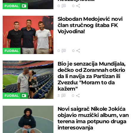
0
0
FUDBAL
Slobodan Medojević novi
član stručnog štaba FK
Vojvodina!
0
0
FUDBAL
Bio je senzacija Mundijala,
dečko od Zorannah otkrio
da li navija za Partizan ili
Zvezdu: "Moram to da
kažem"
3
0
FUDBAL
Novi saigrač Nikole Jokića
objavio muzički album, van
terena ima potpuno druga
interesovanja