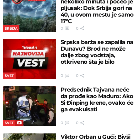
nekoliko minuta i počeo je
pljusak: Dok Srbija gori na
40, u ovom mestu je samo
17°C
0
0
SRBIJA
Srpska barža se zapalila na
Dunavu? Brod ne može
dalje zbog vodstaja,
otkriveno šta je bilo
0
0
SVET
Predsednik Tajvana neće
da prođe kao Maduro: Ako
Si Đinping krene, ovako će
ga evakuisati
0
0
SVET
Viktor Orban u Guči: Bivši