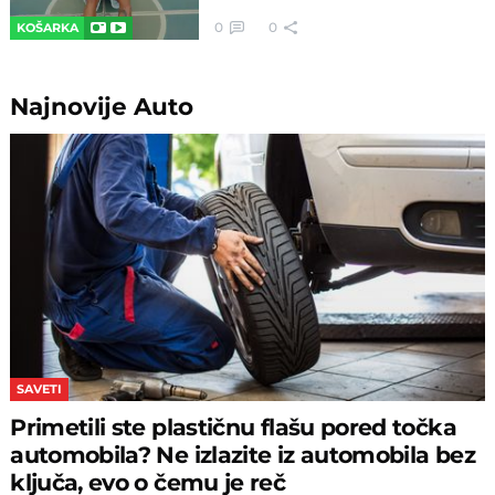
0
0
KOŠARKA
Najnovije
Auto
SAVETI
Primetili ste plastičnu flašu pored točka
automobila? Ne izlazite iz automobila bez
ključa, evo o čemu je reč