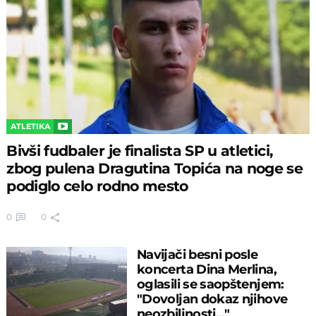
ATLETIKA
Bivši fudbaler je finalista SP u atletici,
zbog pulena Dragutina Topića na noge se
podiglo celo rodno mesto
0
0
Navijači besni posle
koncerta Dina Merlina,
oglasili se saopštenjem:
"Dovoljan dokaz njihove
neozbiljnosti..."