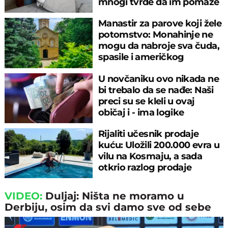
mnogi tvrde da im pomaže
Manastir za parove koji žele
potomstvo: Monahinje ne
mogu da nabroje sva čuda,
spasile i američkog
ambasadora
U novčaniku ovo nikada ne
bi trebalo da se nađe: Naši
preci su se kleli u ovaj
običaj i - ima logike
Rijaliti učesnik prodaje
kuću: Uložili 200.000 evra u
vilu na Kosmaju, a sada
otkrio razlog prodaje
VIDEO:
Duljaj: Ništa ne moramo u
Derbiju, osim da svi damo sve od sebe