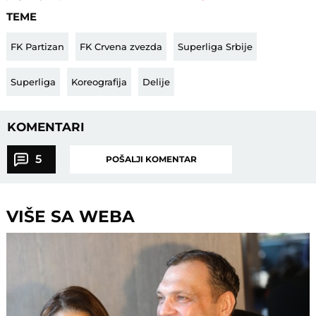
TEME
FK Partizan
FK Crvena zvezda
Superliga Srbije
Superliga
Koreografija
Delije
KOMENTARI
5
POŠALJI KOMENTAR
VIŠE SA WEBA