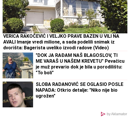
VERICA RAKOČEVIĆ I VELJKO PRAVE BAZEN U VILI NA
AVALI Imanje vredi milione, a sada podelili snimak iz
dvorišta: Bagerista uveliko izvodi radove (Video)
"DOK JA RAĐAM NAŠ BLAGOSLOV, TI
ME VARAŠ U NAŠEM KREVETU" Pevačicu
je muž prevario dok je bila u porodilištu:
"To boli"
SLOBA RADANOVIĆ SE OGLASIO POSLE
NAPADA: Otkrio detalje: "Niko nije bio
ugrožen"
by Aklamator