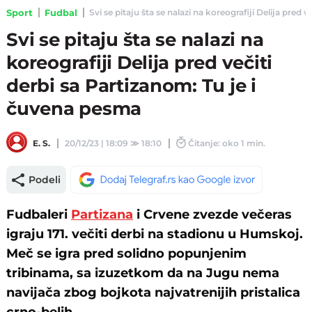
Sport
Fudbal
Svi se pitaju šta se nalazi na koreografiji Delija pred 
Svi se pitaju šta se nalazi na
koreografiji Delija pred večiti
derbi sa Partizanom: Tu je i
čuvena pesma
E. S.
20/12/23 | 18:09
≫
18:10
Čitanje: oko 1 min.
Podeli
Fudbaleri
Partizana
i Crvene zvezde večeras
igraju 171. večiti derbi na stadionu u Humskoj.
Meč se igra pred solidno popunjenim
tribinama, sa izuzetkom da na Jugu nema
navijača zbog bojkota najvatrenijih pristalica