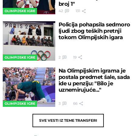
broj 1"
42
131
OLIMPIJSKE IGRE
Policija pohapsila sedmoro
ljudi zbog teških pretnji
tokom Olimpijskih igara
2
19
OLIMPIJSKE IGRE
Na Olimpijskim igrama je
postala predmet šale, sada
ide u penziju: "Bilo je
uznemirujuće..."
3
66
OLIMPIJSKE IGRE
SVE VESTI IZ TEME
TRANSFERI