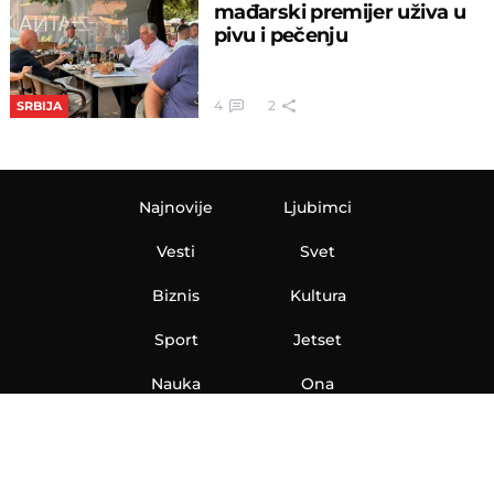
mađarski premijer uživa u
pivu i pečenju
4
2
SRBIJA
Najnovije
Ljubimci
Vesti
Svet
Biznis
Kultura
Sport
Jetset
Nauka
Ona
Aero
Zanimljivosti
eKlinika
Hi-Tech