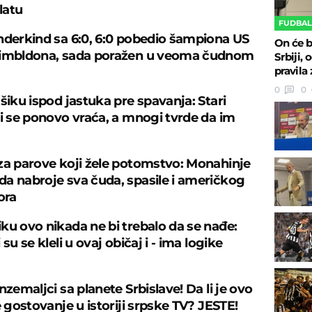
latu
FUDBA
nderkind sa 6:0, 6:0 pobedio šampiona US
On će b
Vimbldona, sada poražen u veoma čudnom
Srbiji,
pravila
0
0
šiku ispod jastuka pre spavanja: Stari
ji se ponovo vraća, a mnogi tvrde da im
za parove koji žele potomstvo: Monahinje
a nabroje sva čuda, spasile i američkog
ora
ku ovo nikada ne bi trebalo da se nađe:
 su se kleli u ovaj običaj i - ima logike
nzemaljci sa planete Srbislave! Da li je ovo
e gostovanje u istoriji srpske TV? JESTE!