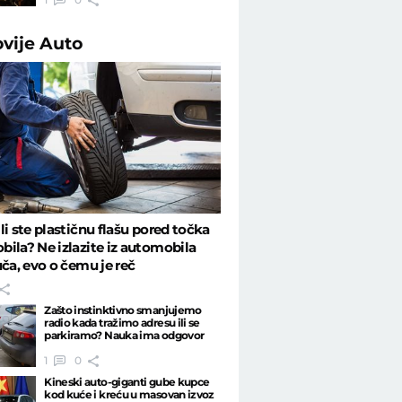
ovije
Auto
li ste plastičnu flašu pored točka
ila? Ne izlazite iz automobila
uča, evo o čemu je reč
Zašto instinktivno smanjujemo
radio kada tražimo adresu ili se
parkiramo? Nauka ima odgovor
1
0
Kineski auto-giganti gube kupce
kod kuće i kreću u masovan izvoz