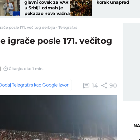
glavni čovek za VAR
korak unapred
u Srbiji, odmah je
pokazao nova važna
pravila za Superligu
rače posle 171. večitog derbija - Telegraf.rs
je igrače posle 171. večitog
Čitanje: oko 1 min.
14
90
NA