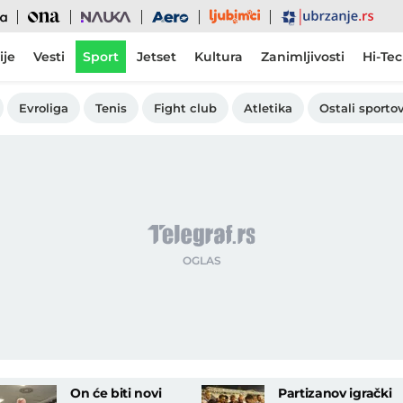
Ljubimci
Ona
Nauka
Aero
Ubrzanje
ije
Vesti
Sport
Jetset
Kultura
Zanimljivosti
Hi-Te
Evroliga
Tenis
Fight club
Atletika
Ostali sportov
On će biti novi
Partizanov igrački