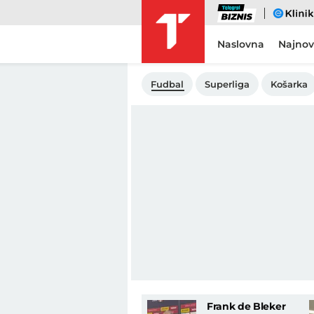
Biznis
eKlinika
Naslovna
Najnov
Fudbal
Superliga
Košarka
Frank de Bleker