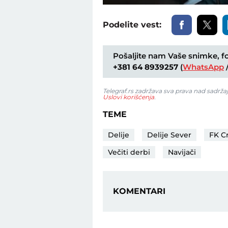
11.48%
Podelite vest:
Pošaljite nam Vaše snimke, fot
+381 64 8939257
(
WhatsApp
Telegraf.rs zadržava sva prava nad sadrža
Uslovi korišćenja
.
TEME
Delije
Delije Sever
FK C
Večiti derbi
Navijači
KOMENTARI