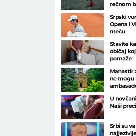
rečnom b
Srpski vu
Opena i 
meču
Stavite ka
običaj ko
pomaže
Manastir 
ne mogu d
ambasad
U novčani
Naši preci
Srbi su va
najjezivij