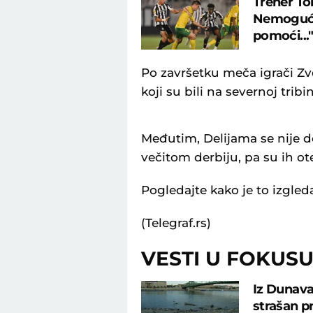
Trener To
Nemoguće 
pomoći...
Po završetku meča igrači Zve
koji su bili na severnoj tribin
Međutim, Delijama se nije do
večitom derbiju, pa su ih ote
Pogledajte kako je to izgled
(Telegraf.rs)
VESTI U FOKUS
Iz Dunava
strašan p