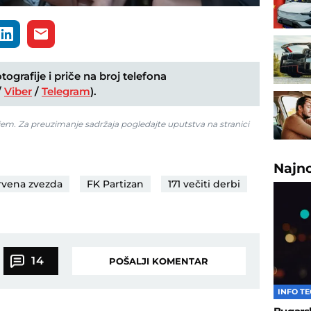
ografije i priče na broj telefona
/
Viber
/
Telegram
).
jem. Za preuzimanje sadržaja pogledajte uputstva na stranici
Najn
rvena zvezda
FK Partizan
171 večiti derbi
14
POŠALJI KOMENTAR
INFO T