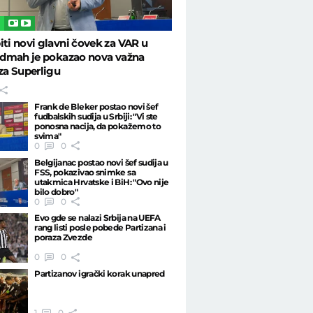
L
iti novi glavni čovek za VAR u
 odmah je pokazao nova važna
 za Superligu
Frank de Bleker postao novi šef
fudbalskih sudija u Srbiji: "Vi ste
ponosna nacija, da pokažemo to
svima"
0
0
Belgijanac postao novi šef sudija u
FSS, pokazivao snimke sa
utakmica Hrvatske i BiH: "Ovo nije
bilo dobro"
0
0
Evo gde se nalazi Srbija na UEFA
rang listi posle pobede Partizana i
poraza Zvezde
0
0
Partizanov igrački korak unapred
1
0