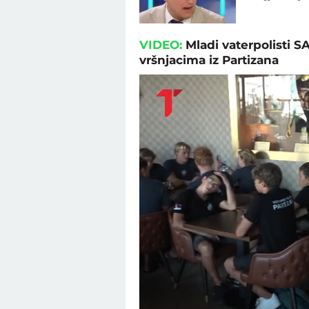
VIDEO:
Mladi vaterpolisti S
vršnjacima iz Partizana
Loaded
:
Unmute