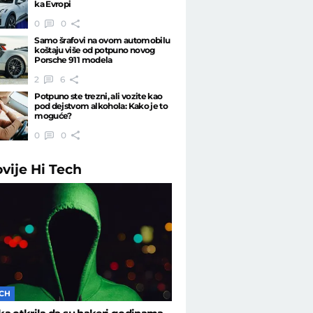
ka Evropi
0
0
Samo šrafovi na ovom automobilu
koštaju više od potpuno novog
Porsche 911 modela
2
6
Potpuno ste trezni, ali vozite kao
pod dejstvom alkohola: Kako je to
moguće?
0
0
ovije
Hi Tech
ECH