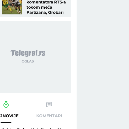
komentatora RTS-a
tokom meča
Partizana, Grobari
masovno
komentarišu ovaj
detalj
JNOVIJE
KOMENTARI