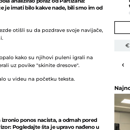
bola analizirao poraz od Partizana:
je imati bilo kakve nade, bili smo im od
"
zde otišli su da pozdrave svoje navijače,
i.
palo kako su njihovi puleni igrali na
30
o
C
rali uz povike "skinite dresove".
Priština
alo u videu na početku teksta.
Najn
U
 izronio ponos nacista, a odmah pored
rizor: Pogledajte šta je upravo nađeno u