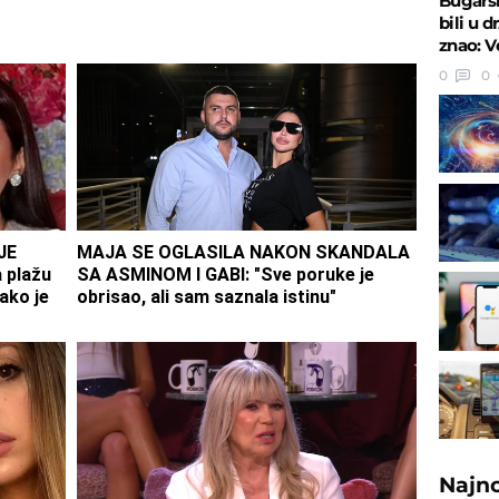
Bugarsk
bili u 
znao: V
0
0
JE
MAJA SE OGLASILA NAKON SKANDALA
 plažu
SA ASMINOM I GABI: "Sve poruke je
ako je
obrisao, ali sam saznala istinu"
Najn