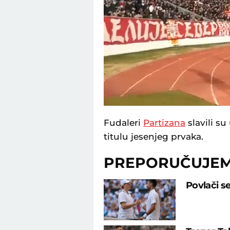
Unmute
Fudaleri
Partizana
slavili su
titulu jesenjeg prvaka.
PREPORUČUJE
Povlači s