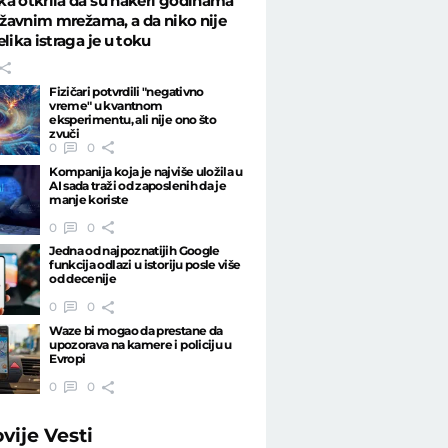
a otkrila da su hakeri godinama
državnim mrežama, a da niko nije
elika istraga je u toku
Fizičari potvrdili "negativno
vreme" u kvantnom
eksperimentu, ali nije ono što
zvuči
0
0
Kompanija koja je najviše uložila u
AI sada traži od zaposlenih da je
manje koriste
0
0
Jedna od najpoznatijih Google
funkcija odlazi u istoriju posle više
od decenije
0
0
Waze bi mogao da prestane da
upozorava na kamere i policiju u
Evropi
0
0
ovije
Vesti