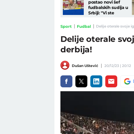
postao novi šef
fudbalskih sudija u
Srbiji: "Vi ste
ponosna nacija, da
pokažemo to svima"
Sport
Fudbal
Delije oterale svoje ig
Delije oterale svo
derbija!
Dušan Uštević
20/12/23 | 20:12