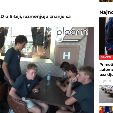
Najn
AD u Srbiji, razmenjuju znanje sa
SAVETI
Primeti
automob
bez klj
0
0