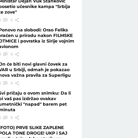
Ministar Dejan Vuk Stanković
posetio učesnike kampa "Srbija
te zove"
0
0
Ponovo na slobodi: Orao Feliks
vraćen u prirodu nakon FILMSKE
OTMICE i povratka iz Sirije vojnim
avionom
0
0
On će biti novi glavni čovek za
VAR u Srbiji, odmah je pokazao
nova važna pravila za Superligu
0
0
Svi pričaju o ovom snimku: Da li
bi vaš pas izdržao ovakav
umetnički "napad" barem pet
minuta
0
0
(FOTO) PRVE SLIKE ZAPLENE
POLA TONE DROGE! UKP i SAJ