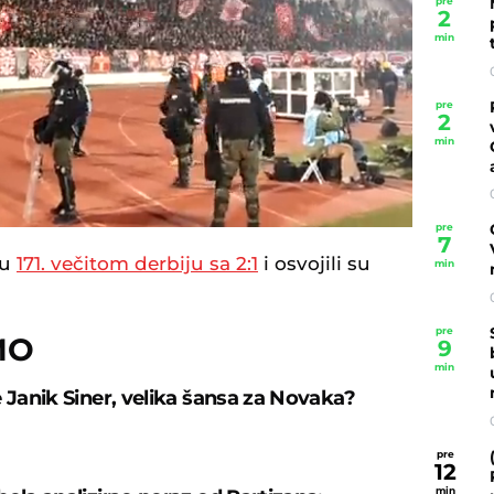
pre
2
min
pre
2
min
Loaded
:
100.00%
pre
7
 u
171. večitom derbiju sa 2:1
i osvojili su
min
pre
MO
9
min
e Janik Siner, velika šansa za Novaka?
pre
12
min