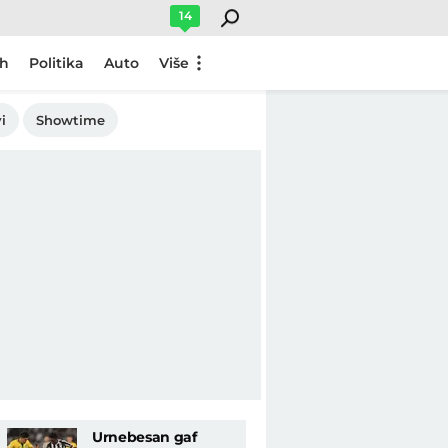
14
ch
Politika
Auto
Više
i
Showtime
Urnebesan gaf