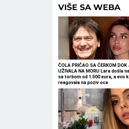
VIŠE SA WEBA
ČOLA PRIČAO SA ĆERKOM DOK 
UŽIVALA NA MORU Lara došla na
sa torbom od 1.500 eura, a evo k
reagovala na poziv oca