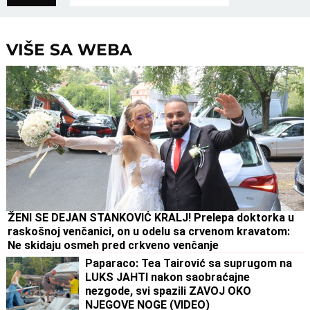
VIŠE SA WEBA
ŽENI SE DEJAN STANKOVIĆ KRALJ! Prelepa doktorka u
raskošnoj venčanici, on u odelu sa crvenom kravatom:
Ne skidaju osmeh pred crkveno venčanje
Paparaco: Tea Tairović sa suprugom na
LUKS JAHTI nakon saobraćajne
nezgode, svi spazili ZAVOJ OKO
NJEGOVE NOGE (VIDEO)