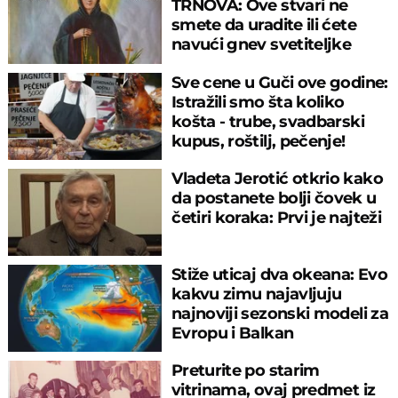
TRNOVA: Ove stvari ne
smete da uradite ili ćete
navući gnev svetiteljke
Sve cene u Guči ove godine:
Istražili smo šta koliko
košta - trube, svadbarski
kupus, roštilj, pečenje!
Vladeta Jerotić otkrio kako
da postanete bolji čovek u
četiri koraka: Prvi je najteži
Stiže uticaj dva okeana: Evo
kakvu zimu najavljuju
najnoviji sezonski modeli za
Evropu i Balkan
Preturite po starim
vitrinama, ovaj predmet iz