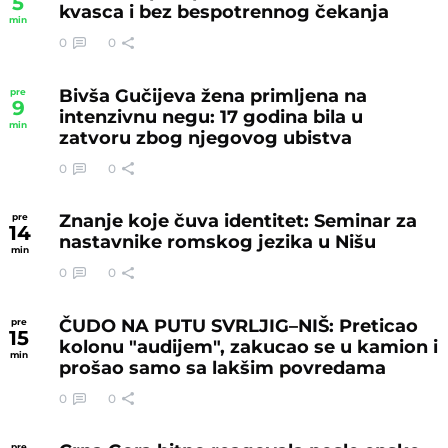
5
kvasca i bez bespotrennog čekanja
min
0
0
Bivša Gučijeva žena primljena na
pre
9
intenzivnu negu: 17 godina bila u
min
zatvoru zbog njegovog ubistva
0
0
Znanje koje čuva identitet: Seminar za
pre
14
nastavnike romskog jezika u Nišu
min
0
0
ČUDO NA PUTU SVRLJIG–NIŠ: Preticao
pre
15
kolonu "audijem", zakucao se u kamion i
min
prošao samo sa lakšim povredama
0
0
pre