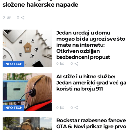
složene hakerske napade
0
0
Jedan uređaj u domu
mogao bi da ugrozi sve što
imate na internetu:
Otkriven ozbiljan
bezbednosni propust
0
0
INFO TECH
AI stiže i u hitne službe:
Jedan američki grad već ga
koristi na broju 911
0
0
INFO TECH
Rockstar razbesneo fanove
GTA 6: Novi prikaz igre prvo