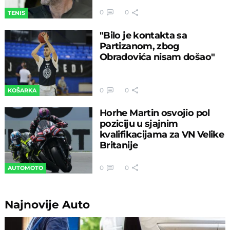
0
0
TENIS
"Bilo je kontakta sa
Partizanom, zbog
Obradovića nisam došao"
0
0
KOŠARKA
Horhe Martin osvojio pol
poziciju u sjajnim
kvalifikacijama za VN Velike
Britanije
0
0
AUTOMOTO
Najnovije
Auto