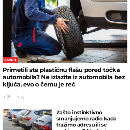
SAVETI
Primetili ste plastičnu flašu pored točka
automobila? Ne izlazite iz automobila bez
ključa, evo o čemu je reč
0
0
Zašto instinktivno
smanjujemo radio kada
tražimo adresu ili se