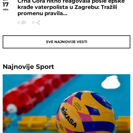
Crna Gora hitno reagovala posle epske
17
krađe vaterpolista u Zagrebu: Tražili
min
promenu pravila...
0
0
SVE NAJNOVIJE VESTI
Najnovije
Sport