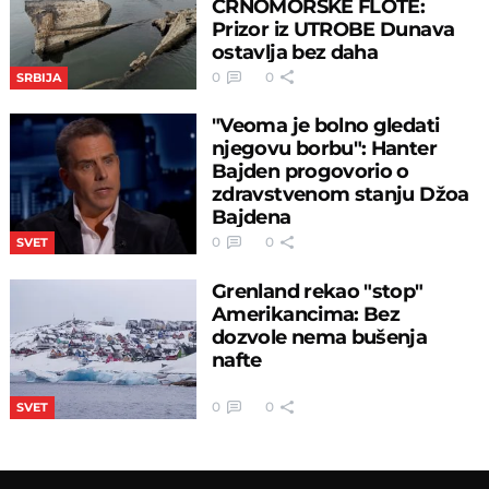
CRNOMORSKE FLOTE:
Prizor iz UTROBE Dunava
ostavlja bez daha
0
0
SRBIJA
"Veoma je bolno gledati
njegovu borbu": Hanter
Bajden progovorio o
zdravstvenom stanju Džoa
Bajdena
0
0
SVET
Grenland rekao "stop"
Amerikancima: Bez
dozvole nema bušenja
nafte
0
0
SVET