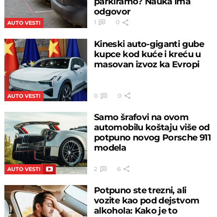
parkiramo? Nauka ima
odgovor
1
0
AUTO VESTI
Kineski auto-giganti gube
kupce kod kuće i kreću u
masovan izvoz ka Evropi
0
0
AUTO VESTI
Samo šrafovi na ovom
automobilu koštaju više od
potpuno novog Porsche 911
modela
2
6
AUTO VESTI
Potpuno ste trezni, ali
vozite kao pod dejstvom
alkohola: Kako je to