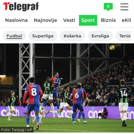
0
Naslovna
Najnovije
Vesti
Sport
Biznis
eKli
Fudbal
Superliga
Košarka
Evroliga
Tenis
Foto: Tanjug / AP