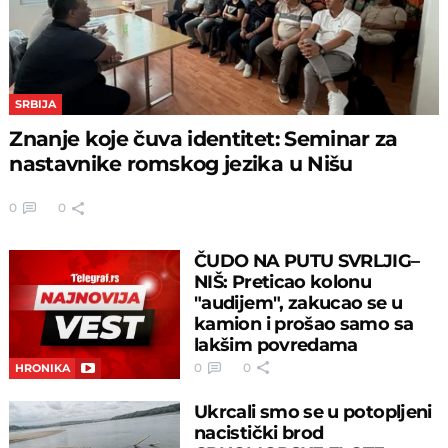
SRBIJA
Znanje koje čuva identitet: Seminar za
nastavnike romskog jezika u Nišu
0
0
ČUDO NA PUTU SVRLJIG–
NIŠ: Preticao kolonu
"audijem", zakucao se u
kamion i prošao samo sa
lakšim povredama
0
0
HRONIKA
Ukrcali smo se u potopljeni
nacistički brod