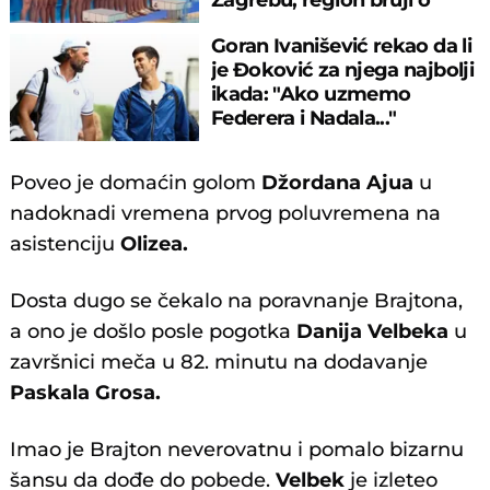
velikom propustu
Goran Ivanišević rekao da li
je Đoković za njega najbolji
ikada: "Ako uzmemo
Federera i Nadala..."
Poveo je domaćin golom
Džordana Ajua
u
nadoknadi vremena prvog poluvremena na
asistenciju
Olizea.
Dosta dugo se čekalo na poravnanje Brajtona,
a ono je došlo posle pogotka
Danija Velbeka
u
završnici meča u 82. minutu na dodavanje
Paskala Grosa.
Imao je Brajton neverovatnu i pomalo bizarnu
šansu da dođe do pobede.
Velbek
je izleteo