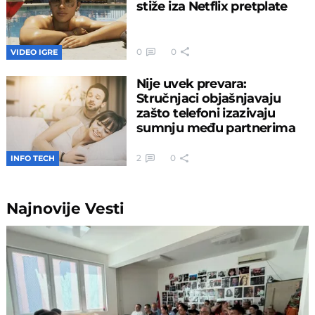
stiže iza Netflix pretplate
0
0
VIDEO IGRE
Nije uvek prevara:
Stručnjaci objašnjavaju
zašto telefoni izazivaju
sumnju među partnerima
2
0
INFO TECH
Najnovije
Vesti