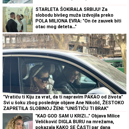
STARLETA ŠOKIRALA SRBIJU! Za
slobodu bivšeg muža izdvojila preko
POLA MILIONA EVRA: "On će zauvek biti
otac mog deteta..."
"Vratiću ti Kiju za vrat, da ti napravim PAKAO od života"
Svi u šoku zbog poslednje objave Ane Nikolić, ŽESTOKO
ZAPRETILA SLOBINOJ ŽENI: "UNIŠTIĆU TI BRAK"
"KAD GOD SAM U KRIZI..." Objava Milice
Veličković DIGLA BURU na mrežama,
pokazala KAKO SE ČASTI par dana