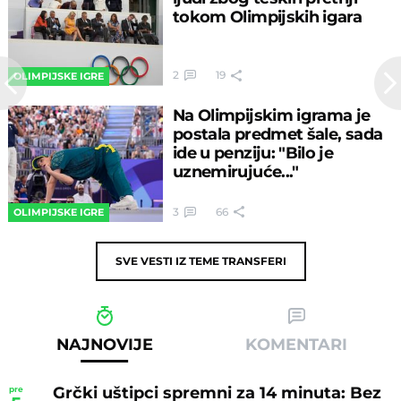
tokom Olimpijskih igara
2
19
OLIMPIJSKE IGRE
Na Olimpijskim igrama je
postala predmet šale, sada
ide u penziju: "Bilo je
uznemirujuće..."
3
66
OLIMPIJSKE IGRE
SVE VESTI IZ TEME
TRANSFERI
NAJNOVIJE
KOMENTARI
Grčki uštipci spremni za 14 minuta: Bez
pre