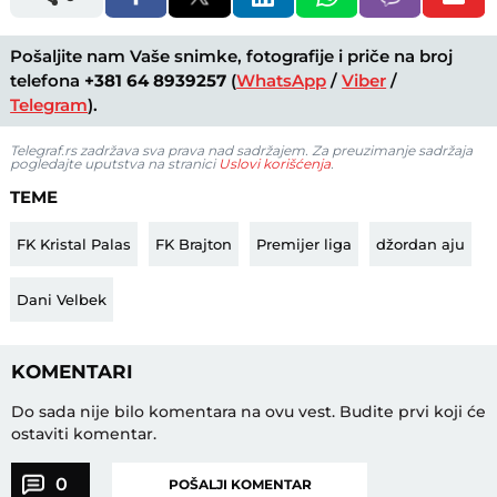
Pošaljite nam Vaše snimke, fotografije i priče na broj
telefona
+381 64 8939257
(
WhatsApp
/
Viber
/
Telegram
).
Telegraf.rs zadržava sva prava nad sadržajem. Za preuzimanje sadržaja
pogledajte uputstva na stranici
Uslovi korišćenja
.
TEME
FK Kristal Palas
FK Brajton
Premijer liga
džordan aju
Dani Velbek
KOMENTARI
Do sada nije bilo komentara na ovu vest.
Budite prvi koji će
ostaviti komentar.
0
POŠALJI KOMENTAR