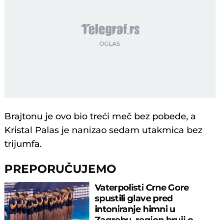
Brajtonu je ovo bio treći meč bez pobede, a
Kristal Palas je nanizao sedam utakmica bez
trijumfa.
PREPORUČUJEMO
Vaterpolisti Crne Gore
spustili glave pred
intoniranje himni u
Zagrebu, region bruji o