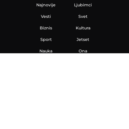
Najnovije
Ljubimci
Vesti
Svet
Biznis
Kultura
Sport
Jetset
Nauka
Ona
Aero
Zanimljivosti
eKlinika
Hi-Tech
Auto
Plantbased
Ubrzanje
Telegraf TV