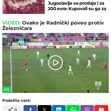
Jugoslavije se prodaje i za
200 evra: Kupovali su ga za
sitniš
VIDEO:
Ovako je Radnički poveo protiv
Železničara
Play
Video
1:11
Podelite vest:
0