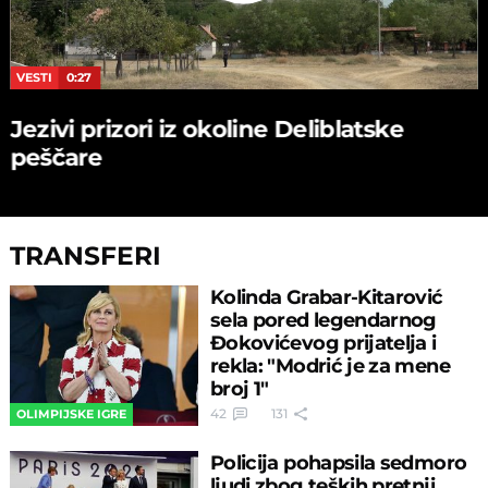
VESTI
0:27
Jezivi prizori iz okoline Deliblatske
peščare
TRANSFERI
Kolinda Grabar-Kitarović
sela pored legendarnog
Đokovićevog prijatelja i
rekla: "Modrić je za mene
broj 1"
42
131
OLIMPIJSKE IGRE
Policija pohapsila sedmoro
ljudi zbog teških pretnji