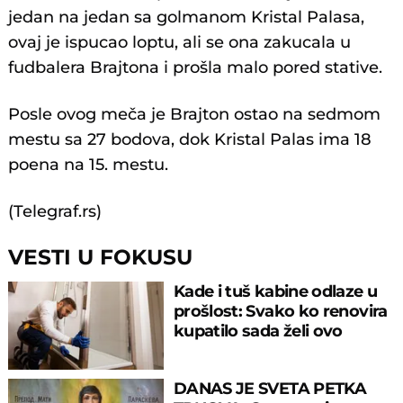
jedan na jedan sa golmanom Kristal Palasa,
ovaj je ispucao loptu, ali se ona zakucala u
fudbalera Brajtona i prošla malo pored stative.
Posle ovog meča je Brajton ostao na sedmom
mestu sa 27 bodova, dok Kristal Palas ima 18
poena na 15. mestu.
(Telegraf.rs)
VESTI U FOKUSU
Kade i tuš kabine odlaze u
prošlost: Svako ko renovira
kupatilo sada želi ovo
DANAS JE SVETA PETKA