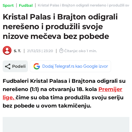
Sport
Fudbal
Kristal Palas i Brajton odigrali nerešeno i produžili s
Kristal Palas i Brajton odigrali
nerešeno i produžili svoje
nizove mečeva bez pobede
S. T.
21/12/23 | 23:20
Čitanje: oko 1 min.
Podeli
Fudbaleri Kristal Palasa i Brajtona odigrali su
nerešeno (1:1) na otvaranju 18. kola
Premijer
lige,
čime su oba tima produžila svoju seriju
bez pobede u ovom takmičenju.