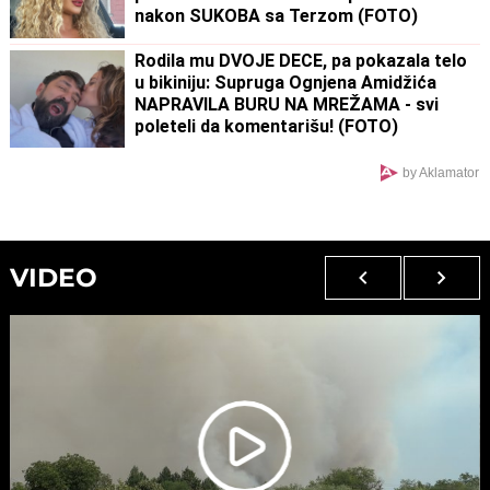
nakon SUKOBA sa Terzom (FOTO)
Rodila mu DVOJE DECE, pa pokazala telo
u bikiniju: Supruga Ognjena Amidžića
NAPRAVILA BURU NA MREŽAMA - svi
poleteli da komentarišu! (FOTO)
by Aklamator
VIDEO