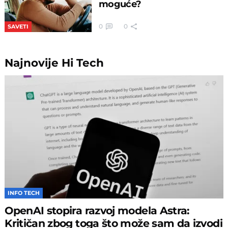
moguće?
0
0
SAVETI
Najnovije
Hi Tech
INFO TECH
OpenAI stopira razvoj modela Astra:
Kritičan zbog toga što može sam da izvodi