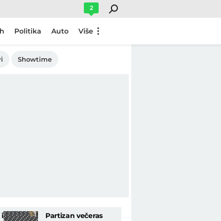
2
ch
Politika
Auto
Više
i
Showtime
i
Partizan večeras