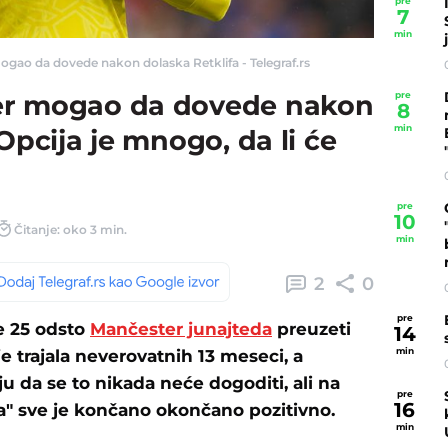
pre
7
min
gao da dovede nakon dolaska Retklifa - Telegraf.rs
pre
er mogao da dovede nakon
8
min
Opcija je mnogo, da li će
pre
10
Čitanje: oko 3 min.
min
2
0
pre
e 25 odsto
Mančester junajteda
preuzeti
14
min
je trajala neverovatnih 13 meseci, a
ju da se to nikada neće dogoditi, ali na
pre
16
la" sve je končano okončano pozitivno.
min