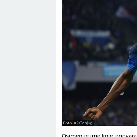
Foto. AP/Tanjug
Osimen je ime koje izgovara