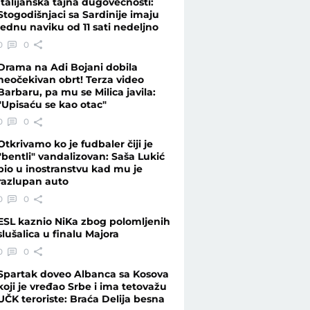
Italijanska tajna dugovečnosti:
Stogodišnjaci sa Sardinije imaju
jednu naviku od 11 sati nedeljno
0
0
Drama na Adi Bojani dobila
neočekivan obrt! Terza video
Barbaru, pa mu se Milica javila:
"Upisaću se kao otac"
0
0
Otkrivamo ko je fudbaler čiji je
"bentli" vandalizovan: Saša Lukić
bio u inostranstvu kad mu je
razlupan auto
0
0
ESL kaznio NiKa zbog polomljenih
slušalica u finalu Majora
0
0
Spartak doveo Albanca sa Kosova
koji je vređao Srbe i ima tetovažu
UČK teroriste: Braća Delija besna