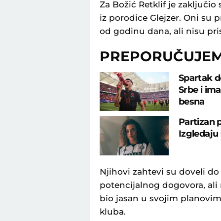
Za Božić Retklif je zaključio
iz porodice Glejzer. Oni su p
od godinu dana, ali nisu pri
PREPORUČUJE
Spartak d
Srbe i ima
besna
Partizan 
Izgledaju 
Njihovi zahtevi su doveli do
potencijalnog dogovora, ali n
bio jasan u svojim planovi
kluba.