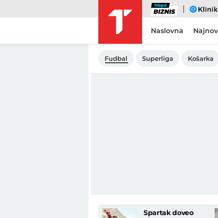
Biznis
eKlinika
Naslovna
Najnov
Fudbal
Superliga
Košarka
Spartak doveo