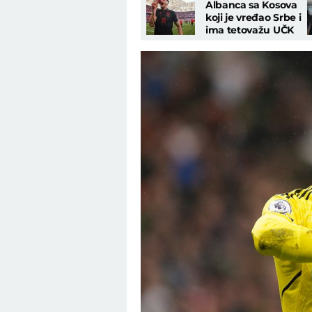
Albanca sa Kosova
koji je vređao Srbe i
ima tetovažu UČK
teroriste: Braća
Delija besna