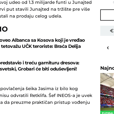
 svoj udeo od 1.3 milijarde funti u Junajted
rvi put stavili Junajted na tržište pre više
stali na prodaju celog udela.
MO
oveo Albanca sa Kosova koji je vređao
32
o
C
 tetovažu UČK teroriste: Braća Delija
Priština
predstavio i treću garnituru dresova:
Najn
svetski, Grobari će biti oduševljeni!
 povlačenja šeika Jasima iz bilo kog
isu odvratili Retklifa. Šef INEOS-a je uvek
ma da preuzme praktičan pristup vođenju
FUDBA