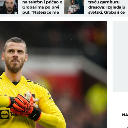
na telefon i pričao o
treću garnituru
Grobarima po prvi
dresova: Izgledaju
put: "Nateraće me
svetski, Grobari će
da dam i više od 100
biti oduševljeni!
odsto..."
NA