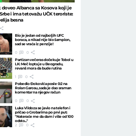
 doveo Albanca sa Kosova koji je
Srbe i ima tetovažu UČK teroriste:
elija besna
Bio je jedan od najboljih UFC
boraca, a nikad nije bio šampion,
sad se vraća iz penzije!
0
0
Partizan večeras dočekuje Tobol u
LK: Meč lopta je u Beogradu,
revanš mora da bude rutina
1
0
Pobedio Đokovića posle 0:2 na
Rolan Garosu, sada je dao sraman
komentar na njegov račun
0
0
Luka Vildoza se javio na telefon i
pričao o Grobarima po prvi put:
"Nateraće me da dam i više od 100
odsto..."
2
0