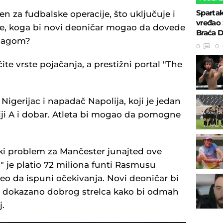
Spartak
en za fudbalske operacije, što uključuje i
vređao 
anje, koga bi novi deoničar mogao da dovede
Braća D
 Hagom?
0
0
ite vrste pojačanja, a prestižni portal "The
Nigerijac i napadač Napolija, koji je jedan
riji A i dobar. Atleta bi mogao da pomogne
iki problem za Mančester junajted ove
" je platio 72 miliona funti Rasmusu
eo da ispuni očekivanja. Novi deoničar bi
 dokazano dobrog strelca kako bi odmah
j.