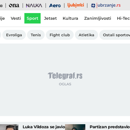
Ljubimci
Ona
Nauka
Aero
Ubrzanje
ije
Vesti
Sport
Jetset
Kultura
Zanimljivosti
Hi-Te
Evroliga
Tenis
Fight club
Atletika
Ostali sportov
Luka Vildoza se javio
Partizan predstavio 