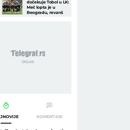
dočekuje Tobol u LK:
Meč lopta je u
Beogradu, revanš
mora da bude
rutina
JNOVIJE
KOMENTARI