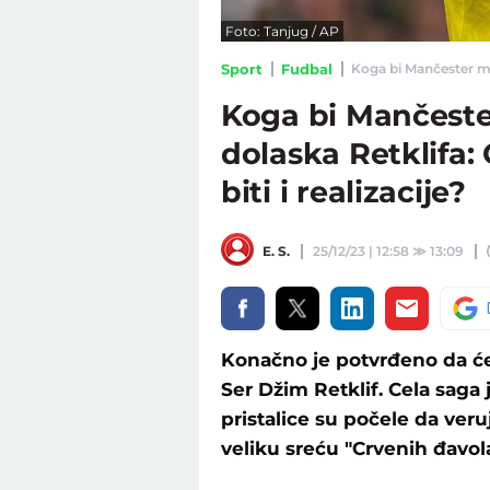
Foto: Tanjug / AP
Sport
Fudbal
Koga bi Mančester mo
Koga bi Mančest
dolaska Retklifa: 
biti i realizacije?
E. S.
25/12/23 | 12:58
≫
13:09
Konačno je potvrđeno da ć
Ser Džim Retklif. Cela saga 
pristalice su počele da veru
veliku sreću "Crvenih đavo