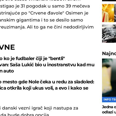
stigao je 31 pogodak u samo 39 mečeva
ustrirajuće po "Crvene đavole" Osimen je
janskim gigantima i to se desilo samo
euzimanja. Ali to ga ne čini nedodirljivim
OVNE
Najn
ko je fudbaler čiji je "bentli"
van: Saša Lukić bio u inostranstvu kad mu
an auto
o mesto gde Nole čeka u redu za sladoled:
a otkrila koji ukus voli, a evo i kako se
INFO T
Jedna o
 danski vezni igrač koji nastupa za
odlazi 
da bude dobra opcija.