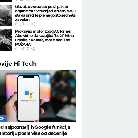
Ulazak u vreo auto pravi pakao
organizmu: Stručnjaci objašnjavaju
šta da uradite pre nego što sednete
za volan
0
0
Prokuvao motor zbog AC klime!
Ako vidite da kazaljka "beži" hitno
uradite 3 koraka, može doći i do
POŽARA!
0
0
ovije
Hi Tech
ECH
d najpoznatijih Google funkcija
u istoriju posle više od decenije