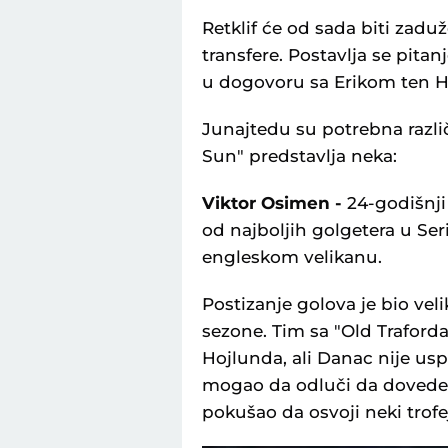
Retklif će od sada biti zaduž
transfere. Postavlja se pit
u dogovoru sa Erikom ten
Junajtedu su potrebna različ
Sun" predstavlja neka:
Viktor Osimen -
24-godišnji 
od najboljih golgetera u Se
engleskom velikanu.
Postizanje golova je bio vel
sezone. Tim sa "Old Traforda
Hojlunda, ali Danac nije usp
mogao da odluči da dovede
pokušao da osvoji neki trofe