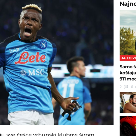
Najn
AUTO V
Samo š
koštaj
911 mo
2
6
ju sve češće vrhunski klubovi širom