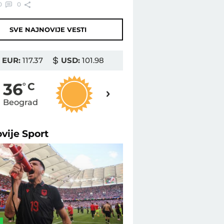
0
0
SVE NAJNOVIJE VESTI
EUR:
117.37
USD:
101.98
38
36
o
C
o
C
Beograd
Novi Sad
ovije
Sport
L