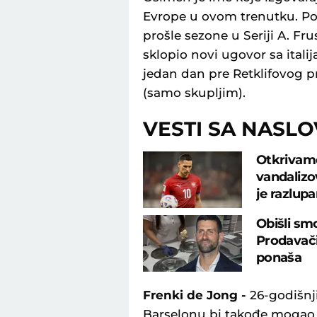
Evrope u ovom trenutku. Po
prošle sezone u Seriji A. Fr
sklopio novi ugovor sa itali
jedan dan pre Retklifovog pr
(samo skupljim).
VESTI SA NASL
Otkrivamo 
vandalizo
je razlup
Obišli sm
Prodavačic
ponaša
Frenki de Jong -
26-godišnji
Barselonu bi takođe mogao 