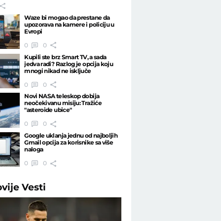
Waze bi mogao da prestane da
upozorava na kamere i policiju u
Evropi
0
0
Kupili ste brz Smart TV, a sada
jedva radi? Razlog je opcija koju
mnogi nikad ne isključe
0
0
Novi NASA teleskop dobija
neočekivanu misiju: Tražiće
"asteroide ubice"
0
0
Google uklanja jednu od najboljih
Gmail opcija za korisnike sa više
naloga
0
0
ovije
Vesti