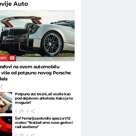
ovije
Auto
ESTI
rafovi na ovom automobilu
u više od potpuno novog Porsche
dela
Potpuno ste trezni, ali vozite kao
pod dejstvom alkohola: Kako je to
moguće?
0
0
Šef Ferrarija potvrdio spas za V12
motor: "Testirali smo novo gorivo i
radi savršeno"
0
0