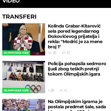
VIDEO
TRANSFERI
Kolinda Grabar-Kitarović
sela pored legendarnog
Đokovićevog prijatelja i
rekla: "Modrić je za mene
broj 1"
42
131
OLIMPIJSKE IGRE
Policija pohapsila sedmoro
ljudi zbog teških pretnji
tokom Olimpijskih igara
2
19
OLIMPIJSKE IGRE
Na Olimpijskim igrama je
postala predmet šale, sada