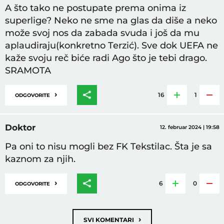
A što tako ne postupate prema onima iz
superlige? Neko ne sme na glas da diše a neko
može svoj nos da zabada svuda i još da mu
aplaudiraju(konkretno Terzić). Sve dok UEFA ne
kaže svoju reč biće radi Ago što je tebi drago.
SRAMOTA
›
16
1
ODGOVORITE
Doktor
12. februar 2024 | 19:58
Pa oni to nisu mogli bez FK Tekstilac. Šta je sa
kaznom za njih.
›
6
0
ODGOVORITE
›
SVI KOMENTARI