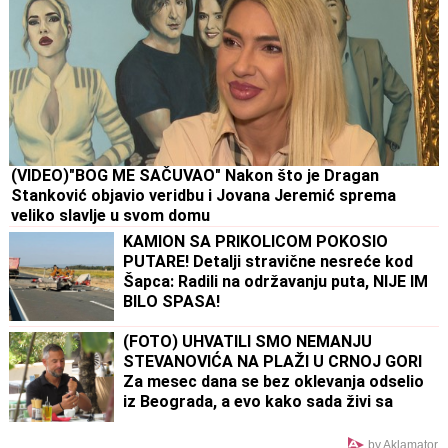
(VIDEO)"BOG ME SAČUVAO" Nakon što je Dragan
Stanković objavio veridbu i Jovana Jeremić sprema
veliko slavlje u svom domu
KAMION SA PRIKOLICOM POKOSIO
PUTARE! Detalji stravične nesreće kod
Šapca: Radili na održavanju puta, NIJE IM
BILO SPASA!
(FOTO) UHVATILI SMO NEMANJU
STEVANOVIĆA NA PLAŽI U CRNOJ GORI
Za mesec dana se bez oklevanja odselio
iz Beograda, a evo kako sada živi sa
suprugom i ćerkom
by Aklamator