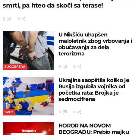
smrti, pa hteo da skoči sa terase!
0
0
U Nikšiću uhapšen
maloletnik zbog vrbovanja i
obučavanja za dela
terorizma
0
0
JUGOSFERA
Ukrajina saopštila koliko je
Rusija izgubila vojnika od
početka rata: Brojka je
sedmocifrena
0
0
SVET
HOROR NA NOVOM
BEOGRADU: Prebio majku