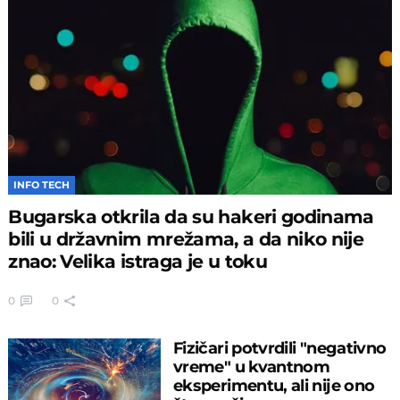
INFO TECH
Bugarska otkrila da su hakeri godinama
bili u državnim mrežama, a da niko nije
znao: Velika istraga je u toku
0
0
Fizičari potvrdili "negativno
vreme" u kvantnom
eksperimentu, ali nije ono