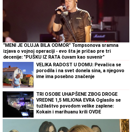
"MENI JE OLUJA BILA ODMOR" Tompsonova sramna
izjava o vojnoj operaciji - evo šta je pričao pre tri
decenije: "PUŠKU IZ RATA čuvam kao suvenir"
VELIKA RADOST U DOMU: Pevačica se
porodila i na svet donela sina, a njegovo
ime ima posebno značenje
TRI OSOBE UHAPŠENE ZBOG DROGE
VREDNE 1,5 MILIONA EVRA Oglasilo se
tužilaštvo povodom velike zaplene:
Kokain i marihuanu krili OVDE