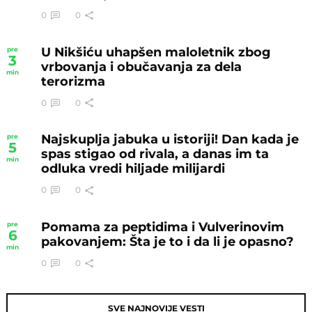
0
0
U Nikšiću uhapšen maloletnik zbog
pre
3
vrbovanja i obučavanja za dela
min
terorizma
0
0
Najskuplja jabuka u istoriji! Dan kada je
pre
5
spas stigao od rivala, a danas im ta
min
odluka vredi hiljade milijardi
0
0
Pomama za peptidima i Vulverinovim
pre
6
pakovanjem: Šta je to i da li je opasno?
min
0
0
SVE NAJNOVIJE VESTI