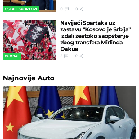
0
0
OSTALI SPORTOVI
Navijači Spartaka uz
zastavu "Kosovo je Srbija"
izdali žestoko saopštenje
zbog transfera Mirlinda
Dakua
2
0
FUDBAL
Najnovije
Auto