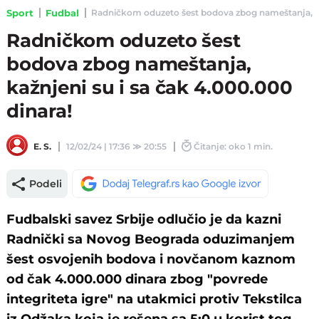
Sport
Fudbal
Radničkom oduzeto šest bodova zbog nameštanja, kažnj
Radničkom oduzeto šest
bodova zbog nameštanja,
kažnjeni su i sa čak 4.000.000
dinara!
E. S.
12/02/24 | 17:36
≫
20:55
Čitanje: oko 1 min.
Podeli
Fudbalski savez Srbije odlučio je da kazni
Radnički sa Novog Beograda oduzimanjem
šest osvojenih bodova i novčanom kaznom
od čak 4.000.000 dinara zbog "povrede
integriteta igre" na utakmici protiv Tekstilca