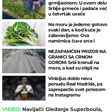
grmljavinom: U ovom delu
Srbije grmeće i padaće već
u četvrtak uveče
Na moru je jedemo gotovo
svaki dan, a kod kuće je
zaboravljamo: Ova
namirnica čuva srce i
reguliše šećer
NEZAPAMĆEN PRIZOR NA
GRANICI SA CRNOM
GOROM: Srbi krenuli na
more, a kad su stigli na
prelaz, ostali u šoku!
Vinisijus dobio novu
ponudu Real Madrida, pa
zaprepastio svet potezom
na Instagramu
VIDEO:
Navijači: Gledanje Superboula,