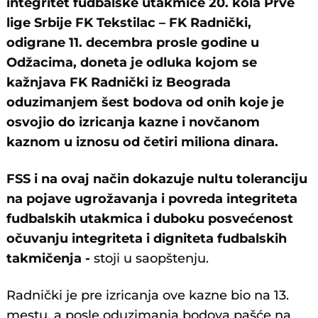
integritet fudbalske utakmice 20. kola Prve
lige Srbije FK Tekstilac – FK Radnički,
odigrane 11. decembra prosle godine u
Odžacima, doneta je odluka kojom se
kažnjava FK Radnički iz Beograda
oduzimanjem šest bodova od onih koje je
osvojio do izricanja kazne i novčanom
kaznom u iznosu od četiri miliona dinara.
FSS i na ovaj način dokazuje nultu toleranciju
na pojave ugrožavanja i povreda integriteta
fudbalskih utakmica i duboku posvećenost
očuvanju integriteta i digniteta fudbalskih
takmičenja -
stoji u saopštenju.
Radnički je pre izricanja ove kazne bio na 13.
mestu, a posle oduzimanja bodova pašće na