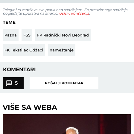
Telegraf.rs zadržava sva prava nad sadržajem. Za preuzimanje sadržaja
pogledajte uputstva na stranici
Uslovi korišćenja
.
TEME
Kazna
FSS
FK Radnički Novi Beograd
FK Tekstilac Odžaci
nameštanje
KOMENTARI
5
POŠALJI KOMENTAR
VIŠE SA WEBA