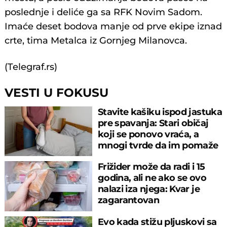
poslednje i deliće ga sa RFK Novim Sadom.
Imaće deset bodova manje od prve ekipe iznad
crte, tima Metalca iz Gornjeg Milanovca.
(Telegraf.rs)
VESTI U FOKUSU
Stavite kašiku ispod jastuka
pre spavanja: Stari običaj
koji se ponovo vraća, a
mnogi tvrde da im pomaže
Frižider može da radi i 15
godina, ali ne ako se ovo
nalazi iza njega: Kvar je
zagarantovan
Evo kada stižu pljuskovi sa