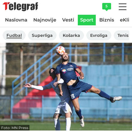
5
Naslovna
Najnovije
Vesti
Sport
Biznis
eKli
Fudbal
Superliga
Košarka
Evroliga
Tenis
Foto: MN Press