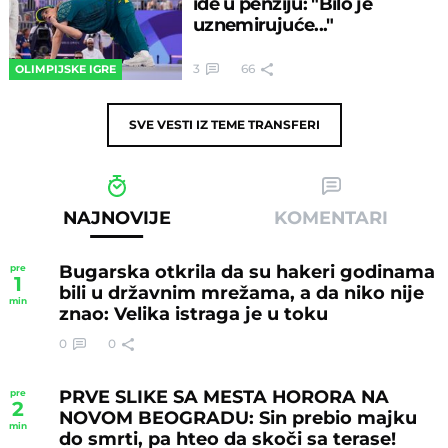
ide u penziju: "Bilo je
uznemirujuće..."
3
66
OLIMPIJSKE IGRE
SVE VESTI IZ TEME
TRANSFERI
NAJNOVIJE
KOMENTARI
Bugarska otkrila da su hakeri godinama
pre
1
bili u državnim mrežama, a da niko nije
min
znao: Velika istraga je u toku
0
0
PRVE SLIKE SA MESTA HORORA NA
pre
2
NOVOM BEOGRADU: Sin prebio majku
min
do smrti, pa hteo da skoči sa terase!