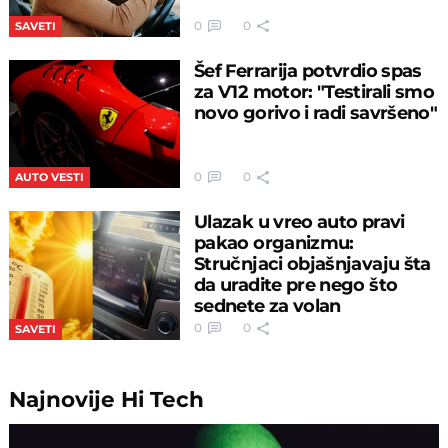
0
0
SAVETI
Šef Ferrarija potvrdio spas
za V12 motor: "Testirali smo
novo gorivo i radi savršeno"
0
0
AUTO VESTI
Ulazak u vreo auto pravi
pakao organizmu:
Stručnjaci objašnjavaju šta
da uradite pre nego što
sednete za volan
0
0
SAVETI
Najnovije
Hi Tech