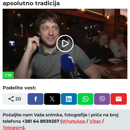
apsolutno tradicija
Play
Video
1:18
Podelite vest:
20
Pošaljite nam Vaše snimke, fotografije i priče na broj
telefona
+381 64 8939257
(
WhatsApp
/
Viber
/
Telegram
).