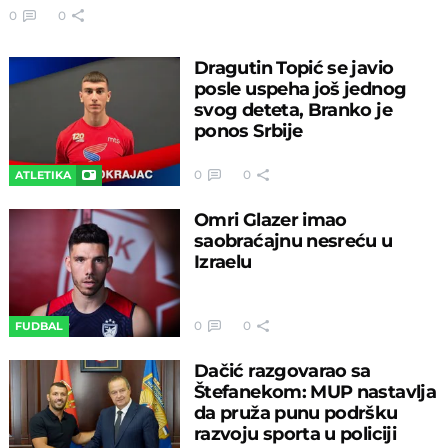
0
0
Dragutin Topić se javio
posle uspeha još jednog
svog deteta, Branko je
ponos Srbije
0
0
ATLETIKA
Omri Glazer imao
saobraćajnu nesreću u
Izraelu
0
0
FUDBAL
Dačić razgovarao sa
Štefanekom: MUP nastavlja
da pruža punu podršku
razvoju sporta u policiji