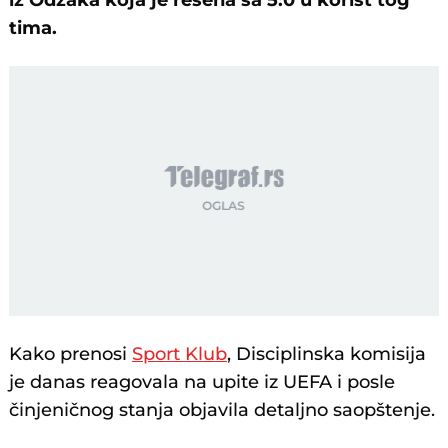
iz Odžaka koja je rešena sa 5:0 u korist tog
tima.
Kako prenosi
Sport Klub
, Disciplinska komisija
je danas reagovala na upite iz UEFA i posle
činjeničnog stanja objavila detaljno saopštenje.