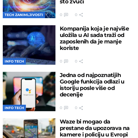
što zvuči
0
0
TECH ZANIMLJIVOSTI
Kompanija koja je najviše
uložila u AI sada traži od
zaposlenih da je manje
koriste
0
0
INFO TECH
Jedna od najpoznatijih
Google funkcija odlazi u
istoriju posle više od
decenije
0
0
INFO TECH
Waze bi mogao da
prestane da upozorava na
kamere i policiju u Evropi