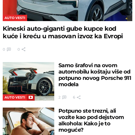
AUTO VESTI
Kineski auto-giganti gube kupce kod
kuće i kreću u masovan izvoz ka Evropi
0
0
Samo šrafovi na ovom
automobilu koštaju više od
potpuno novog Porsche 911
modela
2
6
AUTO VESTI
Potpuno ste trezni, ali
vozite kao pod dejstvom
alkohola: Kako je to
moguće?