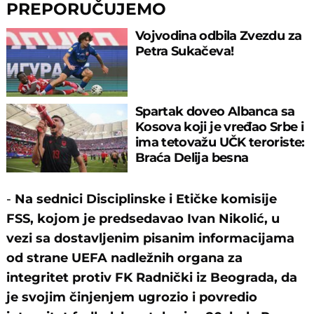
PREPORUČUJEMO
Vojvodina odbila Zvezdu za
Petra Sukačeva!
Spartak doveo Albanca sa
Kosova koji je vređao Srbe i
ima tetovažu UČK teroriste:
Braća Delija besna
-
Na sednici Disciplinske i Etičke komisije
FSS, kojom je predsedavao Ivan Nikolić, u
vezi sa dostavljenim pisanim informacijama
od strane UEFA nadležnih organa za
integritet protiv FK Radnički iz Beograda, da
je svojim činjenjem ugrozio i povredio