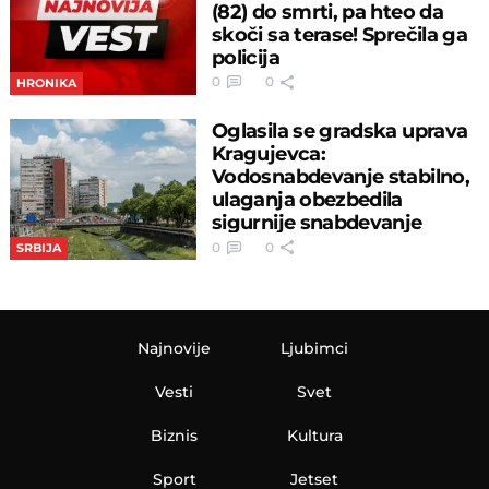
(82) do smrti, pa hteo da
skoči sa terase! Sprečila ga
policija
0
0
HRONIKA
Oglasila se gradska uprava
Kragujevca:
Vodosnabdevanje stabilno,
ulaganja obezbedila
sigurnije snabdevanje
0
0
SRBIJA
Najnovije
Ljubimci
Vesti
Svet
Biznis
Kultura
Sport
Jetset