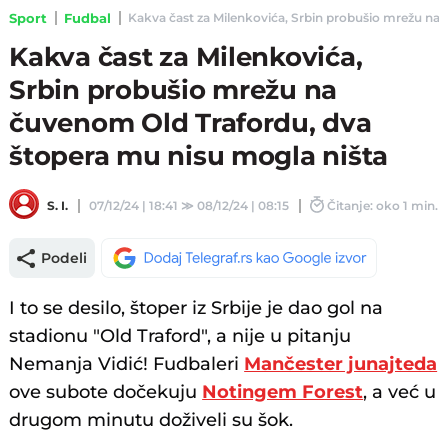
Sport
Fudbal
Kakva čast za Milenkovića, Srbin probušio mrežu na č
Kakva čast za Milenkovića,
Srbin probušio mrežu na
čuvenom Old Trafordu, dva
štopera mu nisu mogla ništa
S. I.
07/12/24 | 18:41
≫
08/12/24 | 08:15
Čitanje: oko 1 min.
Podeli
I to se desilo, štoper iz Srbije je dao gol na
stadionu "Old Traford", a nije u pitanju
Nemanja Vidić! Fudbaleri
Mančester junajteda
ove subote dočekuju
Notingem Forest
, a već u
drugom minutu doživeli su šok.