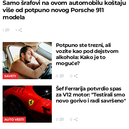
Samo šrafovi na ovom automobilu koštaju
više od potpuno novog Porsche 911
modela
1
1
Potpuno ste trezni, ali
vozite kao pod dejstvom
alkohola: Kako je to
moguće?
0
0
SAVETI
Šef Ferrarija potvrdio spas
za V12 motor: "Testirali smo
novo gorivo i radi savršeno"
0
0
AUTO VESTI