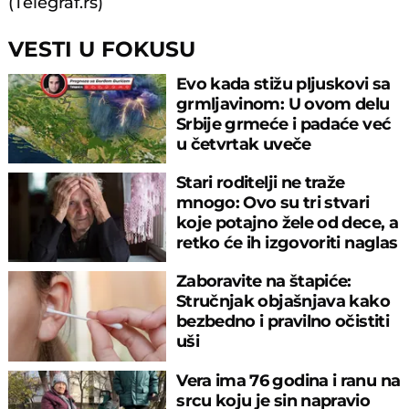
(Telegraf.rs)
VESTI U FOKUSU
Evo kada stižu pljuskovi sa
grmljavinom: U ovom delu
Srbije grmeće i padaće već
u četvrtak uveče
Stari roditelji ne traže
mnogo: Ovo su tri stvari
koje potajno žele od dece, a
retko će ih izgovoriti naglas
Zaboravite na štapiće:
Stručnjak objašnjava kako
bezbedno i pravilno očistiti
uši
Vera ima 76 godina i ranu na
srcu koju je sin napravio