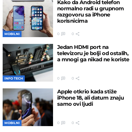
Kako da Android telefon
normalno radi u grupnom
razgovoru sa iPhone
korisnicima
0
0
MOBILNI
Jedan HDMI port na
televizoru je bolji od ostalih,
a mnogi ga nikad ne koriste
0
0
INFO TECH
Apple otkrio kada stiže
iPhone 18, ali datum znaju
samo ovi ljudi
0
0
MOBILNI