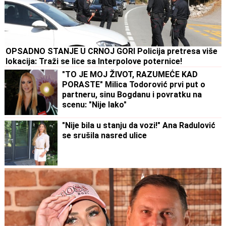
OPSADNO STANJE U CRNOJ GORI Policija pretresa više
lokacija: Traži se lice sa Interpolove poternice!
"TO JE MOJ ŽIVOT, RAZUMEĆE KAD
PORASTE" Milica Todorović prvi put o
partneru, sinu Bogdanu i povratku na
scenu: "Nije lako"
"Nije bila u stanju da vozi!" Ana Radulović
se srušila nasred ulice