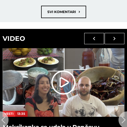
›
SVI KOMENTARI
VIDEO
VESTI
13:35
Meksikanka se udala u Pančevu,