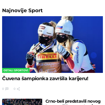
Najnovije
Sport
OSTALI SPORTOVI
Čuvena šampionka završila karijeru!
0
0
Crno-beli predstavili novog