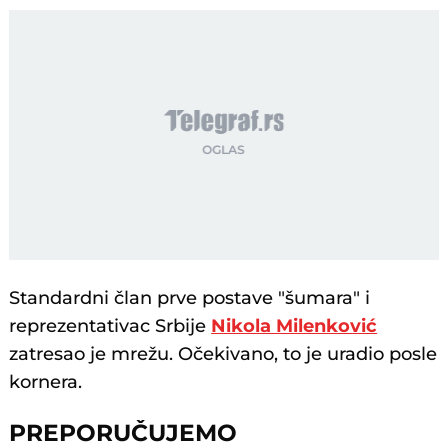
Standardni član prve postave "šumara" i
reprezentativac Srbije
Nikola Milenković
zatresao je mrežu. Očekivano, to je uradio posle
kornera.
PREPORUČUJEMO