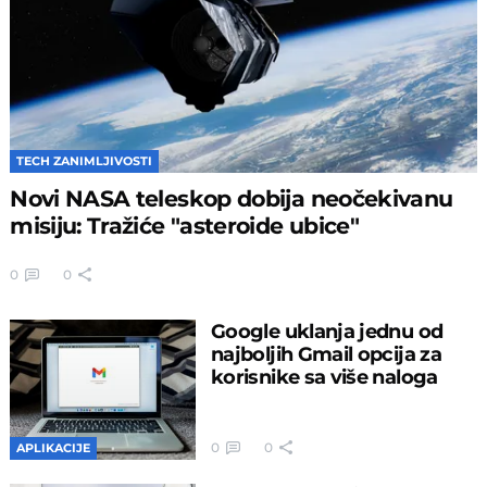
TECH ZANIMLJIVOSTI
Novi NASA teleskop dobija neočekivanu
misiju: Tražiće "asteroide ubice"
0
0
Google uklanja jednu od
najboljih Gmail opcija za
korisnike sa više naloga
0
0
APLIKACIJE