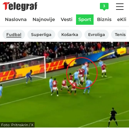
3
Naslovna
Najnovije
Vesti
Sport
Biznis
eKli
Fudbal
Superliga
Košarka
Evroliga
Tenis
Foto: Pritnskrin / X