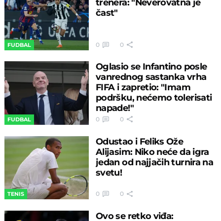
trenera: "Neverovatna je
čast"
0
0
FUDBAL
Oglasio se Infantino posle
vanrednog sastanka vrha
FIFA i zapretio: "Imam
podršku, nećemo tolerisati
napade!"
0
0
FUDBAL
Odustao i Feliks Ože
Alijasim: Niko neće da igra
jedan od najjačih turnira na
svetu!
0
0
TENIS
Ovo se retko viđa: