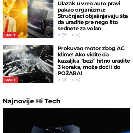
Ulazak u vreo auto pravi
pakao organizmu:
Stručnjaci objašnjavaju šta
da uradite pre nego što
sednete za volan
0
0
SAVETI
Prokuvao motor zbog AC
klime! Ako vidite da
kazaljka "beži" hitno uradite
3 koraka, može doći i do
POŽARA!
0
0
SAVETI
Najnovije
Hi Tech