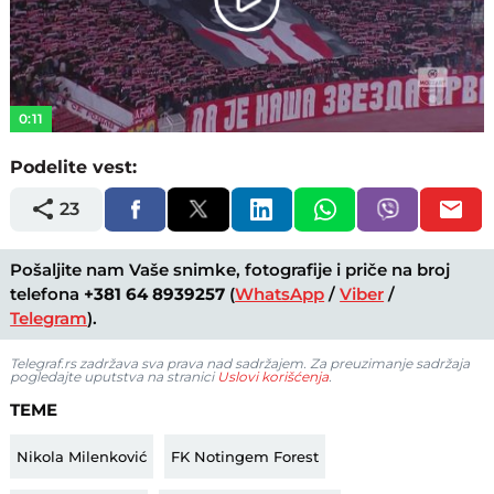
Play
Video
0:11
Podelite vest:
23
Pošaljite nam Vaše snimke, fotografije i priče na broj
telefona
+381 64 8939257
(
WhatsApp
/
Viber
/
Telegram
).
Telegraf.rs zadržava sva prava nad sadržajem. Za preuzimanje sadržaja
pogledajte uputstva na stranici
Uslovi korišćenja
.
TEME
Nikola Milenković
FK Notingem Forest