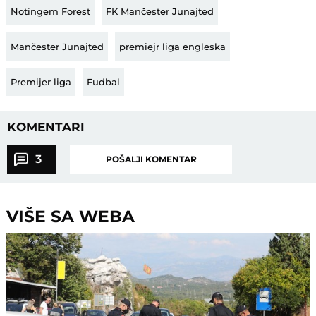
Notingem Forest
FK Mančester Junajted
Mančester Junajted
premiejr liga engleska
Premijer liga
Fudbal
KOMENTARI
3
POŠALJI KOMENTAR
VIŠE SA WEBA