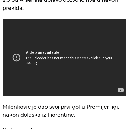
2:0 od Arsenala upravo dozvolio rivalu nakon
prekida.
Milenković je dao svoj prvi gol u Premijer ligi,
nakon dolaska iz Fiorentine.