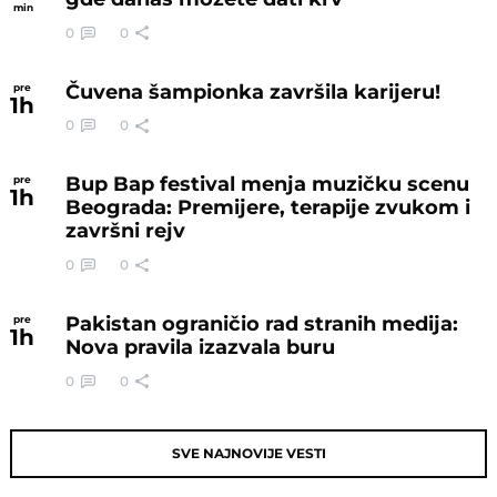
min
0
0
Čuvena šampionka završila karijeru!
pre
1
h
0
0
Bup Bap festival menja muzičku scenu
pre
1
h
Beograda: Premijere, terapije zvukom i
završni rejv
0
0
Pakistan ograničio rad stranih medija:
pre
1
h
Nova pravila izazvala buru
0
0
SVE NAJNOVIJE VESTI