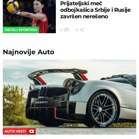
Prijateljski meč
odbojkašica Srbije i Rusije
završen nerešeno
0
0
OSTALI SPORTOVI
Najnovije
Auto
AUTO VESTI