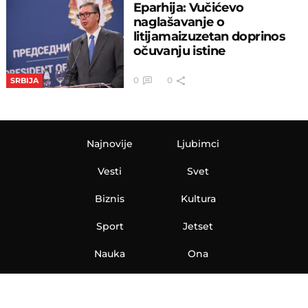
Eparhija: Vučićevo
naglašavanje o
litijamaizuzetan doprinos
očuvanju istine
0
0
SRBIJA
Najnovije
Ljubimci
Vesti
Svet
Biznis
Kultura
Sport
Jetset
Nauka
Ona
Aero
Zanimljivosti