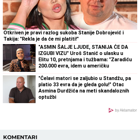
Otkriven je pravi razlog sukoba Stanije Dobrojević i
Takija: "Rekla je da će mi platiti!"
"ASMIN ŠALJE LJUDE, STANIJA ĆE DA
IZGUBI VIZU" Uroš Stanić o ulasku u
Elitu 10, pretnjama i tužbama: "Zaradiću
200.000 evra, idem u američku
ambasadu"
"Ćelavi matori se zaljubio u Standžu, pa
platio 33 evra da je gleda golu!" Otac
Asmina Durdžića na meti skandaloznih
optužbi
by Aklamator
KOMENTARI