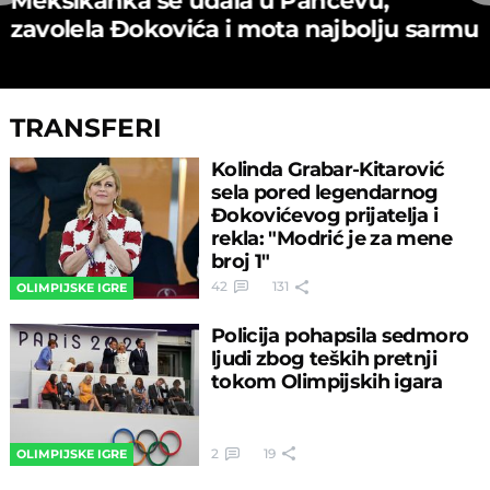
zavolela Đokovića i mota najbolju sarmu
TRANSFERI
Kolinda Grabar-Kitarović
sela pored legendarnog
Đokovićevog prijatelja i
rekla: "Modrić je za mene
broj 1"
42
131
OLIMPIJSKE IGRE
Policija pohapsila sedmoro
ljudi zbog teških pretnji
tokom Olimpijskih igara
2
19
OLIMPIJSKE IGRE