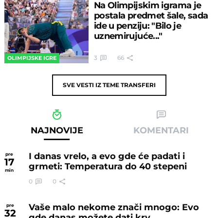
Na Olimpijskim igrama je
postala predmet šale, sada
ide u penziju: "Bilo je
uznemirujuće..."
3
66
OLIMPIJSKE IGRE
SVE VESTI IZ TEME
TRANSFERI
NAJNOVIJE
KOMENTARI
I danas vrelo, a evo gde će padati i
pre
17
grmeti: Temperatura do 40 stepeni
min
0
0
Vaše malo nekome znači mnogo: Evo
pre
32
gde danas možete dati krv