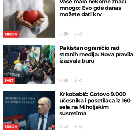
Vaše malo nekome znači
mnogo: Evo gde danas
možete dati krv
0
0
SRBIJA
Pakistan ograničio rad
stranih medija: Nova pravila
izazvala buru
0
0
SVET
Krkobabić: Gotovo 9.000
učesnika i posetilaca iz 160
sela na Miholjskim
susretima
0
0
SRBIJA