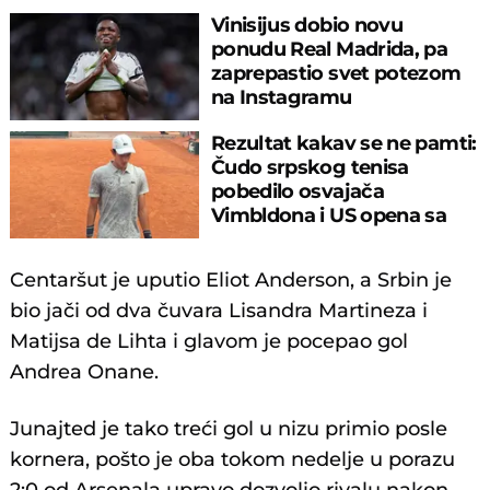
Vinisijus dobio novu
ponudu Real Madrida, pa
zaprepastio svet potezom
na Instagramu
Rezultat kakav se ne pamti:
Čudo srpskog tenisa
pobedilo osvajača
Vimbldona i US opena sa
6:0, 6:0
Centaršut je uputio Eliot Anderson, a Srbin je
bio jači od dva čuvara Lisandra Martineza i
Matijsa de Lihta i glavom je pocepao gol
Andrea Onane.
Junajted je tako treći gol u nizu primio posle
kornera, pošto je oba tokom nedelje u porazu