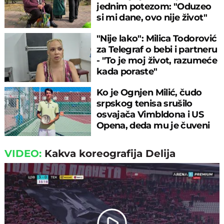
jednim potezom: "Oduzeo
si mi dane, ovo nije život"
"Nije lako": Milica Todorović
za Telegraf o bebi i partneru
- "To je moj život, razumeće
kada poraste"
Ko je Ognjen Milić, čudo
srpskog tenisa srušilo
osvajača Vimbldona i US
Opena, deda mu je čuveni
fudbaler
VIDEO:
Kakva koreografija Delija