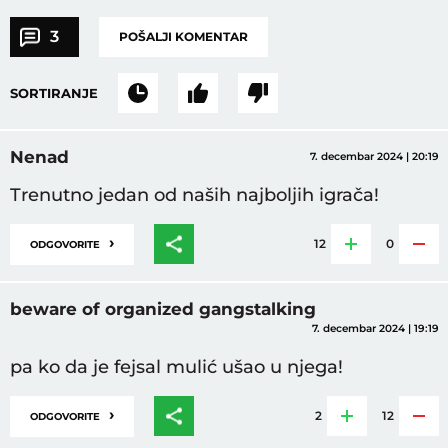
3
POŠALJI KOMENTAR
SORTIRANJE
Nenad
7. decembar 2024 | 20:19
Trenutno jedan od naših najboljih igrača!
›
12
0
ODGOVORITE
beware of organized gangstalking
7. decembar 2024 | 19:19
pa ko da je fejsal mulić ušao u njega!
›
2
12
ODGOVORITE