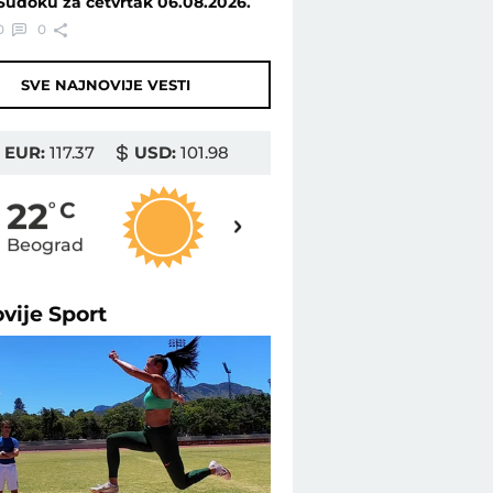
Sudoku za četvrtak 06.08.2026.
0
0
SVE NAJNOVIJE VESTI
EUR:
117.37
USD:
101.98
24
22
o
C
o
C
Beograd
Novi Sad
ovije
Sport