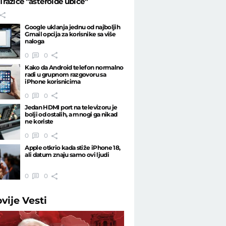
 Tražiće "asteroide ubice"
Google uklanja jednu od najboljih
Gmail opcija za korisnike sa više
naloga
0
0
Kako da Android telefon normalno
radi u grupnom razgovoru sa
iPhone korisnicima
0
0
Jedan HDMI port na televizoru je
bolji od ostalih, a mnogi ga nikad
ne koriste
0
0
Apple otkrio kada stiže iPhone 18,
ali datum znaju samo ovi ljudi
0
0
ovije
Vesti