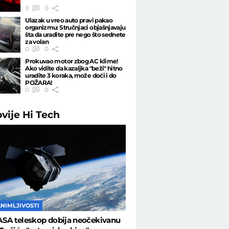
0
0
Ulazak u vreo auto pravi pakao
organizmu: Stručnjaci objašnjavaju
šta da uradite pre nego što sednete
za volan
0
0
Prokuvao motor zbog AC klime!
Ako vidite da kazaljka "beži" hitno
uradite 3 koraka, može doći i do
POŽARA!
0
0
ovije
Hi Tech
ANIMLJIVOSTI
ASA teleskop dobija neočekivanu