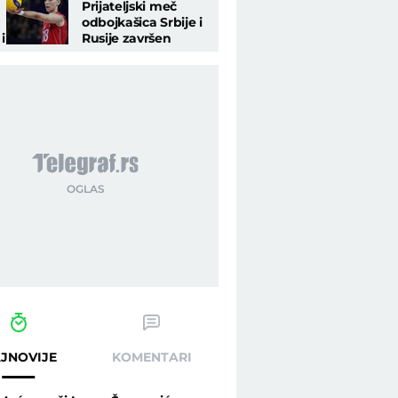
Prijateljski meč
odbojkašica Srbije i
i
Rusije završen
nerešeno
JNOVIJE
KOMENTARI