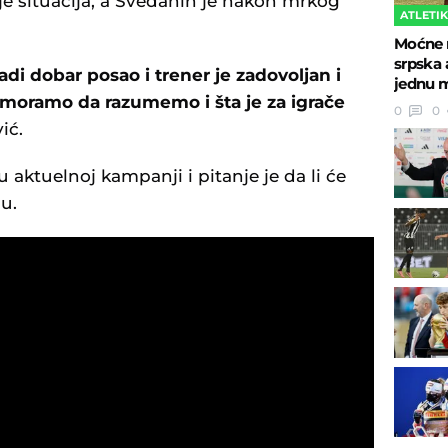
je situacija, a Šveđanin je nakon mrkog
ATLETI
Moćne r
srpska 
di dobar posao i trener je zadovoljan i
jednu m
moramo da razumemo i šta je za igrače
0
0
ić.
aktuelnoj kampanji i pitanje je da li će
u.