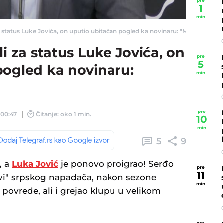
pre
1
min
a status Luke Jovića, on uputio ubitačan pogled ka novinaru: "Moramo da..." 
li za status Luke Jovića, on
pre
5
pogled ka novinaru:
min
pre
 00:47
Čitanje: oko 1 min.
10
min
5
9
, a
Luka Jović
je ponovo proigrao! Serđo
pre
11
vi" srpskog napadača, nakon sezone
min
povrede, ali i grejao klupu u velikom
pre