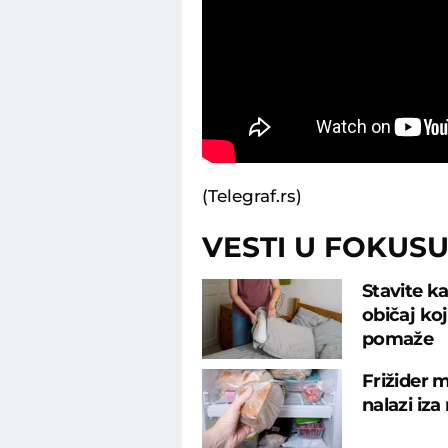
(Telegraf.rs)
VESTI U FOKUS
Stavite ka
običaj ko
pomaže
Frižider m
nalazi iza