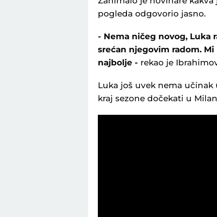
Zanimalo je novinare kakva 
pogleda odgovorio jasno.
- Nema ničeg novog, Luka ra
srećan njegovim radom. Mi 
najbolje -
rekao je Ibrahimov
Luka još uvek nema učinak u 
kraj sezone dočekati u Milan