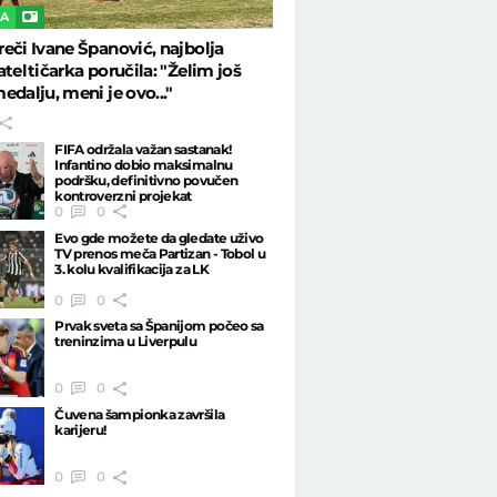
KA
eči Ivane Španović, najbolja
ateltičarka poručila: "Želim još
edalju, meni je ovo..."
FIFA održala važan sastanak!
Infantino dobio maksimalnu
podršku, definitivno povučen
kontroverzni projekat
0
0
Evo gde možete da gledate uživo
TV prenos meča Partizan - Tobol u
3. kolu kvalifikacija za LK
0
0
Prvak sveta sa Španijom počeo sa
treninzima u Liverpulu
0
0
Čuvena šampionka završila
karijeru!
0
0