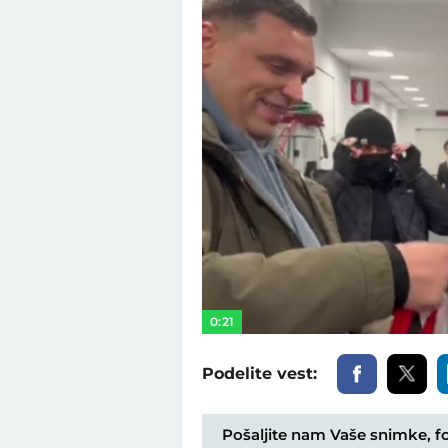
0:21
Podelite vest:
Pošaljite nam Vaše snimke, fot