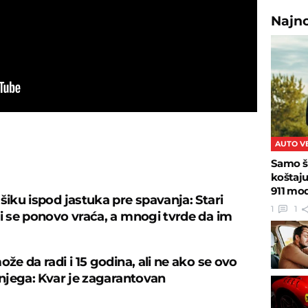
Najn
AUTO V
Samo š
U
koštaj
911 mo
šiku ispod jastuka pre spavanja: Stari
1
1
ji se ponovo vraća, a mnogi tvrde da im
ože da radi i 15 godina, ali ne ako se ovo
 njega: Kvar je zagarantovan