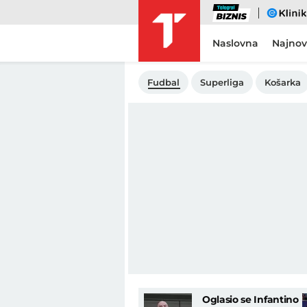
Biznis
eKlinika
Naslovna
Najnov
Fudbal
Superliga
Košarka
Oglasio se Infantino