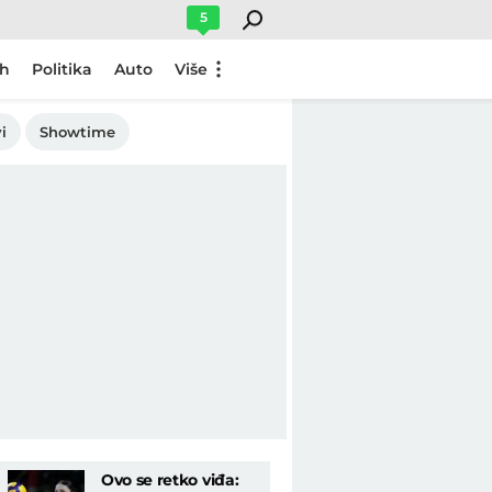
5
ch
Politika
Auto
Više
i
Showtime
Ovo se retko viđa: