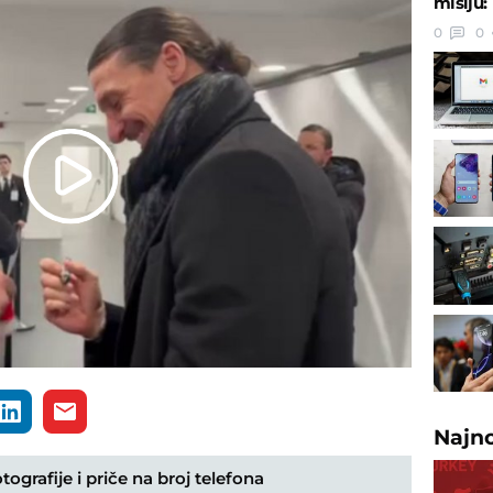
misiju:
0
0
Play
Video
Najn
ografije i priče na broj telefona