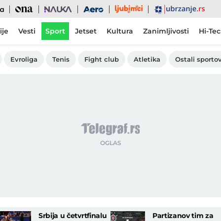
Ljubimci
Ona
Nauka
Aero
Ubrzanje
ije
Vesti
Sport
Jetset
Kultura
Zanimljivosti
Hi-Te
Evroliga
Tenis
Fight club
Atletika
Ostali sportov
Srbija u četvrtfinalu
Partizanov tim za