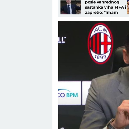
posle vanrednog
sastanka vrha FIFA i
zapretio: "Imam
podršku, nećemo
tolerisati napade!"