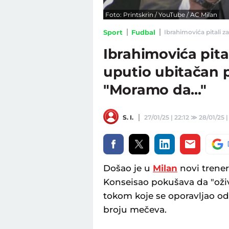
Foto: Printskrin / YouTube / AC Milan
Sport
Fudbal
Ibrahimovića pitali z
Ibrahimovića pita
uputio ubitačan 
"Moramo da..."
S. I.
27/01/25 | 22:12
≫
28/01/25 |
Došao je u
Milan
novi trener
Konseisao pokušava da "oži
tokom koje se oporavljao od 
broju mečeva.