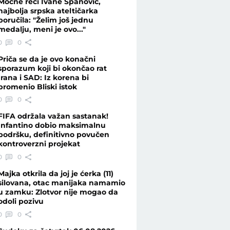
Moćne reči Ivane Španović,
najbolja srpska ateltičarka
poručila: "Želim još jednu
medalju, meni je ovo..."
- Telegraf.rs
0
0
Priča se da je ovo konačni
sporazum koji bi okončao rat
Irana i SAD: Iz korena bi
promenio Bliski istok
0
0
FIFA održala važan sastanak!
Infantino dobio maksimalnu
podršku, definitivno povučen
kontroverzni projekat
0
0
Majka otkrila da joj je ćerka (11)
silovana, otac manijaka namamio
u zamku: Zlotvor nije mogao da
odoli pozivu
0
0