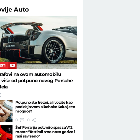
ovije
Auto
ESTI
rafovi na ovom automobilu
u više od potpuno novog Porsche
dela
Potpuno ste trezni, ali vozite kao
pod dejstvom alkohola: Kako je to
moguće?
0
0
Šef Ferrarija potvrdio spas za V12
motor: "Testirali smo novo gorivo i
radi savršeno"