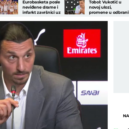
Eurobasketa posle
Tobol: Vukotić u
neviđene drame i
novoj ulozi,
infarkt završnici uz
promene u odbrani 
zvuk sirene!
veznom redu
NA