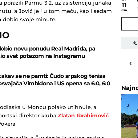
 porazili Parmu 3:2, uz asistenciju junaka
11
nutu, a Jović je i u tom meču, kao i sedam
min
a dobio svoje minute.
MO
 dobio novu ponudu Real Madrida, pa
io svet potezom na Instagramu
18
o
C
Priština
kakav se ne pamti: Čudo srpskog tenisa
osvajača Vimbldona i US opena sa 6:0, 6:0
Najn
 odlaska u Moncu polako utihnule, a
portski direktor kluba
Zlatan Ibrahimović
Vokera.