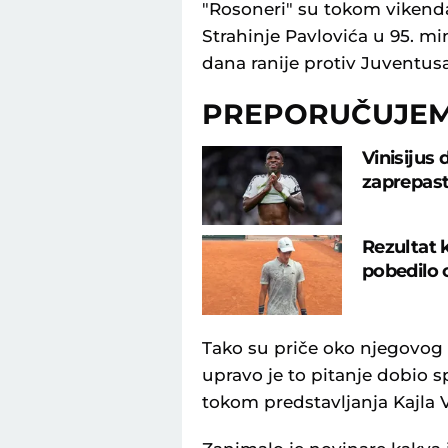
"Rosoneri" su tokom vikenda
Strahinje Pavlovića u 95. mi
dana ranije protiv Juventus
PREPORUČUJE
Vinisijus
zaprepast
Rezultat 
pobedilo 
Tako su priče oko njegovog
upravo je to pitanje dobio s
tokom predstavljanja Kajla 