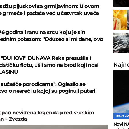
stižu pljuskovi sa grmljavinom: U ovom
je grmeće i padaće već u četvrtak uveče
6 godina i ranu na srcu koju je sin
jednim potezom: "Oduzeo si mi dane, ovo
 "DUHOVI" DUNAVA Reka presušila i
Najn
cističku flotu, ušli smo na brod koji nosi
LASINU
saučešće porodicama": Oglasilo se
vo o nesreći u kojoj su poginuli putari
ispao neviđena legenda pred srpskim
TECH Z
n - Zvezda
Novi N