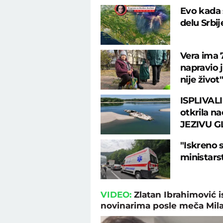
Evo kada 
delu Srbi
Vera ima 7
napravio 
nije život"
ISPLIVALI
otkrila na
JEZIVU G
"Iskreno 
ministarst
VIDEO:
Zlatan Ibrahimović 
novinarima posle meča Mila