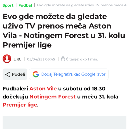
Sport
Fudbal
Evo gde možete da gledate uživo TV prenos meča Aston
Evo gde možete da gledate
uživo TV prenos meča Aston
Vila - Notingem Forest u 31. kolu
Premijer lige
L. Đ.
05/04/25 | 06:45
Čitanje: oko 1 min.
Podeli
Fudbaleri
Aston Vile
u subotu od 18.30
dočekuju
Notingem Forest
u meču 31. kola
Premijer lige
.