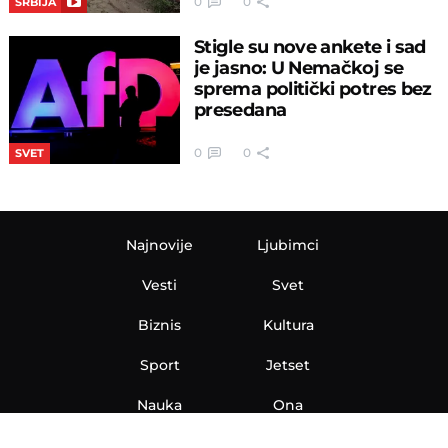
0
0
SRBIJA
Stigle su nove ankete i sad
je jasno: U Nemačkoj se
sprema politički potres bez
presedana
0
0
SVET
Najnovije
Ljubimci
Vesti
Svet
Biznis
Kultura
Sport
Jetset
Nauka
Ona
Aero
Zanimljivosti