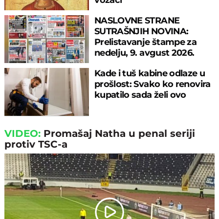
NASLOVNE STRANE
SUTRAŠNJIH NOVINA:
Prelistavanje štampe za
nedelju, 9. avgust 2026.
godine
Kade i tuš kabine odlaze u
prošlost: Svako ko renovira
kupatilo sada želi ovo
VIDEO:
Promašaj Natha u penal seriji
protiv TSC-a