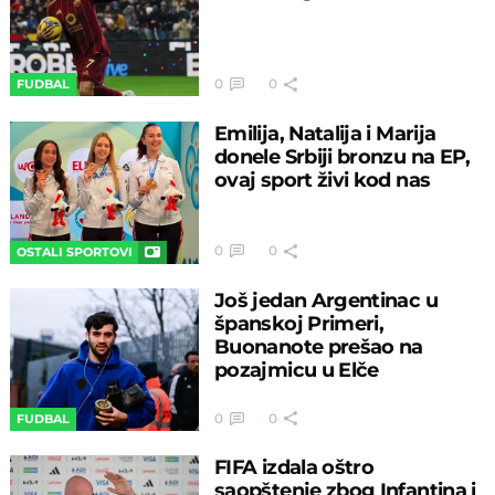
0
0
FUDBAL
Emilija, Natalija i Marija
donele Srbiji bronzu na EP,
ovaj sport živi kod nas
0
0
OSTALI SPORTOVI
Još jedan Argentinac u
španskoj Primeri,
Buonanote prešao na
pozajmicu u Elče
0
0
FUDBAL
FIFA izdala oštro
saopštenje zbog Infantina i