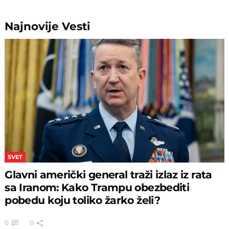
Najnovije
Vesti
SVET
Glavni američki general traži izlaz iz rata
sa Iranom: Kako Trampu obezbediti
pobedu koju toliko žarko želi?
0
0