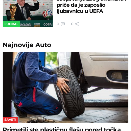
priče da je zaposlio
ljubavnicu u UEFA
0
0
FUDBAL
Najnovije
Auto
SAVETI
Primetili ste plastičnu flašu pored točka