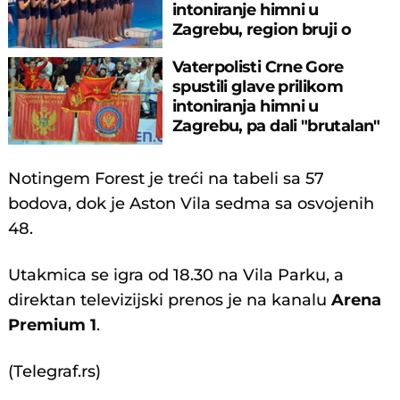
intoniranje himni u
Zagrebu, region bruji o
velikom propustu
Vaterpolisti Crne Gore
spustili glave prilikom
intoniranja himni u
Zagrebu, pa dali "brutalan"
odgovor na SP
Notingem Forest je treći na tabeli sa 57
bodova, dok je Aston Vila sedma sa osvojenih
48.
Utakmica se igra od 18.30 na Vila Parku, a
direktan televizijski prenos je na kanalu
Arena
Premium 1
.
(Telegraf.rs)