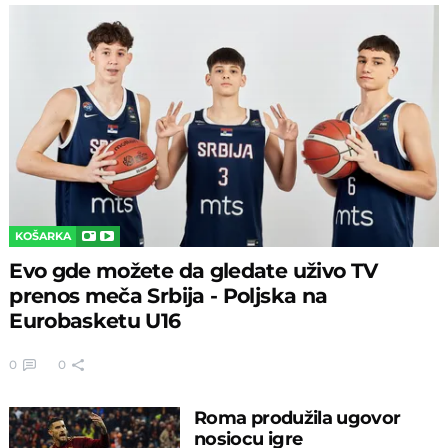
KOŠARKA
Evo gde možete da gledate uživo TV
prenos meča Srbija - Poljska na
Eurobasketu U16
0
0
Roma produžila ugovor
nosiocu igre