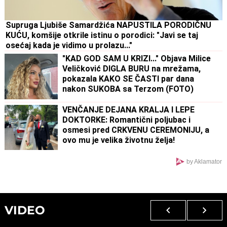
Supruga Ljubiše Samardžića NAPUSTILA PORODIČNU
KUĆU, komšije otkrile istinu o porodici: "Javi se taj
osećaj kada je vidimo u prolazu..."
"KAD GOD SAM U KRIZI..." Objava Milice
Veličković DIGLA BURU na mrežama,
pokazala KAKO SE ČASTI par dana
nakon SUKOBA sa Terzom (FOTO)
VENČANJE DEJANA KRALJA I LEPE
DOKTORKE: Romantični poljubac i
osmesi pred CRKVENU CEREMONIJU, a
ovo mu je velika životnu želja!
by Aklamator
VIDEO