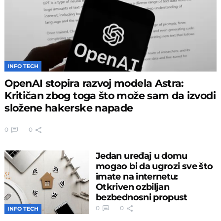
INFO TECH
OpenAI stopira razvoj modela Astra:
Kritičan zbog toga što može sam da izvodi
složene hakerske napade
0
0
Jedan uređaj u domu
mogao bi da ugrozi sve što
imate na internetu:
Otkriven ozbiljan
bezbednosni propust
0
0
INFO TECH