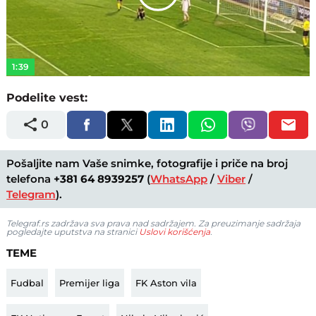
Play
Video
1:39
Podelite vest:
0
Pošaljite nam Vaše snimke, fotografije i priče na broj
telefona
+381 64 8939257
(
WhatsApp
/
Viber
/
Telegram
).
Telegraf.rs zadržava sva prava nad sadržajem. Za preuzimanje sadržaja
pogledajte uputstva na stranici
Uslovi korišćenja
.
TEME
Fudbal
Premijer liga
FK Aston vila