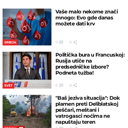
Vaše malo nekome znači
mnogo: Evo gde danas
možete dati krv
0
0
SRBIJA
Politička bura u Francuskoj:
Rusija utiče na
predsedničke izbore?
Podneta tužba!
0
0
SVET
"Baš jeziva situacija": Dok
plamen preti Deliblatskoj
peščari, meštani i
vatrogasci noćima ne
napuštaju teren