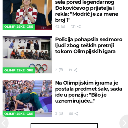
sela pored legendarnog
Đokovićevog prijatelja i
rekla: "Modrić je za mene
broj 1"
42
131
OLIMPIJSKE IGRE
Policija pohapsila sedmoro
ljudi zbog teških pretnji
tokom Olimpijskih igara
2
19
OLIMPIJSKE IGRE
Na Olimpijskim igrama je
postala predmet šale, sada
ide u penziju: "Bilo je
uznemirujuće..."
3
66
OLIMPIJSKE IGRE