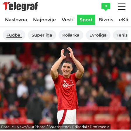
0
Naslovna
Najnovije
Vesti
Sport
Biznis
eKli
Fudbal
Superliga
Košarka
Evroliga
Tenis
Foto: MI News/NurPhoto / Shutterstock Editorial / Profimedia