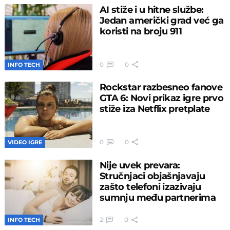
AI stiže i u hitne službe:
Jedan američki grad već ga
koristi na broju 911
0
0
INFO TECH
Rockstar razbesneo fanove
GTA 6: Novi prikaz igre prvo
stiže iza Netflix pretplate
0
0
VIDEO IGRE
Nije uvek prevara:
Stručnjaci objašnjavaju
zašto telefoni izazivaju
sumnju među partnerima
2
0
INFO TECH