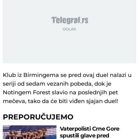
Klub iz Birmingema se pred ovaj duel nalazi u
seriji od sedam vezanih pobeda, dok je
Notingem Forest slavio na poslednjih pet
mečeva, tako da će biti viđen sjajan duel!
PREPORUČUJEMO
Vaterpolisti Crne Gore
spustili glave pred