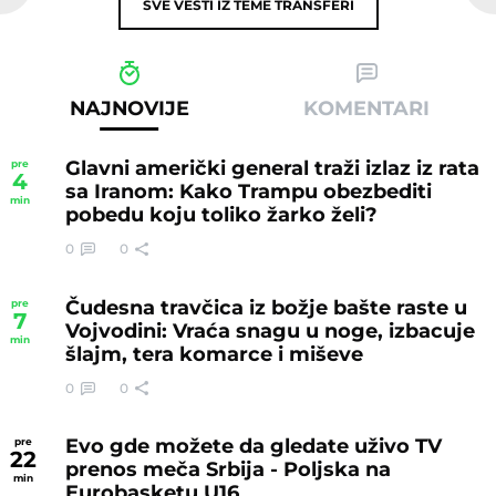
SVE VESTI IZ TEME
TRANSFERI
NAJNOVIJE
KOMENTARI
Glavni američki general traži izlaz iz rata
pre
4
sa Iranom: Kako Trampu obezbediti
min
pobedu koju toliko žarko želi?
0
0
Čudesna travčica iz božje bašte raste u
pre
7
Vojvodini: Vraća snagu u noge, izbacuje
min
šlajm, tera komarce i miševe
0
0
Evo gde možete da gledate uživo TV
pre
22
prenos meča Srbija - Poljska na
min
Eurobasketu U16