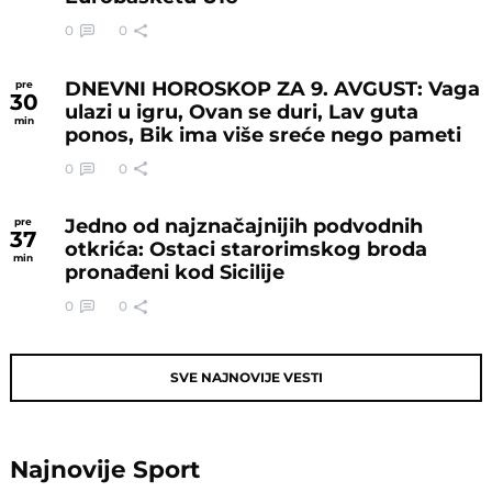
0
0
DNEVNI HOROSKOP ZA 9. AVGUST: Vaga
pre
30
ulazi u igru, Ovan se duri, Lav guta
min
ponos, Bik ima više sreće nego pameti
0
0
Jedno od najznačajnijih podvodnih
pre
37
otkrića: Ostaci starorimskog broda
min
pronađeni kod Sicilije
0
0
SVE NAJNOVIJE VESTI
Najnovije
Sport