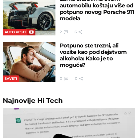
automobilu koštaju više od
potpuno novog Porsche 911
modela
2
6
AUTO VESTI
Potpuno ste trezni, ali
vozite kao pod dejstvom
alkohola: Kako je to
moguće?
0
0
SAVETI
Najnovije
Hi Tech