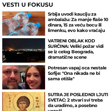
VESTI U FOKUSU
Srbija uvodi kauciju za
ambalažu: Za manje flaše 10
dinara, 15 za veću bocu ili
limenku, evo kako vraćaju
pare
VATRENI OBLAK KOD
SURČINA: Veliki požar vidi
se iz celog Beograda,
dramatične scene
uznemirile prestonicu
Potresan vapaj oca nestale
Sofije: "Ona nikada ne bi
sama otišla"
SUTRA JE POSLEDNJI LJUTI
SVETAC: 2 stvari svi treba
da uradimo, a posebno
vozači