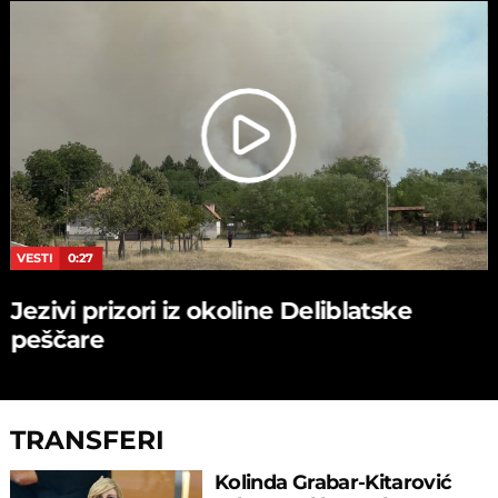
VESTI
0:27
Jezivi prizori iz okoline Deliblatske
peščare
TRANSFERI
Kolinda Grabar-Kitarović