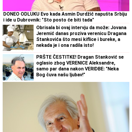
DONEO ODLUKU Evo kada Asmin Durdžić napušta Srbiju
i ide u Dubrovnik: "Sto posto će biti tada"
Obrisala bi ovaj intervju da može: Jovana
Jeremić danas proziva verenicu Dragana
Stankovića što mesi kiflice i bureke, a
nekada je i ona radila isto!
PRŠTE ČESTITKE! Dragan Stanković se
oglasio zbog VERENICE Aleksandre,
samo par dana nakon VERIDBE: "Neka
Bog čuva našu ljubav!"