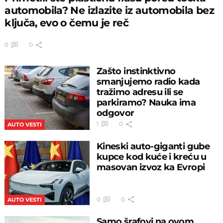
automobila? Ne izlazite iz automobila bez
ključa, evo o čemu je reč
0
0
Zašto instinktivno
smanjujemo radio kada
tražimo adresu ili se
parkiramo? Nauka ima
odgovor
1
0
AUTO VESTI
Kineski auto-giganti gube
kupce kod kuće i kreću u
masovan izvoz ka Evropi
0
0
AUTO VESTI
Samo šrafovi na ovom