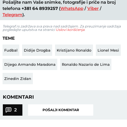
Pošaljite nam Vaše snimke, fotografije i priče na broj
telefona
+381 64 8939257
(
WhatsApp
/
Viber
/
Telegram
).
Telegraf.rs zadržava sva prava nad sadržajem. Za preuzimanje sadržaja
pogledajte uputstva na stranici
Uslovi korišćenja
.
TEME
Fudbal
Didije Drogba
Kristijano Ronaldo
Lionel Mesi
Dijego Armando Maradona
Ronaldo Nazario de Lima
Zinedin Zidan
KOMENTARI
2
POŠALJI KOMENTAR