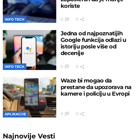
koriste
0
0
INFO TECH
Jedna od najpoznatijih
Google funkcija odlazi u
istoriju posle više od
decenije
0
0
INFO TECH
Waze bi mogao da
prestane da upozorava na
kamere i policiju u Evropi
0
0
APLIKACIJE
Najnovije
Vesti