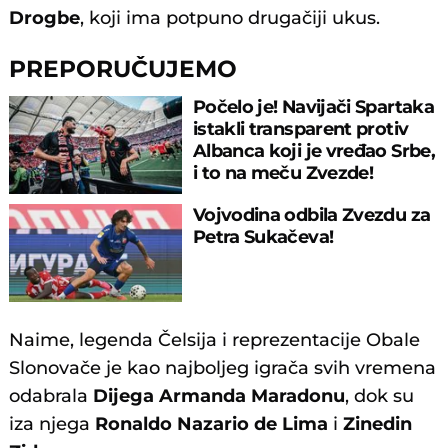
Drogbe
, koji ima potpuno drugačiji ukus.
PREPORUČUJEMO
Počelo je! Navijači Spartaka
istakli transparent protiv
Albanca koji je vređao Srbe,
i to na meču Zvezde!
Vojvodina odbila Zvezdu za
Petra Sukačeva!
Naime, legenda Čelsija i reprezentacije Obale
Slonovače je kao najboljeg igrača svih vremena
odabrala
Dijega Armanda Maradonu
, dok su
iza njega
Ronaldo Nazario de Lima
i
Zinedin