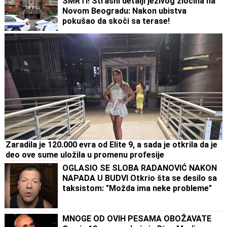
SMRTI! Strašni detalji jezivog zločina na
Novom Beogradu: Nakon ubistva
pokušao da skoči sa terase!
Zaradila je 120.000 evra od Elite 9, a sada je otkrila da je
deo ove sume uložila u promenu profesije
OGLASIO SE SLOBA RADANOVIĆ NAKON
NAPADA U BUDVI Otkrio šta se desilo sa
taksistom: "Možda ima neke probleme"
MNOGE OD OVIH PESAMA OBOŽAVATE