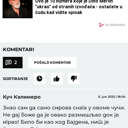
Ovo je 10 numera koje je Dino Merlin
"ukrao" od stranih izvođača - ostaćete u
čudu kad vidite spisak
by Aklamator
KOMENTARI
2
POŠALJI KOMENTAR
SORTIRANJE
Куч Калимеро
6. jun 2025 | 18:04
Знао сам да само сирова снага у овоме чучи.
Не дај боже да је овако размишљао док је
играо! Било би као код Бајдена, нит је