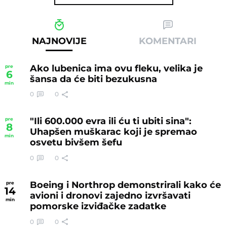
NAJNOVIJE
KOMENTARI
Ako lubenica ima ovu fleku, velika je
pre
6
šansa da će biti bezukusna
min
0
0
"Ili 600.000 evra ili ću ti ubiti sina":
pre
8
Uhapšen muškarac koji je spremao
min
osvetu bivšem šefu
0
0
Boeing i Northrop demonstrirali kako će
pre
14
avioni i dronovi zajedno izvršavati
min
pomorske izviđačke zadatke
0
0