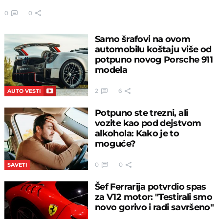
0
0
Samo šrafovi na ovom
automobilu koštaju više od
potpuno novog Porsche 911
modela
2
6
AUTO VESTI
Potpuno ste trezni, ali
vozite kao pod dejstvom
alkohola: Kako je to
moguće?
0
0
SAVETI
Šef Ferrarija potvrdio spas
za V12 motor: "Testirali smo
novo gorivo i radi savršeno"