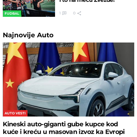
1
0
FUDBAL
Najnovije
Auto
AUTO VESTI
Kineski auto-giganti gube kupce kod
kuće i kreću u masovan izvoz ka Evropi