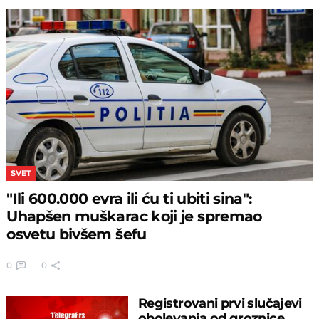
SVET
"Ili 600.000 evra ili ću ti ubiti sina":
Uhapšen muškarac koji je spremao
osvetu bivšem šefu
0
0
Registrovani prvi slučajevi
obolevanja od groznice