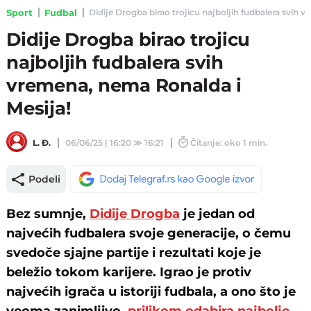
Sport
Fudbal
Didije Drogba birao trojicu najboljih fudbalera svih v
Didije Drogba birao trojicu
najboljih fudbalera svih
vremena, nema Ronalda i
Mesija!
L. Đ.
06/06/25 | 16:20
≫
16:21
Čitanje: oko 1 min.
Podeli
Bez sumnje,
Didije Drogba
je jedan od
najvećih fudbalera svoje generacije, o čemu
svedoče sjajne partije i rezultati koje je
beležio tokom karijere. Igrao je protiv
najvećih igrača u istoriji fudbala, a ono što je