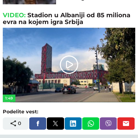
VIDEO:
Stadion u Albaniji od 85 miliona
evra na kojem igra Srbija
Play
Video
1:49
Podelite vest:
0