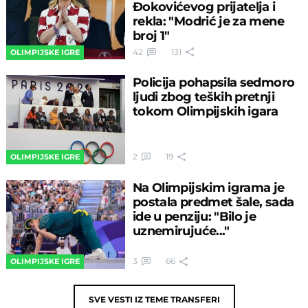
Đokovićevog prijatelja i
rekla: "Modrić je za mene
broj 1"
42
131
OLIMPIJSKE IGRE
Policija pohapsila sedmoro
ljudi zbog teških pretnji
tokom Olimpijskih igara
2
19
OLIMPIJSKE IGRE
Na Olimpijskim igrama je
postala predmet šale, sada
ide u penziju: "Bilo je
uznemirujuće..."
3
66
OLIMPIJSKE IGRE
SVE VESTI IZ TEME
TRANSFERI