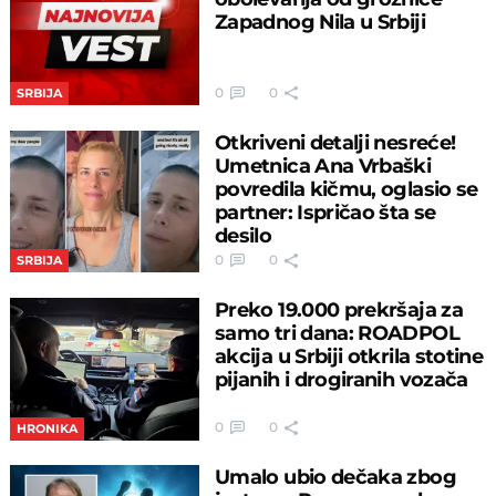
Zapadnog Nila u Srbiji
0
0
SRBIJA
Otkriveni detalji nesreće!
Umetnica Ana Vrbaški
povredila kičmu, oglasio se
partner: Ispričao šta se
desilo
0
0
SRBIJA
Preko 19.000 prekršaja za
samo tri dana: ROADPOL
akcija u Srbiji otkrila stotine
pijanih i drogiranih vozača
0
0
HRONIKA
Umalo ubio dečaka zbog