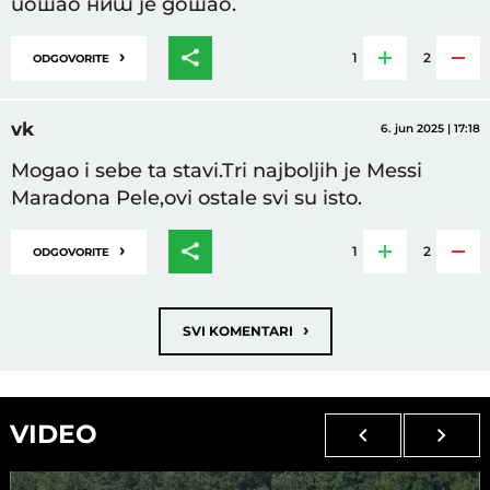
пошао нит је дошао.
›
1
2
ODGOVORITE
vk
6. jun 2025 | 17:18
Mogao i sebe ta stavi.Tri najboljih je Messi
Maradona Pele,ovi ostale svi su isto.
›
1
2
ODGOVORITE
›
SVI KOMENTARI
VIDEO