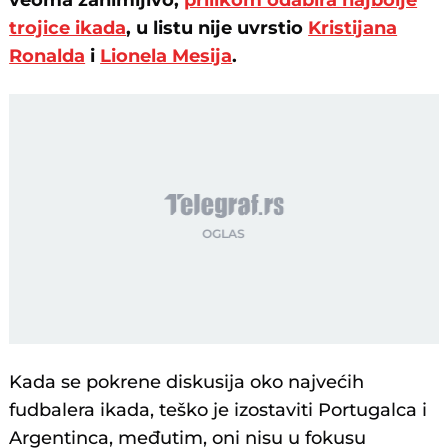
veoma zanimljivo,
prilikom odabira najbolje
trojice ikada
, u listu nije uvrstio
Kristijana
Ronalda
i
Lionela Mesija
.
Kada se pokrene diskusija oko najvećih
fudbalera ikada, teško je izostaviti Portugalca i
Argentinca, međutim, oni nisu u fokusu