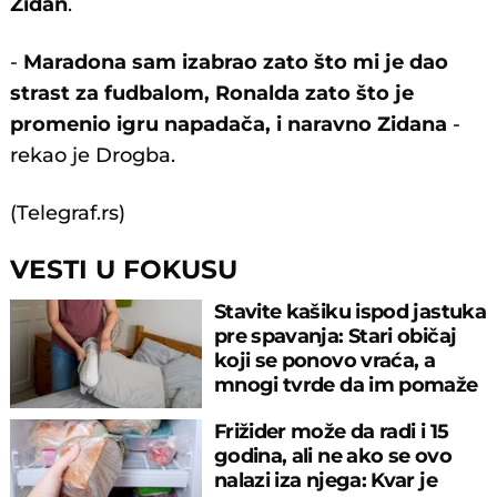
Zidan
.
-
Maradona sam izabrao zato što mi je dao
strast za fudbalom, Ronalda zato što je
promenio igru napadača, i naravno Zidana
-
rekao je Drogba.
(Telegraf.rs)
VESTI U FOKUSU
Stavite kašiku ispod jastuka
pre spavanja: Stari običaj
koji se ponovo vraća, a
mnogi tvrde da im pomaže
Frižider može da radi i 15
godina, ali ne ako se ovo
nalazi iza njega: Kvar je