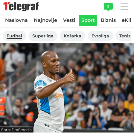
2
Naslovna
Najnovije
Vesti
Sport
Biznis
eKli
Fudbal
Superliga
Košarka
Evroliga
Tenis
Foto: Profimedia