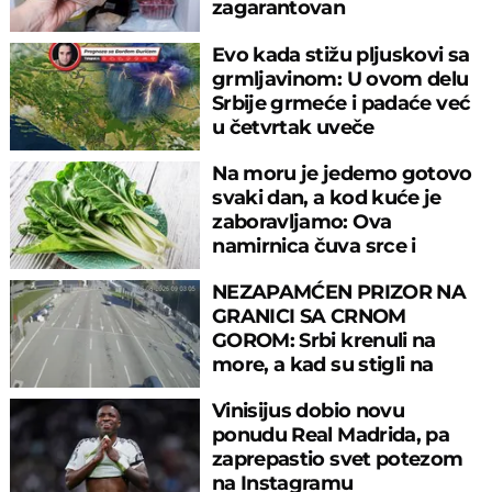
zagarantovan
Evo kada stižu pljuskovi sa
grmljavinom: U ovom delu
Srbije grmeće i padaće već
u četvrtak uveče
Na moru je jedemo gotovo
svaki dan, a kod kuće je
zaboravljamo: Ova
namirnica čuva srce i
reguliše šećer
NEZAPAMĆEN PRIZOR NA
GRANICI SA CRNOM
GOROM: Srbi krenuli na
more, a kad su stigli na
prelaz, ostali u šoku!
Vinisijus dobio novu
ponudu Real Madrida, pa
zaprepastio svet potezom
na Instagramu