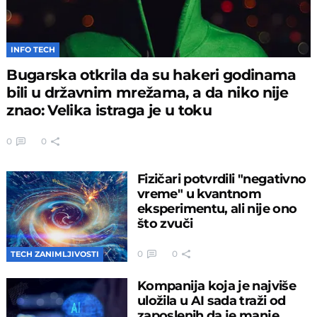
INFO TECH
Bugarska otkrila da su hakeri godinama
bili u državnim mrežama, a da niko nije
znao: Velika istraga je u toku
0
0
Fizičari potvrdili "negativno
vreme" u kvantnom
eksperimentu, ali nije ono
što zvuči
0
0
TECH ZANIMLJIVOSTI
Kompanija koja je najviše
uložila u AI sada traži od
zaposlenih da je manje