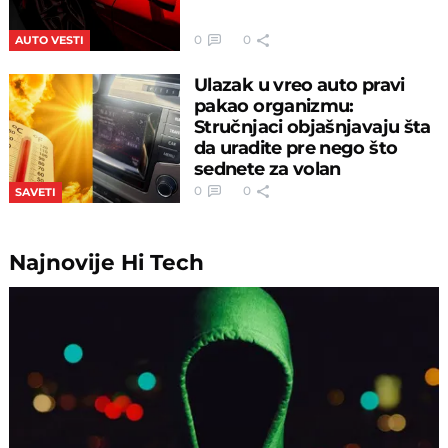
0
0
AUTO VESTI
Ulazak u vreo auto pravi
pakao organizmu:
Stručnjaci objašnjavaju šta
da uradite pre nego što
sednete za volan
0
0
SAVETI
Najnovije
Hi Tech