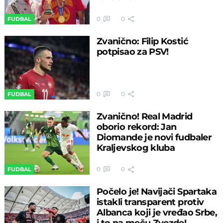
0
0
FUDBAL
Zvanično: Filip Kostić
potpisao za PSV!
0
0
FUDBAL
Zvanično! Real Madrid
oborio rekord: Jan
Diomande je novi fudbaler
Kraljevskog kluba
0
0
FUDBAL
Počelo je! Navijači Spartaka
istakli transparent protiv
Albanca koji je vređao Srbe,
i to na meču Zvezde!