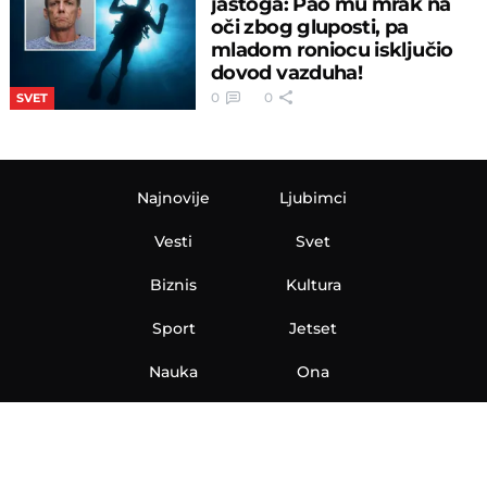
jastoga: Pao mu mrak na
oči zbog gluposti, pa
mladom roniocu isključio
dovod vazduha!
0
0
SVET
Najnovije
Ljubimci
Vesti
Svet
Biznis
Kultura
Sport
Jetset
Nauka
Ona
Aero
Zanimljivosti
eKlinika
Hi-Tech