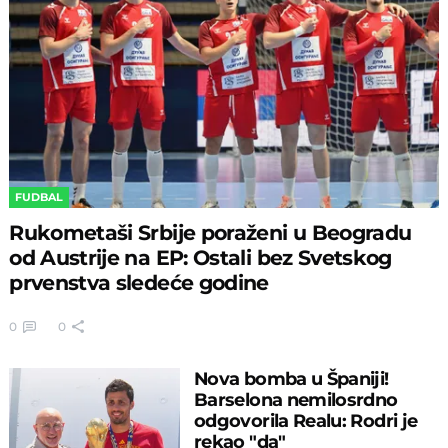
FUDBAL
Rukometaši Srbije poraženi u Beogradu
od Austrije na EP: Ostali bez Svetskog
prvenstva sledeće godine
0
0
Nova bomba u Španiji!
Barselona nemilosrdno
odgovorila Realu: Rodri je
rekao "da"