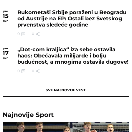
Rukometaši Srbije poraženi u Beogradu
pre
15
od Austrije na EP: Ostali bez Svetskog
min
prvenstva sledeće godine
0
0
„Dot-com kraljica“ iza sebe ostavila
pre
17
haos: Obećavala milijarde i bolju
min
budućnost, a mnogima ostavila dugove!
0
0
SVE NAJNOVIJE VESTI
Najnovije
Sport