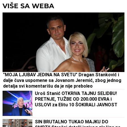
VIŠE SA WEBA
"MOJA LJUBAV JEDINA NA SVETU" Dragan Stanković i
dalje čuva uspomene sa Jovanom Jeremić, zbog jednog
detalja svi komentarišu da je nije preboleo
Uroš Stanić OTKRIVA TAJNU SELIDBU!
PRETNJE, TUŽBE OD 200.000 EVRA i
USLOVI za Elitu 10 ŠOKIRALI JAVNOST
SIN BRUTALNO TUKAO MAJKU DO