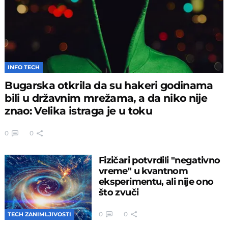
INFO TECH
Bugarska otkrila da su hakeri godinama
bili u državnim mrežama, a da niko nije
znao: Velika istraga je u toku
0
0
Fizičari potvrdili "negativno
vreme" u kvantnom
eksperimentu, ali nije ono
što zvuči
0
0
TECH ZANIMLJIVOSTI