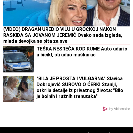
(VIDEO) DRAGAN UREDIO VILU U GROCKOJ NAKON
RASKIDA SA JOVANOM JEREMIĆ Ovako sada izgleda,
mlađa devojka se pita za sve
TEŠKA NESREĆA KOD RUME Auto udario
u bicikl, stradao muškarac
"BILA JE PROSTA I VULGARNA" Slavica
Dobrojević SUROVO O ĆERKI Staniji,
otkrila detalje iz privatnog života: "Bilo
je bolnih i ružnih trenutaka"
by Aklamator