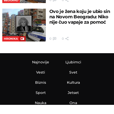
BEOGRAD
Ovo je žena koju je ubio sin
na Novom Beogradu: Niko
nije čuo vapaje za pomoć
0
0
HRONIKA
Najnovije
Ljubimci
Vesti
Svet
Biznis
Kultura
Sport
Jetset
Nauka
Ona
Aero
Zanimljivosti