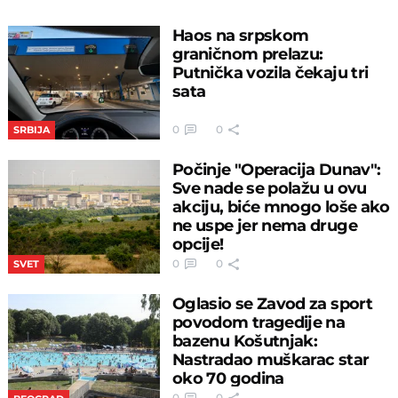
Haos na srpskom
graničnom prelazu:
Putnička vozila čekaju tri
sata
0
0
SRBIJA
Počinje "Operacija Dunav":
Sve nade se polažu u ovu
akciju, biće mnogo loše ako
ne uspe jer nema druge
opcije!
0
0
SVET
Oglasio se Zavod za sport
povodom tragedije na
bazenu Košutnjak:
Nastradao muškarac star
oko 70 godina
0
0