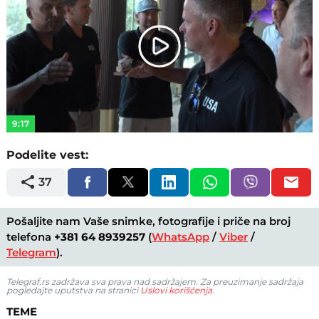
Play
Video
9:17
Podelite vest:
37
Pošaljite nam Vaše snimke, fotografije i priče na broj
telefona
+381 64 8939257
(
WhatsApp
/
Viber
/
Telegram
).
Telegraf.rs zadržava sva prava nad sadržajem. Za preuzimanje sadržaja
pogledajte uputstva na stranici
Uslovi korišćenja
.
TEME