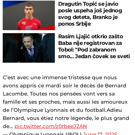
Dragutin Topić se javio
posle uspeha još jednog
svog deteta, Branko je
ponos Srbije
Rasim Ljajić otkrio zašto
Baba nije registrovan za
Tobol: "Pod zabranom
smo... Jedan čovek se sveti
Partizanu"
C’est avec une immense tristesse que nous
avons appris ce mardi soir le décès de Bernard
Lacombe. Toutes nos pensées vont vers sa
famille et ses proches, mais aussi les amoureux
de l’Olympique Lyonnais et du football.Adieu
Bernard, vous étiez notre légende, le plus grand
de…
pic.twitter.com/z0rbeeJ2AN
— Olympique Lyonnais (@OL)
June 17, 2025