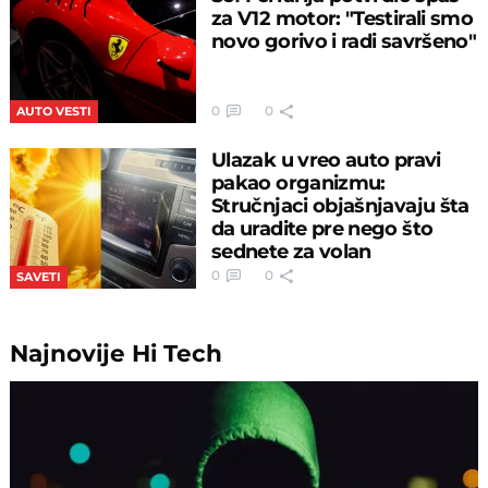
za V12 motor: "Testirali smo
novo gorivo i radi savršeno"
0
0
AUTO VESTI
Ulazak u vreo auto pravi
pakao organizmu:
Stručnjaci objašnjavaju šta
da uradite pre nego što
sednete za volan
0
0
SAVETI
Najnovije
Hi Tech