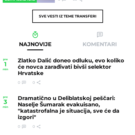
SVE VESTI IZ TEME
TRANSFERI
NAJNOVIJE
KOMENTARI
Zlatko Dalić doneo odluku, evo koliko
pre
1
će novca zarađivati bivši selektor
min
Hrvatske
0
0
Dramatično u Deliblatskoj peščari:
pre
3
Naselje Šumarak evakuisano,
min
"katastrofalna je situacija, sve će da
izgori"
0
0