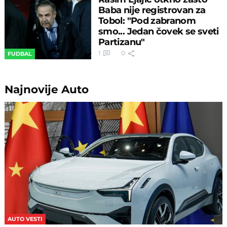
Baba nije registrovan za
Tobol: "Pod zabranom
smo... Jedan čovek se sveti
Partizanu"
1
0
FUDBAL
Najnovije
Auto
AUTO VESTI