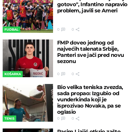
gotovo", Infantino napravio
problem, javili se Ameri
0
0
FUDBAL
FMP doveo jednog od
najvećih talenata Srbije,
Panteri sve jači pred novu
sezonu
0
0
KOŠARKA
Bio velika teniska zvezda,
sada propao: Izgubio od
vunderkinda koji je
isprozivao Novaka, pa se
oglasio
0
0
TENIS
Rasim Ljajić otkrio zašto