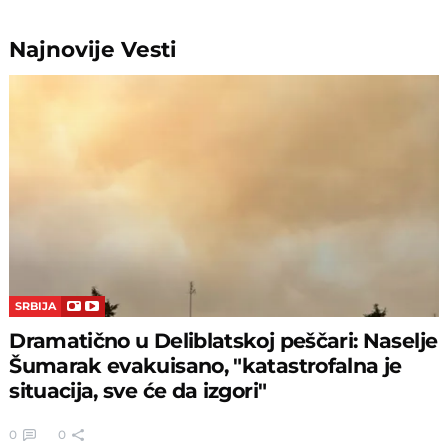
Najnovije
Vesti
SRBIJA
Dramatično u Deliblatskoj peščari: Naselje
Šumarak evakuisano, "katastrofalna je
situacija, sve će da izgori"
0
0