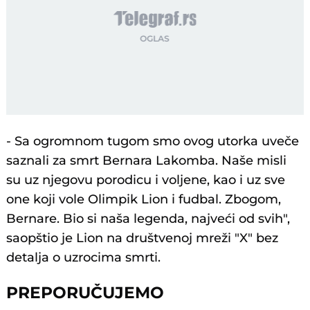
- Sa ogromnom tugom smo ovog utorka uveče
saznali za smrt Bernara Lakomba. Naše misli
su uz njegovu porodicu i voljene, kao i uz sve
one koji vole Olimpik Lion i fudbal. Zbogom,
Bernare. Bio si naša legenda, najveći od svih",
saopštio je Lion na društvenoj mreži "X" bez
detalja o uzrocima smrti.
PREPORUČUJEMO