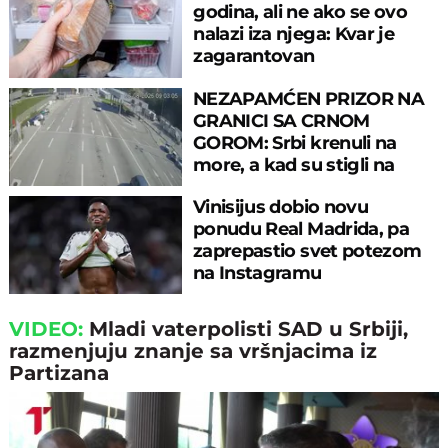
godina, ali ne ako se ovo
nalazi iza njega: Kvar je
zagarantovan
NEZAPAMĆEN PRIZOR NA
GRANICI SA CRNOM
GOROM: Srbi krenuli na
more, a kad su stigli na
prelaz, ostali u šoku!
Vinisijus dobio novu
ponudu Real Madrida, pa
zaprepastio svet potezom
na Instagramu
VIDEO:
Mladi vaterpolisti SAD u Srbiji,
razmenjuju znanje sa vršnjacima iz
Partizana