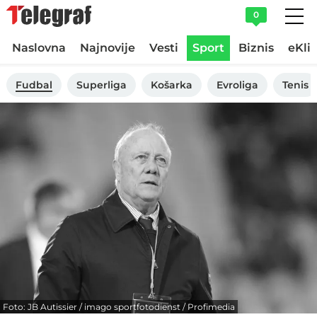
0
Naslovna
Najnovije
Vesti
Sport
Biznis
eKli
Fudbal
Superliga
Košarka
Evroliga
Tenis
Foto: JB Autissier / imago sportfotodienst / Profimedia