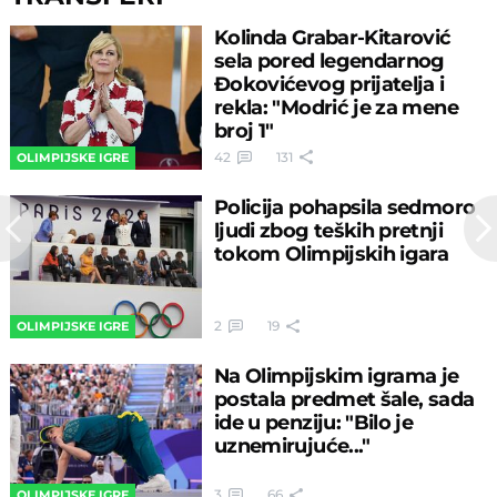
Kolinda Grabar-Kitarović
sela pored legendarnog
Đokovićevog prijatelja i
rekla: "Modrić je za mene
broj 1"
42
131
OLIMPIJSKE IGRE
Policija pohapsila sedmoro
ljudi zbog teških pretnji
tokom Olimpijskih igara
2
19
OLIMPIJSKE IGRE
Na Olimpijskim igrama je
postala predmet šale, sada
ide u penziju: "Bilo je
uznemirujuće..."
3
66
OLIMPIJSKE IGRE