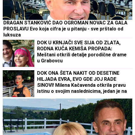
DRAGAN STANKOVIĆ DAO OGROMAN NOVAC ZA GALA
PROSLAVU Evo koja cifra je u pitanju - sve prštalo od
luksuza
DOK U KRNJAČI SVE SIJA OD ZLATA,
RODNA KUĆA KEMIŠA PROPADA:
Meštani otkrili detalje porodične drame
u Grabovcu
DOK ONA ŠETA NAKIT OD DESETINE
HILJADA EVRA, EVO GDE JOJ RADE
SINOVI! Milena Kačavenda otkrila pravu
istinu o svojim naslednicima, jedan je na
primorju