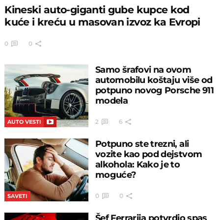
Kineski auto-giganti gube kupce kod
kuće i kreću u masovan izvoz ka Evropi
0
0
Samo šrafovi na ovom
automobilu koštaju više od
potpuno novog Porsche 911
modela
2
6
AUTO VESTI
Potpuno ste trezni, ali
vozite kao pod dejstvom
alkohola: Kako je to
moguće?
0
0
SAVETI
Šef Ferrarija potvrdio spas