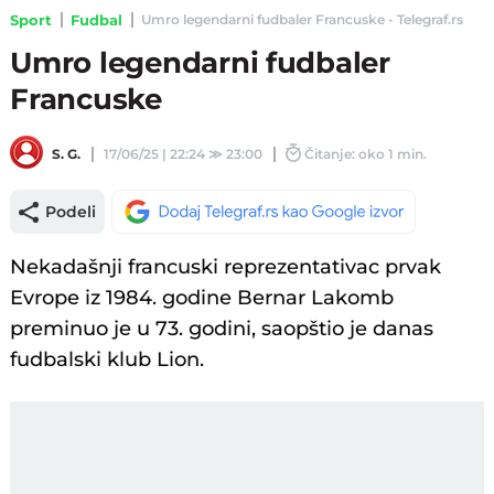
Sport
Fudbal
Umro legendarni fudbaler Francuske - Telegraf.rs
Umro legendarni fudbaler
Francuske
S. G.
17/06/25 | 22:24
≫
23:00
Čitanje: oko 1 min.
Podeli
Nekadašnji francuski reprezentativac prvak
Evrope iz 1984. godine Bernar Lakomb
preminuo je u 73. godini, saopštio je danas
fudbalski klub Lion.