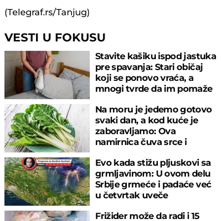
(Telegraf.rs/Tanjug)
VESTI U FOKUSU
Stavite kašiku ispod jastuka
pre spavanja: Stari običaj
koji se ponovo vraća, a
mnogi tvrde da im pomaže
Na moru je jedemo gotovo
svaki dan, a kod kuće je
zaboravljamo: Ova
namirnica čuva srce i
reguliše šećer
Evo kada stižu pljuskovi sa
grmljavinom: U ovom delu
Srbije grmeće i padaće već
u četvrtak uveče
Frižider može da radi i 15