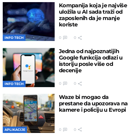
Kompanija koja je najviše
uložila u AI sada traži od
zaposlenih da je manje
koriste
0
0
INFO TECH
Jedna od najpoznatijih
Google funkcija odlazi u
istoriju posle više od
decenije
0
0
INFO TECH
Waze bi mogao da
prestane da upozorava na
kamere i policiju u Evropi
0
0
APLIKACIJE