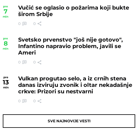
Vučić se oglasio o požarima koji bukte
pre
7
širom Srbije
min
0
0
Svetsko prvenstvo "još nije gotovo",
pre
8
Infantino napravio problem, javili se
min
Ameri
0
0
Vulkan progutao selo, a iz crnih stena
pre
13
danas izviruju zvonik i oltar nekadašnje
min
crkve: Prizori su nestvarni
0
0
SVE NAJNOVIJE VESTI