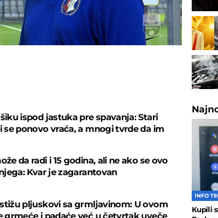
U
Najn
šiku ispod jastuka pre spavanja: Stari
ji se ponovo vraća, a mnogi tvrde da im
ože da radi i 15 godina, ali ne ako se ovo
 njega: Kvar je zagarantovan
INFO T
stižu pljuskovi sa grmljavinom: U ovom
Kupili 
je grmeće i padaće već u četvrtak uveče