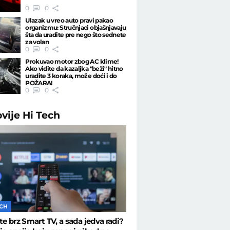
0
0
Ulazak u vreo auto pravi pakao
organizmu: Stručnjaci objašnjavaju
šta da uradite pre nego što sednete
za volan
0
0
Prokuvao motor zbog AC klime!
Ako vidite da kazaljka "beži" hitno
uradite 3 koraka, može doći i do
POŽARA!
0
0
ovije
Hi Tech
ECH
ste brz Smart TV, a sada jedva radi?