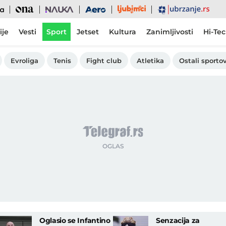
Ljubimci
Ona
Nauka
Aero
Ubrzanje
ije
Vesti
Sport
Jetset
Kultura
Zanimljivosti
Hi-Te
Evroliga
Tenis
Fight club
Atletika
Ostali sportov
Oglasio se Infantino
Senzacija za