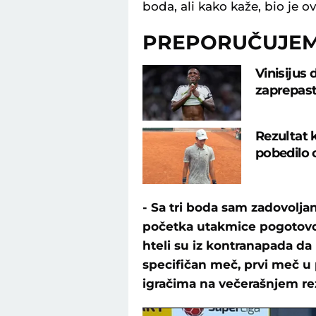
boda, ali kako kaže, bio je 
PREPORUČUJE
Vinisijus
zaprepast
Rezultat 
pobedilo 
- Sa tri boda sam zadovoljan,
početka utakmice pogotovo 
hteli su iz kontranapada da 
specifičan meč, prvi meč u p
igračima na večerašnjem re