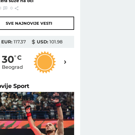
tera suze na oči
0
0
SVE NAJNOVIJE VESTI
EUR:
117.37
USD:
101.98
31
30
o
C
o
C
Beograd
Novi Sad
ovije
Sport