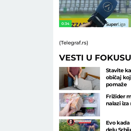
0:34
(Telegraf.rs)
VESTI U FOKUS
Stavite ka
običaj ko
pomaže
Frižider m
nalazi iza
Evo kada 
delu Srbi