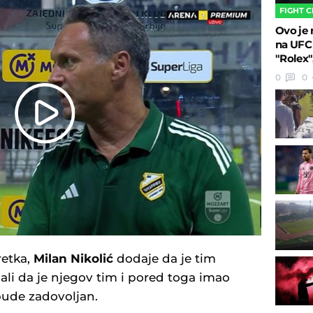
FIGHT 
Ovo je
na UFC
"Rolex"
0
0
Play
Video
retka,
Milan Nikolić
dodaje da je tim
 ali da je njegov tim i pored toga imao
bude zadovoljan.