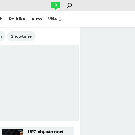
0
ch
Politika
Auto
Više
i
Showtime
UFC objavio novi