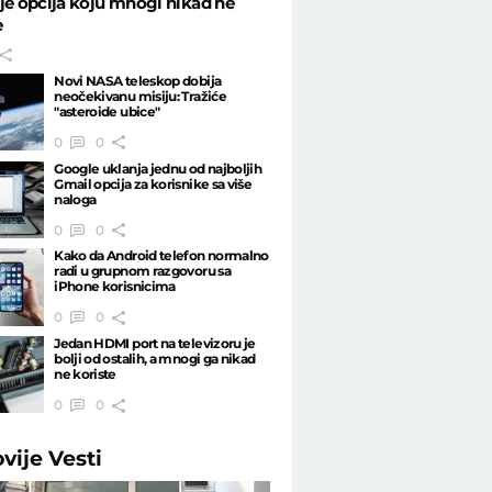
je opcija koju mnogi nikad ne
e
Novi NASA teleskop dobija
neočekivanu misiju: Tražiće
"asteroide ubice"
0
0
Google uklanja jednu od najboljih
Gmail opcija za korisnike sa više
naloga
0
0
Kako da Android telefon normalno
radi u grupnom razgovoru sa
iPhone korisnicima
0
0
Jedan HDMI port na televizoru je
bolji od ostalih, a mnogi ga nikad
ne koriste
0
0
ovije
Vesti