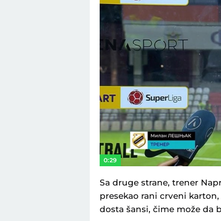
0:29
Sa druge strane, trener Nap
presekao rani crveni karton,
dosta šansi, čime može da 