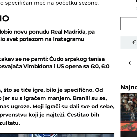
ovo specifičan meč na početku sezone.
MO
 dobio novu ponudu Real Madrida, pa
io svet potezom na Instagramu
25
o
C
kakav se ne pamti: Čudo srpskog tenisa
osvajača Vimbldona i US opena sa 6:0, 6:0
Priština
Najn
 što se tiče igre, bilo je specifično. Od
jer su s igračem manjem. Branili su se,
nas ugroze. Moji igrači su dali sve od sebe,
rvenstvu koji je najteži. Čestitao bih
zultatu.