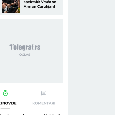
spektakl: Vraća se
Arman Carukjan!
o
JNOVIJE
KOMENTARI