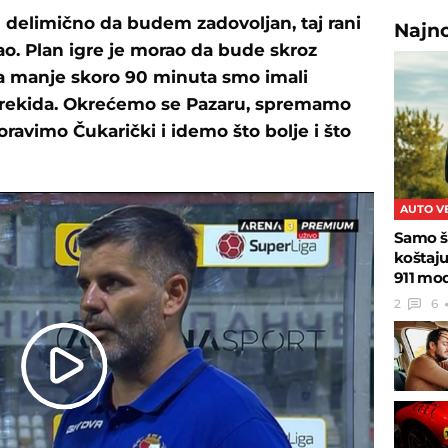
delimično da budem zadovoljan, taj rani
Najn
ao. Plan igre je morao da bude skroz
ča manje skoro 90 minuta smo imali
prekida. Okrećemo se Pazaru, spremamo
ravimo Čukarički i idemo što bolje i što
AUTO V
Samo š
koštaj
911 mo
2
6
Play
Video