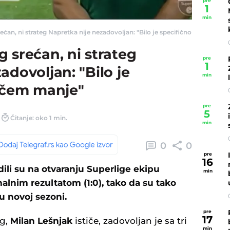
pre
1
min
ćan, ni strateg Napretka nije nezadovoljan: "Bilo je specifično sa igračem m
 srećan, ni strateg
pre
1
adovoljan: "Bilo je
min
račem manje"
pre
5
Čitanje: oko 1 min.
min
0
0
pre
16
li su na otvaranju Superlige ekipu
min
lnim rezultatom (1:0), tako da su tako
 u novoj sezoni.
pre
17
og,
Milan Lešnjak
ističe, zadovoljan je sa tri
min