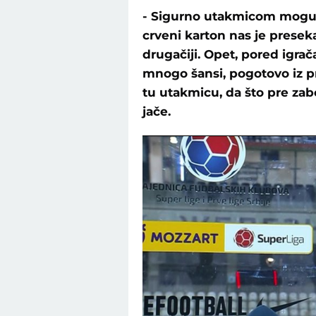
- Sigurno utakmicom mogu 
crveni karton nas je presek
drugačiji. Opet, pored igra
mnogo šansi, pogotovo iz 
tu utakmicu, da što pre zabo
jače.