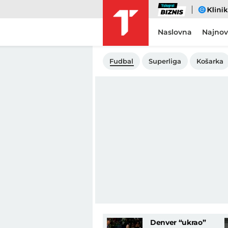
Biznis
eKlinika
Naslovna
Najnov
Fudbal
Superliga
Košarka
Denver “ukrao”