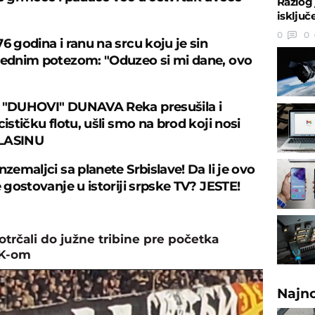
Razlog 
isključ
0
0
6 godina i ranu na srcu koju je sin
jednim potezom: "Oduzeo si mi dane, ovo
 "DUHOVI" DUNAVA Reka presušila i
cističku flotu, ušli smo na brod koji nosi
LASINU
nzemaljci sa planete Srbislave! Da li je ovo
e gostovanje u istoriji srpske TV? JESTE!
otrčali do južne tribine pre početka
EK-om
Najn