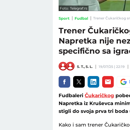
Foto: Telegraf.rs
Sport
Fudbal
Trener Čukaričkog sre
Trener Čukaričkog
Napretka nije nez
specifično sa ig
S. T.
,
S. L.
19/07/25 | 22:19
Fudbaleri
Čukaričkog
pobedi
Napretka iz Kruševca minima
stigli do svoja prva tri boda
Kako i sam trener Čukaričk