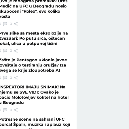
Ovo je mnogima promaklo! Uroš
Medić na UFC u Beogradu nosio
skupoceni "Rolex", evo koliko
košta
anje" - Telegraf.rs
0
0
Prve slike sa mesta eksplozije na
Zvezdari: Po putu srča, oštećen
lokal, ulica u potpunoj tišini
0
0
Zašto je Pentagon uklonio javne
izveštaje o testiranju oružja? Iza
svega se krije zloupotreba AI
0
0
INSPEKTORI IMAJU SNIMAK! Na
njemu se SVE VIDI: Ovako je
bacio Molotovljev koktel na hotel
u Beogradu
0
0
Potresne scene na sahrani UFC
borca! Špalir, muzika i aplauz koji