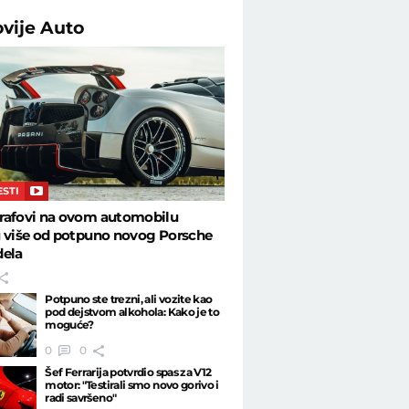
ovije
Auto
ESTI
rafovi na ovom automobilu
u više od potpuno novog Porsche
dela
Potpuno ste trezni, ali vozite kao
pod dejstvom alkohola: Kako je to
moguće?
0
0
Šef Ferrarija potvrdio spas za V12
motor: "Testirali smo novo gorivo i
radi savršeno"