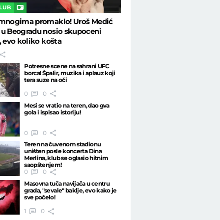
CLUB
 mnogima promaklo! Uroš Medić
 u Beogradu nosio skupoceni
, evo koliko košta
Potresne scene na sahrani UFC
borca! Špalir, muzika i aplauz koji
tera suze na oči
0
0
Mesi se vratio na teren, dao gva
gola i ispisao istoriju!
0
0
Teren na čuvenom stadionu
uništen posle koncerta Dina
Merlina, klub se oglasio hitnim
saopštenjem!
0
0
Masovna tuča navijača u centru
grada, "sevale" baklje, evo kako je
sve počelo!
1
0