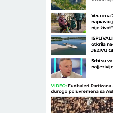
Vera ima 7
napravio 
nije život"
ISPLIVALI
otkrila na
JEZIVU G
Srbi su va
najjezivij
VIDEO:
Fudbaleri Partizana 
durogo poluvremena sa A