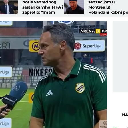
posle vanrednog
senzacijom u
sastanka vrha FIFA i
Montrealu!
zapretio: "Imam
Holanđani kobni p
podršku, nećemo
favorite, ispali
tolerisati napade!"
Zverev i Medvedev!
NA