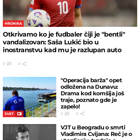
HRONIKA
Otkrivamo ko je fudbaler čiji je "bentli"
vandalizovan: Saša Lukić bio u
inostranstvu kad mu je razlupan auto
0
0
"Operacija barža" opet
odložena na Dunavu:
Drama kod komšija još
traje, poznato gde je
zapelo!
0
0
SVET
VJT u Beogradu o smrti
Vladimira Cvijana: Reč je o