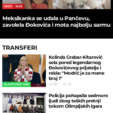
VESTI
13:35
Meksikanka se udala u Pančevu,
zavolela Đokovića i mota najbolju sarmu
TRANSFERI
Kolinda Grabar-Kitarović
sela pored legendarnog
Đokovićevog prijatelja i
rekla: "Modrić je za mene
broj 1"
42
131
OLIMPIJSKE IGRE
Policija pohapsila sedmoro
ljudi zbog teških pretnji
tokom Olimpijskih igara