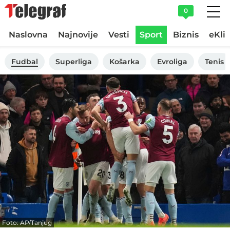
0
Naslovna
Najnovije
Vesti
Sport
Biznis
eKli
Fudbal
Superliga
Košarka
Evroliga
Tenis
Foto: AP/Tanjug