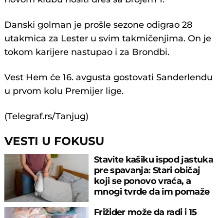
Danski golman je prošle sezone odigrao 28
utakmica za Lester u svim takmičenjima. On je
tokom karijere nastupao i za Brondbi.
Vest Hem će 16. avgusta gostovati Sanderlendu
u prvom kolu Premijer lige.
(Telegraf.rs/Tanjug)
VESTI U FOKUSU
Stavite kašiku ispod jastuka
pre spavanja: Stari običaj
koji se ponovo vraća, a
mnogi tvrde da im pomaže
Frižider može da radi i 15