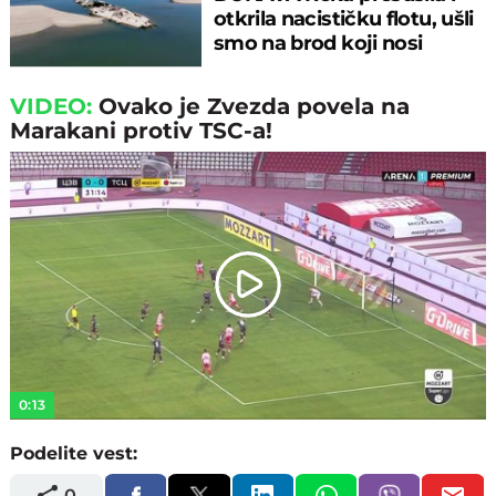
otkrila nacističku flotu, ušli
smo na brod koji nosi
JEZIVU GLASINU
VIDEO:
Ovako je Zvezda povela na
Marakani protiv TSC-a!
Play
Video
0:13
Podelite vest:
0