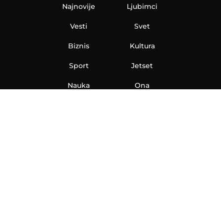
Najnovije
Ljubimci
Vesti
Svet
Biznis
Kultura
Sport
Jetset
Nauka
Ona
Aero
Zanimljivosti
eKlinika
Hi-Tech
Auto
Plantbased
Ubrzanje
Telegraf TV