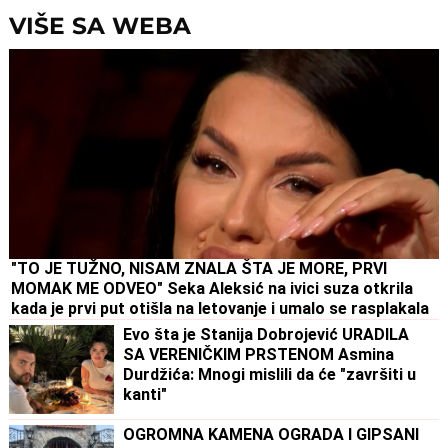
VIŠE SA WEBA
"TO JE TUŽNO, NISAM ZNALA ŠTA JE MORE, PRVI
MOMAK ME ODVEO" Seka Aleksić na ivici suza otkrila
kada je prvi put otišla na letovanje i umalo se rasplakala
Evo šta je Stanija Dobrojević URADILA
SA VERENIČKIM PRSTENOM Asmina
Durdžića: Mnogi mislili da će "završiti u
kanti"
OGROMNA KAMENA OGRADA I GIPSANI