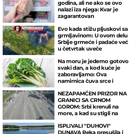
godina, ali ne ako se ovo
nalazi iza njega: Kvar je
zagarantovan
Evo kada stižu pljuskovi sa
grmljavinom: U ovom delu
Srbije grmeće i padaće već
u četvrtak uveče
Na moru je jedemo gotovo
svaki dan, a kod kuće je
zaboravljamo: Ova
namirnica čuva srce i
reguliše šećer
NEZAPAMĆEN PRIZOR NA
GRANICI SA CRNOM
GOROM: Srbi krenuli na
more, a kad su stigli na
prelaz, ostali u šoku!
ISPLIVALI "DUHOVI"
DUNAVA Reka presušila i