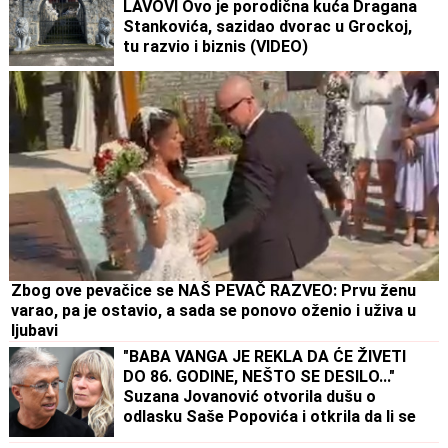
LAVOVI Ovo je porodična kuća Dragana
Stankovića, sazidao dvorac u Grockoj,
tu razvio i biznis (VIDEO)
Zbog ove pevačice se NAŠ PEVAČ RAZVEO: Prvu ženu
varao, pa je ostavio, a sada se ponovo oženio i uživa u
ljubavi
"BABA VANGA JE REKLA DA ĆE ŽIVETI
DO 86. GODINE, NEŠTO SE DESILO..."
Suzana Jovanović otvorila dušu o
odlasku Saše Popovića i otkrila da li se
vraća na estradu: "Na kraju nije imao