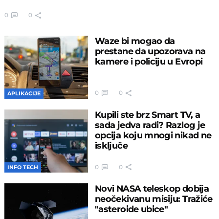
0
0
Waze bi mogao da
prestane da upozorava na
kamere i policiju u Evropi
0
0
APLIKACIJE
Kupili ste brz Smart TV, a
sada jedva radi? Razlog je
opcija koju mnogi nikad ne
isključe
0
0
INFO TECH
Novi NASA teleskop dobija
neočekivanu misiju: Tražiće
"asteroide ubice"