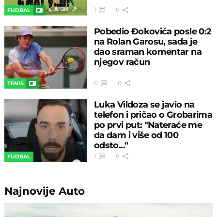
1
0
FUDBAL
Pobedio Đokovića posle 0:2
na Rolan Garosu, sada je
dao sraman komentar na
njegov račun
0
0
TENIS
Luka Vildoza se javio na
telefon i pričao o Grobarima
po prvi put: "Nateraće me
da dam i više od 100
odsto..."
1
0
FUDBAL
Najnovije
Auto