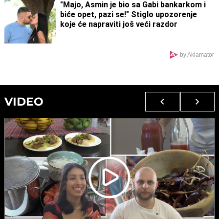
ništa"
"Majo, Asmin je bio sa Gabi bankarkom i
biće opet, pazi se!" Stiglo upozorenje
koje će napraviti još veći razdor
by Aklamator
VIDEO