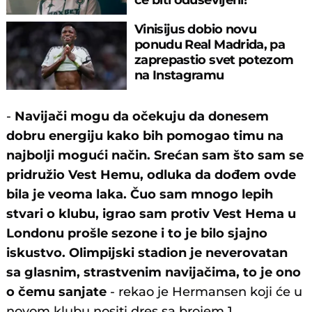
Vinisijus dobio novu
ponudu Real Madrida, pa
zaprepastio svet potezom
na Instagramu
-
Navijači mogu da očekuju da donesem
dobru energiju kako bih pomogao timu na
najbolji mogući način. Srećan sam što sam se
pridružio Vest Hemu, odluka da dođem ovde
bila je veoma laka. Čuo sam mnogo lepih
stvari o klubu, igrao sam protiv Vest Hema u
Londonu prošle sezone i to je bilo sjajno
iskustvo. Olimpijski stadion je neverovatan
sa glasnim, strastvenim navijačima, to je ono
o čemu sanjate
- rekao je Hermansen koji će u
novom klubu nositi dres sa brojem 1.