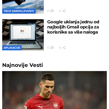
0
0
TECH ZANIMLJIVOSTI
Google uklanja jednu od
najboljih Gmail opcija za
korisnike sa više naloga
0
0
APLIKACIJE
Najnovije
Vesti