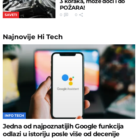
3 koraka, može doći i do
POŽARA!
0
0
SAVETI
Najnovije
Hi Tech
INFO TECH
Jedna od najpoznatijih Google funkcija
odlazi u istoriju posle više od decenije