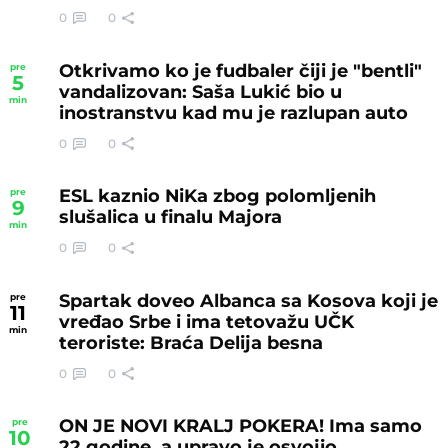
0
0
Otkrivamo ko je fudbaler čiji je "bentli"
pre
5
vandalizovan: Saša Lukić bio u
min
inostranstvu kad mu je razlupan auto
0
0
ESL kaznio NiKa zbog polomljenih
pre
9
slušalica u finalu Majora
min
0
0
Spartak doveo Albanca sa Kosova koji je
pre
11
vređao Srbe i ima tetovažu UČK
min
teroriste: Braća Delija besna
0
0
ON JE NOVI KRALJ POKERA! Ima samo
pre
10
22 godine, a upravo je osvojio