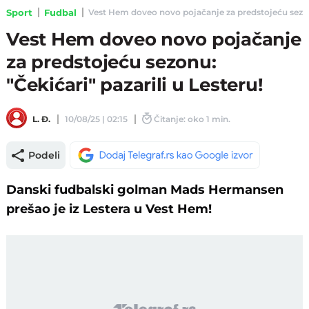
Sport
Fudbal
Vest Hem doveo novo pojačanje za predstojeću sezonu: 
Vest Hem doveo novo pojačanje
za predstojeću sezonu:
"Čekićari" pazarili u Lesteru!
L. Đ.
10/08/25 | 02:15
Čitanje: oko 1 min.
Podeli
Danski fudbalski golman Mads Hermansen
prešao je iz Lestera u Vest Hem!