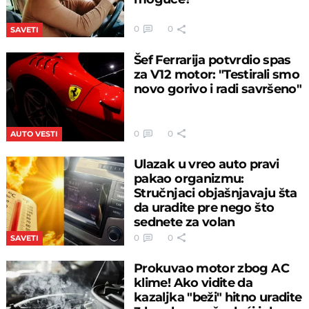
0
0
SAVETI
Šef Ferrarija potvrdio spas
za V12 motor: "Testirali smo
novo gorivo i radi savršeno"
0
0
AUTO VESTI
Ulazak u vreo auto pravi
pakao organizmu:
Stručnjaci objašnjavaju šta
da uradite pre nego što
sednete za volan
0
0
SAVETI
Prokuvao motor zbog AC
klime! Ako vidite da
kazaljka "beži" hitno uradite