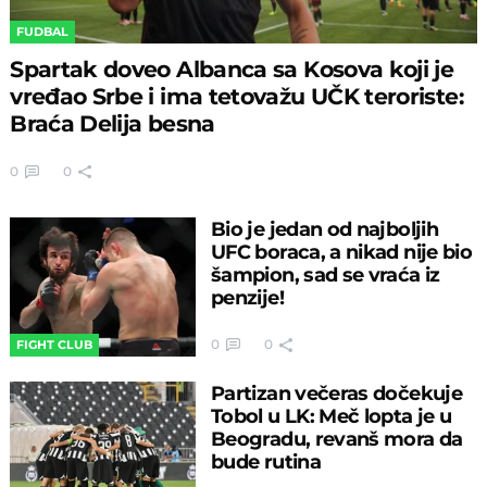
FUDBAL
Spartak doveo Albanca sa Kosova koji je
vređao Srbe i ima tetovažu UČK teroriste:
Braća Delija besna
0
0
Bio je jedan od najboljih
UFC boraca, a nikad nije bio
šampion, sad se vraća iz
penzije!
0
0
FIGHT CLUB
Partizan večeras dočekuje
Tobol u LK: Meč lopta je u
Beogradu, revanš mora da
bude rutina