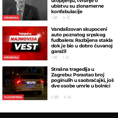
utopljenju, tvrdnje o
ubistvu su zlonamerne
konfabulacije
1
0
HRONIKA
Vandalizovan skupoceni
auto poznatog srpskog
fudbalera: Razbijena stakla
dok je bio u dobro čuvanoj
garaži!
1
1
HRONIKA
Strašna tragedija u
Zagrebu: Porastao broj
poginulih u saobraćajki, još
dve osobe umrle u bolnici
0
0
JUGOSFERA