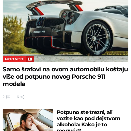
AUTO VESTI
Samo šrafovi na ovom automobilu koštaju
više od potpuno novog Porsche 911
modela
2
6
Potpuno ste trezni, ali
vozite kao pod dejstvom
alkohola: Kako je to
moguće?