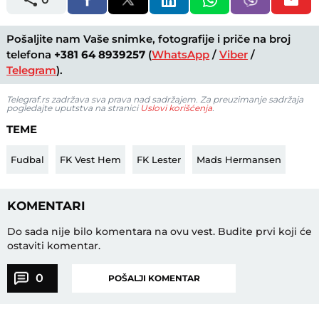
Pošaljite nam Vaše snimke, fotografije i priče na broj
telefona
+381 64 8939257
(
WhatsApp
/
Viber
/
Telegram
).
Telegraf.rs zadržava sva prava nad sadržajem. Za preuzimanje sadržaja
pogledajte uputstva na stranici
Uslovi korišćenja
.
TEME
Fudbal
FK Vest Hem
FK Lester
Mads Hermansen
KOMENTARI
Do sada nije bilo komentara na ovu vest.
Budite prvi koji će
ostaviti komentar.
0
POŠALJI KOMENTAR