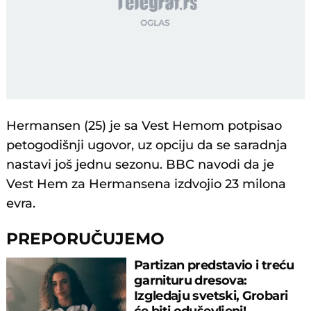
Hermansen (25) je sa Vest Hemom potpisao
petogodišnji ugovor, uz opciju da se saradnja
nastavi još jednu sezonu. BBC navodi da je
Vest Hem za Hermansena izdvojio 23 milona
evra.
PREPORUČUJEMO
Partizan predstavio i treću
garnituru dresova:
Izgledaju svetski, Grobari
će biti oduševljeni!