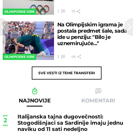
2
19
OLIMPIJSKE IGRE
Na Olimpijskim igrama je
postala predmet šale, sada
ide u penziju: "Bilo je
uznemirujuće..."
3
66
OLIMPIJSKE IGRE
SVE VESTI IZ TEME
TRANSFERI
NAJNOVIJE
KOMENTARI
Italijanska tajna dugovečnosti:
pre
2
Stogodišnjaci sa Sardinije imaju jednu
min
naviku od 11 sati nedeljno