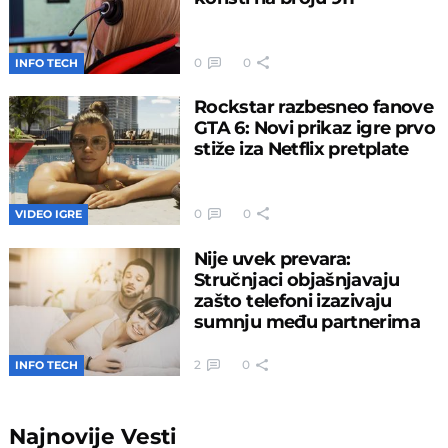
0
0
INFO TECH
Rockstar razbesneo fanove
GTA 6: Novi prikaz igre prvo
stiže iza Netflix pretplate
0
0
VIDEO IGRE
Nije uvek prevara:
Stručnjaci objašnjavaju
zašto telefoni izazivaju
sumnju među partnerima
2
0
INFO TECH
Najnovije
Vesti