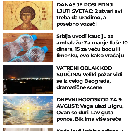
DANAS JE POSLEDNJI
LJUTI SVETAC: 2 stvari svi
treba da uradimo, a
posebno vozači
Srbija uvodi kauciju za
ambalažu: Za manje flaše 10
dinara, 15 za veću bocu ili
limenku, evo kako vraćaju
pare
VATRENI OBLAK KOD
SURČINA: Veliki požar vidi
se iz celog Beograda,
dramatične scene
uznemirile prestonicu
DNEVNI HOROSKOP ZA 9.
AVGUST: Vaga ulazi u igru,
Ovan se duri, Lav guta
ponos, Bik ima više sreće
nego pameti