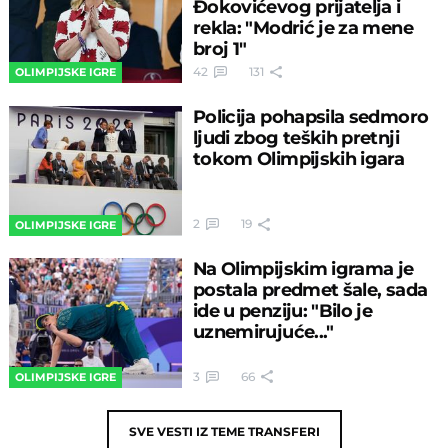
Đokovićevog prijatelja i
rekla: "Modrić je za mene
broj 1"
42
131
OLIMPIJSKE IGRE
Policija pohapsila sedmoro
ljudi zbog teških pretnji
tokom Olimpijskih igara
2
19
OLIMPIJSKE IGRE
Na Olimpijskim igrama je
postala predmet šale, sada
ide u penziju: "Bilo je
uznemirujuće..."
3
66
OLIMPIJSKE IGRE
SVE VESTI IZ TEME
TRANSFERI