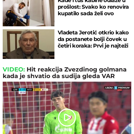
Kade i tuš kabine odlaze u
prošlost: Svako ko renovira
kupatilo sada želi ovo
Vladeta Jerotić otkrio kako
da postanete bolji čovek u
četiri koraka: Prvi je najteži
VIDEO:
Hit reakcija Zvezdinog golmana
kada je shvatio da sudija gleda VAR
Play