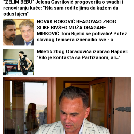
"ŽELIM BEBU" Jelena Gavrilović progovorila o svadbi i
renoviranju kuće: "Išla sam roditeljima da kažem da
odustajem"
NOVAK ĐOKOVIĆ REAGOVAO ZBOG
SLIKE BIVŠEG MUŽA DRAGANE
MIRKOVIĆ Toni Bijelić se pohvalio! Potez
slavnog tenisera iznenadio sve - o
ovome se i dalje priča
Miletić zbog Obradovića izabrao Hapoel:
"Bilo je kontakta sa Partizanom, ali..."