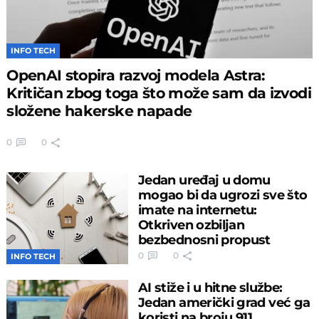
INFO TECH
OpenAI stopira razvoj modela Astra:
Kritičan zbog toga što može sam da izvodi
složene hakerske napade
0
0
Jedan uređaj u domu
mogao bi da ugrozi sve što
imate na internetu:
Otkriven ozbiljan
bezbednosni propust
0
0
INFO TECH
AI stiže i u hitne službe:
Jedan američki grad već ga
koristi na broju 911