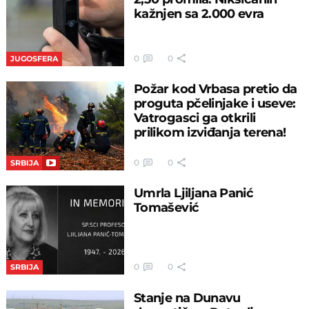
kažnjen sa 2.000 evra
0
0
JUGOSFERA
Požar kod Vrbasa pretio da
proguta pčelinjake i useve:
Vatrogasci ga otkrili
prilikom izviđanja terena!
0
0
SRBIJA
Umrla Ljiljana Panić
Tomašević
0
0
SRBIJA
Stanje na Dunavu