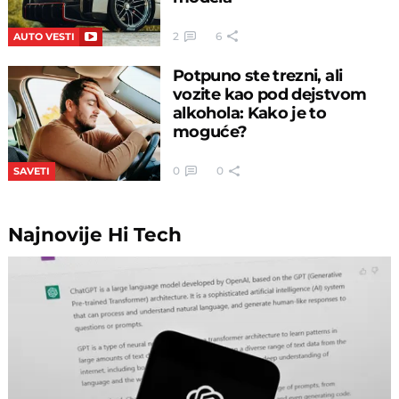
2
6
AUTO VESTI
Potpuno ste trezni, ali
vozite kao pod dejstvom
alkohola: Kako je to
moguće?
0
0
SAVETI
Najnovije
Hi Tech