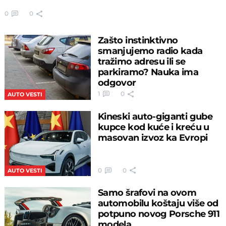
0
0
Zašto instinktivno
smanjujemo radio kada
tražimo adresu ili se
parkiramo? Nauka ima
odgovor
1
0
AUTO VESTI
Kineski auto-giganti gube
kupce kod kuće i kreću u
masovan izvoz ka Evropi
0
0
AUTO VESTI
Samo šrafovi na ovom
automobilu koštaju više od
potpuno novog Porsche 911
modela