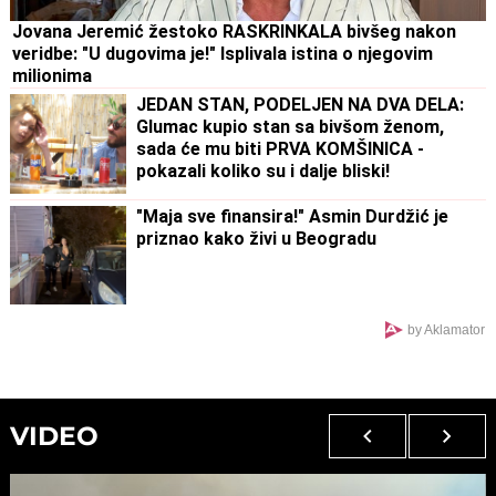
Jovana Jeremić žestoko RASKRINKALA bivšeg nakon
veridbe: "U dugovima je!" Isplivala istina o njegovim
milionima
JEDAN STAN, PODELJEN NA DVA DELA:
Glumac kupio stan sa bivšom ženom,
sada će mu biti PRVA KOMŠINICA -
pokazali koliko su i dalje bliski!
"Maja sve finansira!" Asmin Durdžić je
priznao kako živi u Beogradu
by Aklamator
VIDEO