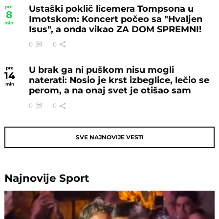
Ustaški poklič licemera Tompsona u
pre
8
Imotskom: Koncert počeo sa "Hvaljen
min
Isus", a onda vikao ZA DOM SPREMNI!
0
0
U brak ga ni puškom nisu mogli
pre
14
naterati: Nosio je krst izbeglice, lečio se
min
perom, a na onaj svet je otišao sam
0
0
SVE NAJNOVIJE VESTI
Najnovije
Sport