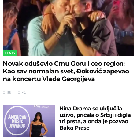
TENIS
Novak oduševio Crnu Goru i ceo region:
Kao sav normalan svet, Đoković zapevao
na koncertu Vlade Georgijeva
0
0
Nina Drama se uključila
uživo, pričala o Srbiji i digla
tri prsta, a onda je pozvao
Baka Prase