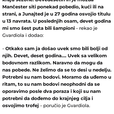
Mančester siti ponekad pobedio, kući ili na
strani, a Junajted je u 27 godina osvojio titulu
u 13 navrata. U poslednjih osam, devet godina
mi smo šest puta bili šampioni
- rekao je
Gvardiola i dodao:
-
Otkako sam ja došao uvek smo bili bolji od
njih. Devet, deset godina…. Uvek sa velikom
bodovnom razlikom. Naravno da mogu da
nas pobede. Ne želimo da se to desi u nedelju.
Potrebni su nam bodovi. Moramo da uđemo u
ritam, to su nam bodovi neophodni da se
oporavimo posle dva poraza i koji su nam
potrebni da dođemo do krajnjeg cilja i
osvojimo trofej
- poručio je Gvardiola.