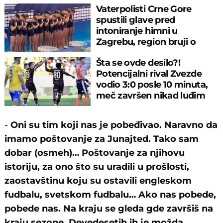
Vaterpolisti Crne Gore
spustili glave pred
intoniranje himni u
Zagrebu, region bruji o
velikom propustu
Šta se ovde desilo?!
Potencijalni rival Zvezde
vodio 3:0 posle 10 minuta,
meč završen nikad luđim
rezultatom
-
Oni su tim koji nas je pobeđivao. Naravno da
imamo poštovanje za Junajted. Tako sam
dobar (osmeh)… Poštovanje za njihovu
istoriju, za ono što su uradili u prošlosti,
zaostavštinu koju su ostavili engleskom
fudbalu, svetskom fudbalu… Ako nas pobede,
pobede nas. Na kraju se gleda gde završiš na
kraju sezone. Devedesetih ih je možda