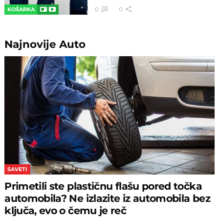
0
0
KOŠARKA
Najnovije
Auto
SAVETI
Primetili ste plastičnu flašu pored točka
automobila? Ne izlazite iz automobila bez
ključa, evo o čemu je reč