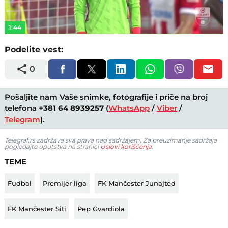
Video
1:44
Podelite vest:
0
Pošaljite nam Vaše snimke, fotografije i priče na broj
telefona
+381 64 8939257
(
WhatsApp
/
Viber
/
Telegram
).
Telegraf.rs zadržava sva prava nad sadržajem. Za preuzimanje sadržaja
pogledajte uputstva na stranici
Uslovi korišćenja
.
TEME
Fudbal
Premijer liga
FK Mančester Junajted
FK Mančester Siti
Pep Gvardiola