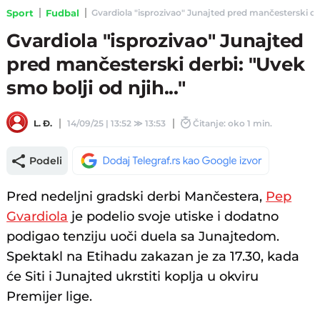
Sport
Fudbal
Gvardiola "isprozivao" Junajted pred mančesterski derbi
Gvardiola "isprozivao" Junajted
pred mančesterski derbi: "Uvek
smo bolji od njih..."
L. Đ.
14/09/25 | 13:52
≫
13:53
Čitanje: oko 1 min.
Podeli
Pred nedeljni gradski derbi Mančestera,
Pep
Gvardiola
je podelio svoje utiske i dodatno
podigao tenziju uoči duela sa Junajtedom.
Spektakl na Etihadu zakazan je za 17.30, kada
će Siti i Junajted ukrstiti koplja u okviru
Premijer lige.