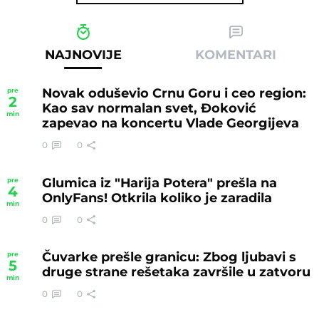
NAJNOVIJE
KOMENTARI
Novak oduševio Crnu Goru i ceo region:
pre
2
Kao sav normalan svet, Đoković
min
zapevao na koncertu Vlade Georgijeva
0
0
Glumica iz "Harija Potera" prešla na
pre
4
OnlyFans! Otkrila koliko je zaradila
min
0
0
Čuvarke prešle granicu: Zbog ljubavi s
pre
5
druge strane rešetaka završile u zatvoru
min
0
0