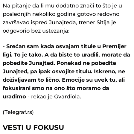
Na pitanje da li mu dodatno znači to što je u
poslednjih nekoliko godina gotovo redovno
završavao ispred Junajteda, trener Sitija je
odgovorio bez ustezanja:
-
Srećan sam kada osvajam titule u Premijer
ligi. To je tako. A da biste to uradili, morate da
pobedite Junajted. Ponekad ne pobedite
Junajted, pa ipak osvojite titulu. Iskreno, ne
doživljavam to lično. Emocije su uvek tu, ali
fokusirani smo na ono što moramo da
uradimo
- rekao je Gvardiola.
(Telegraf.rs)
VESTI U FOKUSU