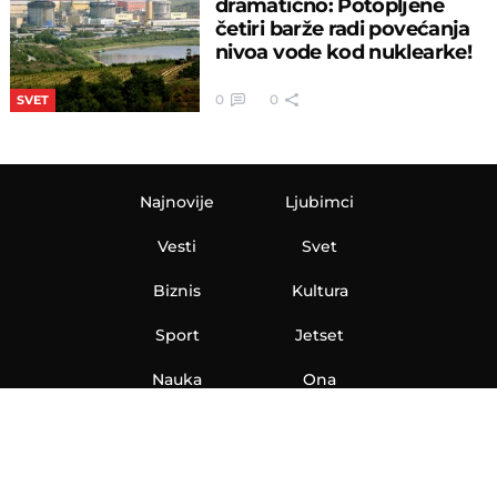
dramatično: Potopljene
četiri barže radi povećanja
nivoa vode kod nuklearke!
0
0
SVET
Najnovije
Ljubimci
Vesti
Svet
Biznis
Kultura
Sport
Jetset
Nauka
Ona
Aero
Zanimljivosti
eKlinika
Hi-Tech