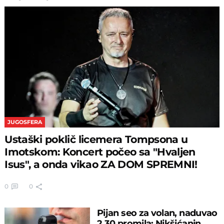
JUGOSFERA
Ustaški poklič licemera Tompsona u
Imotskom: Koncert počeo sa "Hvaljen
Isus", a onda vikao ZA DOM SPREMNI!
0
0
Pijan seo za volan, naduvao
2,30 promila: Nikšićanin