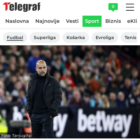
0
Naslovna
Najnovije
Vesti
Sport
Biznis
eKli
Fudbal
Superliga
Košarka
Evroliga
Tenis
Foto: Tanjug/Ap