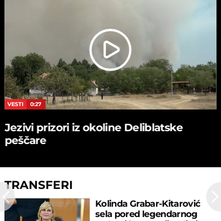
VESTI
0:27
Jezivi prizori iz okoline Deliblatske
peščare
TRANSFERI
Kolinda Grabar-Kitarović
sela pored legendarnog