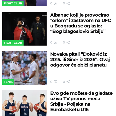
0
0
FIGHT CLUB
Albanac koji je provocirao
"orlom" i zastavom na UFC
u Beogradu se oglasio:
“Bog blagoslovio Srbiju”
0
0
FIGHT CLUB
Novaka pitali “Đoković iz
2015. ili Siner iz 2026”: Ovaj
odgovor će obići planetu
0
0
TENIS
Evo gde možete da gledate
uživo TV prenos meča
Srbija - Poljska na
Eurobasketu U16