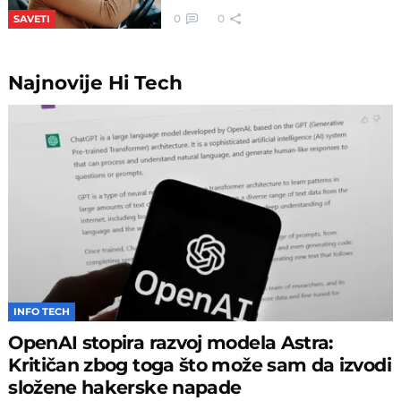
0
0
SAVETI
Najnovije
Hi Tech
INFO TECH
OpenAI stopira razvoj modela Astra:
Kritičan zbog toga što može sam da izvodi
složene hakerske napade