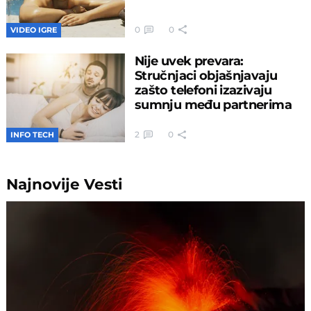
0
0
VIDEO IGRE
Nije uvek prevara:
Stručnjaci objašnjavaju
zašto telefoni izazivaju
sumnju među partnerima
2
0
INFO TECH
Najnovije
Vesti