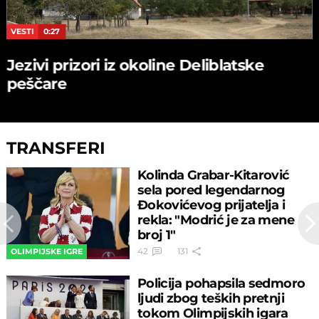
VESTI
0:27
Jezivi prizori iz okoline Deliblatske
peščare
TRANSFERI
Kolinda Grabar-Kitarović
sela pored legendarnog
Đokovićevog prijatelja i
rekla: "Modrić je za mene
broj 1"
42
131
OLIMPIJSKE IGRE
Policija pohapsila sedmoro
ljudi zbog teških pretnji
tokom Olimpijskih igara