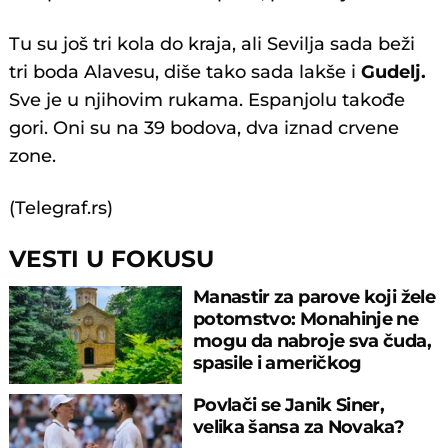
Tu su još tri kola do kraja, ali Sevilja sada beži
tri boda Alavesu, diše tako sada lakše i
Gudelj.
Sve je u njihovim rukama. Espanjolu takođe
gori. Oni su na 39 bodova, dva iznad crvene
zone.
(Telegraf.rs)
VESTI U FOKUSU
Manastir za parove koji žele
potomstvo: Monahinje ne
mogu da nabroje sva čuda,
spasile i američkog
ambasadora
Povlači se Janik Siner,
velika šansa za Novaka?