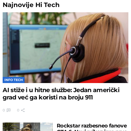
Najnovije
Hi Tech
INFO TECH
AI stiže i u hitne službe: Jedan američki
grad već ga koristi na broju 911
0
0
Rockstar razbesneo fanove