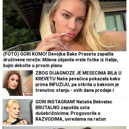
(FOTO) GORI KOMO! Devojka Bake Praseta zapalila
društvene mreže: Milena objavila vrele fotke iz Italije,
bujni dekolte u prvom planu
ZBOG DIJAGNOZE JE MESECIMA BILA U
KREVETU Naša pevačica pokazala kako
prima INFUZIJU, pa otkrila u kakvom je
trenutno stanju - ovih dana prodaje i
kuću
GORI INSTAGRAM! Nataša Bekvalac
BRUTALNO zapušila usta
dušebrižnicima: Progovorila o
RAZVODIMA, uvredama na račun
izgleda, pa otkrila ŠOK DETALJE