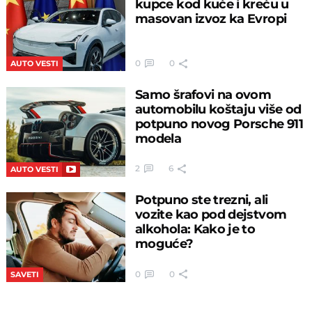
kupce kod kuće i kreću u
masovan izvoz ka Evropi
0
0
AUTO VESTI
Samo šrafovi na ovom
automobilu koštaju više od
potpuno novog Porsche 911
modela
2
6
AUTO VESTI
Potpuno ste trezni, ali
vozite kao pod dejstvom
alkohola: Kako je to
moguće?
0
0
SAVETI