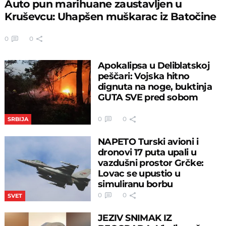
Auto pun marihuane zaustavljen u
Kruševcu: Uhapšen muškarac iz Batočine
0
0
Apokalipsa u Deliblatskoj
peščari: Vojska hitno
dignuta na noge, buktinja
GUTA SVE pred sobom
0
0
SRBIJA
NAPETO Turski avioni i
dronovi 17 puta upali u
vazdušni prostor Grčke:
Lovac se upustio u
simuliranu borbu
0
0
SVET
JEZIV SNIMAK IZ