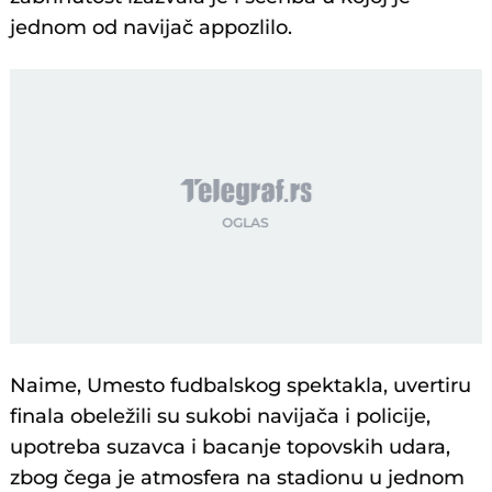
jednom od navijač appozlilo.
Naime, Umesto fudbalskog spektakla, uvertiru
finala obeležili su sukobi navijača i policije,
upotreba suzavca i bacanje topovskih udara,
zbog čega je atmosfera na stadionu u jednom