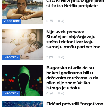
GTA 6: Novi prikaz igre prvo
stiže iza Netflix pretplate
0
0
VIDEO IGRE
Nije uvek prevara:
Stručnjaci objašnjavaju
zašto telefoni izazivaju
sumnju među partnerima
2
0
INFO TECH
Bugarska otkrila da su
hakeri godinama bili u
državnim mrežama, a da
niko nije znao: Velika
istraga je u toku
0
0
INFO TECH
Fizičari potvrdili "negativno