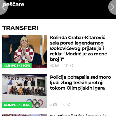
peščare
TRANSFERI
Kolinda Grabar-Kitarović
sela pored legendarnog
Đokovićevog prijatelja i
rekla: "Modrić je za mene
broj 1"
42
131
OLIMPIJSKE IGRE
Policija pohapsila sedmoro
ljudi zbog teških pretnji
tokom Olimpijskih igara
2
19
OLIMPIJSKE IGRE