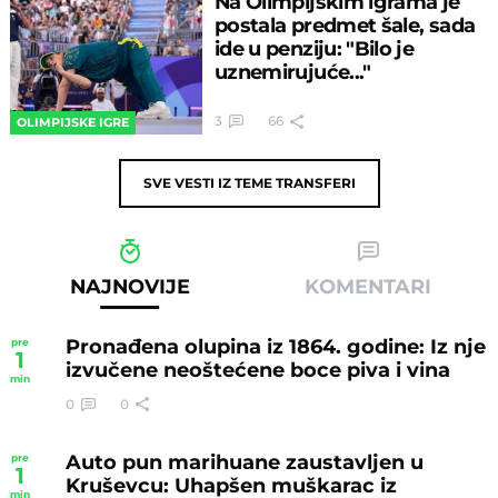
Na Olimpijskim igrama je
postala predmet šale, sada
ide u penziju: "Bilo je
uznemirujuće..."
3
66
OLIMPIJSKE IGRE
SVE VESTI IZ TEME
TRANSFERI
NAJNOVIJE
KOMENTARI
Pronađena olupina iz 1864. godine: Iz nje
pre
1
izvučene neoštećene boce piva i vina
min
0
0
Auto pun marihuane zaustavljen u
pre
1
Kruševcu: Uhapšen muškarac iz
min