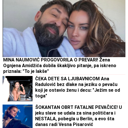
MINA NAUMOVIĆ PROGOVORILA O PREVARI! Žena
Ognjena Amidžića dobila škakljivo pitanje, pa iskreno
priznala: "To je lakše"
ČEKA DETE SA LJUBAVNICOM Ana
Radulović bez dlake na jeziku o pevaču
koji je ostavio ženu i decu: "Ježim se od
toga"
ŠOKANTAN OBRT FATALNE PEVAČICE! U
jeku slave se udala za sina političara i
NESTALA, pobegla u Berlin, a evo šta
danas radi Vesna Pisarović