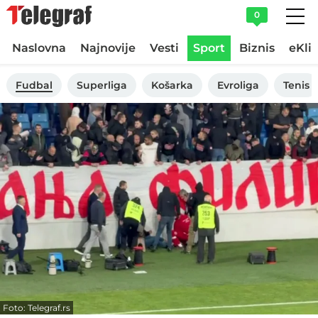
0
Naslovna
Najnovije
Vesti
Sport
Biznis
eKli
Fudbal
Superliga
Košarka
Evroliga
Tenis
Foto: Telegraf.rs