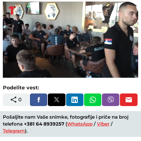
Loaded
:
Unmute
11.48%
Podelite vest:
0
Pošaljite nam Vaše snimke, fotografije i priče na broj
telefona
+381 64 8939257
(
WhatsApp
/
Viber
/
Telegram
).