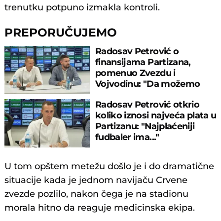
trenutku potpuno izmakla kontroli.
PREPORUČUJEMO
Radosav Petrović o
finansijama Partizana,
pomenuo Zvezdu i
Vojvodinu: "Da možemo
igračima da damo 50.000..."
Radosav Petrović otkrio
koliko iznosi najveća plata u
Partizanu: "Najplaćeniji
fudbaler ima..."
U tom opštem metežu došlo je i do dramatične
situacije kada je jednom navijaču Crvene
zvezde pozlilo, nakon čega je na stadionu
morala hitno da reaguje medicinska ekipa.