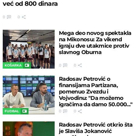
već od 800 dinara
0
0
Mega deo novog spektakla
na Mikonosu: Za vikend
igraju dve utakmice protiv
slavnog Oburna
0
0
KOŠARKA
Radosav Petrović o
finansijama Partizana,
pomenuo Zvezdu i
Vojvodinu: "Da možemo
igračima da damo 50.000..."
0
0
FUDBAL
Radosav Petrović otkrio šta
je Slaviša Jokanović