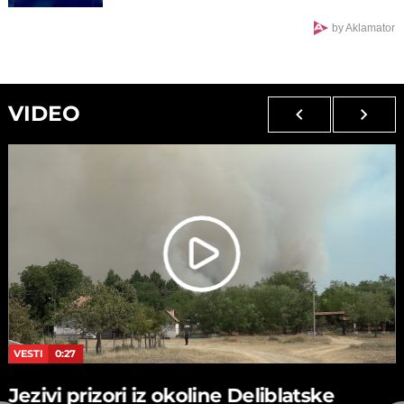
by Aklamator
VIDEO
VESTI
0:27
Jezivi prizori iz okoline Deliblatske