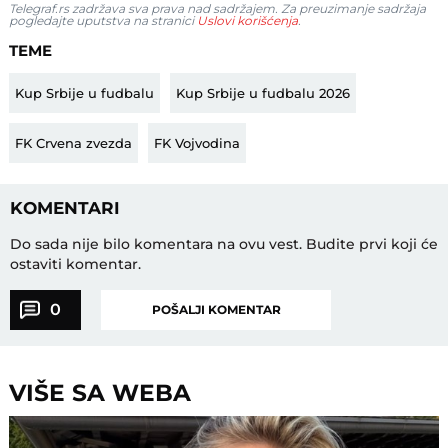
Telegraf.rs zadržava sva prava nad sadržajem. Za preuzimanje sadržaja
pogledajte uputstva na stranici
Uslovi korišćenja
.
TEME
Kup Srbije u fudbalu
Kup Srbije u fudbalu 2026
FK Crvena zvezda
FK Vojvodina
KOMENTARI
Do sada nije bilo komentara na ovu vest.
Budite prvi koji će
ostaviti komentar.
0
POŠALJI KOMENTAR
VIŠE SA WEBA