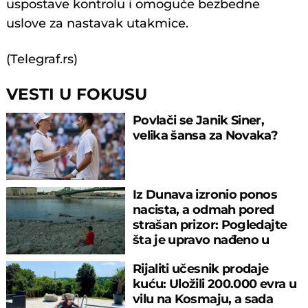
uspostave kontrolu i omoguće bezbedne
uslove za nastavak utakmice.
(Telegraf.rs)
VESTI U FOKUSU
Povlači se Janik Siner,
velika šansa za Novaka?
Iz Dunava izronio ponos
nacista, a odmah pored
strašan prizor: Pogledajte
šta je upravo nađeno u
rečnom blatu
Rijaliti učesnik prodaje
kuću: Uložili 200.000 evra u
vilu na Kosmaju, a sada