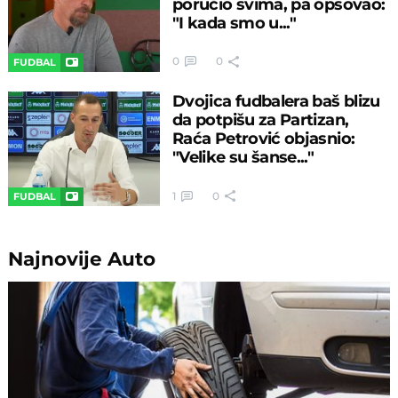
poručio svima, pa opsovao:
"I kada smo u..."
0
0
FUDBAL
Dvojica fudbalera baš blizu
da potpišu za Partizan,
Raća Petrović objasnio:
"Velike su šanse..."
1
0
FUDBAL
Najnovije
Auto