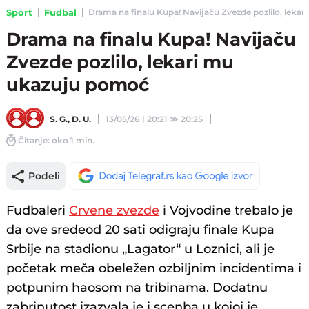
Sport
Fudbal
Drama na finalu Kupa! Navijaču Zvezde pozlilo, lekar
Drama na finalu Kupa! Navijaču
Zvezde pozlilo, lekari mu
ukazuju pomoć
S. G.
,
D. U.
13/05/26 | 20:21
≫
20:25
Čitanje: oko 1 min.
Podeli
Fudbaleri
Crvene zvezde
i Vojvodine trebalo je
da ove sredeod 20 sati odigraju finale Kupa
Srbije na stadionu „Lagator“ u Loznici, ali je
početak meča obeležen ozbiljnim incidentima i
potpunim haosom na tribinama. Dodatnu
zabrinutost izazvala je i scenba u kojoj je