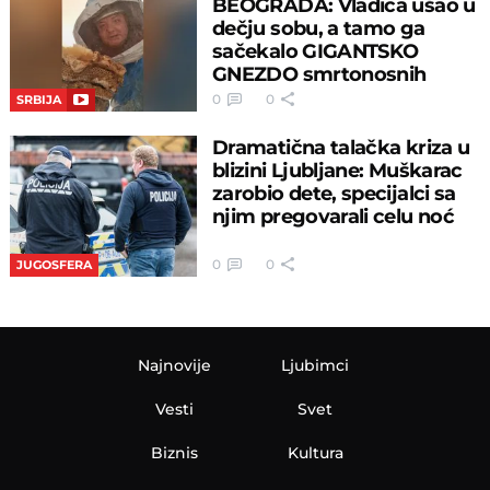
BEOGRADA: Vladica ušao u
dečju sobu, a tamo ga
sačekalo GIGANTSKO
GNEZDO smrtonosnih
insekata!
0
0
SRBIJA
Dramatična talačka kriza u
blizini Ljubljane: Muškarac
zarobio dete, specijalci sa
njim pregovarali celu noć
0
0
JUGOSFERA
Najnovije
Ljubimci
Vesti
Svet
Biznis
Kultura