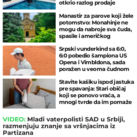
otkrio razlog prodaje
Manastir za parove koji žele
potomstvo: Monahinje ne
mogu da nabroje sva čuda,
spasile i američkog
ambasadora
Srpski vunderkind sa 6:0,
6:0 pobedio šampiona US
Opena i Vimbldona, sada
poražen u veoma čudnom
meču
Stavite kašiku ispod jastuka
pre spavanja: Stari običaj
koji se ponovo vraća, a
mnogi tvrde da im pomaže
VIDEO:
Mladi vaterpolisti SAD u Srbiji,
razmenjuju znanje sa vršnjacima iz
Partizana