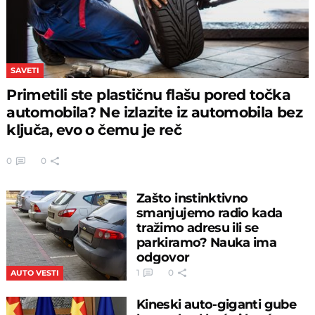
SAVETI
Primetili ste plastičnu flašu pored točka
automobila? Ne izlazite iz automobila bez
ključa, evo o čemu je reč
0
0
Zašto instinktivno
smanjujemo radio kada
tražimo adresu ili se
parkiramo? Nauka ima
odgovor
1
0
AUTO VESTI
Kineski auto-giganti gube