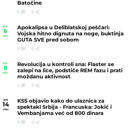
Batočine
0
0
Apokalipsa u Deliblatskoj peščari:
pre
6
Vojska hitno dignuta na noge, buktinja
min
GUTA SVE pred sobom
0
0
Revolucija u kontroli sna: Flaster se
pre
8
zalepi na lice, podstiče REM fazu i prati
min
moždanu aktivnost
0
0
KSS objavio kako do ulaznica za
pre
14
spektakl Srbija - Francuska: Jokić i
min
Vembanjama već od 800 dinara
0
0