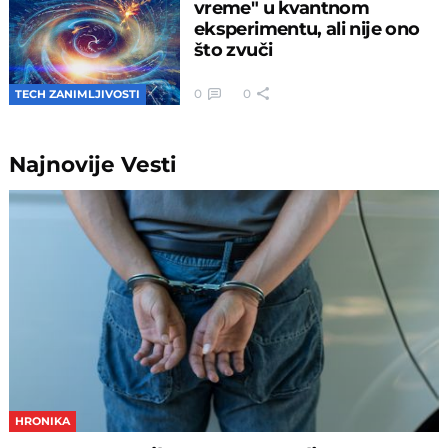
vreme" u kvantnom
eksperimentu, ali nije ono
što zvuči
0
0
TECH ZANIMLJIVOSTI
Najnovije
Vesti
HRONIKA