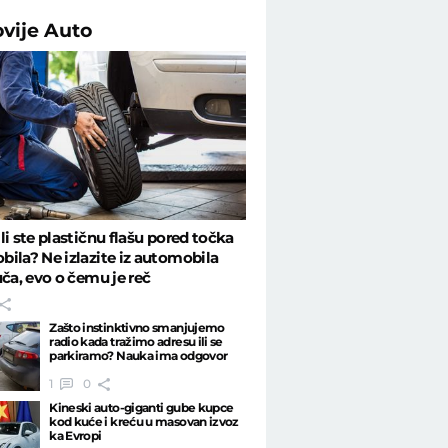
ovije
Auto
li ste plastičnu flašu pored točka
ila? Ne izlazite iz automobila
uča, evo o čemu je reč
Zašto instinktivno smanjujemo
radio kada tražimo adresu ili se
parkiramo? Nauka ima odgovor
1
0
Kineski auto-giganti gube kupce
kod kuće i kreću u masovan izvoz
ka Evropi