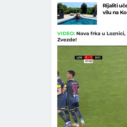
Rijaliti u
vilu na K
VIDEO:
Nova frka u Loznici
Zvezde!