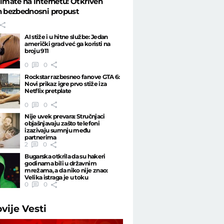
 imate na internetu: Otkriven
n bezbednosni propust
AI stiže i u hitne službe: Jedan
američki grad već ga koristi na
broju 911
0
0
Rockstar razbesneo fanove GTA 6:
Novi prikaz igre prvo stiže iza
Netflix pretplate
0
0
Nije uvek prevara: Stručnjaci
objašnjavaju zašto telefoni
izazivaju sumnju među
partnerima
2
0
Bugarska otkrila da su hakeri
godinama bili u državnim
mrežama, a da niko nije znao:
Velika istraga je u toku
0
0
ovije
Vesti