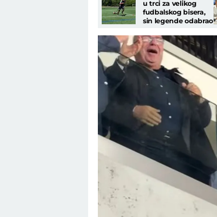
u trci za velikog
fudbalskog bisera,
sin legende odabrao
da nosi dres Orlova