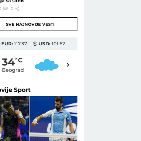
ga sa sitniš
0
0
SVE NAJNOVIJE VESTI
EUR:
117.37
USD:
101.62
35
34
o
C
o
C
Beograd
Novi Sad
ovije
Sport