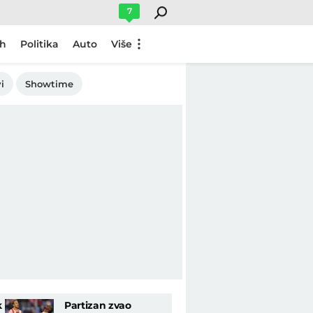
7
ch
Politika
Auto
Više
i
Showtime
k
Partizan zvao