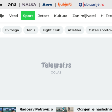
Ljubimci
Ona
Nauka
Aero
Ubrzanje
ije
Vesti
Sport
Jetset
Kultura
Zanimljivosti
Hi-Te
Evroliga
Tenis
Fight club
Atletika
Ostali sportov
Radosav Petrović o
Ognjen je nasledni