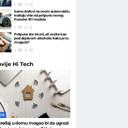
0
0
Samo šrafovi na ovom automobilu
koštaju više od potpuno novog
Porsche 911 modela
2
6
Potpuno ste trezni, ali vozite kao
pod dejstvom alkohola: Kako je to
moguće?
0
0
ovije
Hi Tech
ECH
uređaj u domu mogao bi da ugrozi