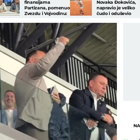
finansijama
Novaka Đokovića,
Partizana, pomenuo
napravio je veliko
Zvezdu i Vojvodinu:
čudo i oduševio
"Da možemo
Srbiju, a onda su
igračima da damo
stigle loše vesti
50.000..."
NA