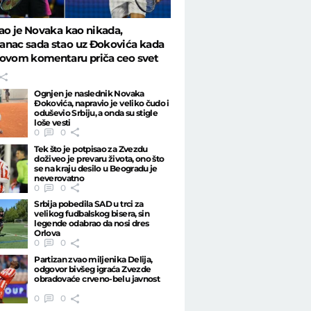
rao je Novaka kao nikada,
anac sada stao uz Đokovića kada
tovom komentaru priča ceo svet
Ognjen je naslednik Novaka
Đokovića, napravio je veliko čudo i
oduševio Srbiju, a onda su stigle
loše vesti
0
0
Tek što je potpisao za Zvezdu
doživeo je prevaru života, ono što
se na kraju desilo u Beogradu je
neverovatno
0
0
Srbija pobedila SAD u trci za
velikog fudbalskog bisera, sin
legende odabrao da nosi dres
Orlova
0
0
Partizan zvao miljenika Delija,
odgovor bivšeg igraća Zvezde
obradovaće crveno-belu javnost
0
0