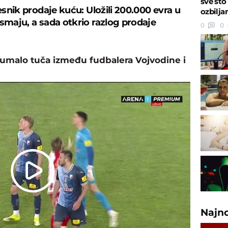
sve što
česnik prodaje kuću: Uložili 200.000 evra u
ozbilja
osmaju, a sada otkrio razlog prodaje
0
0
, umalo tuča između fudbalera Vojvodine i
Play
Video
Najn