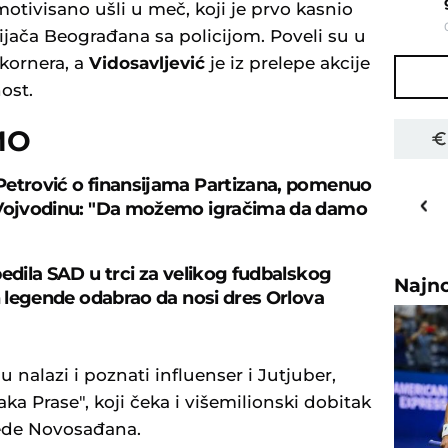
tivisano ušli u meč, koji je prvo kasnio
jača Beograđana sa policijom. Poveli su u
kornera, a
Vidosavljević
je iz prelepe akcije
ost.
MO
etrović o finansijama Partizana, pomenuo
30
o
C
 Vojvodinu: "Da možemo igračima da damo
Priština
bedila SAD u trci za velikog fudbalskog
Najn
in legende odabrao da nosi dres Orlova
 nalazi i poznati influenser i Jutjuber,
ka Prase", koji čeka i višemilionski dobitak
bede Novosađana.