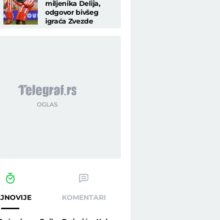
miljenika Delija,
odgovor bivšeg
igraća Zvezde
obradovaće crveno-
belu javnost
JNOVIJE
KOMENTARI