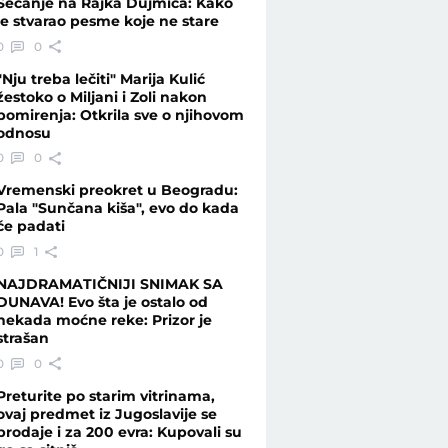
Sećanje na Rajka Dujmića: Kako
je stvarao pesme koje ne stare
0
0
ase - Telegraf.rs
"Nju treba lečiti" Marija Kulić
žestoko o Miljani i Zoli nakon
pomirenja: Otkrila sve o njihovom
odnosu
0
0
Vremenski preokret u Beogradu:
Pala "Sunčana kiša", evo do kada
će padati
0
1
NAJDRAMATIČNIJI SNIMAK SA
DUNAVA! Evo šta je ostalo od
nekada moćne reke: Prizor je
strašan
0
0
Preturite po starim vitrinama,
ovaj predmet iz Jugoslavije se
prodaje i za 200 evra: Kupovali su