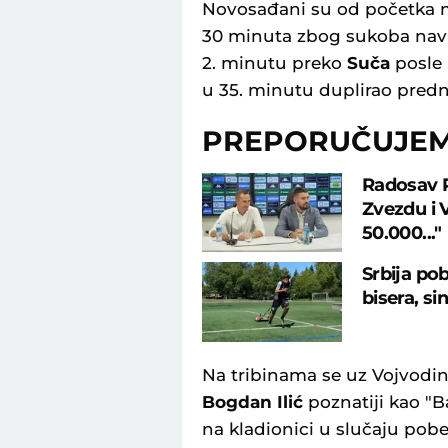
Novosađani su od početka mo
30 minuta zbog sukoba navi
2. minutu preko
Suča
posle 
u 35. minutu duplirao predn
PREPORUČUJE
Radosav P
Zvezdu i
50.000..."
Srbija po
bisera, s
Na tribinama se uz Vojvodinu
Bogdan Ilić
poznatiji kao "Ba
na kladionici u slučaju po