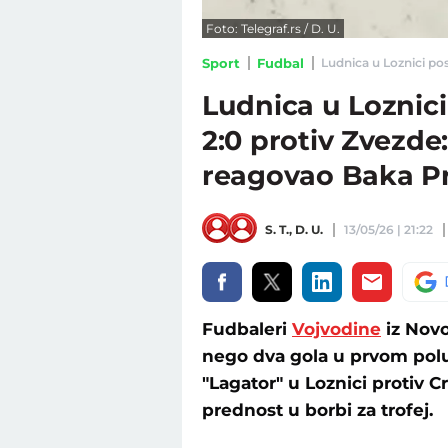
Foto: Telegraf.rs / D. U.
Sport
Fudbal
Ludnica u Loznici pos
Ludnica u Loznici
2:0 protiv Zvezde
reagovao Baka P
S. T.
,
D. U.
13/05/26 | 21:22
Fudbaleri
Vojvodine
iz Novo
nego dva gola u prvom polu
"Lagator" u Loznici protiv
prednost u borbi za trofej.