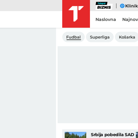
Biznis
eKlinika
Naslovna
Najnov
Fudbal
Superliga
Košarka
Srbija pobedila SAD