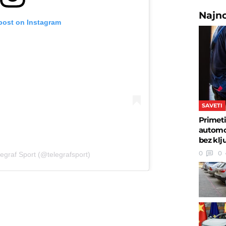
Najn
 post on Instagram
SAVETI
Primeti
automob
bez klj
0
0
egraf Sport (@telegrafsport)
U