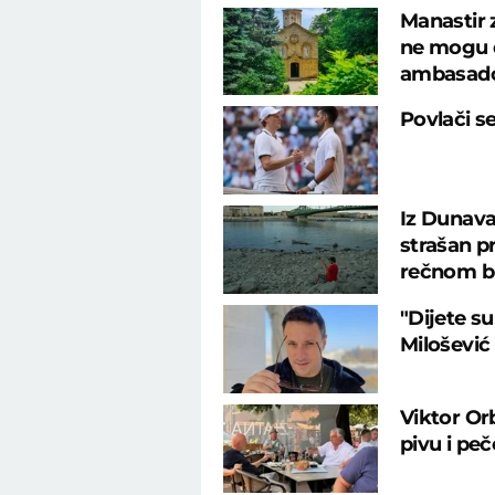
Manastir 
ne mogu d
ambasad
Povlači s
Iz Dunava
strašan p
rečnom b
"Dijete su
Milošević
Viktor Or
pivu i pe