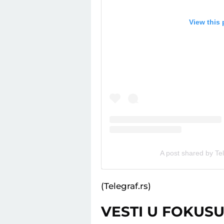
View this
A post shared by Tel
(Telegraf.rs)
VESTI U FOKUS