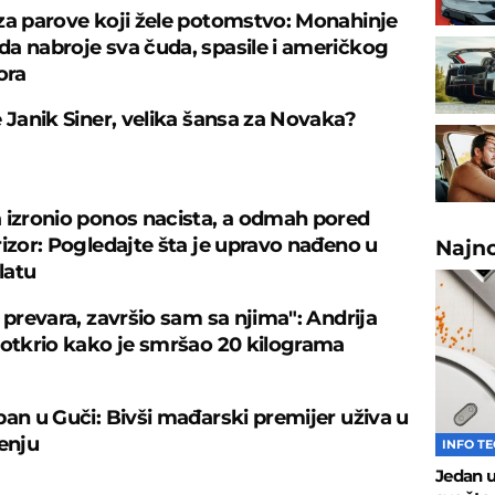
za parove koji žele potomstvo: Monahinje
a nabroje sva čuda, spasile i američkog
ora
e Janik Siner, velika šansa za Novaka?
 izronio ponos nacista, a odmah pored
rizor: Pogledajte šta je upravo nađeno u
Najn
latu
 prevara, završio sam sa njima": Andrija
 otkrio kako je smršao 20 kilograma
ban u Guči: Bivši mađarski premijer uživa u
čenju
INFO T
Jedan 