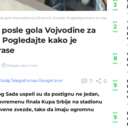
pre
3
min
le gola Vojvodine za 2:0 protiv Zvezde: Pogledajte kako je reagovao Baka Pr
pre
2
 posle gola Vojvodine za
min
: Pogledajte kako je
rase
pre
8
min
Čitanje: oko 1 min.
7
0
pre
9
min
g Sada uspeli su da postignu ne jedan,
vremenu finala Kupa Srbije na stadionu
 Crvene zvezde, tako da imaju ogromnu
pre
9
min