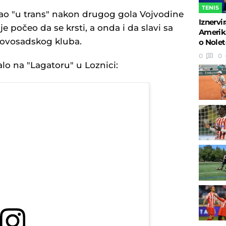
TENIS
ao "u trans" nakon drugog gola Vojvodine
Iznervi
e počeo da se krsti, a onda i da slavi sa
Amerik
ovosadskog kluba.
o Nole
0
0
alo na "Lagatoru" u Loznici: