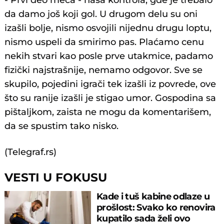
- Prvi deo meča - naša kontrola, gde je trebalo
da damo još koji gol. U drugom delu su oni
izašli bolje, nismo osvojili nijednu drugu loptu,
nismo uspeli da smirimo pas. Plaćamo cenu
nekih stvari kao posle prve utakmice, padamo
fizički najstrašnije, nemamo odgovor. Sve se
skupilo, pojedini igrači tek izašli iz povrede, ove
što su ranije izašli je stigao umor. Gospodina sa
pištaljkom, zaista ne mogu da komentarišem,
da se spustim tako nisko.
(Telegraf.rs)
VESTI U FOKUSU
Kade i tuš kabine odlaze u
prošlost: Svako ko renovira
kupatilo sada želi ovo