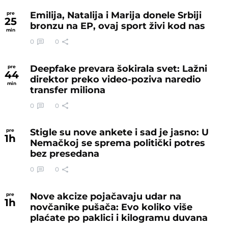
Emilija, Natalija i Marija donele Srbiji
pre
25
bronzu na EP, ovaj sport živi kod nas
min
0
0
Deepfake prevara šokirala svet: Lažni
pre
44
direktor preko video-poziva naredio
min
transfer miliona
0
0
Stigle su nove ankete i sad je jasno: U
pre
1
h
Nemačkoj se sprema politički potres
bez presedana
0
0
Nove akcize pojačavaju udar na
pre
1
h
novčanike pušača: Evo koliko više
plaćate po paklici i kilogramu duvana