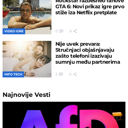
Rockstar razbesneo fanove
GTA 6: Novi prikaz igre prvo
stiže iza Netflix pretplate
0
0
VIDEO IGRE
Nije uvek prevara:
Stručnjaci objašnjavaju
zašto telefoni izazivaju
sumnju među partnerima
2
0
INFO TECH
Najnovije
Vesti