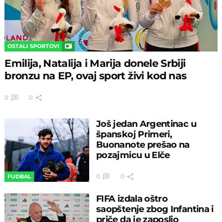
OSTALI SPORTOVI
Emilija, Natalija i Marija donele Srbiji
bronzu na EP, ovaj sport živi kod nas
0
0
Još jedan Argentinac u
španskoj Primeri,
Buonanote prešao na
pozajmicu u Elče
0
0
FUDBAL
FIFA izdala oštro
saopštenje zbog Infantina i
priče da je zaposlio