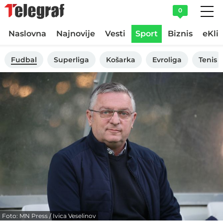
0
Naslovna
Najnovije
Vesti
Sport
Biznis
eKli
Fudbal
Superliga
Košarka
Evroliga
Tenis
Foto: MN Press / Ivica Veselinov