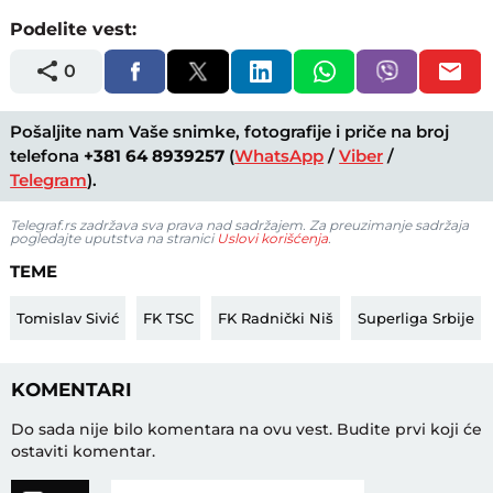
Podelite vest:
0
Pošaljite nam Vaše snimke, fotografije i priče na broj
telefona
+381 64 8939257
(
WhatsApp
/
Viber
/
Telegram
).
Telegraf.rs zadržava sva prava nad sadržajem. Za preuzimanje sadržaja
pogledajte uputstva na stranici
Uslovi korišćenja
.
TEME
Tomislav Sivić
FK TSC
FK Radnički Niš
Superliga Srbije
KOMENTARI
Do sada nije bilo komentara na ovu vest.
Budite prvi koji će
ostaviti komentar.