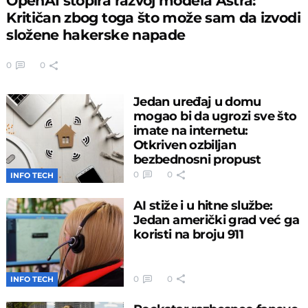
OpenAI stopira razvoj modela Astra:
Kritičan zbog toga što može sam da izvodi
složene hakerske napade
0
0
Jedan uređaj u domu
mogao bi da ugrozi sve što
imate na internetu:
Otkriven ozbiljan
bezbednosni propust
0
0
INFO TECH
AI stiže i u hitne službe:
Jedan američki grad već ga
koristi na broju 911
0
0
INFO TECH