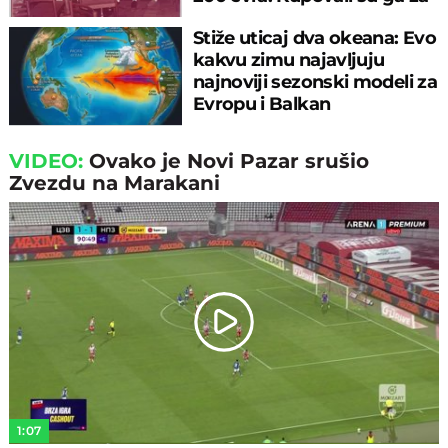
sitniš
Stiže uticaj dva okeana: Evo
kakvu zimu najavljuju
najnoviji sezonski modeli za
Evropu i Balkan
VIDEO:
Ovako je Novi Pazar srušio
Zvezdu na Marakani
Play
Video
1:07