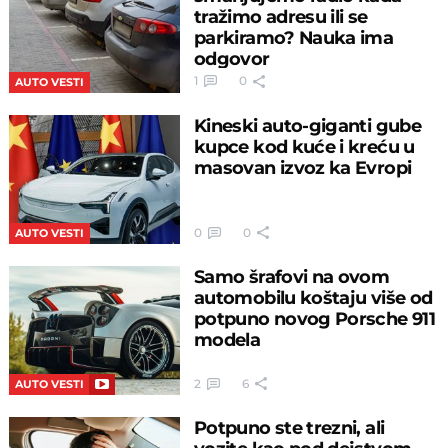
tražimo adresu ili se
parkiramo? Nauka ima
odgovor
1
0
AUTO VESTI
Kineski auto-giganti gube
kupce kod kuće i kreću u
masovan izvoz ka Evropi
0
0
AUTO VESTI
Samo šrafovi na ovom
automobilu koštaju više od
potpuno novog Porsche 911
modela
2
6
AUTO VESTI
Potpuno ste trezni, ali