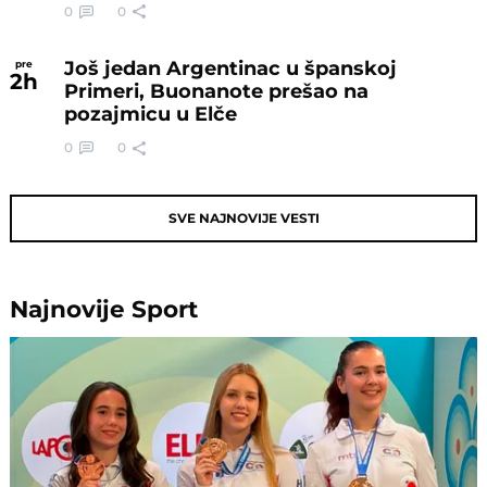
0
0
Još jedan Argentinac u španskoj
pre
2
h
Primeri, Buonanote prešao na
pozajmicu u Elče
0
0
SVE NAJNOVIJE VESTI
Najnovije
Sport