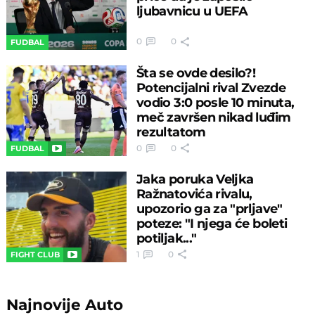
ljubavnicu u UEFA
0
0
FUDBAL
Šta se ovde desilo?!
Potencijalni rival Zvezde
vodio 3:0 posle 10 minuta,
meč završen nikad luđim
rezultatom
0
0
FUDBAL
Jaka poruka Veljka
Ražnatovića rivalu,
upozorio ga za "prljave"
poteze: "I njega će boleti
potiljak..."
1
0
FIGHT CLUB
Najnovije
Auto