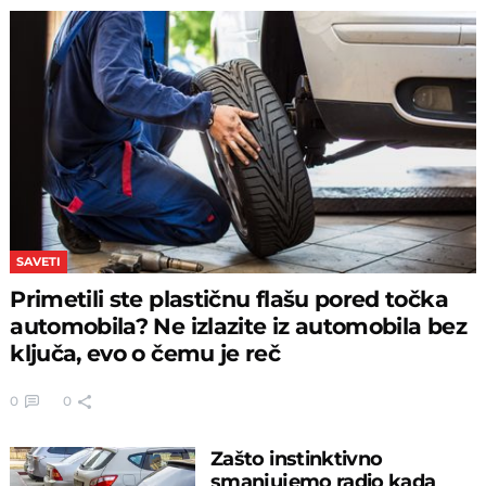
SAVETI
Primetili ste plastičnu flašu pored točka
automobila? Ne izlazite iz automobila bez
ključa, evo o čemu je reč
0
0
Zašto instinktivno
smanjujemo radio kada