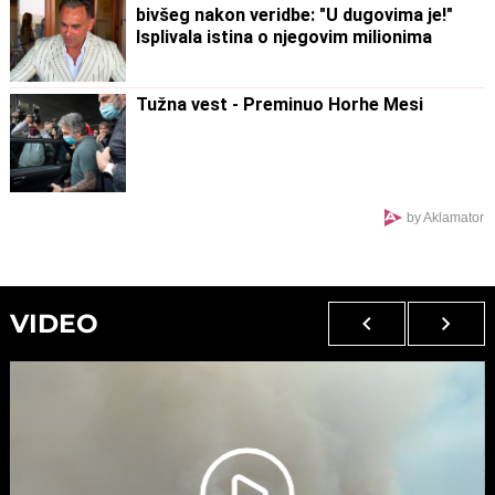
bivšeg nakon veridbe: "U dugovima je!"
Isplivala istina o njegovim milionima
Tužna vest - Preminuo Horhe Mesi
by Aklamator
VIDEO