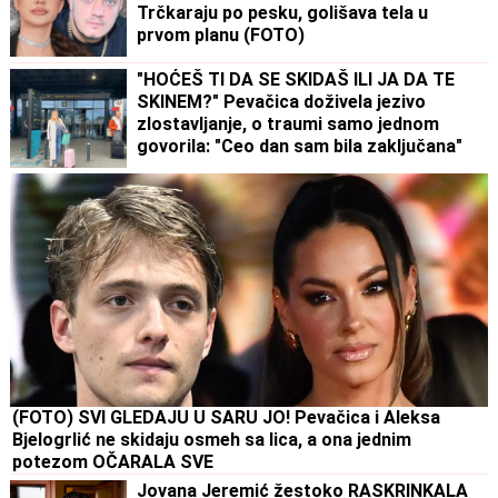
Trčkaraju po pesku, golišava tela u
prvom planu (FOTO)
"HOĆEŠ TI DA SE SKIDAŠ ILI JA DA TE
SKINEM?" Pevačica doživela jezivo
zlostavljanje, o traumi samo jednom
govorila: "Ceo dan sam bila zaključana"
(FOTO) SVI GLEDAJU U SARU JO! Pevačica i Aleksa
Bjelogrlić ne skidaju osmeh sa lica, a ona jednim
potezom OČARALA SVE
Jovana Jeremić žestoko RASKRINKALA