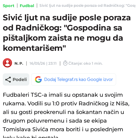
Sport
Fudbal
Sivić ljut na sudije posle poraza od Radničkog: "Gos
Sivić ljut na sudije posle poraza
od Radničkog: "Gospodina sa
pištaljkom zaista ne mogu da
komentarišem"
N. P.
16/05/26 | 23:11
Čitanje: oko 1 min.
Podeli
Fudbaleri TSC-a imali su opstanak u svojim
rukama. Vodili su 1:0 protiv Radničkog iz Niša,
ali su gosti preokrenuli na šokantan način u
drugom poluvremenu i sada se ekipa
Tomislava Sivića mora boriti i u poslednjem