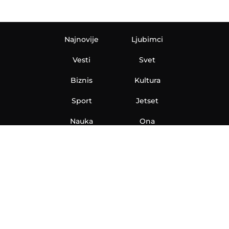
Najnovije
Ljubimci
Vesti
Svet
Biznis
Kultura
Sport
Jetset
Nauka
Ona
Aero
Zanimljivosti
eKlinika
Hi-Tech
Auto
Plantbased
Ubrzanje
Telegraf TV