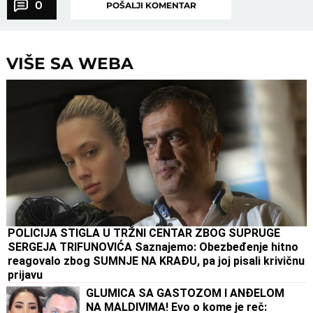
0
POŠALJI KOMENTAR
VIŠE SA WEBA
POLICIJA STIGLA U TRŽNI CENTAR ZBOG SUPRUGE
SERGEJA TRIFUNOVIĆA Saznajemo: Obezbeđenje hitno
reagovalo zbog SUMNJE NA KRAĐU, pa joj pisali krivičnu
prijavu
GLUMICA SA GASTOZOM I ANĐELOM
NA MALDIVIMA! Evo o kome je reč: