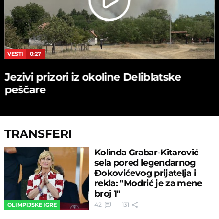
VESTI
0:27
Jezivi prizori iz okoline Deliblatske
peščare
TRANSFERI
Kolinda Grabar-Kitarović
sela pored legendarnog
Đokovićevog prijatelja i
rekla: "Modrić je za mene
broj 1"
42
131
OLIMPIJSKE IGRE