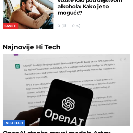
vozite kao pod dejstvom
alkohola: Kako je to
moguće?
0
0
SAVETI
Najnovije
Hi Tech
INFO TECH