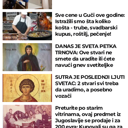
Sve cene u Guči ove godine:
Istražili smo šta koliko
košta - trube, svadbarski
kupus, roštilj, pečenje!
DANAS JE SVETA PETKA
TRNOVA: Ove stvari ne
smete da uradite ili ćete
navući gnev svetiteljke
SUTRA JE POSLEDNJI LJUTI
SVETAC: 2 stvari svi treba
da uradimo, a posebno
vozači
Preturite po starim
vitrinama, ovaj predmet iz
Jugoslavije se prodaje i za
200 evra: Kupovali su ga za