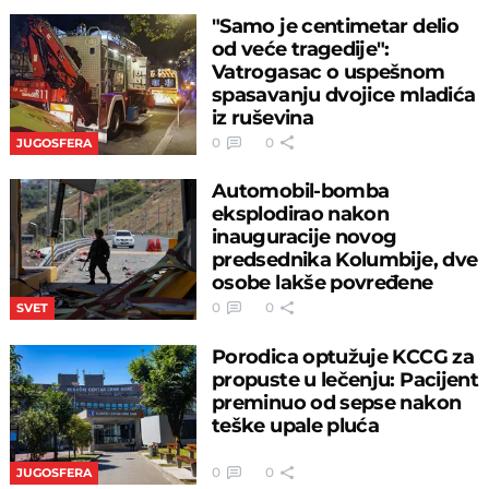
"Samo je centimetar delio
od veće tragedije":
Vatrogasac o uspešnom
spasavanju dvojice mladića
iz ruševina
0
0
JUGOSFERA
Automobil-bomba
eksplodirao nakon
inauguracije novog
predsednika Kolumbije, dve
osobe lakše povređene
0
0
SVET
Porodica optužuje KCCG za
propuste u lečenju: Pacijent
preminuo od sepse nakon
teške upale pluća
0
0
JUGOSFERA