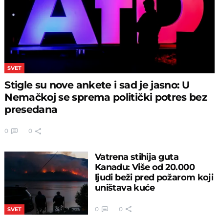
SVET
Stigle su nove ankete i sad je jasno: U
Nemačkoj se sprema politički potres bez
presedana
0
0
Vatrena stihija guta
Kanadu: Više od 20.000
ljudi beži pred požarom koji
uništava kuće
0
0
SVET