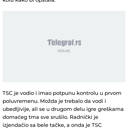
kolu kako bi opstala.
TSC je vodio i imao potpunu kontrolu u prvom
poluvremenu. Možda je trebalo da vodi i
ubedljivije, ali se u drugom delu igre greškama
domaćeg tma sve srušilo. Radnički je
izjendačio sa bele tačke, a onda je TSC