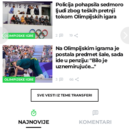
Policija pohapsila sedmoro
ljudi zbog teških pretnji
tokom Olimpijskih igara
2
19
OLIMPIJSKE IGRE
Na Olimpijskim igrama je
postala predmet šale, sada
ide u penziju: "Bilo je
uznemirujuće..."
3
66
OLIMPIJSKE IGRE
SVE VESTI IZ TEME
TRANSFERI
NAJNOVIJE
KOMENTARI