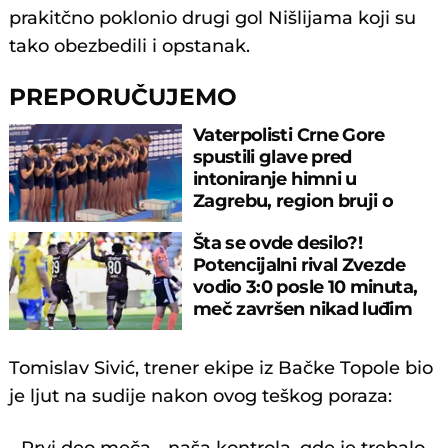
prakitčno poklonio drugi gol Nišlijama koji su
tako obezbedili i opstanak.
PREPORUČUJEMO
Vaterpolisti Crne Gore
spustili glave pred
intoniranje himni u
Zagrebu, region bruji o
velikom propustu
Šta se ovde desilo?!
Potencijalni rival Zvezde
vodio 3:0 posle 10 minuta,
meč završen nikad luđim
rezultatom
Tomislav Sivić, trener ekipe iz Bačke Topole bio
je ljut na sudije nakon ovog teškog poraza: