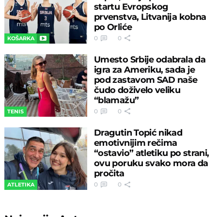
startu Evropskog
prvenstva, Litvanija kobna
po Orliće
0
0
KOŠARKA
Umesto Srbije odabrala da
igra za Ameriku, sada je
pod zastavom SAD naše
čudo doživelo veliku
“blamažu”
0
0
TENIS
Dragutin Topić nikad
emotivnijim rečima
“ostavio” atletiku po strani,
ovu poruku svako mora da
pročita
0
0
ATLETIKA