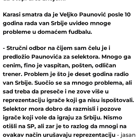
Karasi smatra da je Veljko Paunović posle 10
godina rada van Srbije uvideo mnoge
probleme u domaćem fudbalu.
- Stručni odbor na čijem sam čelu je i
predložio Paunovića za selektora. Mnogo ga
cenim, fino je vaspitan, pošten, odličan
trener. Problem je što je deset godina radio
van Srbije. Suočio se sa mnogo problema, ali
sad treba da preseče i ne zove više u
reprezentaciju igrače koji ga nisu ispoštovali.
Selektor mora dobro da razmisli i pozove
igrače koji vole da igraju za Srbiju. Nismo
otišli na SP, ali zar je to razlog da mnogi na
ovakav način urušavaju reprezentaciju
- jasan