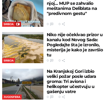
njoj... MUP se zahvalio
meštanima Deliblata na
"predivnom gestu"
0
0
SRBIJA
Niko nije očekivao prizor u
kanalu kod Novog Sada:
Pogledajte šta je izronilo,
misterija je kako je završio
tu
0
0
SRBIJA
Na Kranjskoj Gori izbio
veliki požar posle udara
groma: Tri aviona i
helikopter učestvuju u
gašenju vatre
0
0
JUGOSFERA