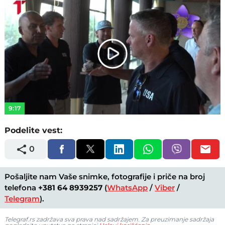
Play
Video
9:17
Podelite vest:
0
Pošaljite nam Vaše snimke, fotografije i priče na broj
telefona
+381 64 8939257
(
WhatsApp
/
Viber
/
Telegram
).
Telegraf.rs zadržava sva prava nad sadržajem. Za preuzimanje sadržaja