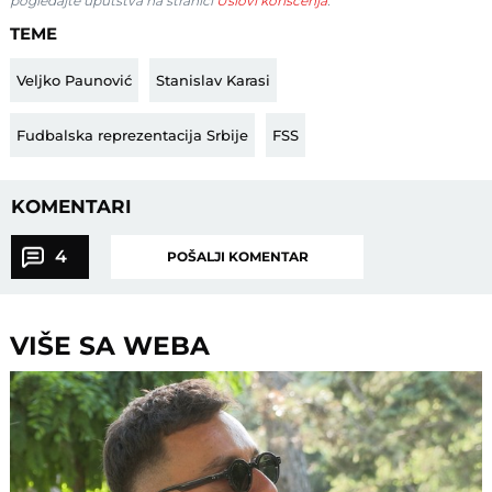
pogledajte uputstva na stranici
Uslovi korišćenja
.
TEME
Veljko Paunović
Stanislav Karasi
Fudbalska reprezentacija Srbije
FSS
KOMENTARI
4
POŠALJI KOMENTAR
VIŠE SA WEBA