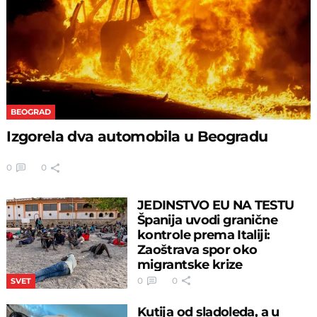
BEOGRAD
Izgorela dva automobila u Beogradu
0
0
JEDINSTVO EU NA TESTU
Španija uvodi granične
kontrole prema Italiji:
Zaoštrava spor oko
migrantske krize
0
0
SVET
Kutija od sladoleda, a u