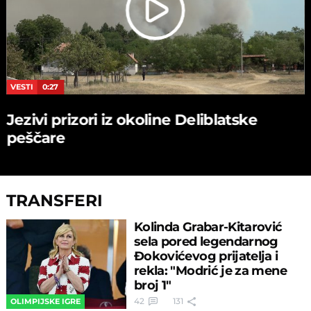
VESTI
0:27
Jezivi prizori iz okoline Deliblatske
peščare
TRANSFERI
Kolinda Grabar-Kitarović
sela pored legendarnog
Đokovićevog prijatelja i
rekla: "Modrić je za mene
broj 1"
42
131
OLIMPIJSKE IGRE