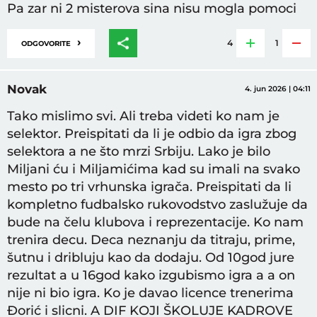
Pa zar ni 2 misterova sina nisu mogla pomoci
›
4
1
ODGOVORITE
Novak
4. jun 2026 | 04:11
Tako mislimo svi. Ali treba videti ko nam je
selektor. Preispitati da li je odbio da igra zbog
selektora a ne što mrzi Srbiju. Lako je bilo
Miljani ću i Miljamićima kad su imali na svako
mesto po tri vrhunska igrača. Preispitati da li
kompletno fudbalsko rukovodstvo zaslužuje da
bude na čelu klubova i reprezentacije. Ko nam
trenira decu. Deca neznanju da titraju, prime,
šutnu i dribluju kao da dodaju. Od 10god jure
rezultat a u 16god kako izgubismo igra a a on
nije ni bio igra. Ko je davao licence trenerima
Đorić i slicni. A DIF KOJI ŠKOLUJE KADROVE