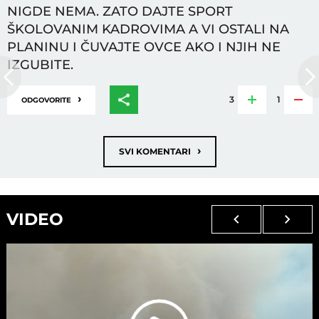
NIGDE NEMA. ZATO DAJTE SPORT
ŠKOLOVANIM KADROVIMA A VI OSTALI NA
PLANINU I ČUVAJTE OVCE AKO I NJIH NE
IZGUBITE.
›
3
1
ODGOVORITE
›
SVI KOMENTARI
VIDEO