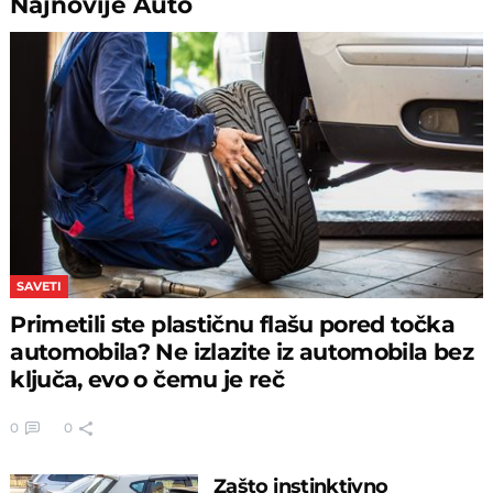
Najnovije
Auto
SAVETI
Primetili ste plastičnu flašu pored točka
automobila? Ne izlazite iz automobila bez
ključa, evo o čemu je reč
0
0
Zašto instinktivno