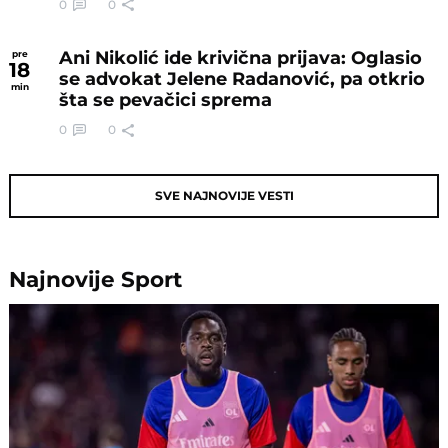
0
0
Ani Nikolić ide krivična prijava: Oglasio
pre
18
se advokat Jelene Radanović, pa otkrio
min
šta se pevačici sprema
0
0
SVE NAJNOVIJE VESTI
Najnovije
Sport