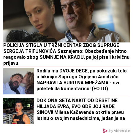
POLICIJA STIGLA U TRŽNI CENTAR ZBOG SUPRUGE
SERGEJA TRIFUNOVIĆA Saznajemo: Obezbeđenje hitno
reagovalo zbog SUMNJE NA KRAĐU, pa joj pisali krivičnu
prijavu
Rodila mu DVOJE DECE, pa pokazala telo
u bikiniju: Supruga Ognjena Amidžića
NAPRAVILA BURU NA MREŽAMA - svi
poleteli da komentarišu! (FOTO)
DOK ONA ŠETA NAKIT OD DESETINE
HILJADA EVRA, EVO GDE JOJ RADE
SINOVI! Milena Kačavenda otkrila pravu
istinu o svojim naslednicima, jedan je na
primorju
by Aklamator