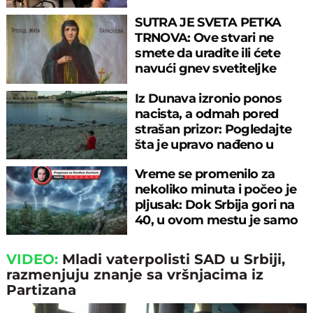
SUTRA JE SVETA PETKA
TRNOVA: Ove stvari ne
smete da uradite ili ćete
navući gnev svetiteljke
Iz Dunava izronio ponos
nacista, a odmah pored
strašan prizor: Pogledajte
šta je upravo nađeno u
rečnom blatu
Vreme se promenilo za
nekoliko minuta i počeo je
pljusak: Dok Srbija gori na
40, u ovom mestu je samo
17°C
VIDEO:
Mladi vaterpolisti SAD u Srbiji,
razmenjuju znanje sa vršnjacima iz
Partizana