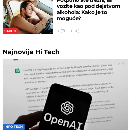
vozite kao pod dejstvom
alkohola: Kako je to
moguće?
0
0
SAVETI
Najnovije
Hi Tech
INFO TECH