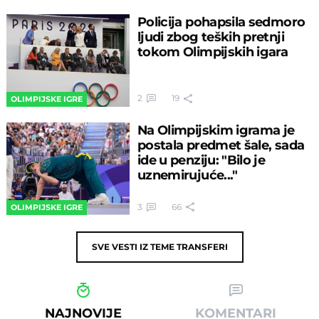
Policija pohapsila sedmoro
ljudi zbog teških pretnji
tokom Olimpijskih igara
2
19
OLIMPIJSKE IGRE
Na Olimpijskim igrama je
postala predmet šale, sada
ide u penziju: "Bilo je
uznemirujuće..."
3
66
OLIMPIJSKE IGRE
SVE VESTI IZ TEME
TRANSFERI
NAJNOVIJE
KOMENTARI