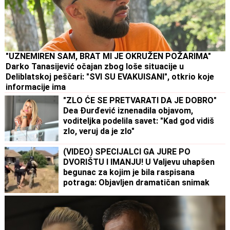
"UZNEMIREN SAM, BRAT MI JE OKRUŽEN POŽARIMA"
Darko Tanasijević očajan zbog loše situacije u
Deliblatskoj peščari: "SVI SU EVAKUISANI", otkrio koje
informacije ima
"ZLO ĆE SE PRETVARATI DA JE DOBRO"
Dea Đurđević iznenadila objavom,
voditeljka podelila savet: "Kad god vidiš
zlo, veruj da je zlo"
(VIDEO) SPECIJALCI GA JURE PO
DVORIŠTU I IMANJU! U Valjevu uhapšen
begunac za kojim je bila raspisana
potraga: Objavljen dramatičan snimak
akcije