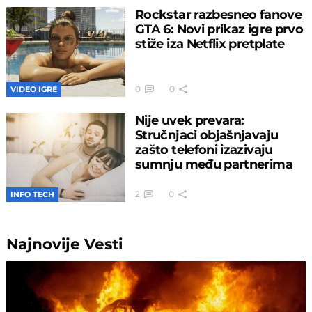
Rockstar razbesneo fanove
GTA 6: Novi prikaz igre prvo
stiže iza Netflix pretplate
0
0
VIDEO IGRE
Nije uvek prevara:
Stručnjaci objašnjavaju
zašto telefoni izazivaju
sumnju među partnerima
2
0
INFO TECH
Najnovije
Vesti