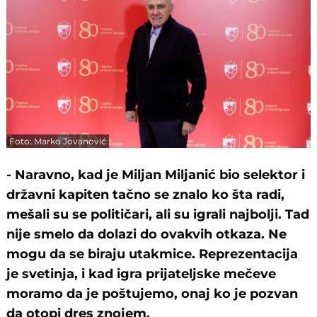
Foto: Marko Jovanović
- Naravno, kad je Miljan Miljanić bio selektor i
državni kapiten tačno se znalo ko šta radi,
mešali su se političari, ali su igrali najbolji. Tad
nije smelo da dolazi do ovakvih otkaza. Ne
mogu da se biraju utakmice. Reprezentacija
je svetinja, i kad igra prijateljske mečeve
moramo da je poštujemo, onaj ko je pozvan
da otopi dres znojem.