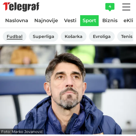
4
Naslovna
Najnovije
Vesti
Sport
Biznis
eKli
Fudbal
Superliga
Košarka
Evroliga
Tenis
Foto: Marko Jovanović