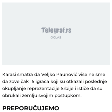
Karasi smatra da Veljko Paunović više ne sme
da zove čak 15 igrača koji su otkazali poslednje
okupljanje reprezentacije Srbije i ističe da su
obrukali zemlju svojim postupkom.
PREPORUČUJEMO