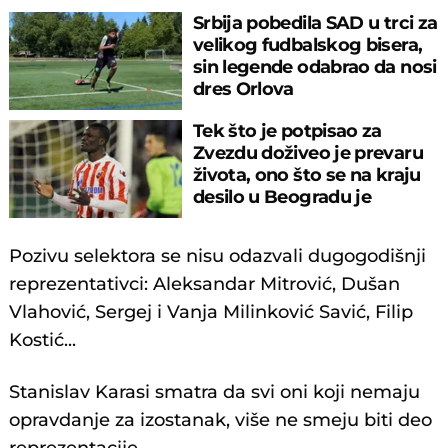
Srbija pobedila SAD u trci za
velikog fudbalskog bisera,
sin legende odabrao da nosi
dres Orlova
Tek što je potpisao za
Zvezdu doživeo je prevaru
života, ono što se na kraju
desilo u Beogradu je
neverovatno
Pozivu selektora se nisu odazvali dugogodišnji
reprezentativci: Aleksandar Mitrović, Dušan
Vlahović, Sergej i Vanja Milinković Savić, Filip
Kostić...
Stanislav Karasi smatra da svi oni koji nemaju
opravdanje za izostanak, više ne smeju biti deo