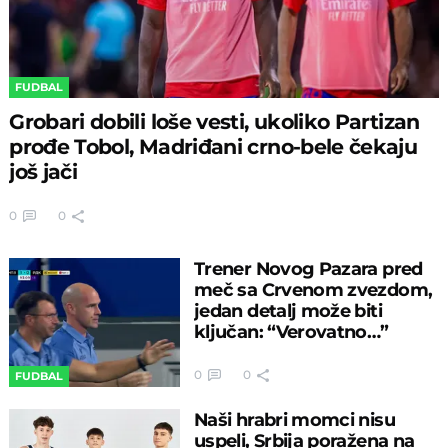
FUDBAL
Grobari dobili loše vesti, ukoliko Partizan
prođe Tobol, Madriđani crno-bele čekaju
još jači
0
0
Trener Novog Pazara pred
meč sa Crvenom zvezdom,
jedan detalj može biti
ključan: “Verovatno…”
0
0
FUDBAL
Naši hrabri momci nisu
uspeli, Srbija poražena na