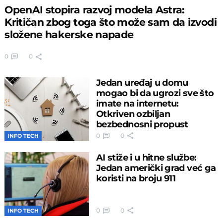
OpenAI stopira razvoj modela Astra:
Kritičan zbog toga što može sam da izvodi
složene hakerske napade
0
0
Jedan uređaj u domu
mogao bi da ugrozi sve što
imate na internetu:
Otkriven ozbiljan
bezbednosni propust
0
0
INFO TECH
AI stiže i u hitne službe:
Jedan američki grad već ga
koristi na broju 911
0
0
INFO TECH