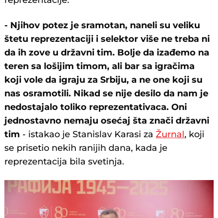
reprezentacije.
- Njihov potez je sramotan, naneli su veliku
štetu reprezentaciji i selektor više ne treba ni
da ih zove u državni tim. Bolje da izađemo na
teren sa lošijim timom, ali bar sa igračima
koji vole da igraju za Srbiju, a ne one koji su
nas osramotili. Nikad se nije desilo da nam je
nedostajalo toliko reprezentativaca. Oni
jednostavno nemaju osećaj šta znači državni
tim
- istakao je Stanislav Karasi za
Žurnal
, koji
se prisetio nekih ranijih dana, kada je
reprezentacija bila svetinja.