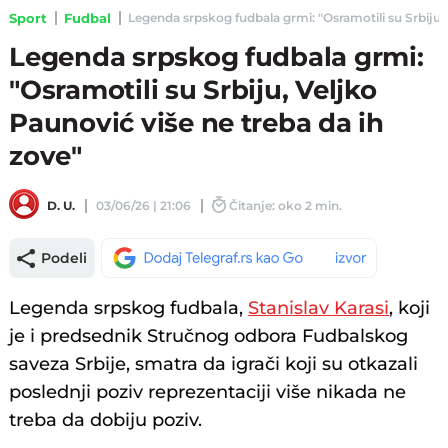
Sport
Fudbal
Legenda srpskog fudbala grmi: "Osramotili su Srbiju, V
Legenda srpskog fudbala grmi:
"Osramotili su Srbiju, Veljko
Paunović više ne treba da ih
zove"
D. U.
03/06/26 | 21:06
Čitanje: oko 2 min.
Podeli
Legenda srpskog fudbala,
Stanislav Karasi
, koji
je i predsednik Stručnog odbora Fudbalskog
saveza Srbije, smatra da igrači koji su otkazali
poslednji poziv reprezentaciji više nikada ne
treba da dobiju poziv.