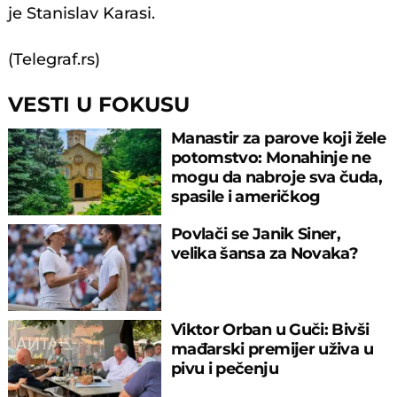
je Stanislav Karasi.
(Telegraf.rs)
VESTI U FOKUSU
Manastir za parove koji žele
potomstvo: Monahinje ne
mogu da nabroje sva čuda,
spasile i američkog
ambasadora
Povlači se Janik Siner,
velika šansa za Novaka?
Viktor Orban u Guči: Bivši
mađarski premijer uživa u
pivu i pečenju