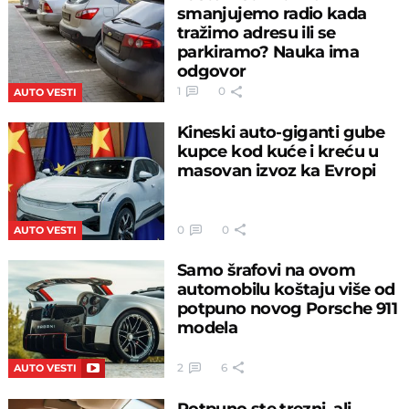
smanjujemo radio kada
tražimo adresu ili se
parkiramo? Nauka ima
odgovor
1
0
AUTO VESTI
Kineski auto-giganti gube
kupce kod kuće i kreću u
masovan izvoz ka Evropi
0
0
AUTO VESTI
Samo šrafovi na ovom
automobilu koštaju više od
potpuno novog Porsche 911
modela
2
6
AUTO VESTI
Potpuno ste trezni, ali