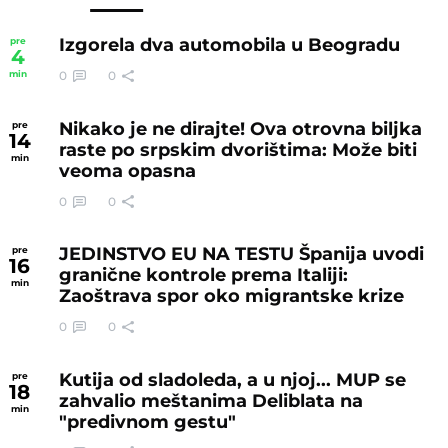
Izgorela dva automobila u Beogradu
pre
4
0
0
min
Nikako je ne dirajte! Ova otrovna biljka
pre
14
raste po srpskim dvorištima: Može biti
min
veoma opasna
0
0
JEDINSTVO EU NA TESTU Španija uvodi
pre
16
granične kontrole prema Italiji:
min
Zaoštrava spor oko migrantske krize
0
0
Kutija od sladoleda, a u njoj... MUP se
pre
18
zahvalio meštanima Deliblata na
min
"predivnom gestu"