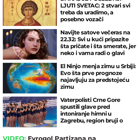
LJUTI SVETAC: 2 stvari svi
treba da uradimo, a
posebno vozači
Navijte satove večeras na
22.32: Svi u kući pripazite
šta pričate i šta smerate, jer
neko i vama radi o glavi
El Ninjo menja zimu u Srbiji:
Evo šta prve prognoze
najavljuju za predstojeću
zimu
Vaterpolisti Crne Gore
spustili glave pred
intoniranje himni u
Zagrebu, region bruji o
velikom propustu
VIDEO:
Evrogol Partizana na