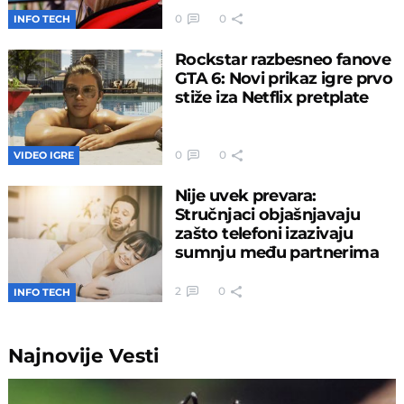
0
0
INFO TECH
Rockstar razbesneo fanove
GTA 6: Novi prikaz igre prvo
stiže iza Netflix pretplate
0
0
VIDEO IGRE
Nije uvek prevara:
Stručnjaci objašnjavaju
zašto telefoni izazivaju
sumnju među partnerima
2
0
INFO TECH
Najnovije
Vesti