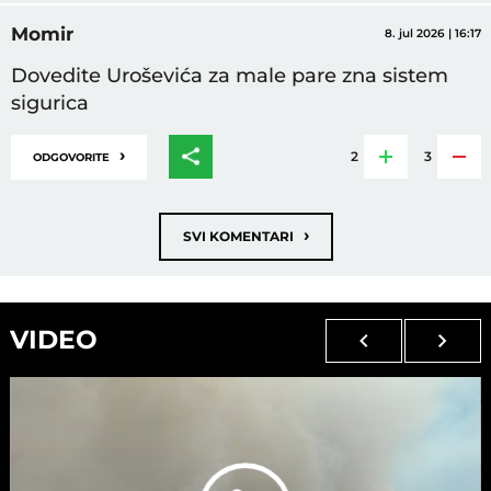
Momir
8. jul 2026 | 16:17
Dovedite Uroševića za male pare zna sistem
sigurica
›
2
3
ODGOVORITE
›
SVI KOMENTARI
VIDEO