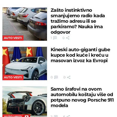
Zašto instinktivno
smanjujemo radio kada
tražimo adresu ili se
parkiramo? Nauka ima
odgovor
1
0
AUTO VESTI
Kineski auto-giganti gube
kupce kod kuće i kreću u
masovan izvoz ka Evropi
0
0
AUTO VESTI
Samo šrafovi na ovom
automobilu koštaju više od
potpuno novog Porsche 911
modela
2
6
AUTO VESTI