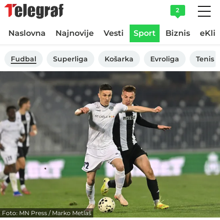
2
Naslovna
Najnovije
Vesti
Sport
Biznis
eKli
Fudbal
Superliga
Košarka
Evroliga
Tenis
Foto: MN Press / Marko Metlaš