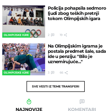
Policija pohapsila sedmoro
ljudi zbog teških pretnji
tokom Olimpijskih igara
2
19
OLIMPIJSKE IGRE
Na Olimpijskim igrama je
postala predmet šale, sada
ide u penziju: "Bilo je
uznemirujuće..."
3
66
OLIMPIJSKE IGRE
SVE VESTI IZ TEME
TRANSFERI
NAJNOVIJE
KOMENTARI