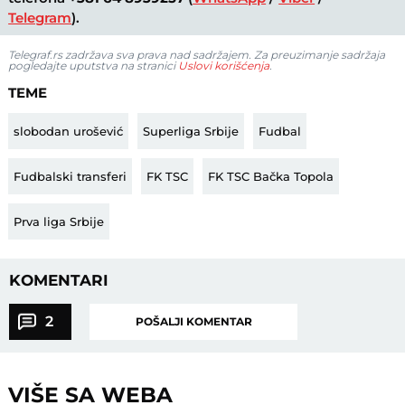
Telegram
).
Telegraf.rs zadržava sva prava nad sadržajem. Za preuzimanje sadržaja
pogledajte uputstva na stranici
Uslovi korišćenja
.
TEME
slobodan urošević
Superliga Srbije
Fudbal
Fudbalski transferi
FK TSC
FK TSC Bačka Topola
Prva liga Srbije
KOMENTARI
2
POŠALJI KOMENTAR
VIŠE SA WEBA