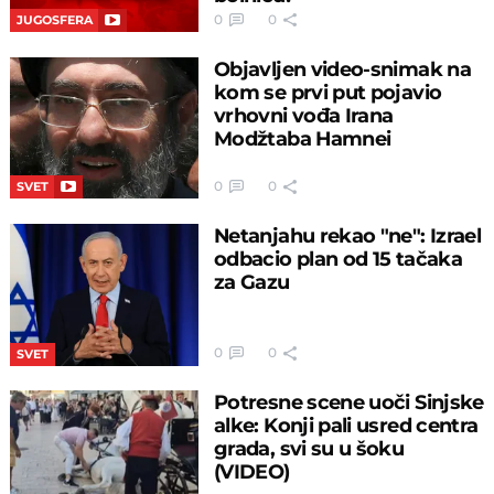
0
0
JUGOSFERA
Objavljen video-snimak na
kom se prvi put pojavio
vrhovni vođa Irana
Modžtaba Hamnei
0
0
SVET
Netanjahu rekao "ne": Izrael
odbacio plan od 15 tačaka
za Gazu
0
0
SVET
Potresne scene uoči Sinjske
alke: Konji pali usred centra
grada, svi su u šoku
(VIDEO)