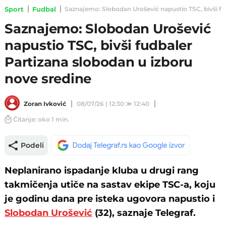
Sport
Fudbal
Saznajemo: Slobodan Urošević napustio TSC, bivši fud
Saznajemo: Slobodan Urošević
napustio TSC, bivši fudbaler
Partizana slobodan u izboru
nove sredine
Zoran Ivković
08/07/26 | 12:30
≫
12:40
Čitanje: oko 1 min.
Podeli
Neplanirano ispadanje kluba u drugi rang
takmičenja utiče na sastav ekipe TSC-a, koju
je godinu dana pre isteka ugovora napustio i
Slobodan Urošević
(32), saznaje Telegraf.