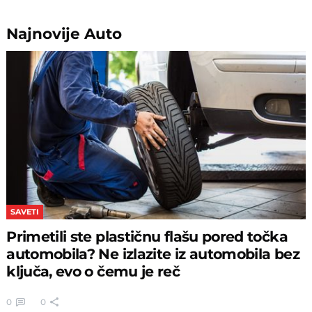
Najnovije
Auto
SAVETI
Primetili ste plastičnu flašu pored točka
automobila? Ne izlazite iz automobila bez
ključa, evo o čemu je reč
0
0