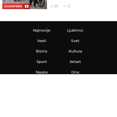
0
0
JUGOSFERA
Najnovije
Ljubimci
Vesti
Svet
Biznis
Kultura
Sport
Jetset
Nauka
Ona
Aero
Zanimljivosti
eKlinika
Hi-Tech
Auto
Plantbased
Ubrzanje
Telegraf TV