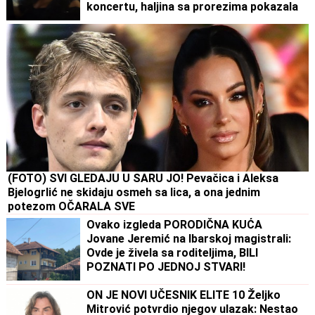
koncertu, haljina sa prorezima pokazala
previše
(FOTO) SVI GLEDAJU U SARU JO! Pevačica i Aleksa
Bjelogrlić ne skidaju osmeh sa lica, a ona jednim
potezom OČARALA SVE
Ovako izgleda PORODIČNA KUĆA
Jovane Jeremić na Ibarskoj magistrali:
Ovde je živela sa roditeljima, BILI
POZNATI PO JEDNOJ STVARI!
ON JE NOVI UČESNIK ELITE 10 Željko
Mitrović potvrdio njegov ulazak: Nestao