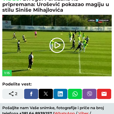
pripremana: Urošević pokazao magiju u
stilu Siniše Mihajlovića
Play
Video
1:15
Podelite vest:
2
Pošaljite nam Vaše snimke, fotografije i priče na broj
telefona
+381 64 8939257
(
WhatsApp
/
Viber
/