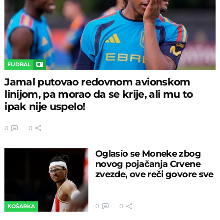
FUDBAL
Jamal putovao redovnom avionskom
linijom, pa morao da se krije, ali mu to
ipak nije uspelo!
0
0
Oglasio se Moneke zbog
novog pojačanja Crvene
zvezde, ove reči govore sve
0
0
KOŠARKA