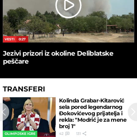
VESTI
0:27
Jezivi prizori iz okoline Deliblatske
peščare
TRANSFERI
Kolinda Grabar-Kitarović
sela pored legendarnog
Đokovićevog prijatelja i
rekla: "Modrić je za mene
broj 1"
42
131
OLIMPIJSKE IGRE