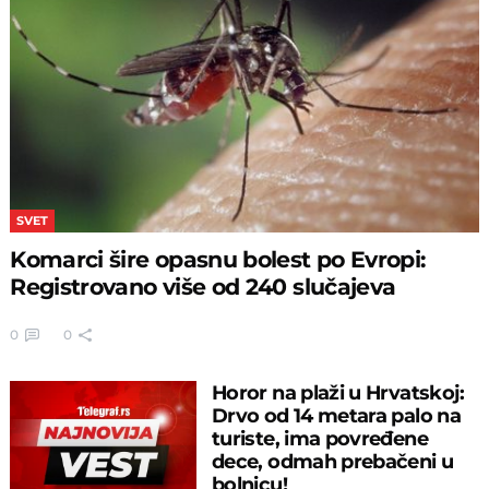
SVET
Komarci šire opasnu bolest po Evropi:
Registrovano više od 240 slučajeva
0
0
Horor na plaži u Hrvatskoj:
Drvo od 14 metara palo na
turiste, ima povređene
dece, odmah prebačeni u
bolnicu!