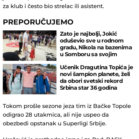
za klub i često bio strelac ili asistent.
PREPORUČUJEMO
Zato je najbolji, Jokić
oduševio sve u rodnom
gradu, Nikola na bazenima
u Somboru sa svojim
mezimcima
Učenik Dragutina Topića je
novi šampion planete, želi
da obori svetski rekord
Srbina star 36 godina
Tokom prošle sezone jeza tim iz Bačke Topole
odigrao 28 utakmica, ali nije uspeo da
obezbedi opstanak u Superligi Srbije.