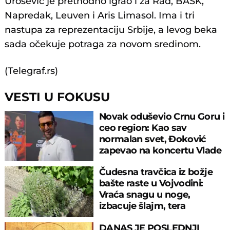
Urošević je prethodno igrao i za Rad, BASK,
Napredak, Leuven i Aris Limasol. Ima i tri
nastupa za reprezentaciju Srbije, a levog beka
sada očekuje potraga za novom sredinom.
(Telegraf.rs)
VESTI U FOKUSU
Novak oduševio Crnu Goru i
ceo region: Kao sav
normalan svet, Đoković
zapevao na koncertu Vlade
Georgijeva
Čudesna travčica iz božje
bašte raste u Vojvodini:
Vraća snagu u noge,
izbacuje šlajm, tera
komarce i miševe
DANAS JE POSLEDNJI