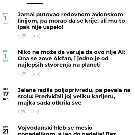
Jamal putovao redovnom avionskom
pre
1
linijom, pa morao da se krije, ali mu to
min
ipak nije uspelo!
0
0
Niko ne može da veruje da ovo nije AI:
pre
1
Ona se zove Akžan, i jedno je od
min
najlepših stvorenja na planeti
0
0
Jelena radila poljoprivredu, pa pevala na
pre
17
stolu: Predviđali joj veliku karijeru,
min
majka sada otkrila sve
1
0
Vojvođanski hleb se mesio
pre
21
ponedeljkom, a jeo do nedelje! Bez