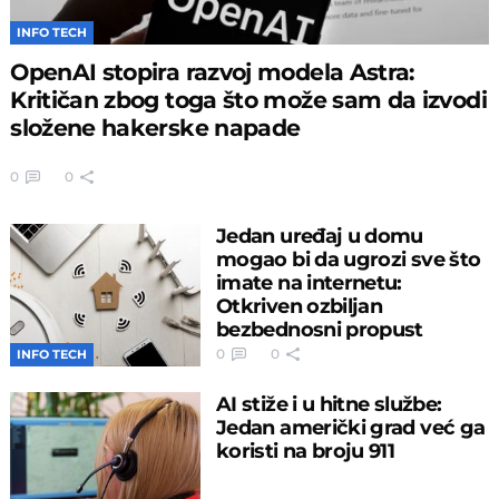
INFO TECH
OpenAI stopira razvoj modela Astra:
Kritičan zbog toga što može sam da izvodi
složene hakerske napade
0
0
Jedan uređaj u domu
mogao bi da ugrozi sve što
imate na internetu:
Otkriven ozbiljan
bezbednosni propust
0
0
INFO TECH
AI stiže i u hitne službe:
Jedan američki grad već ga
koristi na broju 911