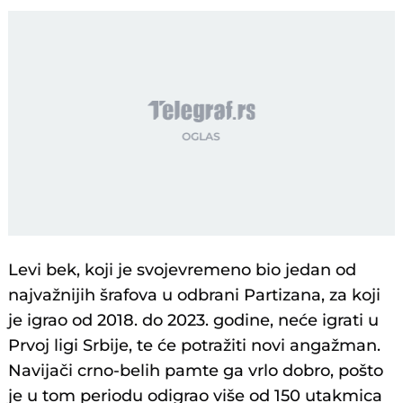
Levi bek, koji je svojevremeno bio jedan od
najvažnijih šrafova u odbrani Partizana, za koji
je igrao od 2018. do 2023. godine, neće igrati u
Prvoj ligi Srbije, te će potražiti novi angažman.
Navijači crno-belih pamte ga vrlo dobro, pošto
je u tom periodu odigrao više od 150 utakmica