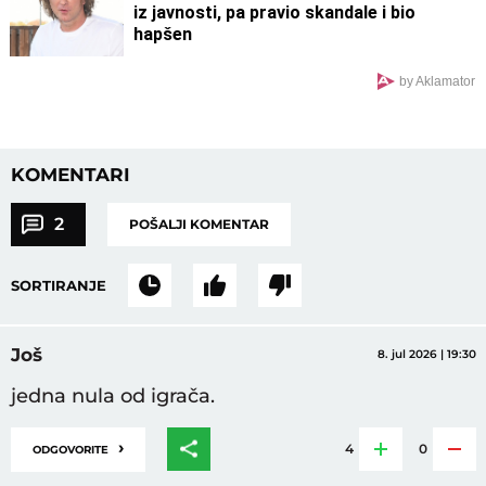
iz javnosti, pa pravio skandale i bio
hapšen
by Aklamator
KOMENTARI
2
POŠALJI KOMENTAR
SORTIRANJE
Još
8. jul 2026 | 19:30
jedna nula od igrača.
›
4
0
ODGOVORITE