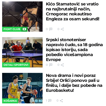
Kićo Stamatović se vratio
na najbrutalniji način,
Crnogorac nokautirao
Engleza za osam sekundi!
0
0
FIGHT CLUB
Srpski stonoteniser
napravio čudo, sa 18 godina
ispisao istoriju, sada
pobedio vicešampiona
Evrope
0
0
OSTALI SPORTOVI
Nova drama i novi poraz
Srbije! Orlići ponovo pali u
finišu, i dalje bez pobede na
Eurobasketu!
1
0
KOŠARKA