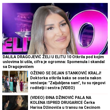
DALILA DRAGOJEVIĆ ŽELI U ELITU 10 Otkrila pod kojim
uslovima bi ušla, cifra je ogromna: Spomenula i skandal
sa Dragojevićem
OŽENIO SE DEJAN STANKOVIĆ KRALJ!
Doktorka otkrila kako se oseća nakon
venčanja: "Zaljubljena sam", tu su njegovi
roditelji i sestra (VIDEO)
(VIDEO) ĐINA DŽINOVIĆ PALA NA
KOLENA ISPRED DRUGARICE Ćerka
Harisa Džinovića u transu na Cecinom