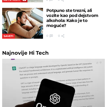
Potpuno ste trezni, ali
vozite kao pod dejstvom
alkohola: Kako je to
moguće?
0
0
SAVETI
Najnovije
Hi Tech