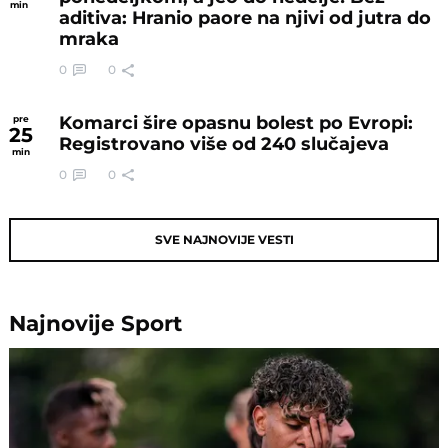
min
aditiva: Hranio paore na njivi od jutra do
mraka
0
0
Komarci šire opasnu bolest po Evropi:
pre
25
Registrovano više od 240 slučajeva
min
0
0
SVE NAJNOVIJE VESTI
Najnovije
Sport