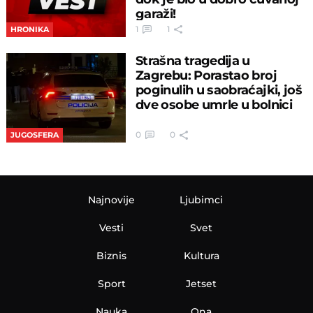
garaži!
1
1
HRONIKA
Strašna tragedija u
Zagrebu: Porastao broj
poginulih u saobraćajki, još
dve osobe umrle u bolnici
0
0
JUGOSFERA
Najnovije
Ljubimci
Vesti
Svet
Biznis
Kultura
Sport
Jetset
Nauka
Ona