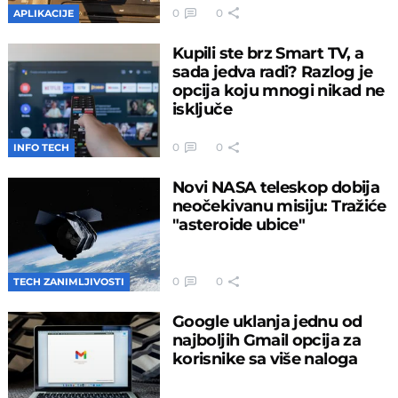
0
0
APLIKACIJE
Kupili ste brz Smart TV, a
sada jedva radi? Razlog je
opcija koju mnogi nikad ne
isključe
0
0
INFO TECH
Novi NASA teleskop dobija
neočekivanu misiju: Tražiće
"asteroide ubice"
0
0
TECH ZANIMLJIVOSTI
Google uklanja jednu od
najboljih Gmail opcija za
korisnike sa više naloga