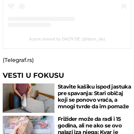
A post shared by DAZN DE (@dazn_de)
(Telegraf.rs)
VESTI U FOKUSU
Stavite kašiku ispod jastuka
pre spavanja: Stari običaj
koji se ponovo vraća, a
mnogi tvrde da im pomaže
Frižider može da radi i 15
godina, ali ne ako se ovo
nalazi iza njega: Kvar je