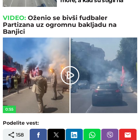
more, a kad su stigli na
prelaz, ostali u šoku!
VIDEO:
Oženio se bivši fudbaler
Partizana uz ogromnu bakljadu na
Banjici
Play
Video
0:55
Podelite vest:
158