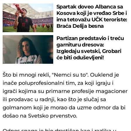
Spartak doveo Albanca sa
Kosova koji je vređao Srbe i
ima tetovažu UČK teroriste:
Braća Delija besna
Partizan predstavio i treću
garnituru dresova:
Izgledaju svetski, Grobari
će biti oduševljeni!
Što bi mnogi rekli, "Nemci su to". Ouklend je
inače poluprofesionalni tim, za koji igraju i
igrači kojima su primarne profesije magacioner
ili prodavac u radnji, kao što je slučaj sa
golmanom koji je morao da uzme odmor da bi
došao na Svetsko prvenstvo.