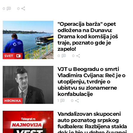
0
0
"Operacija barža" opet
odložena na Dunavu:
Drama kod komšija još
traje, poznato gde je
zapelo!
0
0
SVET
VJT u Beogradu o smrti
Vladimira Cvijana: Reč je o
utopljenju, tvrdnje o
ubistvu su zlonamerne
konfabulacije
1
0
HRONIKA
Vandalizovan skupoceni
auto poznatog srpskog
fudbalera: Razbijena stakla
dok je bio u dobro čuvanoj