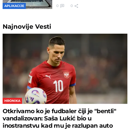
0
0
APLIKACIJE
Najnovije
Vesti
HRONIKA
Otkrivamo ko je fudbaler čiji je "bentli"
vandalizovan: Saša Lukić bio u
inostranstvu kad mu je razlupan auto