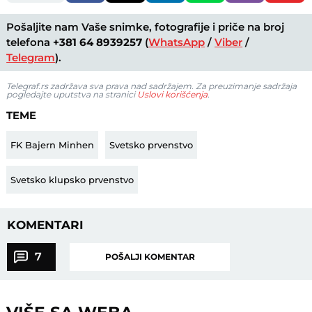
Pošaljite nam Vaše snimke, fotografije i priče na broj
telefona
+381 64 8939257
(
WhatsApp
/
Viber
/
Telegram
).
Telegraf.rs zadržava sva prava nad sadržajem. Za preuzimanje sadržaja
pogledajte uputstva na stranici
Uslovi korišćenja
.
TEME
FK Bajern Minhen
Svetsko prvenstvo
Svetsko klupsko prvenstvo
KOMENTARI
7
POŠALJI KOMENTAR