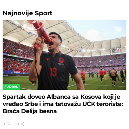
Najnovije
Sport
FUDBAL
Spartak doveo Albanca sa Kosova koji je
vređao Srbe i ima tetovažu UČK teroriste:
Braća Delija besna
0
0