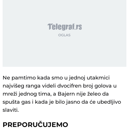
Ne pamtimo kada smo u jednoj utakmici
najvišeg ranga videli dvocifren broj golova u
mreži jednog tima, a Bajern nije želeo da
spušta gas i kada je bilo jasno da će ubedljivo
slaviti.
PREPORUČUJEMO