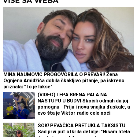
VIŠE SA WEBA
MINA NAUMOVIĆ PROGOVORILA O PREVARI! Žena
Ognjena Amidžića dobila škakljivo pitanje, pa iskreno
priznala: "To je lakše"
(VIDEO) LEPA BRENA PALA NA
NASTUPU U BUDVI Skočili odmah da joj
pomognu - Prija i nova snajka đuskale, a
evo šta je Viktor radio cele noći
ŠOK! PEVAČICA PRETUKLA TAKSISTU
Sad prvi put otkrila detalje: "Nisam htela