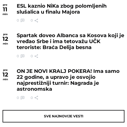
ESL kaznio NiKa zbog polomljenih
pre
11
slušalica u finalu Majora
min
0
0
Spartak doveo Albanca sa Kosova koji je
pre
12
vređao Srbe i ima tetovažu UČK
min
teroriste: Braća Delija besna
0
0
ON JE NOVI KRALJ POKERA! Ima samo
pre
12
22 godine, a upravo je osvojio
min
najprestižniji turnir: Nagrada je
astronomska
0
0
SVE NAJNOVIJE VESTI