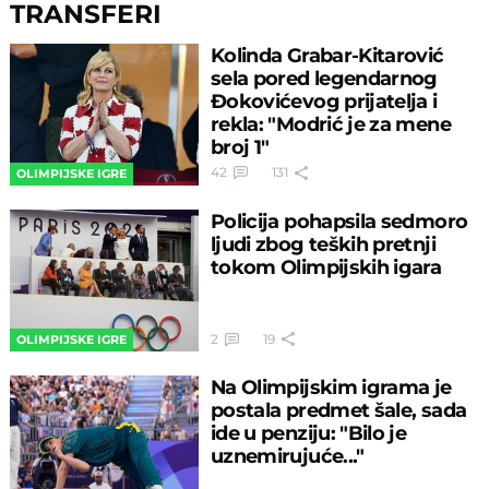
TRANSFERI
Kolinda Grabar-Kitarović
sela pored legendarnog
Đokovićevog prijatelja i
rekla: "Modrić je za mene
broj 1"
42
131
OLIMPIJSKE IGRE
Policija pohapsila sedmoro
ljudi zbog teških pretnji
tokom Olimpijskih igara
2
19
OLIMPIJSKE IGRE
Na Olimpijskim igrama je
postala predmet šale, sada
ide u penziju: "Bilo je
uznemirujuće..."