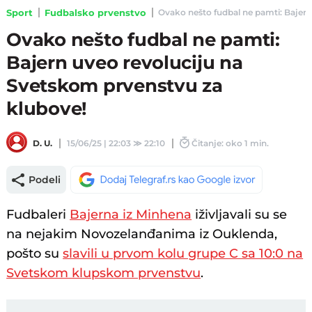
Sport
Fudbalsko prvenstvo
Ovako nešto fudbal ne pamti: Bajern 
Ovako nešto fudbal ne pamti:
Bajern uveo revoluciju na
Svetskom prvenstvu za
klubove!
D. U.
15/06/25 | 22:03
≫
22:10
Čitanje: oko 1 min.
Podeli
Fudbaleri
Bajerna iz Minhena
iživljavali su se
na nejakim Novozelanđanima iz Ouklenda,
pošto su
slavili u prvom kolu grupe C sa 10:0 na
Svetskom klupskom prvenstvu
.