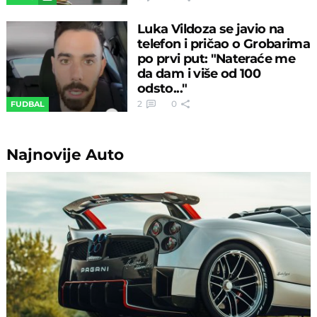
Luka Vildoza se javio na
telefon i pričao o Grobarima
po prvi put: "Nateraće me
da dam i više od 100
odsto..."
2
0
FUDBAL
Najnovije
Auto