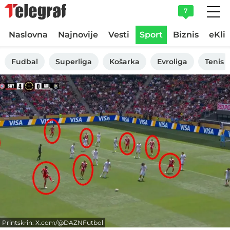
7
Naslovna
Najnovije
Vesti
Sport
Biznis
eKli
Fudbal
Superliga
Košarka
Evroliga
Tenis
Printskrin: X.com/@DAZNFutbol