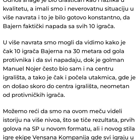
Odnos snage je bio drastičan kao i razlika u
kvalitetu, a imali smo i neverovatnu situaciju u
više navrata i to je bilo gotovo konstantno, da
Bajern faktički napada sa svih 10 igrača.
U više navrata smo mogli da vidimo kako je
čak 10 igrača Bajerna na 30 metara od gola
protivnika i da svi napadaju, dok je golman
Manuel Nojer često bio sam i na centru
igrališta, a tako je čak i počela utakmica, gde je
on došao skoro do centra igrališta, neometan
od protivničkih igrača.
Možemo reći da smo na ovom meču videli
istoriju na više nivoa, što se tiče rezultata, prvih
golova na SP u novom formatu, ali i novog stila
igre ekipe Vensana Kompanija gde svi igraju u