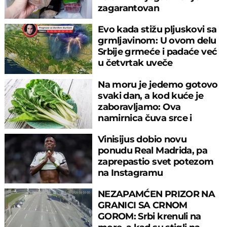
zagarantovan
Evo kada stižu pljuskovi sa
grmljavinom: U ovom delu
Srbije grmeće i padaće već
u četvrtak uveče
Na moru je jedemo gotovo
svaki dan, a kod kuće je
zaboravljamo: Ova
namirnica čuva srce i
reguliše šećer
Vinisijus dobio novu
ponudu Real Madrida, pa
zaprepastio svet potezom
na Instagramu
NEZAPAMĆEN PRIZOR NA
GRANICI SA CRNOM
GOROM: Srbi krenuli na