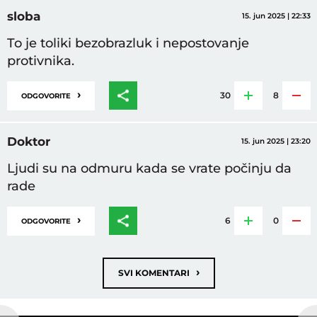
sloba
15. jun 2025 | 22:33
To je toliki bezobrazluk i nepostovanje
protivnika.
›
30
8
ODGOVORITE
Doktor
15. jun 2025 | 23:20
Ljudi su na odmuru kada se vrate počinju da
rade
›
6
0
ODGOVORITE
›
SVI KOMENTARI