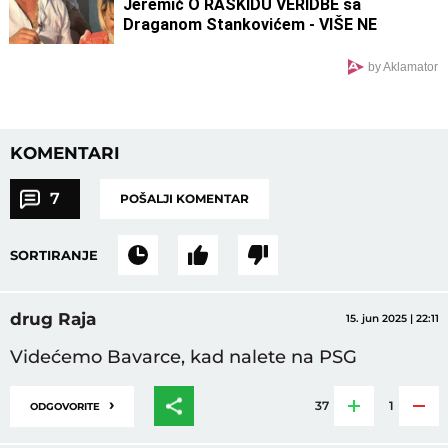
Jeremić O RASKIDU VERIDBE sa
Draganom Stankovićem - VIŠE NE
PONAVLJA ISTE GREŠKE!
by Aklamator
KOMENTARI
7
POŠALJI KOMENTAR
SORTIRANJE
drug Raja
15. jun 2025 | 22:11
Videćemo Bavarce, kad nalete na PSG
›
37
1
ODGOVORITE