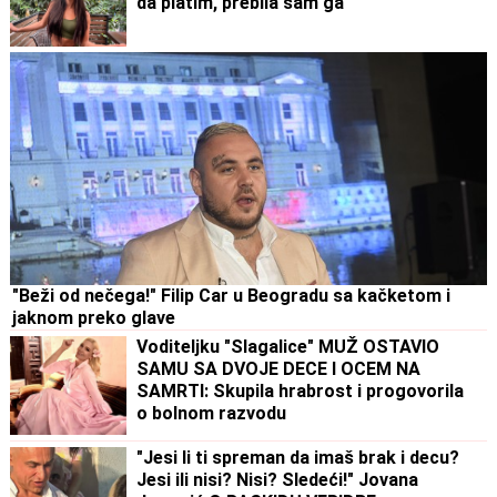
da platim, prebila sam ga"
"Beži od nečega!" Filip Car u Beogradu sa kačketom i
jaknom preko glave
Voditeljku "Slagalice" MUŽ OSTAVIO
SAMU SA DVOJE DECE I OCEM NA
SAMRTI: Skupila hrabrost i progovorila
o bolnom razvodu
"Jesi li ti spreman da imaš brak i decu?
Jesi ili nisi? Nisi? Sledeći!" Jovana