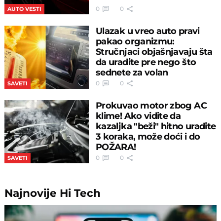
0
0
AUTO VESTI
Ulazak u vreo auto pravi
pakao organizmu:
Stručnjaci objašnjavaju šta
da uradite pre nego što
sednete za volan
0
0
SAVETI
Prokuvao motor zbog AC
klime! Ako vidite da
kazaljka "beži" hitno uradite
3 koraka, može doći i do
POŽARA!
0
0
SAVETI
Najnovije
Hi Tech