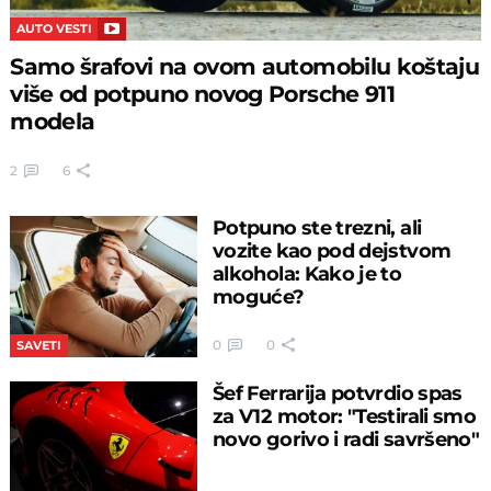
AUTO VESTI
Samo šrafovi na ovom automobilu koštaju
više od potpuno novog Porsche 911
modela
2
6
Potpuno ste trezni, ali
vozite kao pod dejstvom
alkohola: Kako je to
moguće?
0
0
SAVETI
Šef Ferrarija potvrdio spas
za V12 motor: "Testirali smo
novo gorivo i radi savršeno"