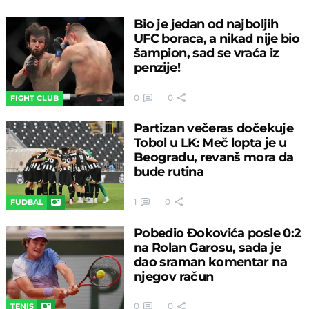
Bio je jedan od najboljih
UFC boraca, a nikad nije bio
šampion, sad se vraća iz
penzije!
0
0
FIGHT CLUB
Partizan večeras dočekuje
Tobol u LK: Meč lopta je u
Beogradu, revanš mora da
bude rutina
1
0
FUDBAL
Pobedio Đokovića posle 0:2
na Rolan Garosu, sada je
dao sraman komentar na
njegov račun
0
0
TENIS