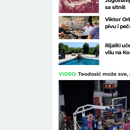
Jugoslavij
sa sitniš
Viktor Or
pivu i pe
Rijaliti u
vilu na K
VIDEO:
Teodosić može sve, 