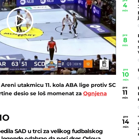
pre
4
min
Play
pre
8
Video
min
pre
10
min
 Areni utakmicu 11. kola ABA lige protiv SC
pre
11
vrtine desio se loš momenat za
Ognjena
min
MO
pre
14
min
bedila SAD u trci za velikog fudbalskog
in legende odabrao da nosi dres Orlova