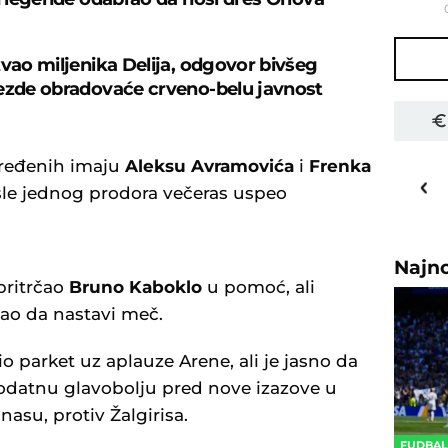
zvao miljenika Delija, odgovor bivšeg
ezde obradovaće crveno-belu javnost
vređenih imaju
Aleksu Avramovića
i
Frenka
26
o
C
sle jednog prodora večeras uspeo
Priština
Najn
pritrčao
Bruno Kaboklo
u pomoć, ali
ao da nastavi meč.
 parket uz aplauze Arene, ali je jasno da
odatnu glavobolju pred nove izazove u
asu, protiv Žalgirisa.
FUDBA