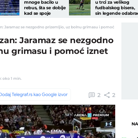
mnoge bacilo u
u trci za velikog
rebus, šta se dobije
fudbalskog bisera,
kad se spoje
sin legende odabra
olimpijska
da nosi dres Orlova
šampionka i Vladan
an: Jaramaz se nezgodno prizemljio, uz bolnu grimasu i pomoć iznet sa teren
Milojević
tizan: Jaramaz se nezgodno
lnu grimasu i pomoć iznet
: oko 1 min.
2
2
NA