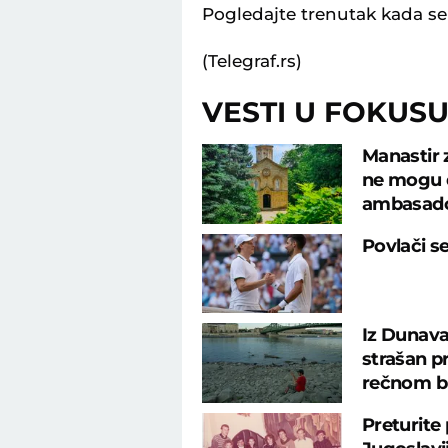
Pogledajte trenutak kada s
(Telegraf.rs)
VESTI U FOKUS
Manastir 
ne mogu d
ambasad
Povlači s
Iz Dunava
strašan p
rečnom b
Preturite