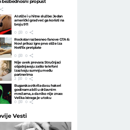
n bezbednosni propust
AI stiže i u hitne službe: Jedan
američki grad već ga koristi na
broju 911
0
0
Rockstar razbesneo fanove GTA 6:
Novi prikaz igre prvo stiže iza
Netflix pretplate
0
0
Nije uvek prevara: Stručnjaci
objašnjavaju zašto telefoni
izazivaju sumnju među
partnerima
2
0
Bugarska otkrila da su hakeri
godinama bili u državnim
mrežama, a da niko nije znao:
Velika istraga je u toku
0
0
ovije
Vesti