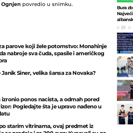
e
Ognjen
povredio u snimku.
Bura zb
Najveći
albansk
0
0
U
za parove koji žele potomstvo: Monahinje
a nabroje sva čuda, spasile i američkog
ora
e Janik Siner, velika šansa za Novaka?
 izronio ponos nacista, a odmah pored
rizor: Pogledajte šta je upravo nađeno u
latu
 po starim vitrinama, ovaj predmet iz