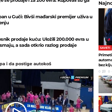
e se prodaje i za 200 evra: Kupovali su ga
Najn
ban u Guči: Bivši mađarski premijer uživa u
čenju
česnik prodaje kuću: Uložili 200.000 evra u
osmaju, a sada otkrio razlog prodaje
SAVETI
Primeti
automob
pa i da postige autokoš
bez klj
0
0