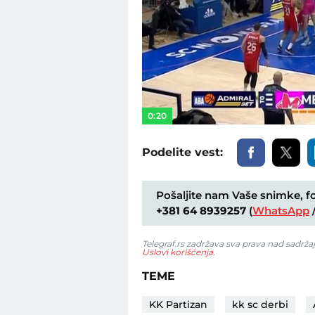
0:20
Podelite vest:
Pošaljite nam Vaše snimke, fot
+381 64 8939257
(
WhatsApp
Telegraf.rs zadržava sva prava nad sadrža
Uslovi korišćenja
.
TEME
KK Partizan
kk sc derbi