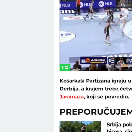
1:12
Košarkaši Partizana igraju u
Derbija, a krajem treće čet
Jaramaza
, koji se povredio.
PREPORUČUJE
Srbija po
bisera, s