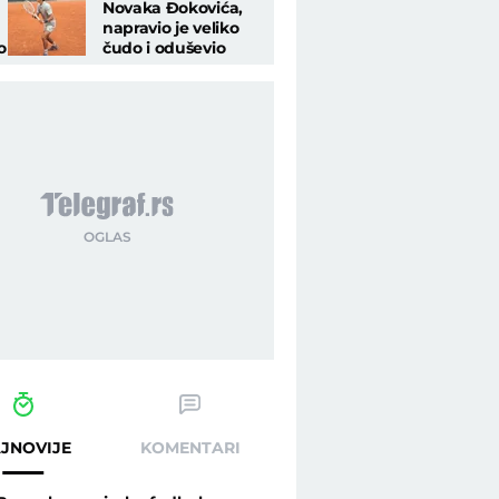
Novaka Đokovića,
napravio je veliko
o
čudo i oduševio
Srbiju, a onda su
stigle loše vesti
a - Telegraf.rs
JNOVIJE
KOMENTARI