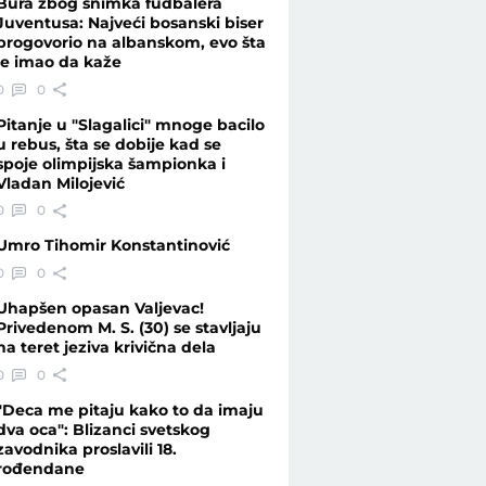
Bura zbog snimka fudbalera
Juventusa: Najveći bosanski biser
progovorio na albanskom, evo šta
je imao da kaže
0
0
Pitanje u "Slagalici" mnoge bacilo
u rebus, šta se dobije kad se
spoje olimpijska šampionka i
Vladan Milojević
0
0
Umro Tihomir Konstantinović
0
0
Uhapšen opasan Valjevac!
Privedenom M. S. (30) se stavljaju
na teret jeziva krivična dela
0
0
"Deca me pitaju kako to da imaju
dva oca": Blizanci svetskog
zavodnika proslavili 18.
rođendane