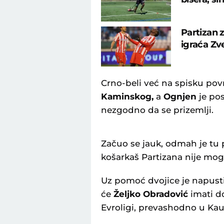
Partizan 
igraća Zv
Crno-beli već na spisku po
Kaminskog,
a
Ognjen
je po
nezgodno da se prizemlji.
Začuo se jauk, odmah je tu 
košarkaš Partizana nije mog
Uz pomoć dvojice je napustio
će
Željko Obradović
imati d
Evroligi, prevashodno u Kaun