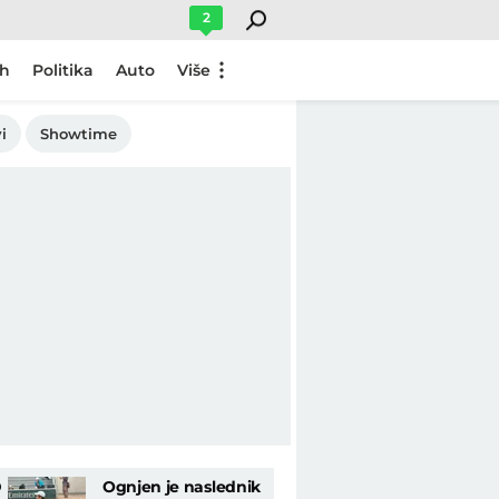
2
ch
Politika
Auto
Više
i
Showtime
D
Ognjen je naslednik