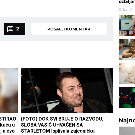
ozbilja
0
0
2
POŠALJI KOMENTAR
ESTIRAO
(FOTO) DOK SVI BRUJE O RAZVODU,
Najn
kuću u
SLOBA VASIĆ UHVAĆEN SA
, a evo
STARLETOM Isplivala zajednička