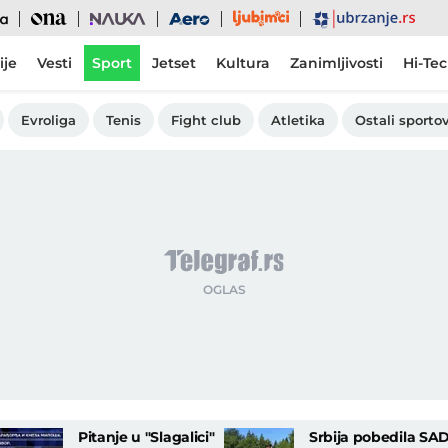
Ljubimci
Ona
Nauka
Aero
Ubrzanje
ije
Vesti
Sport
Jetset
Kultura
Zanimljivosti
Hi-Te
Evroliga
Tenis
Fight club
Atletika
Ostali sportov
Pitanje u "Slagalici"
Srbija pobedila SA