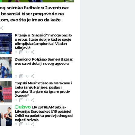
og snimka fudbalera Juventusa:
 bosanski biser progovorio na
om, evo šta je imao da kaže
Pitanje u "Slagalici" mnoge bacilo
u rebus, šta se dobije kad se spoje
olimpijska šampionka i Vladan
Milojević
0
0
Zvanično! Potpisao Samed Baždar,
ovo su svi detalji novog ugovora
0
0
“Srpski Mesi” otišao sa Marakane i
čeka šansu karijere, poslao i
poruku: “Sanjam da igram protiv
Zvezde”
0
0
UŽIVO
LIVESTREAM Srbija -
Litvanija: Eurobasket U16 počinje!
Orlići na početku protiv jednog od
najtežih rivala
0
0