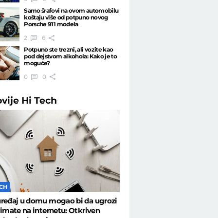
Samo šrafovi na ovom automobilu
koštaju više od potpuno novog
Porsche 911 modela
2
6
Potpuno ste trezni, ali vozite kao
pod dejstvom alkohola: Kako je to
moguće?
0
0
ovije
Hi Tech
ECH
uređaj u domu mogao bi da ugrozi
 imate na internetu: Otkriven