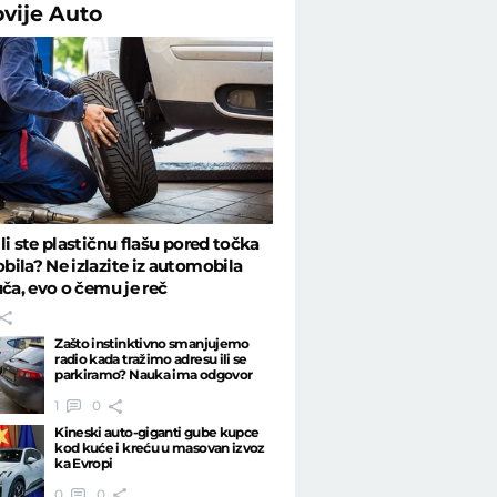
ovije
Auto
li ste plastičnu flašu pored točka
ila? Ne izlazite iz automobila
uča, evo o čemu je reč
Zašto instinktivno smanjujemo
radio kada tražimo adresu ili se
parkiramo? Nauka ima odgovor
1
0
Kineski auto-giganti gube kupce
kod kuće i kreću u masovan izvoz
ka Evropi
0
0