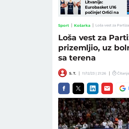
Litvanija:
Eurobasket U16
počinje! Orlići na
početku protiv
jednog od najtežih
Sport
Košarka
Loša vest za Partiz
rivala
Loša vest za Par
prizemljio, uz bo
sa terena
S. T.
11/12/23 | 21:26
Čitanje