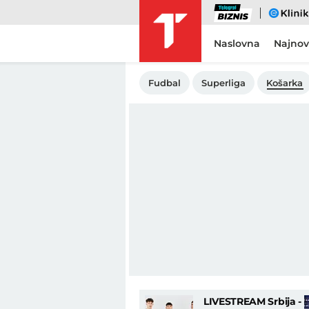
Biznis
eKlinika
Naslovna
Najnov
Fudbal
Superliga
Košarka
LIVESTREAM Srbija -