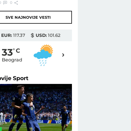
0
0
SVE NAJNOVIJE VESTI
EUR:
117.37
USD:
101.62
31
33
o
C
o
C
Beograd
Novi Sad
ovije
Sport
L