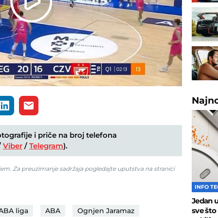
Play
Video
Najn
ografije i priče na broj telefona
/
Viber
/
Telegram
).
jem. Za preuzimanje sadržaja pogledajte uputstva na stranici
INFO T
Jedan 
sve što
ABA liga
ABA
Ognjen Jaramaz