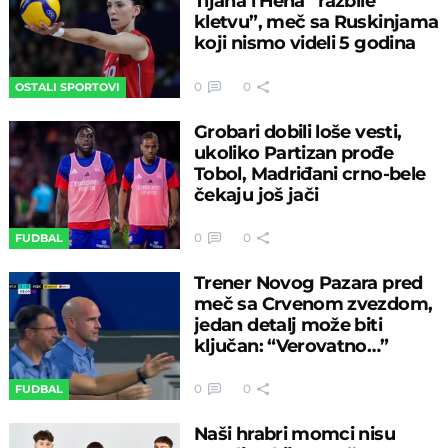
Tijana i Hena “razbile
kletvu”, meč sa Ruskinjama
koji nismo videli 5 godina
0
0
OSTALI SPORTOVI
Grobari dobili loše vesti,
ukoliko Partizan prođe
Tobol, Madriđani crno-bele
čekaju još jači
0
0
FUDBAL
Trener Novog Pazara pred
meč sa Crvenom zvezdom,
jedan detalj može biti
ključan: “Verovatno…”
0
0
FUDBAL
Naši hrabri momci nisu