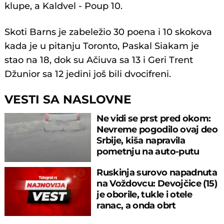
klupe, a Kaldvel - Poup 10.
Skoti Barns je zabeležio 30 poena i 10 skokova
kada je u pitanju Toronto, Paskal Siakam je
stao na 18, dok su Ačiuva sa 13 i Geri Trent
Džunior sa 12 jedini još bili dvocifreni.
VESTI SA NASLOVNE
Ne vidi se prst pred okom:
Nevreme pogodilo ovaj deo
Srbije, kiša napravila
pometnju na auto-putu
Ruskinja surovo napadnuta
na Voždovcu: Devojčice (15)
je oborile, tukle i otele
ranac, a onda obrt