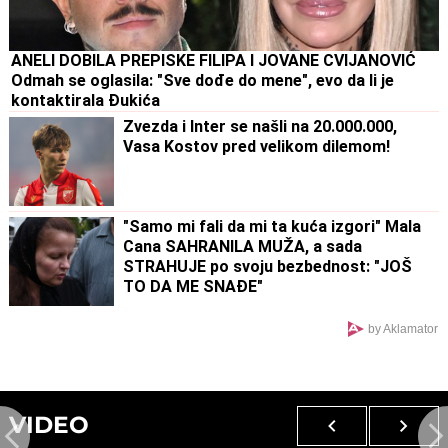
ANELI DOBILA PREPISKE FILIPA I JOVANE CVIJANOVIĆ
Odmah se oglasila: "Sve dođe do mene", evo da li je
kontaktirala Đukića
Zvezda i Inter se našli na 20.000.000,
Vasa Kostov pred velikom dilemom!
"Samo mi fali da mi ta kuća izgori" Mala
Cana SAHRANILA MUŽA, a sada
STRAHUJE po svoju bezbednost: "JOŠ
TO DA ME SNAĐE"
by Aklamator
VIDEO