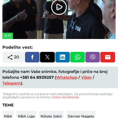
Play
Video
9:17
Podelite vest:
20
Pošaljite nam Vaše snimke, fotografije i priče na broj
telefona
+381 64 8939257
(
WhatsApp
/
Viber
/
Telegram
).
Telegraf.rs zadržava sva prava nad sadržajem. Za preuzimanje sadržaja
pogledajte uputstva na stranici
Uslovi korišćenja
.
TEME
NBA
NBA Liga
Nikola Jokić
Denver Nagets