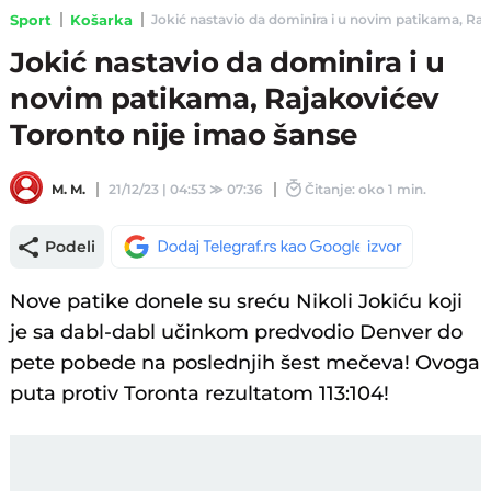
Sport
Košarka
Jokić nastavio da dominira i u novim patikama, Raja
Jokić nastavio da dominira i u
novim patikama, Rajakovićev
Toronto nije imao šanse
M. M.
21/12/23 | 04:53
≫
07:36
Čitanje: oko 1 min.
Podeli
Nove patike donele su sreću Nikoli Jokiću koji
je sa dabl-dabl učinkom predvodio Denver do
pete pobede na poslednjih šest mečeva! Ovoga
puta protiv Toronta rezultatom 113:104!