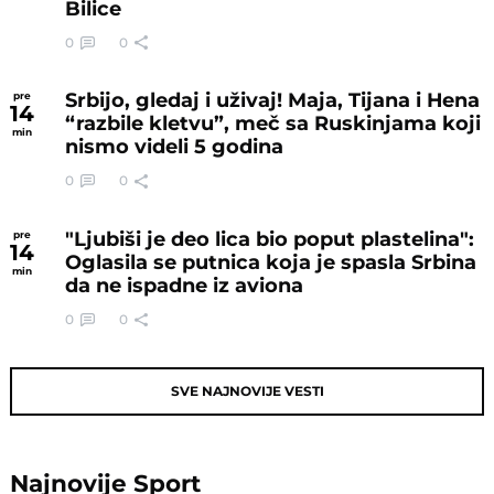
Bilice
0
0
Srbijo, gledaj i uživaj! Maja, Tijana i Hena
pre
14
“razbile kletvu”, meč sa Ruskinjama koji
min
nismo videli 5 godina
0
0
"Ljubiši je deo lica bio poput plastelina":
pre
14
Oglasila se putnica koja je spasla Srbina
min
da ne ispadne iz aviona
0
0
SVE NAJNOVIJE VESTI
Najnovije
Sport