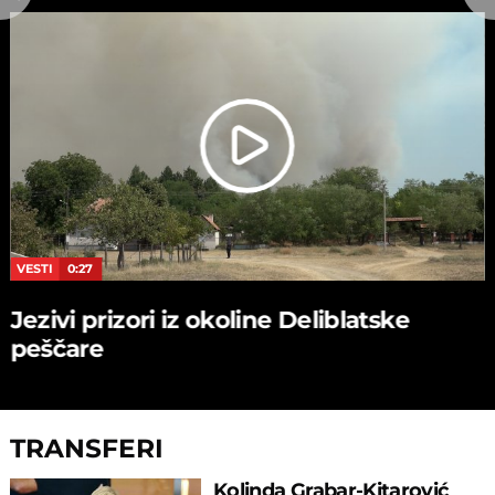
VESTI
0:27
Jezivi prizori iz okoline Deliblatske
peščare
TRANSFERI
Kolinda Grabar-Kitarović