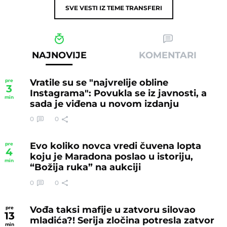
SVE VESTI IZ TEME
TRANSFERI
NAJNOVIJE
KOMENTARI
Vratile su se "najvrelije obline
pre
3
Instagrama": Povukla se iz javnosti, a
min
sada je viđena u novom izdanju
0
0
Evo koliko novca vredi čuvena lopta
pre
4
koju je Maradona poslao u istoriju,
min
“Božija ruka” na aukciji
0
0
Vođa taksi mafije u zatvoru silovao
pre
13
mladića?! Serija zločina potresla zatvor
min