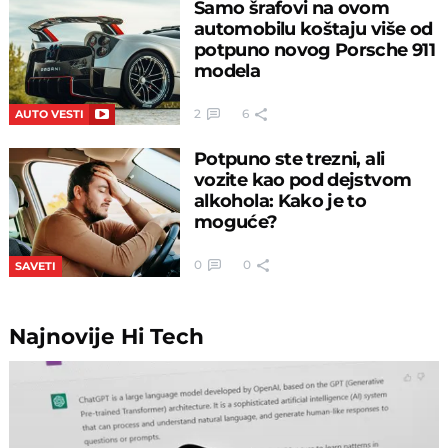
Samo šrafovi na ovom
automobilu koštaju više od
potpuno novog Porsche 911
modela
2
6
AUTO VESTI
Potpuno ste trezni, ali
vozite kao pod dejstvom
alkohola: Kako je to
moguće?
0
0
SAVETI
Najnovije
Hi Tech