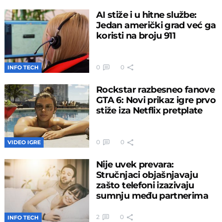
AI stiže i u hitne službe:
Jedan američki grad već ga
koristi na broju 911
0
0
INFO TECH
Rockstar razbesneo fanove
GTA 6: Novi prikaz igre prvo
stiže iza Netflix pretplate
0
0
VIDEO IGRE
Nije uvek prevara:
Stručnjaci objašnjavaju
zašto telefoni izazivaju
sumnju među partnerima
2
0
INFO TECH