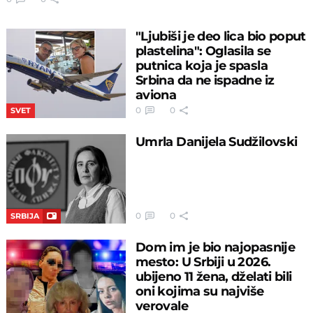
"Ljubiši je deo lica bio poput
plastelina": Oglasila se
putnica koja je spasla
Srbina da ne ispadne iz
aviona
0
0
SVET
Umrla Danijela Sudžilovski
0
0
SRBIJA
Dom im je bio najopasnije
mesto: U Srbiji u 2026.
ubijeno 11 žena, dželati bili
oni kojima su najviše
verovale