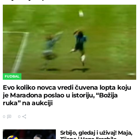
FUDBAL
Evo koliko novca vredi čuvena lopta koju
je Maradona poslao u istoriju, “Božija
ruka” na aukciji
0
0
Srbijo, gledaj i uživaj! Maja,