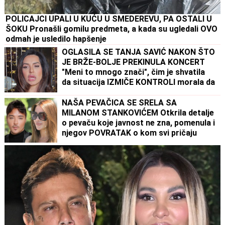
POLICAJCI UPALI U KUĆU U SMEDEREVU, PA OSTALI U
ŠOKU Pronašli gomilu predmeta, a kada su ugledali OVO
odmah je usledilo hapšenje
OGLASILA SE TANJA SAVIĆ NAKON ŠTO
JE BRŽE-BOLJE PREKINULA KONCERT
"Meni to mnogo znači", čim je shvatila
da situacija IZMIČE KONTROLI morala da
reaguje
NAŠA PEVAČICA SE SRELA SA
MILANOM STANKOVIĆEM Otkrila detalje
o pevaču koje javnost ne zna, pomenula i
njegov POVRATAK o kom svi pričaju
(VIDEO)