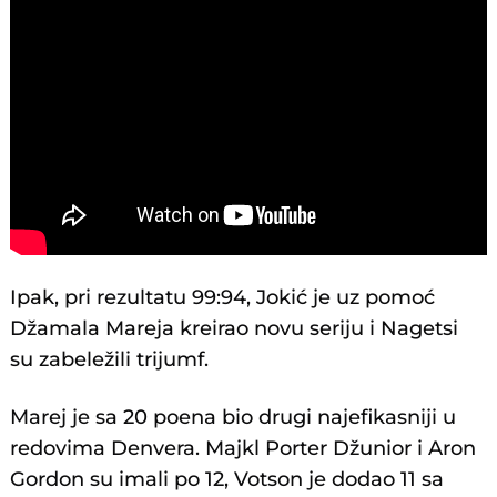
Ipak, pri rezultatu 99:94, Jokić je uz pomoć
Džamala Mareja kreirao novu seriju i Nagetsi
su zabeležili trijumf.
Marej je sa 20 poena bio drugi najefikasniji u
redovima Denvera. Majkl Porter Džunior i Aron
Gordon su imali po 12, Votson je dodao 11 sa