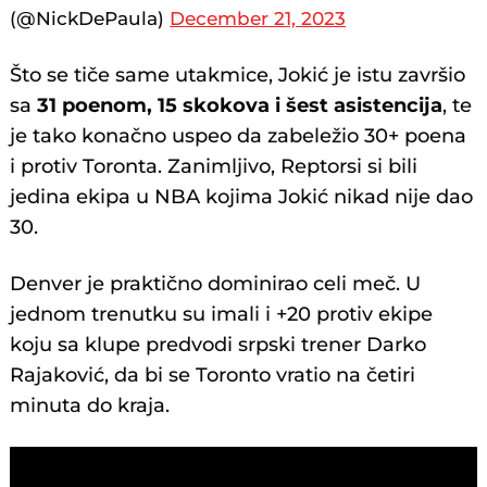
(@NickDePaula)
December 21, 2023
Što se tiče same utakmice, Jokić je istu završio
sa
31 poenom, 15 skokova i šest asistencija
, te
je tako konačno uspeo da zabeležio 30+ poena
i protiv Toronta. Zanimljivo, Reptorsi si bili
jedina ekipa u NBA kojima Jokić nikad nije dao
30.
Denver je praktično dominirao celi meč. U
jednom trenutku su imali i +20 protiv ekipe
koju sa klupe predvodi srpski trener Darko
Rajaković, da bi se Toronto vratio na četiri
minuta do kraja.