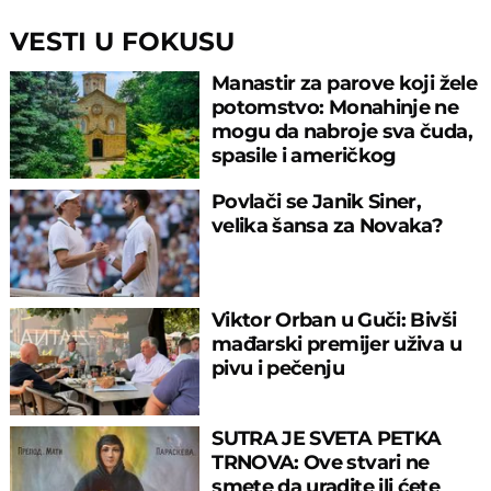
VESTI U FOKUSU
Manastir za parove koji žele
potomstvo: Monahinje ne
mogu da nabroje sva čuda,
spasile i američkog
ambasadora
Povlači se Janik Siner,
velika šansa za Novaka?
Viktor Orban u Guči: Bivši
mađarski premijer uživa u
pivu i pečenju
SUTRA JE SVETA PETKA
TRNOVA: Ove stvari ne
smete da uradite ili ćete