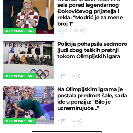
sela pored legendarnog
Đokovićevog prijatelja i
rekla: "Modrić je za mene
broj 1"
42
131
OLIMPIJSKE IGRE
Policija pohapsila sedmoro
ljudi zbog teških pretnji
tokom Olimpijskih igara
2
19
OLIMPIJSKE IGRE
Na Olimpijskim igrama je
postala predmet šale, sada
ide u penziju: "Bilo je
uznemirujuće..."
3
66
OLIMPIJSKE IGRE