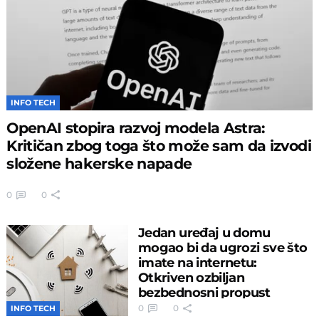
INFO TECH
OpenAI stopira razvoj modela Astra:
Kritičan zbog toga što može sam da izvodi
složene hakerske napade
0
0
Jedan uređaj u domu
mogao bi da ugrozi sve što
imate na internetu:
Otkriven ozbiljan
bezbednosni propust
0
0
INFO TECH