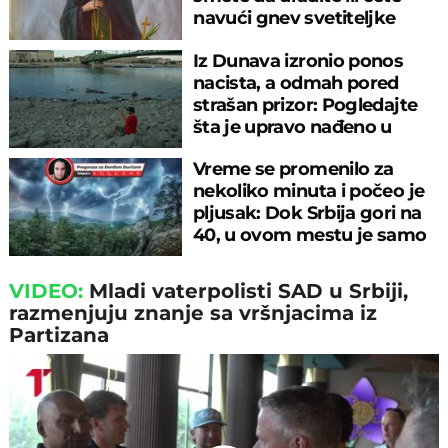
navući gnev svetiteljke
Iz Dunava izronio ponos
nacista, a odmah pored
strašan prizor: Pogledajte
šta je upravo nađeno u
rečnom blatu
Vreme se promenilo za
nekoliko minuta i počeo je
pljusak: Dok Srbija gori na
40, u ovom mestu je samo
17°C
VIDEO:
Mladi vaterpolisti SAD u Srbiji,
razmenjuju znanje sa vršnjacima iz
Partizana