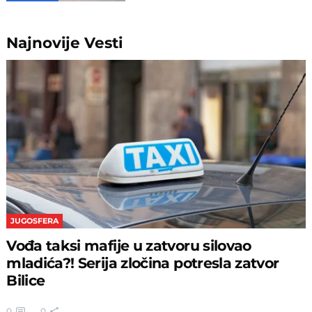
Najnovije
Vesti
JUGOSFERA
Vođa taksi mafije u zatvoru silovao
mladića?! Serija zločina potresla zatvor
Bilice
0
0