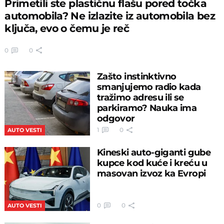
Primetili ste plastičnu flašu pored točka
automobila? Ne izlazite iz automobila bez
ključa, evo o čemu je reč
0
0
Zašto instinktivno
smanjujemo radio kada
tražimo adresu ili se
parkiramo? Nauka ima
odgovor
1
0
AUTO VESTI
Kineski auto-giganti gube
kupce kod kuće i kreću u
masovan izvoz ka Evropi
0
0
AUTO VESTI