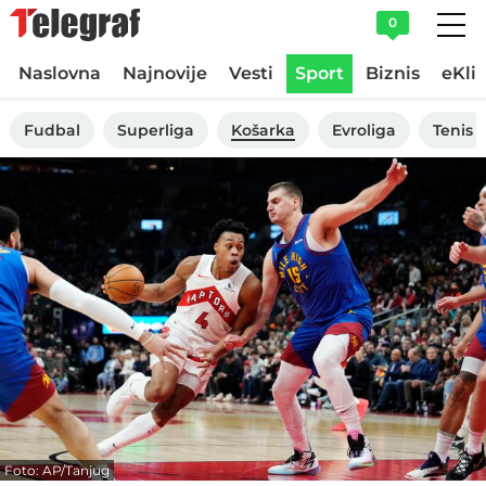
0
Naslovna
Najnovije
Vesti
Sport
Biznis
eKli
Fudbal
Superliga
Košarka
Evroliga
Tenis
Foto: AP/Tanjug