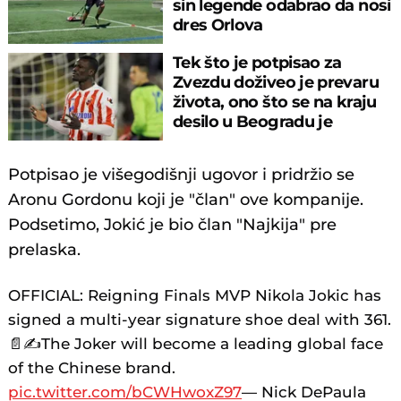
sin legende odabrao da nosi
dres Orlova
Tek što je potpisao za
Zvezdu doživeo je prevaru
života, ono što se na kraju
desilo u Beogradu je
neverovatno
Potpisao je višegodišnji ugovor i pridržio se
Aronu Gordonu koji je "član" ove kompanije.
Podsetimo, Jokić je bio član "Najkija" pre
prelaska.
OFFICIAL: Reigning Finals MVP Nikola Jokic has
signed a multi-year signature shoe deal with 361.
📄✍️The Joker will become a leading global face
of the Chinese brand.
pic.twitter.com/bCWHwoxZ97
— Nick DePaula