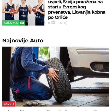
uspeli, Srbija poražena na
startu Evropskog
prvenstva, Litvanija kobna
po Orliće
0
0
KOŠARKA
Najnovije
Auto
SAVETI