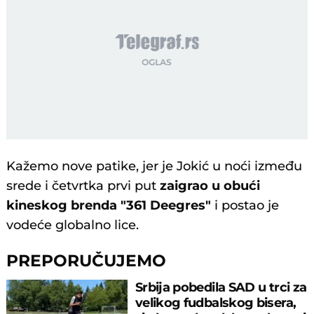
Kažemo nove patike, jer je Jokić u noći između
srede i četvrtka prvi put
zaigrao u obući
kineskog brenda "361 Deegres"
i postao je
vodeće globalno lice.
PREPORUČUJEMO
Srbija pobedila SAD u trci za
velikog fudbalskog bisera,