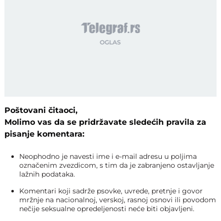
Poštovani čitaoci,
Molimo vas da se pridržavate sledećih pravila za
pisanje komentara:
Neophodno je navesti ime i e-mail adresu u poljima
označenim zvezdicom, s tim da je zabranjeno ostavljanje
lažnih podataka.
Komentari koji sadrže psovke, uvrede, pretnje i govor
mržnje na nacionalnoj, verskoj, rasnoj osnovi ili povodom
nečije seksualne opredeljenosti neće biti objavljeni.