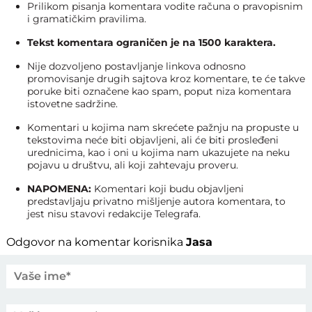
Prilikom pisanja komentara vodite računa o pravopisnim
i gramatičkim pravilima.
Tekst komentara ograničen je na 1500 karaktera.
Nije dozvoljeno postavljanje linkova odnosno
promovisanje drugih sajtova kroz komentare, te će takve
poruke biti označene kao spam, poput niza komentara
istovetne sadržine.
Komentari u kojima nam skrećete pažnju na propuste u
tekstovima neće biti objavljeni, ali će biti prosleđeni
urednicima, kao i oni u kojima nam ukazujete na neku
pojavu u društvu, ali koji zahtevaju proveru.
NAPOMENA:
Komentari koji budu objavljeni
predstavljaju privatno mišljenje autora komentara, to
jest nisu stavovi redakcije Telegrafa.
Odgovor na komentar korisnika
Jasa