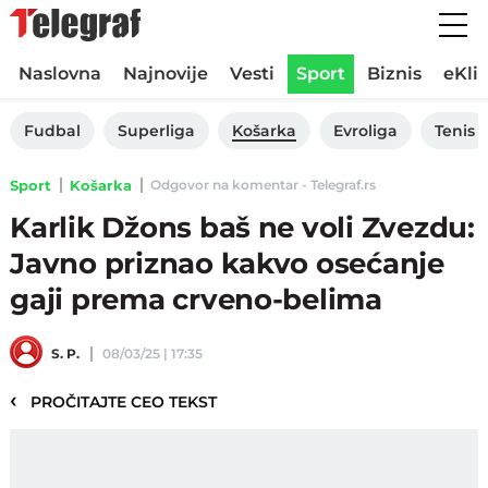
Naslovna
Najnovije
Vesti
Sport
Biznis
eKli
Fudbal
Superliga
Košarka
Evroliga
Tenis
Sport
Košarka
Odgovor na komentar - Telegraf.rs
Karlik Džons baš ne voli Zvezdu:
Javno priznao kakvo osećanje
gaji prema crveno-belima
S. P.
08/03/25 | 17:35
‹
PROČITAJTE CEO TEKST