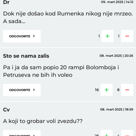
Dr
09. mart 2025 | 14:12
Dok nije došao kod Rumenka nikog nije mrzeo.
A sada...
›
1
1
ODGOVORITE
Sto se nama zalis
08. mart 2025 | 20:26
Pa i ja da sam popio 20 rampi Bolomboja i
Petruseva ne bih ih voleo
›
16
8
ODGOVORITE
Cv
08. mart 2025 | 18:59
A koji to grobar voli zvezdu??
›
25
4