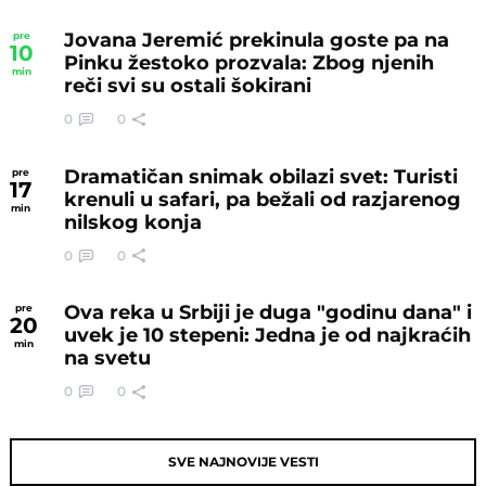
Jovana Jeremić prekinula goste pa na
pre
10
Pinku žestoko prozvala: Zbog njenih
min
reči svi su ostali šokirani
0
0
Dramatičan snimak obilazi svet: Turisti
pre
17
krenuli u safari, pa bežali od razjarenog
min
nilskog konja
0
0
Ova reka u Srbiji je duga "godinu dana" i
pre
20
uvek je 10 stepeni: Jedna je od najkraćih
min
na svetu
0
0
SVE NAJNOVIJE VESTI