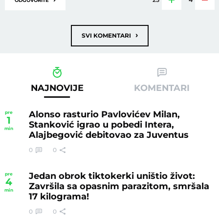
ODGOVORITE
›
SVI KOMENTARI
NAJNOVIJE
KOMENTARI
Alonso rasturio Pavlovićev Milan,
pre
1
Stanković igrao u pobedi Intera,
min
Alajbegović debitovao za Juventus
0
0
Jedan obrok tiktokerki uništio život:
pre
4
Završila sa opasnim parazitom, smršala
min
17 kilograma!
0
0