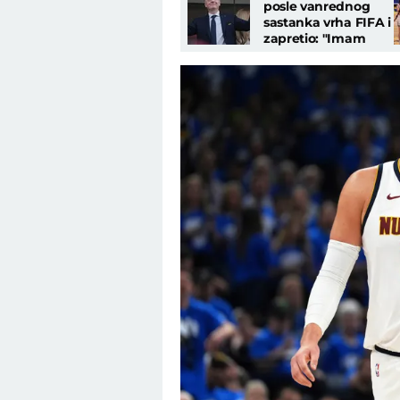
posle vanrednog
sastanka vrha FIFA i
zapretio: "Imam
podršku, nećemo
tolerisati napade!"