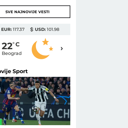
SVE NAJNOVIJE VESTI
EUR:
117.37
USD:
101.98
23
22
o
C
o
C
Beograd
Novi Sad
ovije
Sport
L