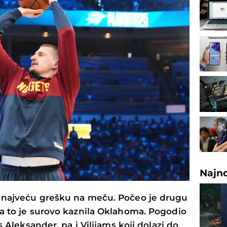
Najn
i najveću grešku na meču. Počeo je drugu
 a to je surovo kaznila Oklahoma. Pogodio
s Aleksander, pa i Vilijams koji dolazi do