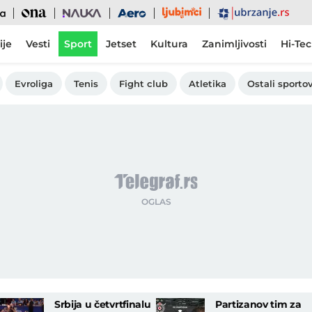
Ljubimci
Ona
Nauka
Aero
Ubrzanje
ije
Vesti
Sport
Jetset
Kultura
Zanimljivosti
Hi-Te
Evroliga
Tenis
Fight club
Atletika
Ostali sportov
Srbija u četvrtfinalu
Partizanov tim za