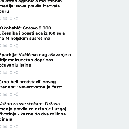
Pakistan ograničio rad stranih
medija: Nova pravila izazvala
buru
0
0
Krkobabić: Gotovo 9.000
učesnika i posetilaca iz 160 sela
na Miholjskim susretima
0
0
Eparhija: Vučićevo naglašavanje o
litijamaizuzetan doprinos
očuvanju istine
0
0
Crno-beli predstavili novog
trenera: "Neverovatna je čast"
0
0
Važno za sve stočare: Država
menja pravila za držanje i uzgoj
životinja - kazne do dva miliona
dinara
0
0