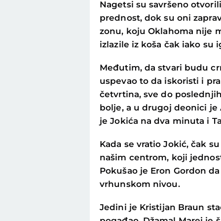
Nagetsi su savršeno otvorili 
prednost, dok su oni zaprav
zonu, koju Oklahoma nije mo
izlazile iz koša čak iako su i
Međutim, da stvari budu cr
uspevao to da iskoristi i p
četvrtina, sve do poslednji
bolje, a u drugoj deonici j
je Jokića na dva minuta i Tan
Kada se vratio Jokić, čak su
našim centrom, koji jednos
Pokušao je Eron Gordon da o
vrhunskom nivou.
Jedini je Kristijan Braun st
pogađao. Džamal Marej je šu