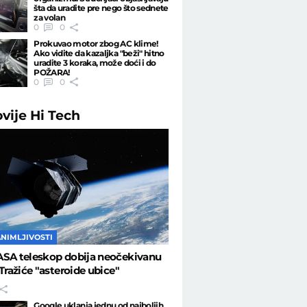
šta da uradite pre nego što sednete
za volan
0
0
Prokuvao motor zbog AC klime!
Ako vidite da kazaljka "beži" hitno
uradite 3 koraka, može doći i do
POŽARA!
0
0
ovije
Hi Tech
ANIMLJIVOSTI
ASA teleskop dobija neočekivanu
 Tražiće "asteroide ubice"
Google uklanja jednu od najboljih