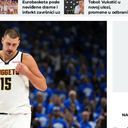
Eurobasketa posle
Tobol: Vukotić u
neviđene drame i
novoj ulozi,
infarkt završnici uz
promene u odbrani 
zvuk sirene!
veznom redu
NA