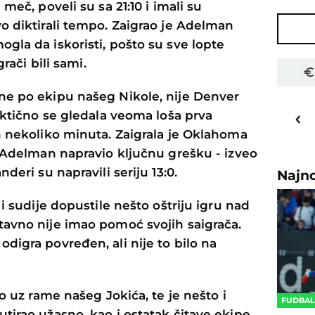
meč, poveli su sa 21:10 i imali su
o diktirali tempo. Zaigrao je Adelman
gla da iskoristi, pošto su sve lopte
grači bili sami.
ne po ekipu našeg Nikole, nije Denver
16
o
C
raktično se gledala veoma loša prva
Priština
h nekoliko minuta. Zaigrala je Oklahoma
e Adelman napravio ključnu grešku - izveo
deri su napravili seriju 13:0.
Najn
 i sudije dopustile nešto oštriju igru nad
tavno nije imao pomoć svojih saigrača.
digra povređen, ali nije to bilo na
ao uz rame našeg Jokića, te je nešto i
FUDBA
tirao užasno, kao i ostatak čitave ekipe.