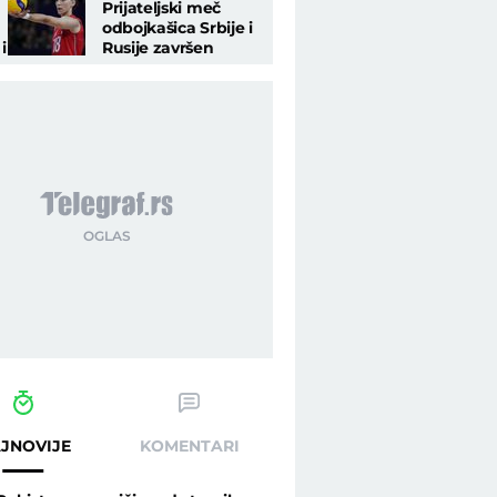
Prijateljski meč
odbojkašica Srbije i
i
Rusije završen
nerešeno
JNOVIJE
KOMENTARI