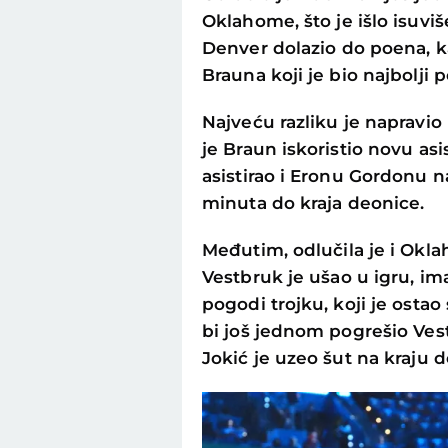
Oklahome, što je išlo isuviš
Denver dolazio do poena, ka
Brauna koji je bio najbolj
Najveću razliku je napravio
je Braun iskoristio novu asis
asistirao i Eronu Gordonu n
minuta do kraja deonice.
Međutim, odlučila je i Ok
Vestbruk je ušao u igru, ima
pogodi trojku, koji je osta
bi još jednom pogrešio Vestb
Jokić je uzeo šut na kraju de