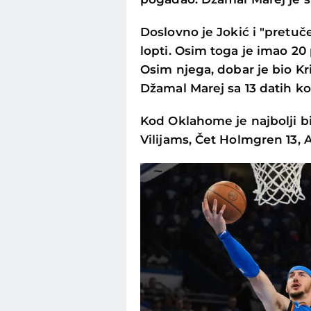
Doslovno je Jokić i "pretuč
lopti. Osim toga je imao 20
Osim njega, dobar je bio Kri
Džamal Marej sa 13 datih koš
Kod Oklahome je najbolji bi
Vilijams, Čet Holmgren 13, A