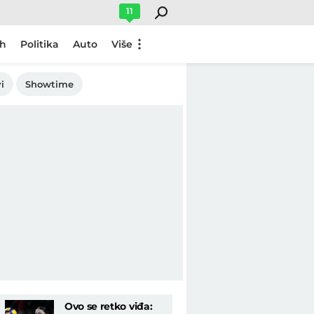
11
ch
Politika
Auto
Više
i
Showtime
Ovo se retko viđa: