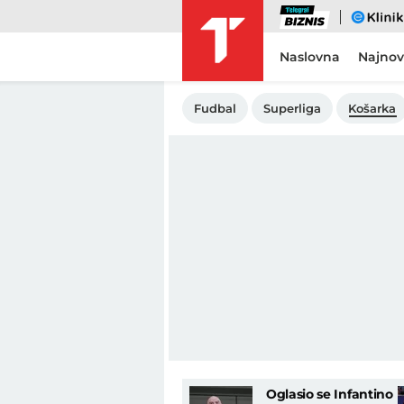
Biznis
eKlinika
Naslovna
Najnov
Fudbal
Superliga
Košarka
Oglasio se Infantino