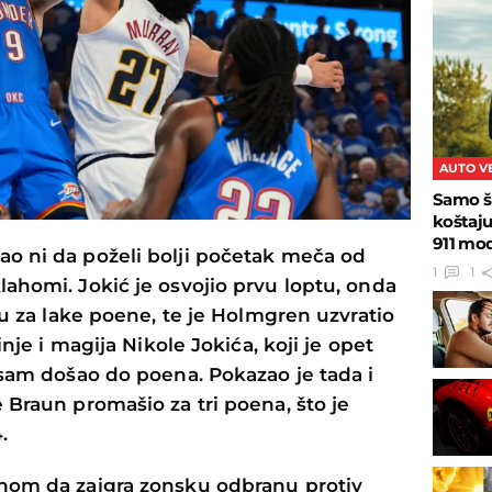
AUTO V
Samo š
koštaj
911 mo
o ni da poželi bolji početak meča od
1
1
ahomi. Jokić je osvojio prvu loptu, onda
nu za lake poene, te je Holmgren uzvratio
inje i magija Nikole Jokića, koji je opet
 sam došao do poena. Pokazao je tada i
 Braun promašio za tri poena, što je
.
nom da zaigra zonsku odbranu protiv