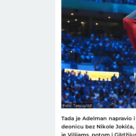
Foto: Tanjug/AP
Tada je Adelman napravio 
deonicu bez Nikole Jokića,
je Vilijams, potom i Gildžiju