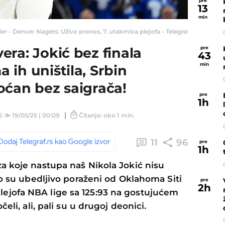
pre
13
min
r - Denver Nagets: Uživo prenos, 7. utakmica plejofa - Telegraf.rs
pre
ra: Jokić bez finala
43
min
ih uništila, Srbin
oćan bez saigrača!
pre
1
h
6
≫
19/05/25 | 00:09
Čitanje: oko 1 min.
11
96
pre
1
h
a koje nastupa naš Nikola Jokić nisu
to su ubedljivo poraženi od Oklahoma Siti
pre
2
h
jofa NBA lige sa 125:93 na gostujućem
eli, ali, pali su u drugoj deonici.