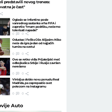
li predstavili novog trenera:
vatna je čast"
Oglasio se Infantino posle
vanrednog sastanka vrha FIFA i
zapretio: "Imam podršku, nećemo
tolerisati napade!"
0
0
Odustao i Feliks Ože Alijasim: Niko
neće da igra jedan od najjačih
turnira na svetu!
0
0
Ovo se retko viđa: Prijateljski meč
odbojkašica Srbije i Rusije završen
nerešeno
0
0
Vinisijus dobio novu ponudu Real
Madrida, pa zaprepastio svet
potezom na Instagramu
0
0
ovije
Auto