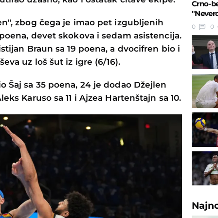
Crno-be
"Nevero
en", zbog čega je imao pet izgubljenih
0
0
 poena, devet skokova i sedam asistencija.
stijan Braun sa 19 poena, a dvocifren bio i
eva uz loš šut iz igre (6/16).
o Šaj sa 35 poena, 24 je dodao Džejlen
leks Karuso sa 11 i Ajzea Hartenštajn sa 10.
Najn