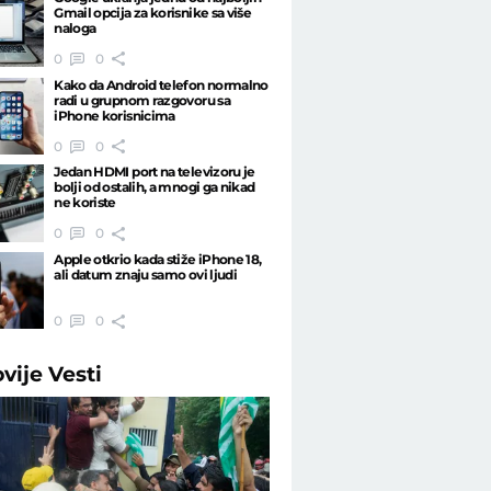
Gmail opcija za korisnike sa više
naloga
0
0
Kako da Android telefon normalno
radi u grupnom razgovoru sa
iPhone korisnicima
0
0
Jedan HDMI port na televizoru je
bolji od ostalih, a mnogi ga nikad
ne koriste
0
0
Apple otkrio kada stiže iPhone 18,
ali datum znaju samo ovi ljudi
0
0
ovije
Vesti