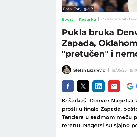
Foto: Tanjug/AP
Sport
Košarka
Oklahoma Siti Tande
Pukla bruka Denve
Zapada, Oklahoma 
"pretučen" i nem
Stefan Lazarević
18/05/25 | 19:1
Košarkaši Denver Nagetsa z
prošli u finale Zapada, poš
Tandera u sedmom meču ple
terenu. Nagetsi su sjajno poč