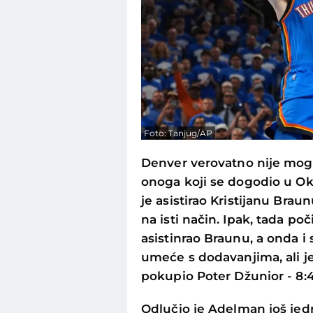
Foto: Tanjug/AP
Denver verovatno nije moga
onoga koji se dogodio u Okl
je asistirao Kristijanu Brau
na isti način. Ipak, tada poč
asistinrao Braunu, a onda i
umeće s dodavanjima, ali je
pokupio Poter Džunior - 8:4
Odlučio je Adelman još jed