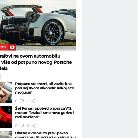
ESTI
rafovi na ovom automobilu
u više od potpuno novog Porsche
dela
Potpuno ste trezni, ali vozite kao
pod dejstvom alkohola: Kako je to
moguće?
0
0
Šef Ferrarija potvrdio spas za V12
motor: "Testirali smo novo gorivo i
radi savršeno"
0
0
Ulazak u vreo auto pravi pakao
organizmu: Stručnjaci objašnjavaju