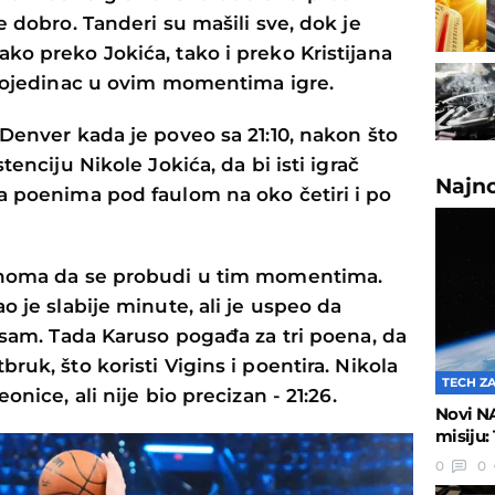
e dobro. Tanderi su mašili sve, dok je
ko preko Jokića, tako i preko Kristijana
i pojedinac u ovim momentima igre.
 Denver kada je poveo sa 21:10, nakon što
tenciju Nikole Jokića, da bi isti igrač
Najn
a poenima pod faulom na oko četiri i po
lahoma da se probudi u tim momentima.
o je slabije minute, ali je uspeo da
o sam. Tada Karuso pogađa za tri poena, da
ruk, što koristi Vigins i poentira. Nikola
TECH Z
onice, ali nije bio precizan - 21:26.
Novi N
misiju:
0
0