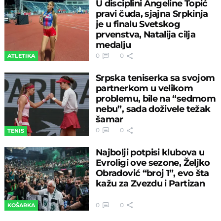
U disciplini Angeline Topić
pravi čuda, sjajna Srpkinja
je u finalu Svetskog
prvenstva, Natalija cilja
medalju
0
0
ATLETIKA
Srpska teniserka sa svojom
partnerkom u velikom
problemu, bile na “sedmom
nebu”, sada doživele težak
šamar
0
0
TENIS
Najbolji potpisi klubova u
Evroligi ove sezone, Željko
Obradović “broj 1”, evo šta
kažu za Zvezdu i Partizan
0
0
KOŠARKA