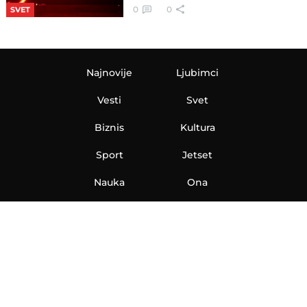
0
0
SVET
Najnovije
Ljubimci
Vesti
Svet
Biznis
Kultura
Sport
Jetset
Nauka
Ona
Aero
Zanimljivosti
eKlinika
Hi-Tech
Auto
Plantbased
Ubrzanje
Telegraf TV