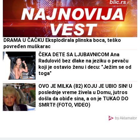
DRAMA U ČAČKU Eksplodirala plinska boca, teško
povređen muškarac
ČEKA DETE SA LJUBAVNICOM Ana
Radulović bez dlake na jeziku o pevaču
koji je ostavio ženu i decu: "Ježim se od
toga"
OVO JE MILKA (82) KOJU JE UBIO SIN! U
poslednje vreme živela u Domu, jutros
došla da obiđe sina, a on je TUKAO DO
SMRTI! (FOTO, VIDEO)
by Aklamator