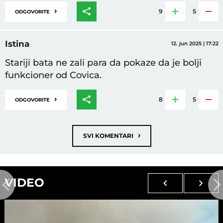
›
9
5
ODGOVORITE
Istina
12. jun 2025 | 17:22
Stariji bata ne zali para da pokaze da je bolji
funkcioner od Covica.
›
8
5
ODGOVORITE
›
SVI KOMENTARI
VIDEO