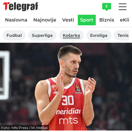
5
Naslovna
Najnovije
Vesti
Sport
Biznis
eKli
Fudbal
Superliga
Košarka
Evroliga
Tenis
Foto: MN Press / M. Metlaš