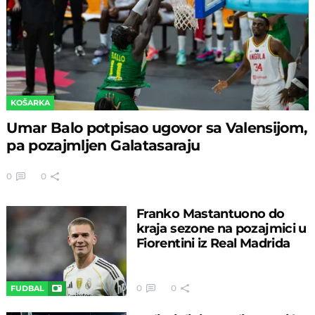
KOŠARKA
Umar Balo potpisao ugovor sa Valensijom,
pa pozajmljen Galatasaraju
0
0
Franko Mastantuono do
kraja sezone na pozajmici u
Fiorentini iz Real Madrida
0
0
FUDBAL