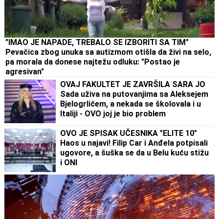
"IMAO JE NAPADE, TREBALO SE IZBORITI SA TIM"
Pevačica zbog unuka sa autizmom otišla da živi na selo,
pa morala da donese najtežu odluku: "Postao je
agresivan"
OVAJ FAKULTET JE ZAVRŠILA SARA JO
Sada uživa na putovanjima sa Aleksejem
Bjelogrlićem, a nekada se školovala i u
Italiji - OVO joj je bio problem
OVO JE SPISAK UČESNIKA "ELITE 10"
Haos u najavi! Filip Car i Anđela potpisali
ugovore, a šuška se da u Belu kuću stižu
i ONI