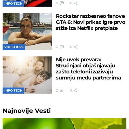
0
0
INFO TECH
Rockstar razbesneo fanove
GTA 6: Novi prikaz igre prvo
stiže iza Netflix pretplate
0
0
VIDEO IGRE
Nije uvek prevara:
Stručnjaci objašnjavaju
zašto telefoni izazivaju
sumnju među partnerima
2
0
INFO TECH
Najnovije
Vesti