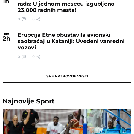
1
h
rada: U jednom mesecu izgubljeno
23.000 radnih mesta!
0
0
Erupcija Etne obustavila avionski
pre
2
h
saobraćaj u Kataniji: Uvedeni vanredni
vozovi
0
0
SVE NAJNOVIJE VESTI
Najnovije
Sport