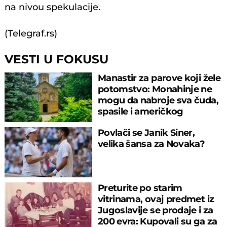
na nivou spekulacije.
(Telegraf.rs)
VESTI U FOKUSU
Manastir za parove koji žele
potomstvo: Monahinje ne
mogu da nabroje sva čuda,
spasile i američkog
ambasadora
Povlači se Janik Siner,
velika šansa za Novaka?
Preturite po starim
vitrinama, ovaj predmet iz
Jugoslavije se prodaje i za
200 evra: Kupovali su ga za