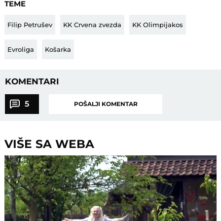
TEME
Filip Petrušev
KK Crvena zvezda
KK Olimpijakos
Evroliga
Košarka
KOMENTARI
5
POŠALJI KOMENTAR
VIŠE SA WEBA