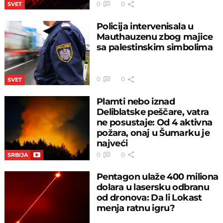
0
0
SVET
Policija intervenisala u
Mauthauzenu zbog majice
sa palestinskim simbolima
0
0
SVET
Plamti nebo iznad
Deliblatske peščare, vatra
ne posustaje: Od 4 aktivna
požara, onaj u Šumarku je
najveći
0
0
SRBIJA
Pentagon ulaže 400 miliona
dolara u lasersku odbranu
od dronova: Da li Lokast
menja ratnu igru?