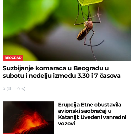
BEOGRAD
Suzbijanje komaraca u Beogradu u
subotu i nedelju između 3.30 i 7 časova
0
0
Erupcija Etne obustavila
avionski saobraćaj u
Kataniji: Uvedeni vanredni
vozovi