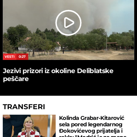
VESTI
0:27
Jezivi prizori iz okoline Deliblatske
peščare
TRANSFERI
Kolinda Grabar-Kitarović
sela pored legendarnog
Đokovićevog prijatelja i