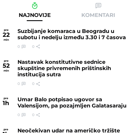
NAJNOVIJE
KOMENTARI
Suzbijanje komaraca u Beogradu u
pre
22
subotu i nedelju između 3.30 i 7 časova
min
0
0
Nastavak konstitutivne sednice
pre
52
skupštine privremenih prištinskih
min
institucija sutra
0
0
Umar Balo potpisao ugovor sa
pre
1
h
Valensijom, pa pozajmljen Galatasaraju
0
0
Neočekivan udar na američko tržište
pre