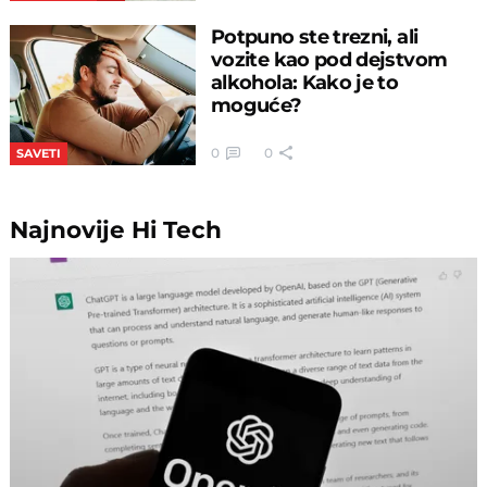
Potpuno ste trezni, ali
vozite kao pod dejstvom
alkohola: Kako je to
moguće?
0
0
SAVETI
Najnovije
Hi Tech