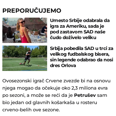
PREPORUČUJEMO
Umesto Srbije odabrala da
igra za Ameriku, sada je
pod zastavom SAD naše
čudo doživelo veliku
“blamažu”
Srbija pobedila SAD u trci za
velikog fudbalskog bisera,
sin legende odabrao da nosi
dres Orlova
Ovosezonski igrač Crvene zvezde bi na osnovu
njega mogao da očekuje oko 2,3 miliona evra
po sezoni, a može se reći da je
Petrušev
sam
bio jedan od glavnih košarkaša u rosteru
crveno-belih ove sezone.