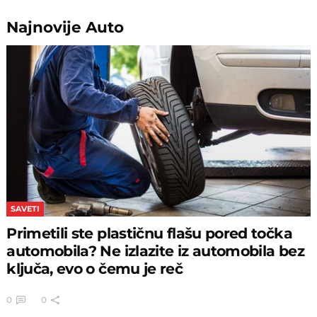
Najnovije
Auto
SAVETI
Primetili ste plastičnu flašu pored točka
automobila? Ne izlazite iz automobila bez
ključa, evo o čemu je reč
0
0