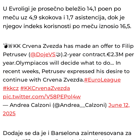
U Evroligi je prosečno beležio 14,1 poen po
meču uz 4,9 skokova i 1,7 asistencija, dok je
njegov indeks korisnosti po meču iznosio 16,5.
💣🚨KK Crvena Zvezda has made an offer to Filip
Petrusev (
@DojeVS
🤝).2-year contract.€2.3M per
year.Olympiacos will decide what to do… In
recent weeks, Petrusev expressed his desire to
continue with Crvena Zvezda.
#EuroLeague
#kkcz
#KKCrvenaZvezda
pic.twitter.com/V58PEPol4w
— Andrea Calzoni (@Andrea__Calzoni)
June 12,
2025
Dodaje se da je i Barselona zainteresovana za