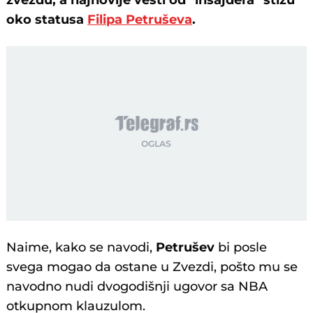
zvezdu, a najnovije vesti od "insajdera" stižu
oko statusa
Filipa Petruševa
.
Naime, kako se navodi,
Petrušev
bi posle
svega mogao da ostane u Zvezdi, pošto mu se
navodno nudi dvogodišnji ugovor sa NBA
otkupnom klauzulom.