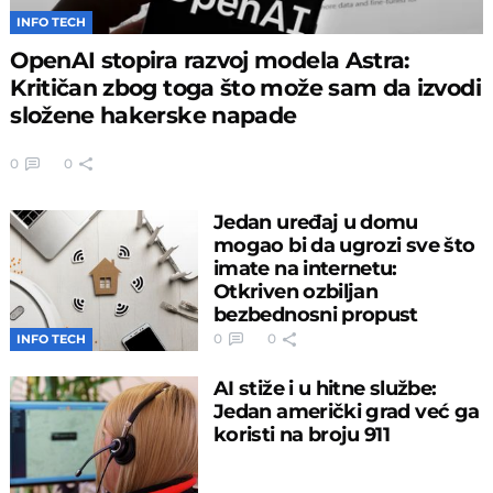
INFO TECH
OpenAI stopira razvoj modela Astra:
Kritičan zbog toga što može sam da izvodi
složene hakerske napade
0
0
Jedan uređaj u domu
mogao bi da ugrozi sve što
imate na internetu:
Otkriven ozbiljan
bezbednosni propust
0
0
INFO TECH
AI stiže i u hitne službe:
Jedan američki grad već ga
koristi na broju 911