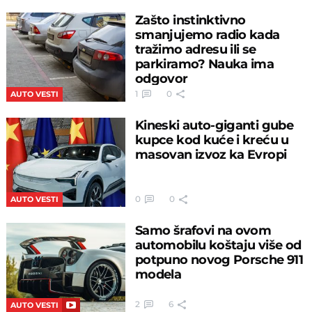
Zašto instinktivno
smanjujemo radio kada
tražimo adresu ili se
parkiramo? Nauka ima
odgovor
1
0
AUTO VESTI
Kineski auto-giganti gube
kupce kod kuće i kreću u
masovan izvoz ka Evropi
0
0
AUTO VESTI
Samo šrafovi na ovom
automobilu koštaju više od
potpuno novog Porsche 911
modela
2
6
AUTO VESTI