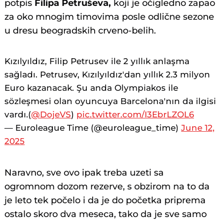
potpis
Filipa Petruševa,
koji je očigledno zapao
za oko mnogim timovima posle odlične sezone
u dresu beogradskih crveno-belih.
Kızılyıldız, Filip Petrusev ile 2 yıllık anlaşma
sağladı. Petrusev, Kızılyıldız'dan yıllık 2.3 milyon
Euro kazanacak. Şu anda Olympiakos ile
sözleşmesi olan oyuncuya Barcelona'nın da ilgisi
vardı.(
@DojeVS
)
pic.twitter.com/I3EbrLZOL6
— Euroleague Time (@euroleague_time)
June 12,
2025
Naravno, sve ovo ipak treba uzeti sa
ogromnom dozom rezerve, s obzirom na to da
je leto tek počelo i da je do početka priprema
ostalo skoro dva meseca, tako da je sve samo