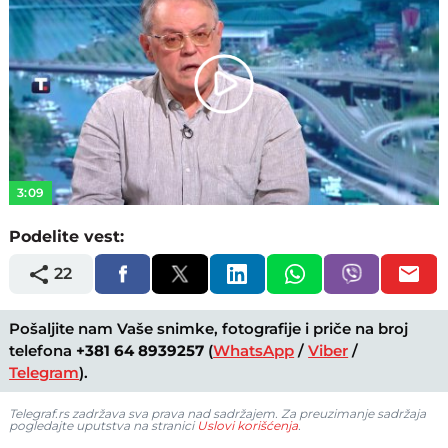
Play
Video
3:09
Podelite vest:
22
Pošaljite nam Vaše snimke, fotografije i priče na broj
telefona
+381 64 8939257
(
WhatsApp
/
Viber
/
Telegram
).
Telegraf.rs zadržava sva prava nad sadržajem. Za preuzimanje sadržaja
pogledajte uputstva na stranici
Uslovi korišćenja
.