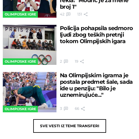
rekla: "Modrić je za mene
broj 1"
42
131
OLIMPIJSKE IGRE
Policija pohapsila sedmoro
ljudi zbog teških pretnji
tokom Olimpijskih igara
2
19
OLIMPIJSKE IGRE
Na Olimpijskim igrama je
postala predmet šale, sada
ide u penziju: "Bilo je
uznemirujuće..."
3
66
OLIMPIJSKE IGRE
SVE VESTI IZ TEME
TRANSFERI