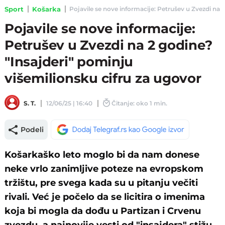
Sport
Košarka
Pojavile se nove informacije: Petrušev u Zvezdi na 2
Pojavile se nove informacije:
Petrušev u Zvezdi na 2 godine?
"Insajderi" pominju
višemilionsku cifru za ugovor
S. T.
12/06/25 | 16:40
Čitanje: oko 1 min.
Podeli
Košarkaško leto moglo bi da nam donese
neke vrlo zanimljive poteze na evropskom
tržištu, pre svega kada su u pitanju večiti
rivali. Već je počelo da se licitira o imenima
koja bi mogla da dođu u Partizan i Crvenu