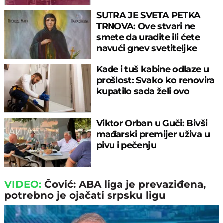
sitniš
SUTRA JE SVETA PETKA
TRNOVA: Ove stvari ne
smete da uradite ili ćete
navući gnev svetiteljke
Kade i tuš kabine odlaze u
prošlost: Svako ko renovira
kupatilo sada želi ovo
Viktor Orban u Guči: Bivši
mađarski premijer uživa u
pivu i pečenju
VIDEO:
Čović: ABA liga je prevaziđena,
potrebno je ojačati srpsku ligu