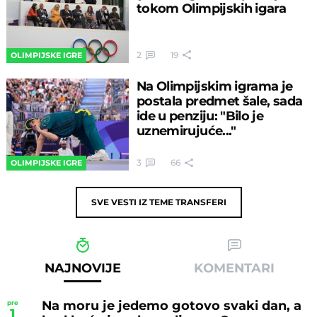
tokom Olimpijskih igara
2
19
OLIMPIJSKE IGRE
Na Olimpijskim igrama je
postala predmet šale, sada
ide u penziju: "Bilo je
uznemirujuće..."
3
66
OLIMPIJSKE IGRE
SVE VESTI IZ TEME
TRANSFERI
NAJNOVIJE
KOMENTARI
Na moru je jedemo gotovo svaki dan, a
pre
1