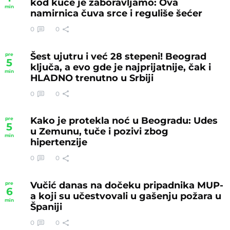
kod kuće je zaboravljamo: Ova
min
namirnica čuva srce i reguliše šećer
0
0
Šest ujutru i već 28 stepeni! Beograd
pre
5
ključa, a evo gde je najprijatnije, čak i
min
HLADNO trenutno u Srbiji
0
0
Kako je protekla noć u Beogradu: Udes
pre
5
u Zemunu, tuče i pozivi zbog
min
hipertenzije
0
0
Vučić danas na dočeku pripadnika MUP-
pre
6
a koji su učestvovali u gašenju požara u
min
Španiji
0
0