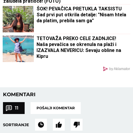
zaludela pratioce! (FOTO)
ŠOK! PEVAČICA PRETUKLA TAKSISTU
Sad prvi put otkrila detalje: "Nisam htela
da platim, prebila sam ga"
TETOVAŽA PREKO CELE ZADNJICE!
Naša pevačica se okrenula na plaži i
IZAZVALA NEVERICU: Sevaju obline na
Kipru
by Aklamator
KOMENTARI
11
POŠALJI KOMENTAR
SORTIRANJE