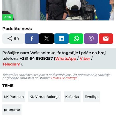
Video
4:16
Podelite vest:
94
Pošaljite nam Vaše snimke, fotografije i priče na broj
telefona
+381 64 8939257
(
WhatsApp
/
Viber
/
Telegram
).
Telegraf.rs zadržava sva prava nad sadržajem. Za preuzimanje sadržaja
pogledajte uputstva na stranici
Uslovi korišćenja
.
TEME
KK Partizan
KK Virtus Bolonja
Košarka
Evroliga
pripreme