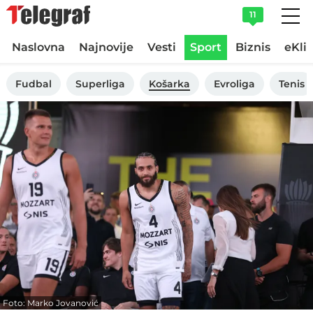
11
Naslovna
Najnovije
Vesti
Sport
Biznis
eKli
Fudbal
Superliga
Košarka
Evroliga
Tenis
Foto: Marko Jovanović