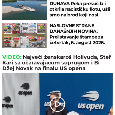
DUNAVA Reka presušila i
otkrila nacističku flotu, ušli
smo na brod koji nosi
JEZIVU GLASINU
NASLOVNE STRANE
DANAŠNJIH NOVINA:
Prelistavanje štampe za
četvrtak, 6. avgust 2026.
godine
VIDEO:
Najveći ženskaroš Holivuda, Stef
Kari sa očaravajućom suprugom i Bi
Džej Novak na finalu US opena
Play