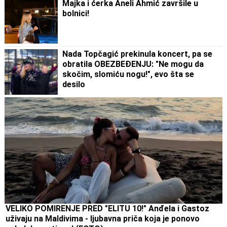
Majka i ćerka Aneli Ahmić završile u
bolnici!
Nada Topčagić prekinula koncert, pa se
obratila OBEZBEĐENJU: "Ne mogu da
skočim, slomiću nogu!", evo šta se
desilo
VELIKO POMIRENJE PRED "ELITU 10!" Anđela i Gastoz
uživaju na Maldivima - ljubavna priča koja je ponovo