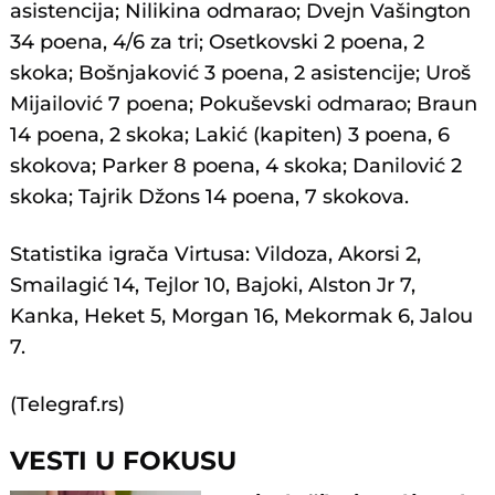
asistencija; Nilikina odmarao; Dvejn Vašington
34 poena, 4/6 za tri; Osetkovski 2 poena, 2
skoka; Bošnjaković 3 poena, 2 asistencije; Uroš
Mijailović 7 poena; Pokuševski odmarao; Braun
14 poena, 2 skoka; Lakić (kapiten) 3 poena, 6
skokova; Parker 8 poena, 4 skoka; Danilović 2
skoka; Tajrik Džons 14 poena, 7 skokova.
Statistika igrača Virtusa: Vildoza, Akorsi 2,
Smailagić 14, Tejlor 10, Bajoki, Alston Jr 7,
Kanka, Heket 5, Morgan 16, Mekormak 6, Jalou
7.
(Telegraf.rs)
VESTI U FOKUSU