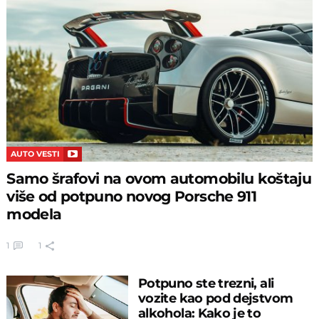
AUTO VESTI
Samo šrafovi na ovom automobilu koštaju
više od potpuno novog Porsche 911
modela
1
1
Potpuno ste trezni, ali
vozite kao pod dejstvom
alkohola: Kako je to