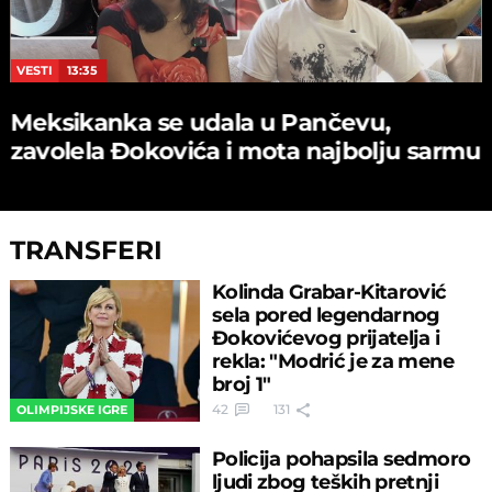
VESTI
13:35
Meksikanka se udala u Pančevu,
zavolela Đokovića i mota najbolju sarmu
TRANSFERI
Kolinda Grabar-Kitarović
sela pored legendarnog
Đokovićevog prijatelja i
rekla: "Modrić je za mene
broj 1"
42
131
OLIMPIJSKE IGRE
Policija pohapsila sedmoro
ljudi zbog teških pretnji