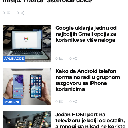
misiju: Tražiće "asteroide ubice"
0
0
Google uklanja jednu od
najboljih Gmail opcija za
korisnike sa više naloga
0
0
APLIKACIJE
Kako da Android telefon
normalno radi u grupnom
razgovoru sa iPhone
korisnicima
0
0
MOBILNI
Jedan HDMI port na
televizoru je bolji od ostalih,
a mnogi ga nikad ne koriste