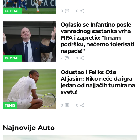
0
0
FUDBAL
Oglasio se Infantino posle
vanrednog sastanka vrha
FIFA i zapretio: "Imam
podršku, nećemo tolerisati
napade!"
2
0
FUDBAL
Odustao i Feliks Ože
Alijasim: Niko neće da igra
jedan od najjačih turnira na
svetu!
0
0
TENIS
Najnovije
Auto