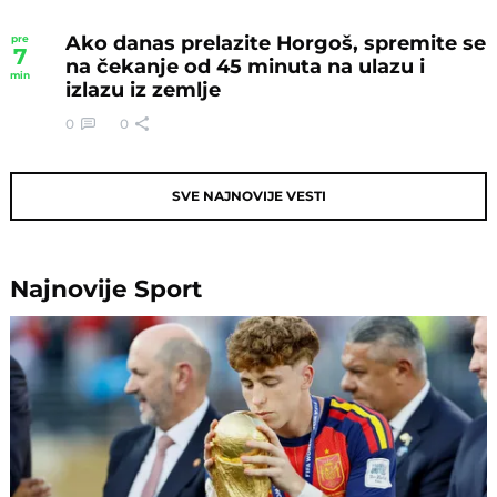
Ako danas prelazite Horgoš, spremite se
pre
7
na čekanje od 45 minuta na ulazu i
min
izlazu iz zemlje
0
0
SVE NAJNOVIJE VESTI
Najnovije
Sport