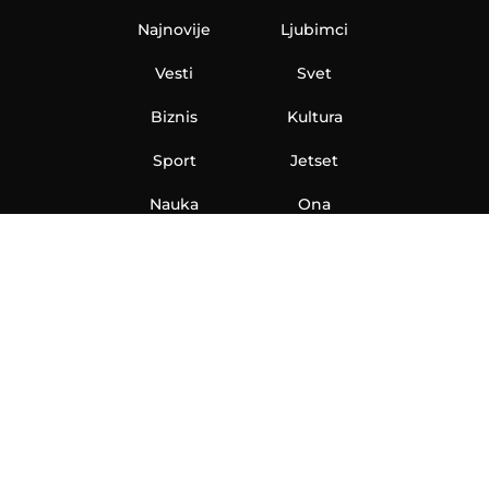
Najnovije
Ljubimci
Vesti
Svet
Biznis
Kultura
Sport
Jetset
Nauka
Ona
Aero
Zanimljivosti
eKlinika
Hi-Tech
Auto
Plantbased
Ubrzanje
Telegraf TV