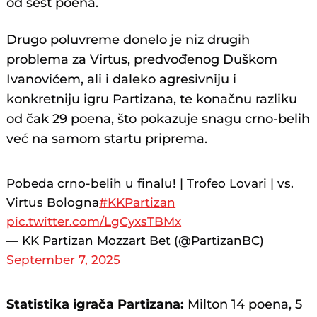
od šest poena.
Drugo poluvreme donelo je niz drugih
problema za Virtus, predvođenog Duškom
Ivanovićem, ali i daleko agresivniju i
konkretniju igru Partizana, te konačnu razliku
od čak 29 poena, što pokazuje snagu crno-belih
već na samom startu priprema.
Pobeda crno-belih u finalu! | Trofeo Lovari | vs.
Virtus Bologna
#KKPartizan
pic.twitter.com/LgCyxsTBMx
— KK Partizan Mozzart Bet (@PartizanBC)
September 7, 2025
Statistika igrača Partizana:
Milton 14 poena, 5