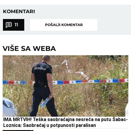
KOMENTARI
11
POŠALJI KOMENTAR
VIŠE SA WEBA
IMA MRTVIH! Teška saobraćajna nesreća na putu Šabac-
Loznica: Saobraćaj u potpunosti paralisan