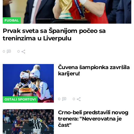
FUDBAL
Prvak sveta sa Španijom počeo sa
treninzima u Liverpulu
0
0
Čuvena šampionka završila
karijeru!
0
0
OSTALI SPORTOVI
Crno-beli predstavili novog
trenera: "Neverovatna je
čast"