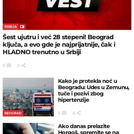
SRBIJA
Šest ujutru i već 28 stepeni! Beograd
ključa, a evo gde je najprijatnije, čak i
HLADNO trenutno u Srbiji
0
0
Kako je protekla noć u
Beogradu: Udes u Zemunu,
tuče i pozivi zbog
hipertenzije
0
0
BEOGRAD
Ako danas prelazite
Horgoš, spremite se na