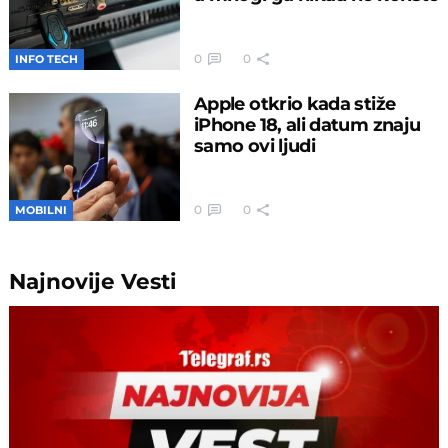
0
0
INFO TECH
Apple otkrio kada stiže
iPhone 18, ali datum znaju
samo ovi ljudi
0
0
MOBILNI
Najnovije
Vesti