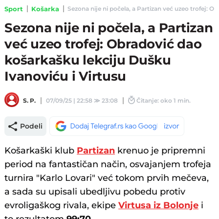
Sport
Košarka
Sezona nije ni počela, a Partizan već uzeo trofej: O
Sezona nije ni počela, a Partizan
već uzeo trofej: Obradović dao
košarkašku lekciju Dušku
Ivanoviću i Virtusu
S. P.
07/09/25 | 22:58
≫
23:08
Čitanje: oko 1 min.
Podeli
Košarkaški klub
Partizan
krenuo je pripremni
period na fantastičan način, osvajanjem trofeja
turnira "Karlo Lovari" već tokom prvih mečeva,
a sada su upisali ubedljivu pobedu protiv
evroligaškog rivala, ekipe
Virtusa iz Bolonje
i