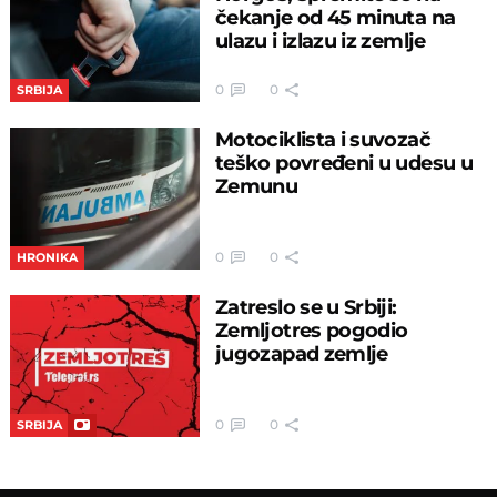
čekanje od 45 minuta na
ulazu i izlazu iz zemlje
0
0
SRBIJA
Motociklista i suvozač
teško povređeni u udesu u
Zemunu
0
0
HRONIKA
Zatreslo se u Srbiji:
Zemljotres pogodio
jugozapad zemlje
0
0
SRBIJA