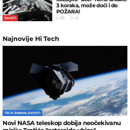
3 koraka, može doći i do
POŽARA!
0
0
SAVETI
Najnovije
Hi Tech
TECH ZANIMLJIVOSTI
Novi NASA teleskop dobija neočekivanu