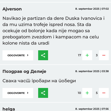
Ajverson
8. septembar 2025 | 07:02
Navikao je partizan da dere Duska Ivanovica i
da mu uzima trofeje ispred nosa. Sta da
ocekuje od bolonje kada nije mogao sa
prebogatom zvezdom i kampacom na celu
kolone nista da uradi
›
17
3
ODGOVORITE
Поздрав од Делије
8. septembar 2025 | 03:38
Свака част гробари на победи
›
10
5
ODGOVORITE
helga
8. septembar 2025 | 07:56