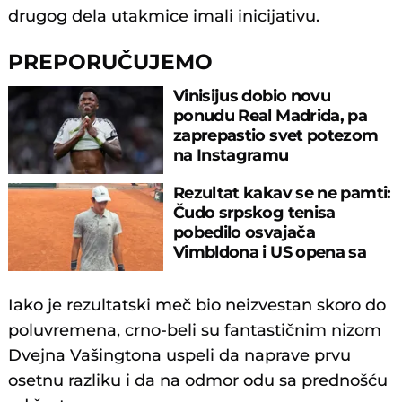
drugog dela utakmice imali inicijativu.
PREPORUČUJEMO
Vinisijus dobio novu
ponudu Real Madrida, pa
zaprepastio svet potezom
na Instagramu
Rezultat kakav se ne pamti:
Čudo srpskog tenisa
pobedilo osvajača
Vimbldona i US opena sa
6:0, 6:0
Iako je rezultatski meč bio neizvestan skoro do
poluvremena, crno-beli su fantastičnim nizom
Dvejna Vašingtona uspeli da naprave prvu
osetnu razliku i da na odmor odu sa prednošću