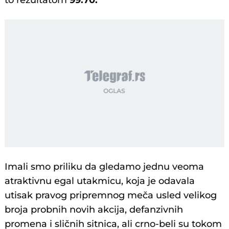
to rezultatom
99:70.
Imali smo priliku da gledamo jednu veoma
atraktivnu egal utakmicu, koja je odavala
utisak pravog pripremnog meča usled velikog
broja probnih novih akcija, defanzivnih
promena i sličnih sitnica, ali crno-beli su tokom