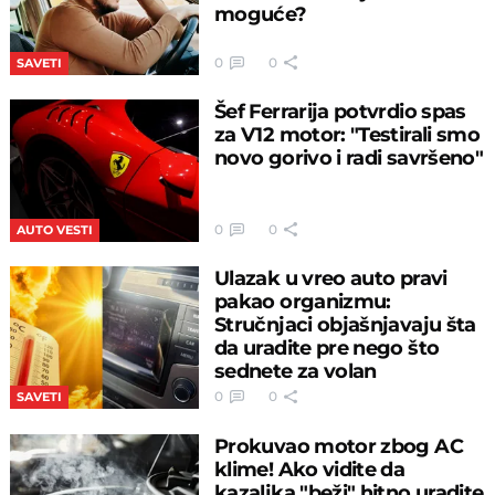
moguće?
0
0
SAVETI
Šef Ferrarija potvrdio spas
za V12 motor: "Testirali smo
novo gorivo i radi savršeno"
0
0
AUTO VESTI
Ulazak u vreo auto pravi
pakao organizmu:
Stručnjaci objašnjavaju šta
da uradite pre nego što
sednete za volan
0
0
SAVETI
Prokuvao motor zbog AC
klime! Ako vidite da
kazaljka "beži" hitno uradite