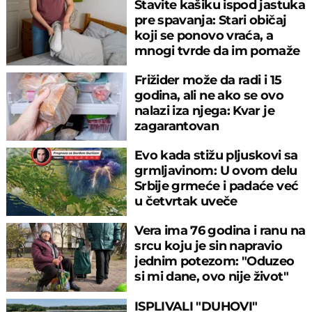
Stavite kašiku ispod jastuka
pre spavanja: Stari običaj
koji se ponovo vraća, a
mnogi tvrde da im pomaže
Frižider može da radi i 15
godina, ali ne ako se ovo
nalazi iza njega: Kvar je
zagarantovan
Evo kada stižu pljuskovi sa
grmljavinom: U ovom delu
Srbije grmeće i padaće već
u četvrtak uveče
Vera ima 76 godina i ranu na
srcu koju je sin napravio
jednim potezom: "Oduzeo
si mi dane, ovo nije život"
ISPLIVALI "DUHOVI"