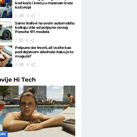
kod kuće i kreću u masovan izvoz
ka Evropi
0
0
Samo šrafovi na ovom automobilu
koštaju više od potpuno novog
Porsche 911 modela
2
6
Potpuno ste trezni, ali vozite kao
pod dejstvom alkohola: Kako je to
moguće?
0
0
ovije
Hi Tech
GRE