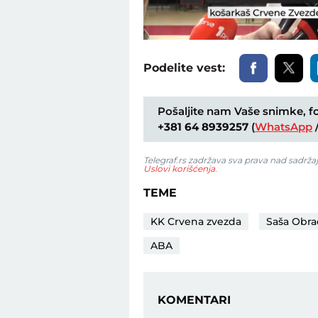
Loaded
:
Unmute
30.80%
Podelite vest:
Pošaljite nam Vaše snimke, fot
+381 64 8939257
(
WhatsApp
Telegraf.rs zadržava sva prava nad sadrža
Uslovi korišćenja
.
TEME
KK Crvena zvezda
Saša Obra
ABA
KOMENTARI