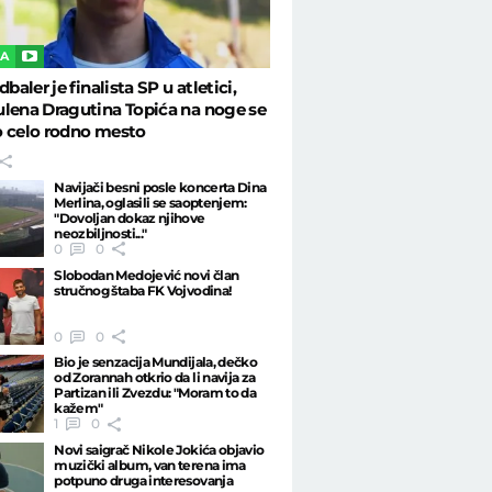
KA
dbaler je finalista SP u atletici,
lena Dragutina Topića na noge se
o celo rodno mesto
Navijači besni posle koncerta Dina
Merlina, oglasili se saoptenjem:
"Dovoljan dokaz njihove
neozbiljnosti..."
0
0
Slobodan Medojević novi član
stručnog štaba FK Vojvodina!
0
0
Bio je senzacija Mundijala, dečko
od Zorannah otkrio da li navija za
Partizan ili Zvezdu: "Moram to da
kažem"
1
0
Novi saigrač Nikole Jokića objavio
muzički album, van terena ima
potpuno druga interesovanja