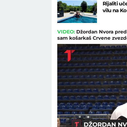
Rijaliti u
vilu na K
VIDEO:
Džordan Nvora pred
sam košarkaš Crvene zvezd