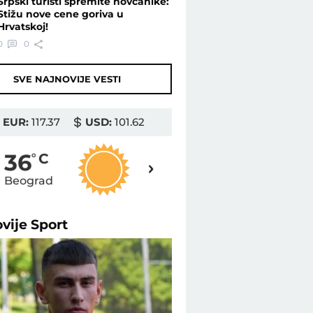
Srpski turisti spremite novčanike:
Stižu nove cene goriva u
Hrvatskoj!
0
0
SVE NAJNOVIJE VESTI
EUR:
117.37
USD:
101.62
37
36
o
C
o
C
Beograd
Novi Sad
ovije
Sport