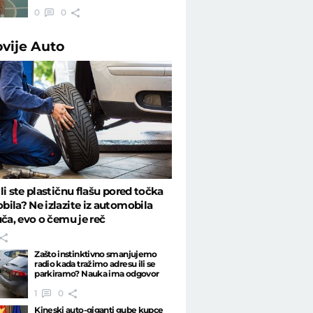
0
0
ovije
Auto
li ste plastičnu flašu pored točka
ila? Ne izlazite iz automobila
uča, evo o čemu je reč
Zašto instinktivno smanjujemo
radio kada tražimo adresu ili se
parkiramo? Nauka ima odgovor
1
0
Kineski auto-giganti gube kupce