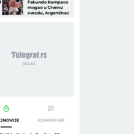
d
Fakundo Kampaco
mogao u Crvenu
zvezdu, Argentinac
snimljen na
neobičnom mestu
JNOVIJE
KOMENTARI