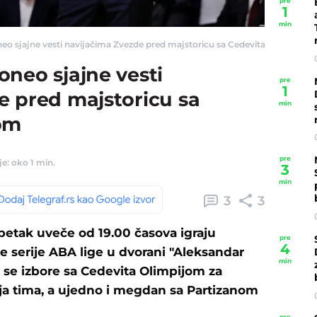
pre
1
min
o sjajne vesti navijačima Zvezde pred majstoricu sa Cedevita Olimpijom - 
neo sjajne vesti
pre
1
e pred majstoricu sa
min
om
pre
e: oko 1 min.
3
min
3
3
petak uveče od 19.00 časova igraju
pre
4
e serije ABA lige u dvorani "Aleksandar
min
a se izbore sa Cedevita Olimpijom za
ja tima, a ujedno i megdan sa Partizanom
pre