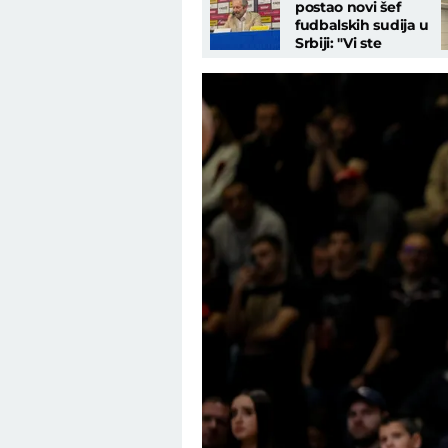
postao novi šef
fudbalskih sudija u
Srbiji: "Vi ste
ponosna nacija, da
pokažemo to svima"