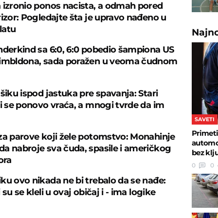
 izronio ponos nacista, a odmah pored
rizor: Pogledajte šta je upravo nađeno u
latu
Najn
nderkind sa 6:0, 6:0 pobedio šampiona US
Vimbldona, sada poražen u veoma čudnom
šiku ispod jastuka pre spavanja: Stari
ji se ponovo vraća, a mnogi tvrde da im
SAVETI
Primeti
za parove koji žele potomstvo: Monahinje
automob
a nabroje sva čuda, spasile i američkog
bez klj
ora
0
0
ku ovo nikada ne bi trebalo da se nađe:
 su se kleli u ovaj običaj i - ima logike