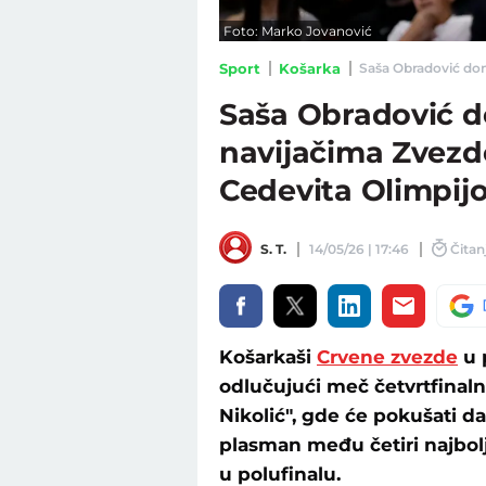
Foto: Marko Jovanović
Sport
Košarka
Saša Obradović done
Saša Obradović do
navijačima Zvezd
Cedevita Olimpij
S. T.
14/05/26 | 17:46
Čitanj
Košarkaši
Crvene zvezde
u 
odlučujući meč četvrtfinaln
Nikolić", gde će pokušati d
plasman među četiri najbol
u polufinalu.