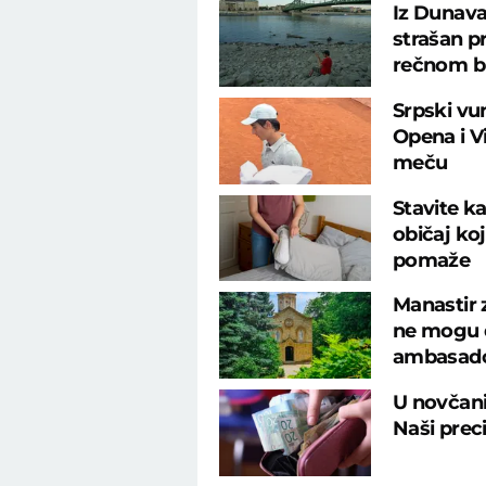
Iz Dunava
strašan p
rečnom b
Srpski vu
Opena i 
meču
Stavite ka
običaj ko
pomaže
Manastir 
ne mogu d
ambasad
U novčani
Naši preci