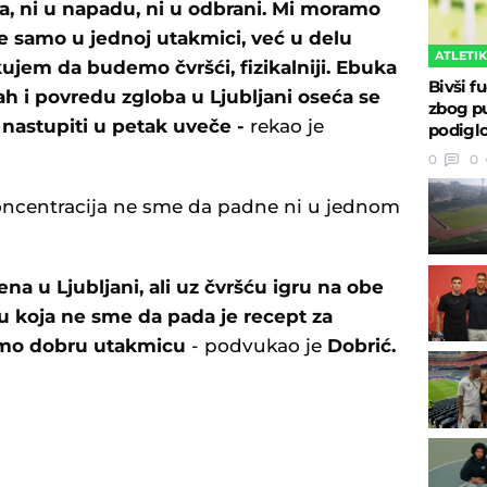
ka, ni u napadu, ni u odbrani. Mi moramo
e samo u jednoj utakmici, već u delu
ATLETI
kujem da budemo čvršći, fizikalniji. Ebuka
Bivši fu
h i povredu zgloba u Ljubljani oseća se
zbog pu
nastupiti u petak uveče -
rekao je
podigl
0
0
ncentracija ne sme da padne ni u jednom
na u Ljubljani, ali uz čvršću igru na obe
ju koja ne sme da pada je recept za
mo dobru utakmicu
- podvukao je
Dobrić.
U