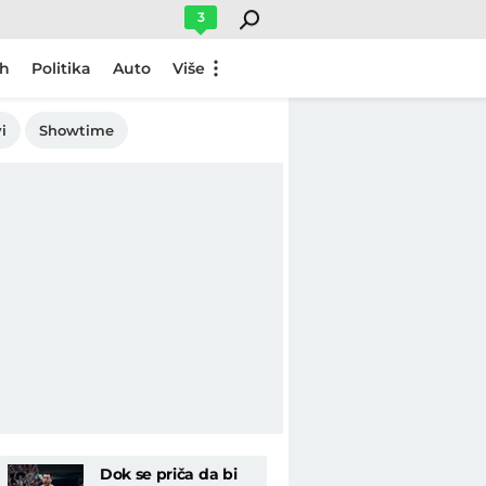
3
ch
Politika
Auto
Više
i
Showtime
Dok se priča da bi