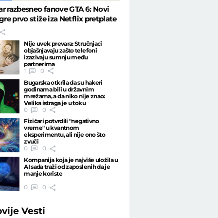
r razbesneo fanove GTA 6: Novi
gre prvo stiže iza Netflix pretplate
Nije uvek prevara: Stručnjaci
objašnjavaju zašto telefoni
izazivaju sumnju među
partnerima
1
0
Bugarska otkrila da su hakeri
godinama bili u državnim
mrežama, a da niko nije znao:
Velika istraga je u toku
0
0
Fizičari potvrdili "negativno
vreme" u kvantnom
eksperimentu, ali nije ono što
zvuči
0
0
Kompanija koja je najviše uložila u
AI sada traži od zaposlenih da je
manje koriste
0
0
ovije
Vesti