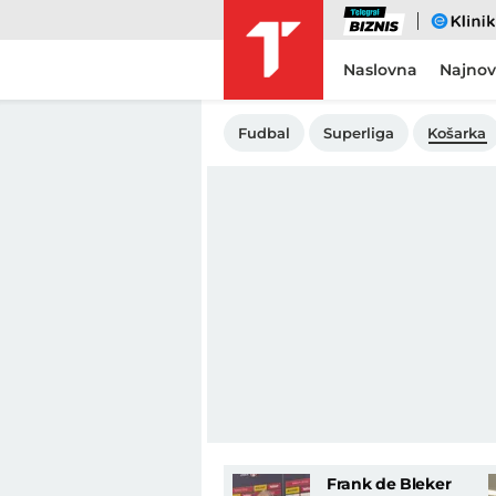
Biznis
eKlinika
Naslovna
Najnov
Fudbal
Superliga
Košarka
Frank de Bleker