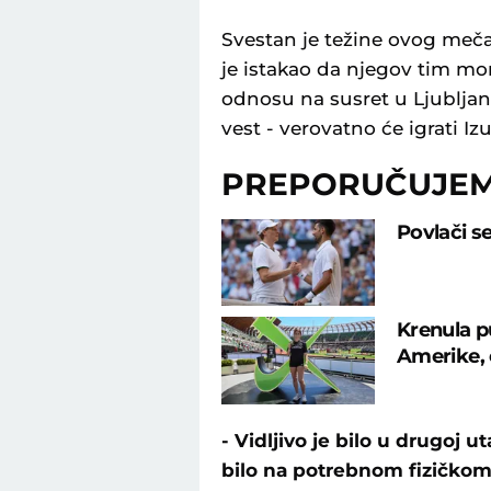
Svestan je težine ovog meč
je istakao da njegov tim mor
odnosu na susret u Ljubljani
vest - verovatno će igrati Iz
PREPORUČUJE
Povlači s
Krenula p
Amerike, o
- Vidljivo je bilo u drugo
bilo na potrebnom fizičkom 