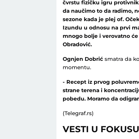
čvrstu fizičku igru protivni
da naučimo to da radimo, n
sezone kada je plej of. Oče
Izundu u odnosu na prvi ma
mnogo bolje i verovatno će 
Obradović.
Ognjen Dobrić
smatra da ko
momentu.
- Recept iz prvog poluvreme
strane terena i koncentraci
pobedu. Moramo da odigra
(Telegraf.rs)
VESTI U FOKUS