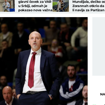
glavni čovek za VAR
Mundijala, dečko o
u Srbiji, odmah je
Zorannah otkrio da
pokazao nova važna
li navija za Partizan
pravila za Superligu
ili Zvezdu: "Moram
to da kažem"
NA