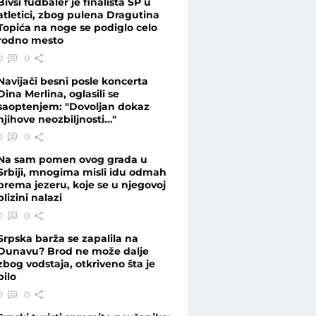
Bivši fudbaler je finalista SP u
atletici, zbog pulena Dragutina
Topića na noge se podiglo celo
rodno mesto
Telegraf.rs
0
0
Navijači besni posle koncerta
Dina Merlina, oglasili se
saoptenjem: "Dovoljan dokaz
njihove neozbiljnosti..."
0
0
Na sam pomen ovog grada u
Srbiji, mnogima misli idu odmah
prema jezeru, koje se u njegovoj
blizini nalazi
0
0
Srpska barža se zapalila na
Dunavu? Brod ne može dalje
zbog vodstaja, otkriveno šta je
bilo
0
0