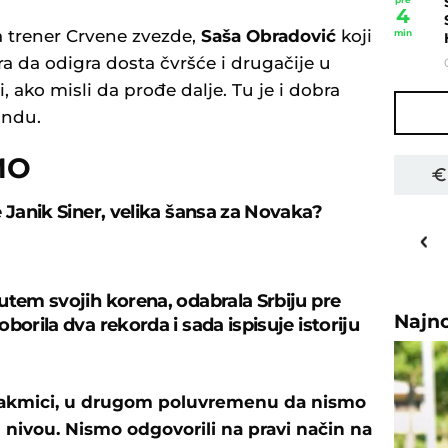
4
a trener Crvene zvezde,
Saša
Obradović
koji
min
a da odigra dosta čvršće i drugačije u
, ako misli da prođe dalje. Tu je i dobra
undu.
MO
e Janik Siner, velika šansa za Novaka?
27
o
C
Priština
utem svojih korena, odabrala Srbiju pre
Najn
borila dva rekorda i sada ispisuje istoriju
j utakmici, u drugom poluvremenu da nismo
nivou. Nismo odgovorili na pravi način na