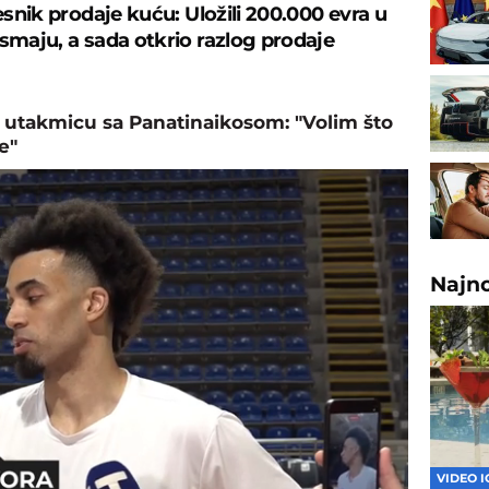
česnik prodaje kuću: Uložili 200.000 evra u
osmaju, a sada otkrio razlog prodaje
 utakmicu sa Panatinaikosom: "Volim što
e"
Najn
VIDEO I