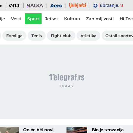
Ljubimci
Ona
Nauka
Aero
Ubrzanje
ije
Vesti
Sport
Jetset
Kultura
Zanimljivosti
Hi-Te
Evroliga
Tenis
Fight club
Atletika
Ostali sportov
On će biti novi
Bio je senzacija