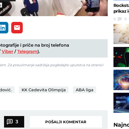
Rocksta
prikaz i
0
0
ografije i priče na broj telefona
/
Viber
/
Telegram
).
jem. Za preuzimanje sadržaja pogledajte uputstva na stranici
dović.
KK Cedevita Olimpija
ABA liga
3
POŠALJI KOMENTAR
Najn