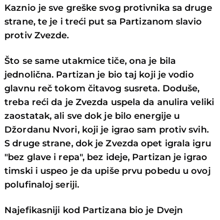
Kaznio je sve greške svog protivnika sa druge
strane, te je i treći put sa Partizanom slavio
protiv Zvezde.
Što se same utakmice tiče, ona je bila
jednolična. Partizan je bio taj koji je vodio
glavnu reč tokom čitavog susreta. Doduše,
treba reći da je Zvezda uspela da anulira veliki
zaostatak, ali sve dok je bilo energije u
Džordanu Nvori, koji je igrao sam protiv svih.
S druge strane, dok je Zvezda opet igrala igru
"bez glave i repa", bez ideje, Partizan je igrao
timski i uspeo je da upiše prvu pobedu u ovoj
polufinaloj seriji.
Najefikasniji kod Partizana bio je Dvejn