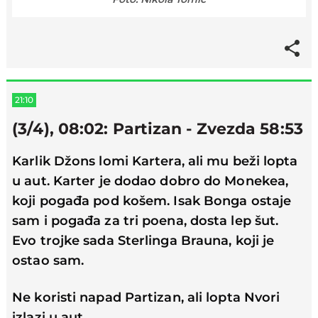
21:10
(3/4), 08:02: Partizan - Zvezda 58:53
Karlik Džons lomi Kartera, ali mu beži lopta
u aut. Karter je dodao dobro do Monekea,
koji pogađa pod košem. Isak Bonga ostaje
sam i pogađa za tri poena, dosta lep šut.
Evo trojke sada Sterlinga Brauna, koji je
ostao sam.
Ne koristi napad Partizan, ali lopta Nvori
izlazi u aut.