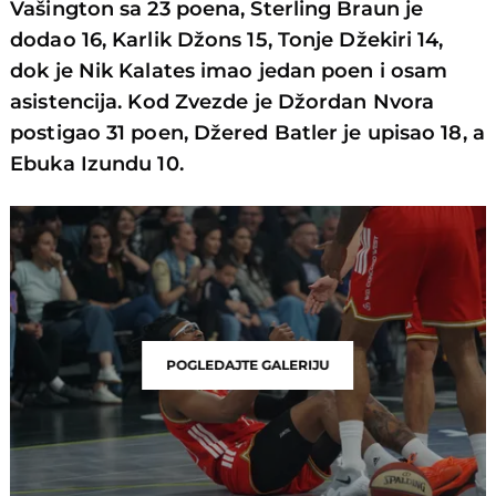
Vašington sa 23 poena, Sterling Braun je
dodao 16, Karlik Džons 15, Tonje Džekiri 14,
dok je Nik Kalates imao jedan poen i osam
asistencija. Kod Zvezde je Džordan Nvora
postigao 31 poen, Džered Batler je upisao 18, a
Ebuka Izundu 10.
POGLEDAJTE GALERIJU