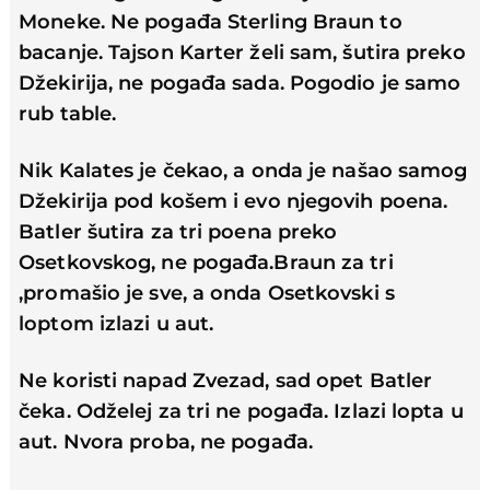
Moneke. Ne pogađa Sterling Braun to
bacanje. Tajson Karter želi sam, šutira preko
Džekirija, ne pogađa sada. Pogodio je samo
rub table.
Nik Kalates je čekao, a onda je našao samog
Džekirija pod košem i evo njegovih poena.
Batler šutira za tri poena preko
Osetkovskog, ne pogađa.Braun za tri
,promašio je sve, a onda Osetkovski s
loptom izlazi u aut.
Ne koristi napad Zvezad, sad opet Batler
čeka. Odželej za tri ne pogađa. Izlazi lopta u
aut. Nvora proba, ne pogađa.