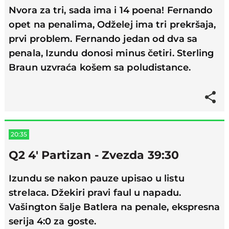
Nvora za tri, sada ima i 14 poena! Fernando
opet na penalima, Odželej ima tri prekršaja,
prvi problem. Fernando jedan od dva sa
penala, Izundu donosi minus četiri. Sterling
Braun uzvraća košem sa poludistance.
20:35
Q2 4' Partizan - Zvezda 39:30
Izundu se nakon pauze upisao u listu
strelaca. Džekiri pravi faul u napadu.
Vašington šalje Batlera na penale, ekspresna
serija 4:0 za goste.