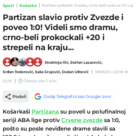
Sport
Košarka
Partizan pobedio Zvezdu, crno-beli vode sa 1:0 u polu
Partizan slavio protiv Zvezde i
poveo 1:0! Videli smo dramu,
crno-beli prokockali +20 i
strepeli na kraju...
Strahinja Ilić
,
Stefan Lazarević
,
Srđan Todorović
,
Saša Grujović
,
Dušan Uštević
18/05/26 | 22:09
≫
22:19
Čitanje: oko 1 min.
Podeli
Košarkaši
Partizana
su poveli u polufinalnoj
seriji ABA lige protiv
Crvene zvezde
sa 1:0,
pošto su posle neviđene drame slavili sa