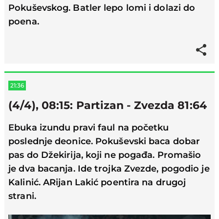
Pokuševskog. Batler lepo lomi i dolazi do
poena.
21:36
(4/4), 08:15: Partizan - Zvezda 81:64
Ebuka izundu pravi faul na početku
poslednje deonice. Pokuševski baca dobar
pas do Džekirija, koji ne pogađa. Promašio
je dva bacanja. Ide trojka Zvezde, pogodio je
Kalinić. ARijan Lakić poentira na drugoj
strani.