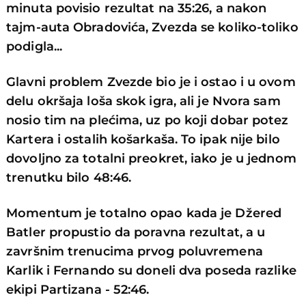
minuta povisio rezultat na 35:26, a nakon
tajm-auta Obradovića, Zvezda se koliko-toliko
podigla...
Glavni problem Zvezde bio je i ostao i u ovom
delu okršaja loša skok igra, ali je Nvora sam
nosio tim na plećima, uz po koji dobar potez
Kartera i ostalih košarkaša. To ipak nije bilo
dovoljno za totalni preokret, iako je u jednom
trenutku bilo 48:46.
Momentum je totalno opao kada je Džered
Batler propustio da poravna rezultat, a u
završnim trenucima prvog poluvremena
Karlik i Fernando su doneli dva poseda razlike
ekipi Partizana - 52:46.