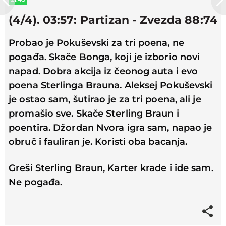
(4/4). 03:57: Partizan - Zvezda 88:74
Probao je Pokuševski za tri poena, ne
pogađa. Skače Bonga, koji je izborio novi
napad. Dobra akcija iz čeonog auta i evo
poena Sterlinga Brauna. Aleksej Pokuševski
je ostao sam, šutirao je za tri poena, ali je
promašio sve. Skače Sterling Braun i
poentira. Džordan Nvora igra sam, napao je
obruč i fauliran je. Koristi oba bacanja.
Greši Sterling Braun, Karter krade i ide sam.
Ne pogađa.