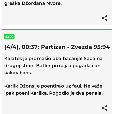
greška Džordana Nvore.
22:02
(4/4), 00:37: Partizan - Zvezda 95:94
Kalates je promašio oba bacanja! Sada na
drugoj strani Batler probija i pogađa i on,
kakav haos.
Karlik Džons je poentirao uz faul. Ne važe
ipak poeni Karlika. Pogodio je dva penala.