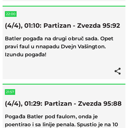
22:00
(4/4), 01:10: Partizan - Zvezda 95:92
Batler pogađa na drugi obruč sada. Opet
pravi faul u nnapadu Dvejn Vašington.
Izundu pogađa!
21:57
(4/4), 01:29: Partizan - Zvezda 95:88
Pogađa Batler pod faulom, onda je
poentirao i sa linije penala. Spustio je na 10