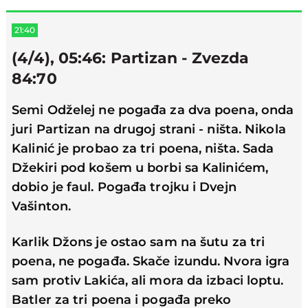
21:40
(4/4), 05:46: Partizan - Zvezda
84:70
Semi Odželej ne pogađa za dva poena, onda
juri Partizan na drugoj strani - ništa. Nikola
Kalinić je probao za tri poena, ništa. Sada
Džekiri pod košem u borbi sa Kalinićem,
dobio je faul. Pogađa trojku i Dvejn
Vašinton.
Karlik Džons je ostao sam na šutu za tri
poena, ne pogađa. Skače izundu. Nvora igra
sam protiv Lakića, ali mora da izbaci loptu.
Batler za tri poena i pogađa preko