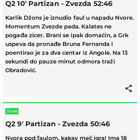
Q2 10' Partizan - Zvezda 52:46
Karlik Džons je iznudio faul u napadu Nvore.
Momentum Zvezde pada. Kalates ne
pogađa zicer. Brani se ipak domaćin, a Grk
uspeva da pronađe Bruna Fernanda i
poentirao je za dva centar iz Angole. Na 13
sekundi do pauze minut odmora traži
Obradović.
20:48
Q2 9' Partizan - Zvezda 50:46
Nvora pod faulom, kakav meč igra! Ima 18