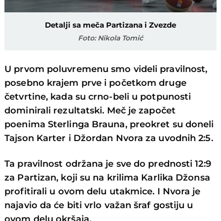
Detalji sa meča Partizana i Zvezde
Foto: Nikola Tomić
U prvom poluvremenu smo videli pravilnost,
posebno krajem prve i početkom druge
četvrtine, kada su crno-beli u potpunosti
dominirali rezultatski. Meč je započet
poenima Sterlinga Brauna, preokret su doneli
Tajson Karter i Džordan Nvora za uvodnih 2:5.
Ta pravilnost održana je sve do prednosti 12:9
za Partizan, koji su na krilima Karlika Džonsa
profitirali u ovom delu utakmice. I Nvora je
najavio da će biti vrlo važan šraf gostiju u
ovom delu okršaja.