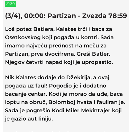
21:30
(3/4), 00:00: Partizan - Zvezda 78:59
Loš potez Batlera, Kalates trči i baca za
Osetkovskog koji pogađa u kontri. Sada
imamo najveću prednost na meču za
Partizan, prva dvocifrena. Greši Batler.
Njegov četvrti napad koji je upropastio.
Nik Kalates dodaje do Džekirija, a ovaj
pogađa uz faul! Pogodio je i dodatno
bacanje centar. Kodi je morao da uđe, baca
loptu na obruč, Bolomboj hvata i fauliran je.
Sada je pogrešio Kodi Miler Mekintajer koji
je gazio aut liniju.