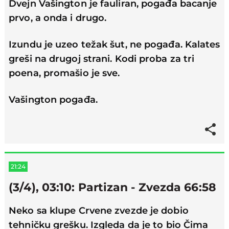
Dvejn Vašington je fauliran, pogađa bacanje
prvo, a onda i drugo.
Izundu je uzeo težak šut, ne pogađa. Kalates
greši na drugoj strani. Kodi proba za tri
poena, promašio je sve.
Vašington pogađa.
21:24
(3/4), 03:10: Partizan - Zvezda 66:58
Neko sa klupe Crvene zvezde je dobio
tehničku grešku. Izgleda da je to bio Čima