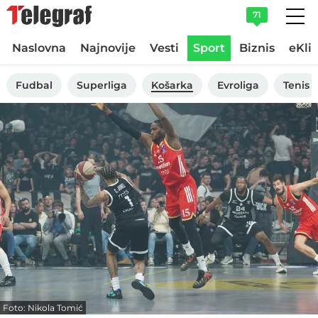
71
Naslovna
Najnovije
Vesti
Sport
Biznis
eKli
Fudbal
Superliga
Košarka
Evroliga
Tenis
Foto: Nikola Tomić