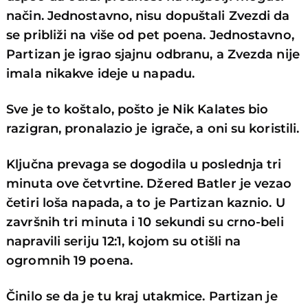
način. Jednostavno, nisu dopuštali Zvezdi da
se približi na više od pet poena. Jednostavno,
Partizan je igrao sjajnu odbranu, a Zvezda nije
imala nikakve ideje u napadu.
Sve je to koštalo, pošto je Nik Kalates bio
razigran, pronalazio je igrače, a oni su koristili.
Ključna prevaga se dogodila u poslednja tri
minuta ove četvrtine. Džered Batler je vezao
četiri loša napada, a to je Partizan kaznio. U
završnih tri minuta i 10 sekundi su crno-beli
napravili seriju 12:1, kojom su otišli na
ogromnih 19 poena.
Činilo se da je tu kraj utakmice. Partizan je