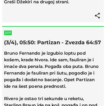
Greši Džekiri na drugoj strani.
21:17
(3/4), 05:50: Partizan - Zvezda 64:57
Bruno Fernando je izgubio loptu pod
košem, krade Nvora. Ide sam, fauliran je i
imaće dva penala. Pogađa oba puta. Bruno
Fernando je fauliran pri šutu, pogodio je i
pogađa i dodatno bacanje. Opet Partizan
ide na šest poena prednosti.
Rivero je ostao tri sekunde u reketu,
Sterling Braun ide na koš, pogađa i on pod