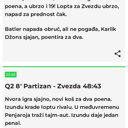
poena, a ubrzo i 19! Lopta za Zvezdu ubrzo,
napad za prednost čak.
Batler napada obruč, ali ne pogađa, Karlik
Džons sjajan, poentira za dva.
20:45
Q2 8' Partizan - Zvezda 48:43
Nvora igra sjajno, novi koš za dva poena.
Izundu krade loptu rivalu. U međuvremenu
Penjaroja traži tajm-aut. Izundu daje jedan
penal.