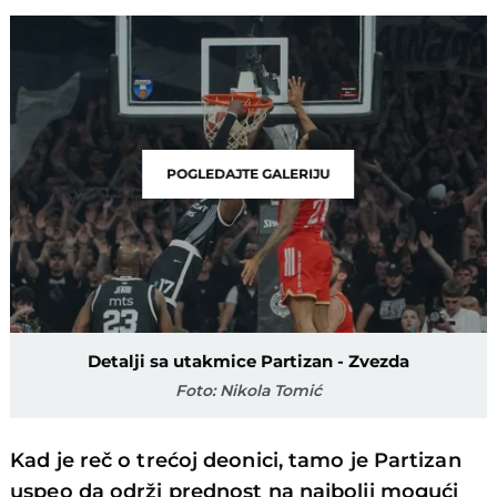
POGLEDAJTE GALERIJU
Detalji sa utakmice Partizan - Zvezda
Foto: Nikola Tomić
Kad je reč o trećoj deonici, tamo je Partizan
uspeo da održi prednost na najbolji mogući