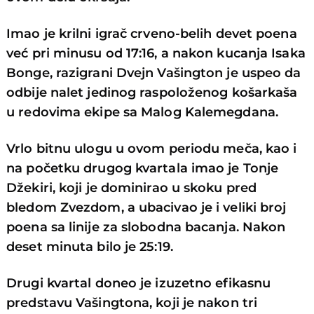
Imao je krilni igrač crveno-belih devet poena
već pri minusu od 17:16, a nakon kucanja Isaka
Bonge, razigrani Dvejn Vašington je uspeo da
odbije nalet jedinog raspoloženog košarkaša
u redovima ekipe sa Malog Kalemegdana.
Vrlo bitnu ulogu u ovom periodu meča, kao i
na početku drugog kvartala imao je Tonje
Džekiri, koji je dominirao u skoku pred
bledom Zvezdom, a ubacivao je i veliki broj
poena sa linije za slobodna bacanja. Nakon
deset minuta bilo je 25:19.
Drugi kvartal doneo je izuzetno efikasnu
predstavu Vašingtona, koji je nakon tri