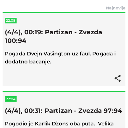
Najnovije
22:08
(4/4), 00:19: Partizan - Zvezda
100:94
Pogađa Dvejn Vašington uz faul. Pogađa i
dodatno bacanje.
22:04
(4/4), 00:31: Partizan - Zvezda 97:94
Pogodio je Karlik Džons oba puta. Velika