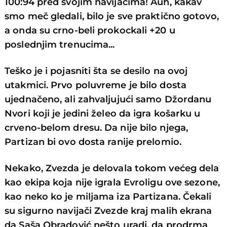
100:94 pred svojim navijačima! Auh, kakav
smo meč gledali, bilo je sve praktično gotovo,
a onda su crno-beli prokockali +20 u
poslednjim trenucima...
Teško je i pojasniti šta se desilo na ovoj
utakmici. Prvo poluvreme je bilo dosta
ujednačeno, ali zahvaljujući samo Džordanu
Nvori koji je jedini želeo da igra košarku u
crveno-belom dresu. Da nije bilo njega,
Partizan bi ovo dosta ranije prelomio.
Nekako, Zvezda je delovala tokom većeg dela
kao ekipa koja nije igrala Evroligu ove sezone,
kao neko ko je miljama iza Partizana. Čekali
su sigurno navijači Zvezde kraj malih ekrana
da Saša Obradović nešto uradi, da prodrma