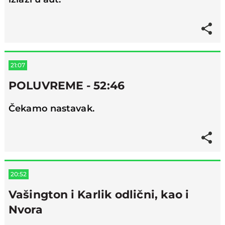
21:07
POLUVREME - 52:46
Čekamo nastavak.
20:52
Vašington i Karlik odlični, kao i
Nvora