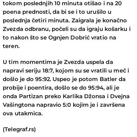
tokom poslednjih 10 minuta otišao i na 20
poena prednosti, da bi se i to urušilo u
poslednja četiri minuta. Zaigrala je konačno
Zvezda odbranu, počeli su da igraju košarku i
to nakon što se Ognjen Dobrić vratio na
teren.
U tim momentima je Zvezda uspela da
napravi seriju 18:7, kojom su se vratili u meč i
došlo je do 95:92. Uspeo je potom Batler da
probije i poentira, došlo se do 95:94, ali je
onda Partizan preko Karlika Džonsa i Dvejna
Vašingtona napravio 5:0 kojim je i završena
ova utakmica.
(Telegraf.rs)