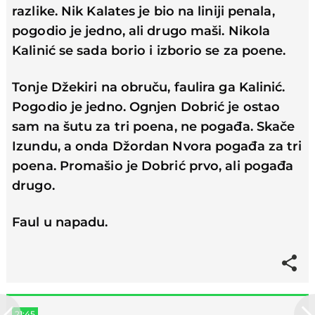
razlike. Nik Kalates je bio na liniji penala,
pogodio je jedno, ali drugo maši. Nikola
Kalinić se sada borio i izborio se za poene.
Tonje Džekiri na obruču, faulira ga Kalinić.
Pogodio je jedno. Ognjen Dobrić je ostao
sam na šutu za tri poena, ne pogađa. Skače
Izundu, a onda Džordan Nvora pogađa za tri
poena. Promašio je Dobrić prvo, ali pogađa
drugo.
Faul u napadu.
21:45