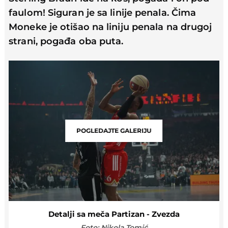
faulom! Siguran je sa linije penala. Čima
Moneke je otišao na liniju penala na drugoj
strani, pogađa oba puta.
POGLEDAJTE GALERIJU
Detalji sa meča Partizan - Zvezda
Foto: Nikola Tomić