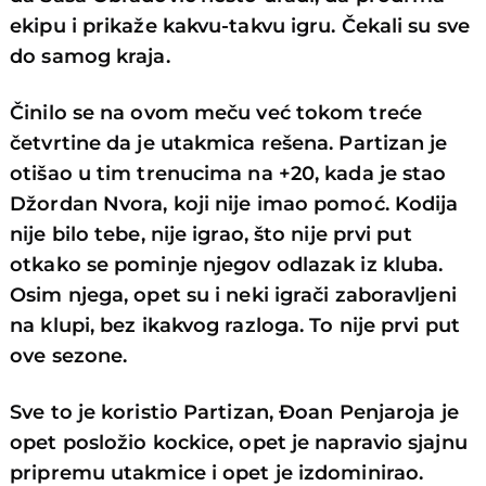
ekipu i prikaže kakvu-takvu igru. Čekali su sve
do samog kraja.
Činilo se na ovom meču već tokom treće
četvrtine da je utakmica rešena. Partizan je
otišao u tim trenucima na +20, kada je stao
Džordan Nvora, koji nije imao pomoć. Kodija
nije bilo tebe, nije igrao, što nije prvi put
otkako se pominje njegov odlazak iz kluba.
Osim njega, opet su i neki igrači zaboravljeni
na klupi, bez ikakvog razloga. To nije prvi put
ove sezone.
Sve to je koristio Partizan, Đoan Penjaroja je
opet posložio kockice, opet je napravio sjajnu
pripremu utakmice i opet je izdominirao.