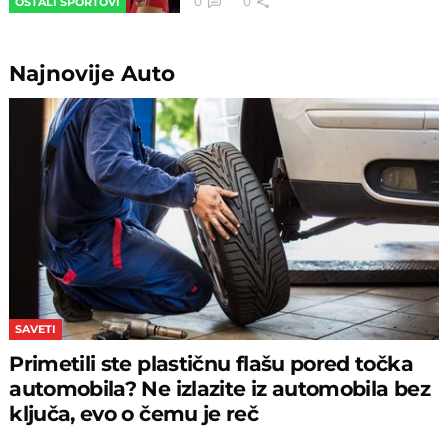
0
0
OSTALI SPORTOVI
Najnovije
Auto
SAVETI
Primetili ste plastičnu flašu pored točka
automobila? Ne izlazite iz automobila bez
ključa, evo o čemu je reč