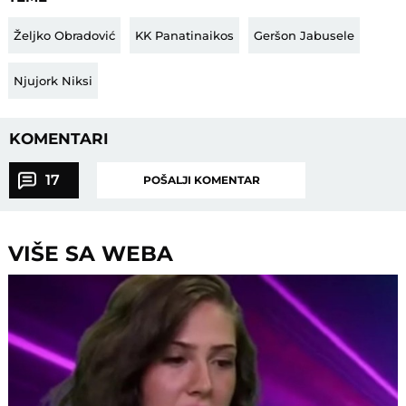
Željko Obradović
KK Panatinaikos
Geršon Jabusele
Njujork Niksi
KOMENTARI
17
POŠALJI KOMENTAR
VIŠE SA WEBA