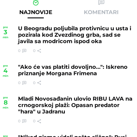
NAJNOVIJE
KOMENTARI
U Beogradu poljubila protivnicu u usta i
pre
3
pozirala kod Zvezdinog grba, sad se
min
javila sa modricom ispod oka
0
0
"Ako će vas platiti dovoljno...": Iskreno
pre
4
priznanje Morgana Frimena
min
0
0
Mladi Novosađanin ulovio RIBU LAVA na
pre
8
crnogorskoj plaži: Opasan predator
min
"hara" u Jadranu
0
0
pre