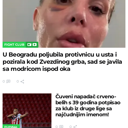
FIGHT CLUB
U Beogradu poljubila protivnicu u usta i
pozirala kod Zvezdinog grba, sad se javila
sa modricom ispod oka
0
0
Čuveni napadač crveno-
belih s 39 godina potpisao
za klub iz druge lige sa
najčudnijim imenom!
0
0
FUDBAL