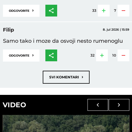
›
33
7
ODGOVORITE
Filip
8. jul 2026 | 15:59
Samo tako i moze da osvoji nesto rumenoglu
›
32
10
ODGOVORITE
›
SVI KOMENTARI
VIDEO