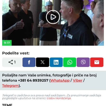
Play
Video
9:17
Podelite vest:
1
Pošaljite nam Vaše snimke, fotografije i priče na broj
telefona
+381 64 8939257
(
WhatsApp
/
Viber
/
Telegram
).
Telegraf.rs zadržava sva prava nad sadržajem. Za preuzimanje sadržaja
pogledajte uputstva na stranici
Uslovi korišćenja
.
TEME