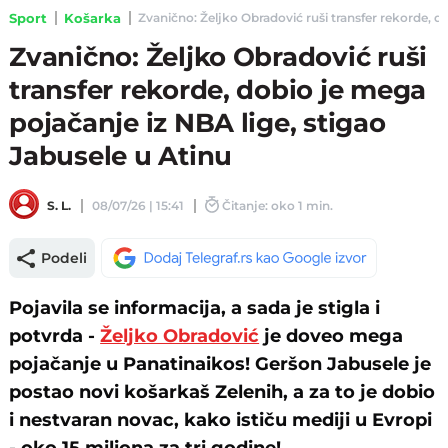
Sport
Košarka
Zvanično: Željko Obradović ruši transfer rekorde, do
Zvanično: Željko Obradović ruši
transfer rekorde, dobio je mega
pojačanje iz NBA lige, stigao
Jabusele u Atinu
S. L.
08/07/26 | 15:41
Čitanje: oko 1 min.
Podeli
Pojavila se informacija, a sada je stigla i
potvrda -
Željko Obradović
je doveo mega
pojačanje u Panatinaikos! Geršon Jabusele je
postao novi košarkaš Zelenih, a za to je dobio
i nestvaran novac, kako ističu mediji u Evropi