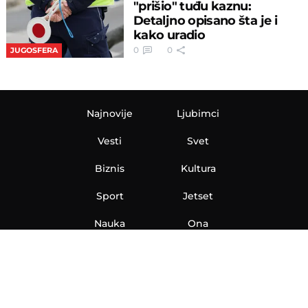
"prišio" tuđu kaznu:
Detaljno opisano šta je i
kako uradio
0
0
JUGOSFERA
Najnovije
Ljubimci
Vesti
Svet
Biznis
Kultura
Sport
Jetset
Nauka
Ona
Aero
Zanimljivosti
eKlinika
Hi-Tech
Auto
Plantbased