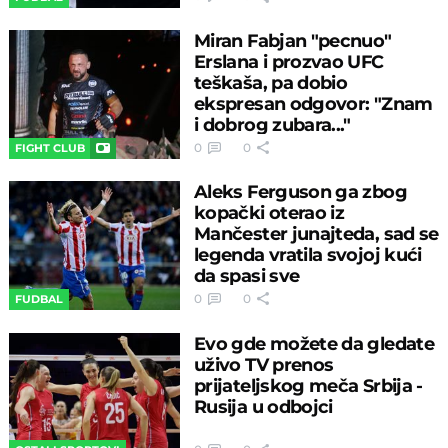
Miran Fabjan "pecnuo"
Erslana i prozvao UFC
teškaša, pa dobio
ekspresan odgovor: "Znam
i dobrog zubara..."
0
0
FIGHT CLUB
Aleks Ferguson ga zbog
kopački oterao iz
Mančester junajteda, sad se
legenda vratila svojoj kući
da spasi sve
0
0
FUDBAL
Evo gde možete da gledate
uživo TV prenos
prijateljskog meča Srbija -
Rusija u odbojci