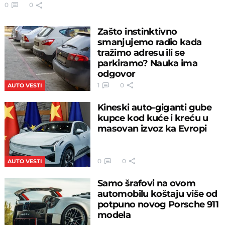
0
0
Zašto instinktivno
smanjujemo radio kada
tražimo adresu ili se
parkiramo? Nauka ima
odgovor
1
0
AUTO VESTI
Kineski auto-giganti gube
kupce kod kuće i kreću u
masovan izvoz ka Evropi
0
0
AUTO VESTI
Samo šrafovi na ovom
automobilu koštaju više od
potpuno novog Porsche 911
modela