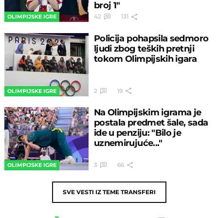
broj 1"
42
131
OLIMPIJSKE IGRE
Policija pohapsila sedmoro
ljudi zbog teških pretnji
tokom Olimpijskih igara
2
19
OLIMPIJSKE IGRE
Na Olimpijskim igrama je
postala predmet šale, sada
ide u penziju: "Bilo je
uznemirujuće..."
3
66
OLIMPIJSKE IGRE
SVE VESTI IZ TEME
TRANSFERI