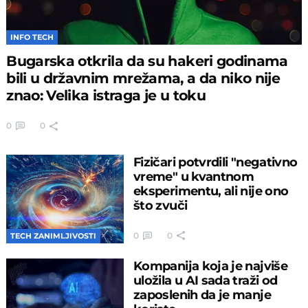
INFO TECH
Bugarska otkrila da su hakeri godinama
bili u državnim mrežama, a da niko nije
znao: Velika istraga je u toku
0
0
Fizičari potvrdili "negativno
vreme" u kvantnom
eksperimentu, ali nije ono
što zvuči
0
0
TECH ZANIMLJIVOSTI
Kompanija koja je najviše
uložila u AI sada traži od
zaposlenih da je manje