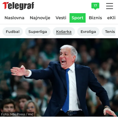
17
Naslovna
Najnovije
Vesti
Sport
Biznis
eKli
Fudbal
Superliga
Košarka
Evroliga
Tenis
Foto: MN Press / mc