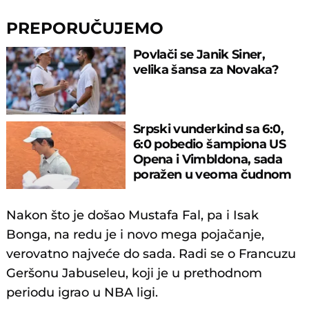
PREPORUČUJEMO
Povlači se Janik Siner,
velika šansa za Novaka?
Srpski vunderkind sa 6:0,
6:0 pobedio šampiona US
Opena i Vimbldona, sada
poražen u veoma čudnom
meču
Nakon što je došao Mustafa Fal, pa i Isak
Bonga, na redu je i novo mega pojačanje,
verovatno najveće do sada. Radi se o Francuzu
Geršonu Jabuseleu, koji je u prethodnom
periodu igrao u NBA ligi.