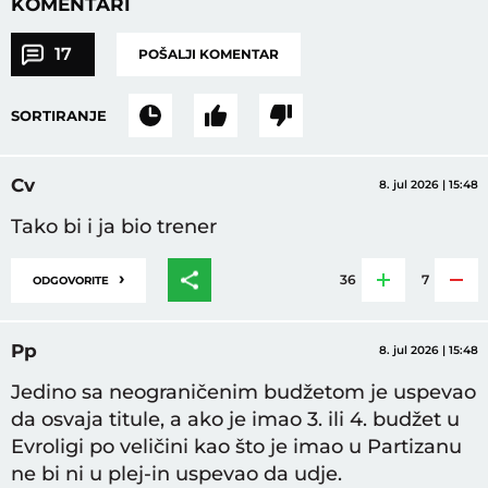
KOMENTARI
17
POŠALJI KOMENTAR
SORTIRANJE
Cv
8. jul 2026 | 15:48
Tako bi i ja bio trener
›
36
7
ODGOVORITE
Pp
8. jul 2026 | 15:48
Jedino sa neograničenim budžetom je uspevao
da osvaja titule, a ako je imao 3. ili 4. budžet u
Evroligi po veličini kao što je imao u Partizanu
ne bi ni u plej-in uspevao da udje.