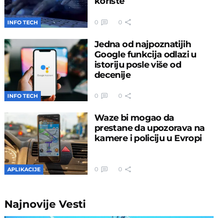
koriste
0
0
INFO TECH
Jedna od najpoznatijih
Google funkcija odlazi u
istoriju posle više od
decenije
0
0
INFO TECH
Waze bi mogao da
prestane da upozorava na
kamere i policiju u Evropi
0
0
APLIKACIJE
Najnovije
Vesti