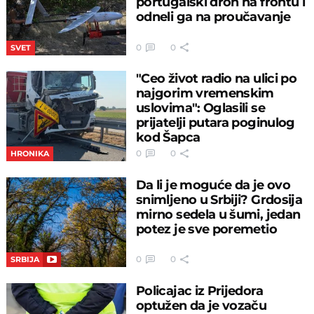
portugalski dron na frontu i
odneli ga na proučavanje
0
0
SVET
"Ceo život radio na ulici po
najgorim vremenskim
uslovima": Oglasili se
prijatelji putara poginulog
kod Šapca
0
0
HRONIKA
Da li je moguće da je ovo
snimljeno u Srbiji? Grdosija
mirno sedela u šumi, jedan
potez je sve poremetio
0
0
SRBIJA
Policajac iz Prijedora
optužen da je vozaču