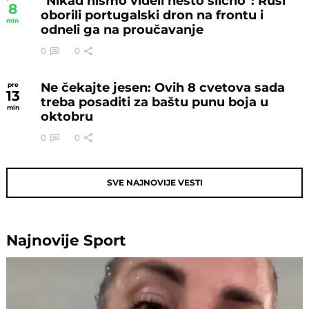
"Nikad nismo videli nešto slično": Rusi
8
oborili portugalski dron na frontu i
min
odneli ga na proučavanje
0
0
Ne čekajte jesen: Ovih 8 cvetova sada
pre
13
treba posaditi za baštu punu boja u
min
oktobru
0
0
SVE NAJNOVIJE VESTI
Najnovije
Sport