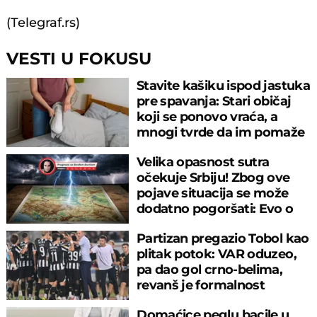
(Telegraf.rs)
VESTI U FOKUSU
Stavite kašiku ispod jastuka
pre spavanja: Stari običaj
koji se ponovo vraća, a
mnogi tvrde da im pomaže
Velika opasnost sutra
očekuje Srbiju! Zbog ove
pojave situacija se može
dodatno pogoršati: Evo o
čemu je reč
Partizan pregazio Tobol kao
plitak potok: VAR oduzeo,
pa dao gol crno-belima,
revanš je formalnost
Domaćice peglu bacile u