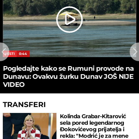
VESTI
0:44
Pogledajte kako se Rumuni provode na
Dunavu: Ovakvu žurku Dunav JOŠ NIJE
VIDEO
TRANSFERI
Kolinda Grabar-Kitarović
sela pored legendarnog
Đokovićevog prijatelja i
rekla: "Modrić je za mene