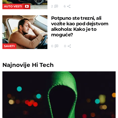
2
6
AUTO VESTI
Potpuno ste trezni, ali
vozite kao pod dejstvom
alkohola: Kako je to
moguće?
0
0
SAVETI
Najnovije
Hi Tech