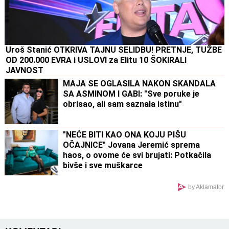
Uroš Stanić OTKRIVA TAJNU SELIDBU! PRETNJE, TUŽBE
OD 200.000 EVRA i USLOVI za Elitu 10 ŠOKIRALI
JAVNOST
MAJA SE OGLASILA NAKON SKANDALA
SA ASMINOM I GABI: "Sve poruke je
obrisao, ali sam saznala istinu"
"NEĆE BITI KAO ONA KOJU PIŠU
OČAJNICE" Jovana Jeremić sprema
haos, o ovome će svi brujati: Potkačila
bivše i sve muškarce
by Aklamator