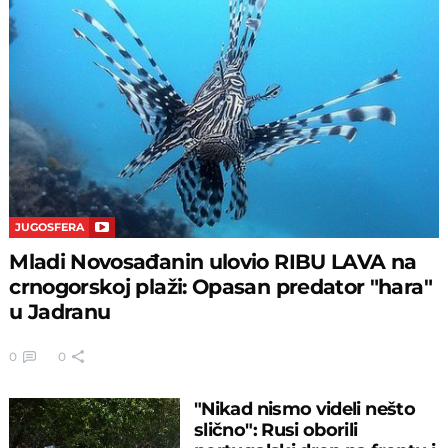
JUGOSFERA
Mladi Novosađanin ulovio RIBU LAVA na
crnogorskoj plaži: Opasan predator "hara"
u Jadranu
0
0
"Nikad nismo videli nešto
slično": Rusi oborili