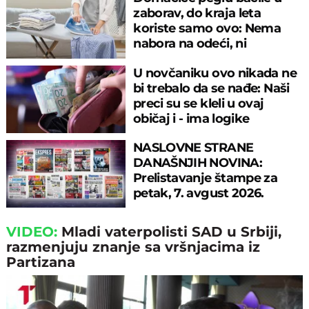
zaborav, do kraja leta
koriste samo ovo: Nema
nabora na odeći, ni
preznojavanja
U novčaniku ovo nikada ne
bi trebalo da se nađe: Naši
preci su se kleli u ovaj
običaj i - ima logike
NASLOVNE STRANE
DANAŠNJIH NOVINA:
Prelistavanje štampe za
petak, 7. avgust 2026.
godine
VIDEO:
Mladi vaterpolisti SAD u Srbiji,
razmenjuju znanje sa vršnjacima iz
Partizana