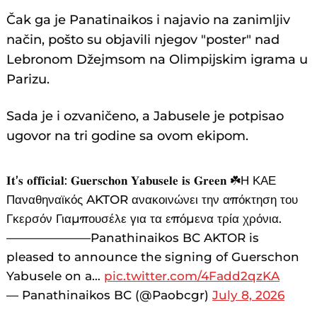
Čak ga je Panatinaikos i najavio na zanimljiv
način, pošto su objavili njegov "poster" nad
Lebronom Džejmsom na Olimpijskim igrama u
Parizu.
Sada je i ozvaničeno, a Jabusele je potpisao
ugovor na tri godine sa ovom ekipom.
𝐈𝐭’𝐬 𝐨𝐟𝐟𝐢𝐜𝐢𝐚𝐥: 𝐆𝐮𝐞𝐫𝐬𝐜𝐡𝐨𝐧 𝐘𝐚𝐛𝐮𝐬𝐞𝐥𝐞 𝐢𝐬 𝐆𝐫𝐞𝐞𝐧 ☘️Η ΚΑΕ
Παναθηναϊκός AKTOR ανακοινώνει την απόκτηση του
Γκερσόν Γιαμπουσέλε για τα επόμενα τρία χρόνια.
———————Panathinaikos BC AKTOR is
pleased to announce the signing of Guerschon
Yabusele on a…
pic.twitter.com/4Fadd2qzKA
— Panathinaikos BC (@Paobcgr)
July 8, 2026