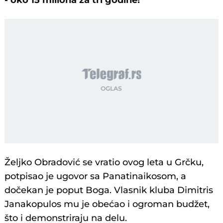
- oko 15 miliona za tri godine!
Željko Obradović se vratio ovog leta u Grčku,
potpisao je ugovor sa Panatinaikosom, a
dočekan je poput Boga. Vlasnik kluba Dimitris
Janakopulos mu je obećao i ogroman budžet,
što i demonstriraju na delu.