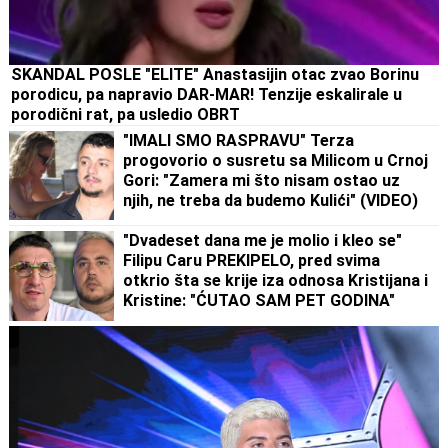
SKANDAL POSLE "ELITE" Anastasijin otac zvao Borinu
porodicu, pa napravio DAR-MAR! Tenzije eskalirale u
porodični rat, pa usledio OBRT
"IMALI SMO RASPRAVU" Terza
progovorio o susretu sa Milicom u Crnoj
Gori: "Zamera mi što nisam ostao uz
njih, ne treba da budemo Kulići" (VIDEO)
"Dvadeset dana me je molio i kleo se"
Filipu Caru PREKIPELO, pred svima
otkrio šta se krije iza odnosa Kristijana i
Kristine: "ĆUTAO SAM PET GODINA"