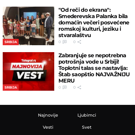
"Od reči do ekrana":
Smederevska Palanka bila
domaćin večeri posvećene
romskoj kulturi, jeziku i
stvaralaštvu
0
0
SRBIJA
Zabranjuje se nepotrebna
potrošnja vode u Srbiji!
Toplotni talas se nastavlja:
Štab saopštio NAJVAŽNIJU
MERU
0
0
SRBIJA
Najnovije
Ljubimci
Vesti
Svet