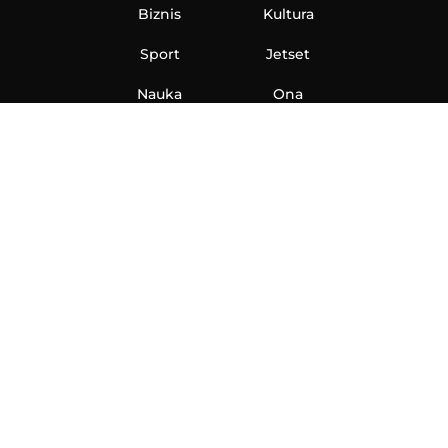
Biznis
Kultura
Sport
Jetset
Nauka
Ona
Aero
Zanimljivosti
eKlinika
Hi-Tech
Auto
Plantbased
Ubrzanje
Telegraf TV
O nama
Marketing
Impressum
Uslovi korišćenja