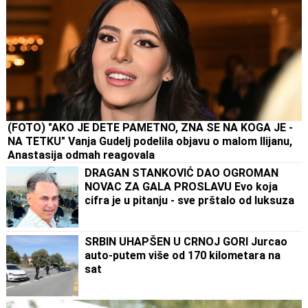
(FOTO) "AKO JE DETE PAMETNO, ZNA SE NA KOGA JE -
NA TETKU" Vanja Gudelj podelila objavu o malom Ilijanu,
Anastasija odmah reagovala
DRAGAN STANKOVIĆ DAO OGROMAN
NOVAC ZA GALA PROSLAVU Evo koja
cifra je u pitanju - sve prštalo od luksuza
SRBIN UHAPŠEN U CRNOJ GORI Jurcao
auto-putem više od 170 kilometara na
sat