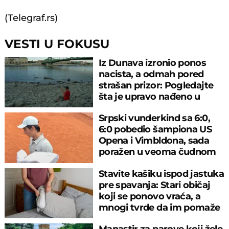
(Telegraf.rs)
VESTI U FOKUSU
Iz Dunava izronio ponos
nacista, a odmah pored
strašan prizor: Pogledajte
šta je upravo nađeno u
rečnom blatu
Srpski vunderkind sa 6:0,
6:0 pobedio šampiona US
Opena i Vimbldona, sada
poražen u veoma čudnom
meču
Stavite kašiku ispod jastuka
pre spavanja: Stari običaj
koji se ponovo vraća, a
mnogi tvrde da im pomaže
Manastir za parove koji žele