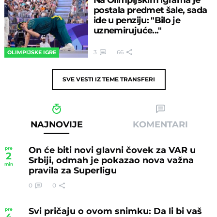
postala predmet šale, sada
ide u penziju: "Bilo je
uznemirujuće..."
3
66
OLIMPIJSKE IGRE
SVE VESTI IZ TEME
TRANSFERI
NAJNOVIJE
KOMENTARI
On će biti novi glavni čovek za VAR u
pre
2
Srbiji, odmah je pokazao nova važna
min
pravila za Superligu
0
0
Svi pričaju o ovom snimku: Da li bi vaš
pre
4