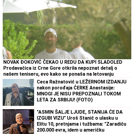
NOVAK ĐOKOVIĆ ČEKAO U REDU DA KUPI SLADOLED
Prodavačica iz Crne Gore otkrila nepoznat detalj o
našem teniseru, evo kako se ponaša na letovanju
Ceca Ražnatović u LEŽERNOM IZDANJU
nakon porođaja ĆERKE Anastasije:
MNOGI JE NISU PREPOZNALI TOKOM
LETA ZA SRBIJU! (FOTO)
"ASMIN ŠALJE LJUDE, STANIJA ĆE DA
IZGUBI VIZU" Uroš Stanić o ulasku u
Elitu 10, pretnjama i tužbama: "Zaradiću
200.000 evra, idem u američku