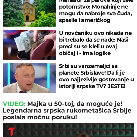
potomstvo: Monahinje ne
mogu da nabroje sva čuda,
spasile i američkog
ambasadora
U novčaniku ovo nikada ne
bi trebalo da se nađe: Naši
preci su se kleli u ovaj
običaj i - ima logike
Srbi su vanzemaljci sa
planete Srbislave! Da li je
ovo najjezivije gostovanje u
istoriji srpske TV? JESTE!
VIDEO:
Majka u 50-toj, da moguće je!
Legendarna srpska rukometašica Srbije
poslala moćnu poruku!