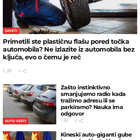
SAVETI
Primetili ste plastičnu flašu pored točka
automobila? Ne izlazite iz automobila bez
ključa, evo o čemu je reč
0
0
Zašto instinktivno
smanjujemo radio kada
tražimo adresu ili se
parkiramo? Nauka ima
odgovor
1
0
AUTO VESTI
Kineski auto-giganti gube