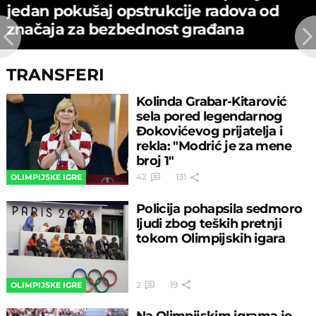
јedan pokušaј opstrukciјe radova od
značaјa za bezbednost građana
TRANSFERI
Kolinda Grabar-Kitarović
sela pored legendarnog
Đokovićevog prijatelja i
rekla: "Modrić je za mene
broj 1"
42
131
OLIMPIJSKE IGRE
Policija pohapsila sedmoro
ljudi zbog teških pretnji
tokom Olimpijskih igara
2
19
OLIMPIJSKE IGRE
Na Olimpijskim igrama je