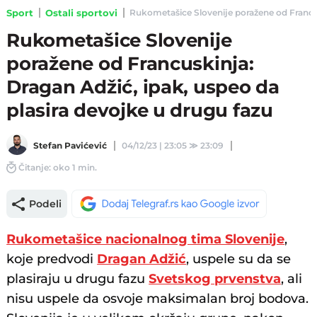
Sport
Ostali sportovi
Rukometašice Slovenije poražene od Francusk
Rukometašice Slovenije
poražene od Francuskinja:
Dragan Adžić, ipak, uspeo da
plasira devojke u drugu fazu
Stefan Pavićević
04/12/23 | 23:05
≫
23:09
Čitanje: oko 1 min.
Podeli
Rukometašice nacionalnog tima Slovenije
,
koje predvodi
Dragan Adžić
, uspele su da se
plasiraju u drugu fazu
Svetskog prvenstva
, ali
nisu uspele da osvoje maksimalan broj bodova.