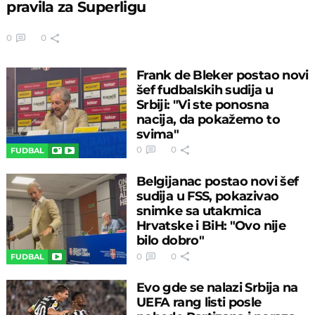
pravila za Superligu
0
0
Frank de Bleker postao novi
šef fudbalskih sudija u
Srbiji: "Vi ste ponosna
nacija, da pokažemo to
svima"
0
0
FUDBAL
Belgijanac postao novi šef
sudija u FSS, pokazivao
snimke sa utakmica
Hrvatske i BiH: "Ovo nije
bilo dobro"
0
0
FUDBAL
Evo gde se nalazi Srbija na
UEFA rang listi posle