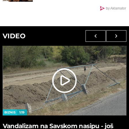
ambasadu"
by Aklamator
VIDEO
BIZNIS
1:19
Vandalizam na Savskom nasipu - јoš