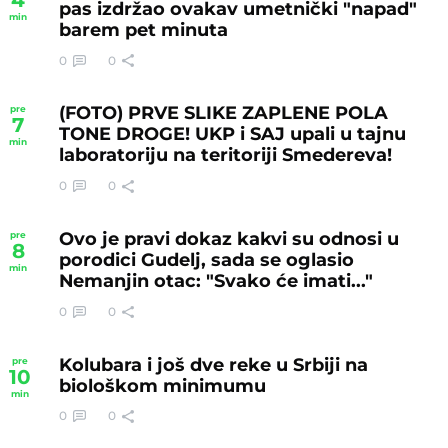
pas izdržao ovakav umetnički "napad"
min
barem pet minuta
0
0
(FOTO) PRVE SLIKE ZAPLENE POLA
pre
7
TONE DROGE! UKP i SAJ upali u tajnu
min
laboratoriju na teritoriji Smedereva!
0
0
Ovo je pravi dokaz kakvi su odnosi u
pre
8
porodici Gudelj, sada se oglasio
min
Nemanjin otac: "Svako će imati..."
0
0
Kolubara i još dve reke u Srbiji na
pre
10
biološkom minimumu
min
0
0