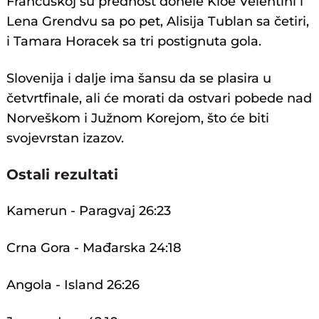
Francuskoj su prednost donele Kloe Velentini i
Lena Grendvu sa po pet, Alisija Tublan sa četiri,
i Tamara Horacek sa tri postignuta gola.
Slovenija i dalje ima šansu da se plasira u
četvrtfinale, ali će morati da ostvari pobede nad
Norveškom i Južnom Korejom, što će biti
svojevrstan izazov.
Ostali rezultati
Kamerun - Paragvaj 26:23
Crna Gora - Mađarska 24:18
Angola - Island 26:26