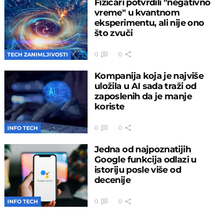
Fizičari potvrdili "negativno
vreme" u kvantnom
eksperimentu, ali nije ono
što zvuči
0
0
TECH ZANIMLJIVOSTI
Kompanija koja je najviše
uložila u AI sada traži od
zaposlenih da je manje
koriste
0
0
INFO TECH
Jedna od najpoznatijih
Google funkcija odlazi u
istoriju posle više od
decenije
0
0
INFO TECH