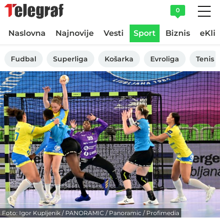
0
Naslovna
Najnovije
Vesti
Sport
Biznis
eKli
Fudbal
Superliga
Košarka
Evroliga
Tenis
Foto: Igor Kupljenik / PANORAMIC / Panoramic / Profimedia