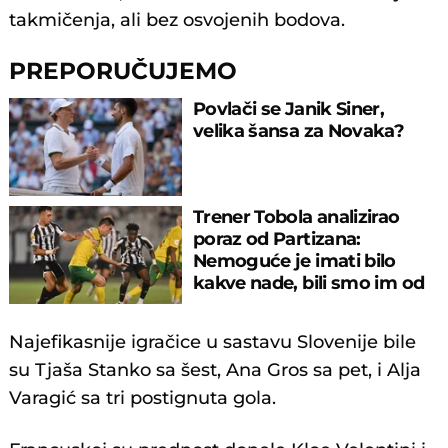
takmičenja, ali bez osvojenih bodova.
PREPORUČUJEMO
Povlači se Janik Siner,
velika šansa za Novaka?
Trener Tobola analizirao
poraz od Partizana:
Nemoguće je imati bilo
kakve nade, bili smo im od
pomoći..."
Najefikasnije igračice u sastavu Slovenije bile
su Tjaša Stanko sa šest, Ana Gros sa pet, i Alja
Varagić sa tri postignuta gola.