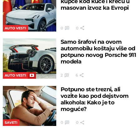
kupce kod kuće i kreću u
masovan izvoz ka Evropi
0
0
AUTO VESTI
Samo šrafovi na ovom
automobilu koštaju više od
potpuno novog Porsche 911
modela
2
6
AUTO VESTI
Potpuno ste trezni, ali
vozite kao pod dejstvom
alkohola: Kako je to
moguće?
0
0
SAVETI