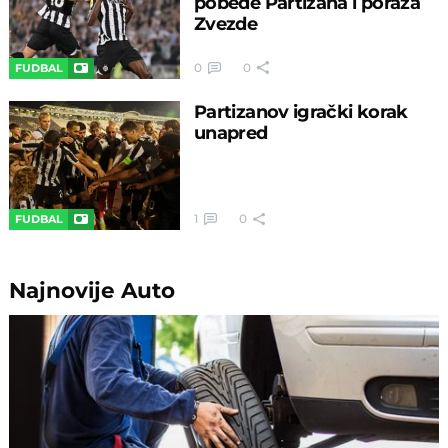
pobede Partizana i poraza
Zvezde
0
0
FUDBAL
Partizanov igrački korak
unapred
1
0
FUDBAL
Najnovije
Auto