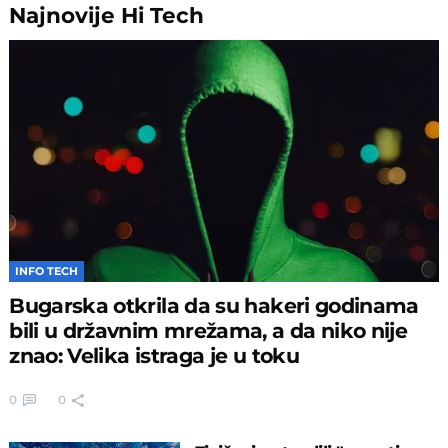
Najnovije
Hi Tech
INFO TECH
Bugarska otkrila da su hakeri godinama
bili u državnim mrežama, a da niko nije
znao: Velika istraga je u toku
0
0