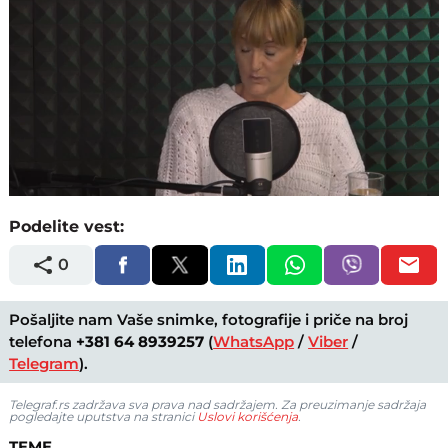
Loaded
:
Unmute
2.64%
Podelite vest:
0
Pošaljite nam Vaše snimke, fotografije i priče na broj
telefona
+381 64 8939257
(
WhatsApp
/
Viber
/
Telegram
).
Telegraf.rs zadržava sva prava nad sadržajem. Za preuzimanje sadržaja
pogledajte uputstva na stranici
Uslovi korišćenja
.
TEME