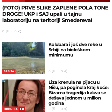
(FOTO) PRVE SLIKE ZAPLENE POLA TONE
DROGE! UKP i SAJ upali u tajnu
laboratoriju na teritoriji Smedereva!
0
0
Kolubara i još dve reke u
Srbiji na biološkom
minimumu
0
0
SRBIJA
Liza krenula na pijacu u
Nišu, pa poginula kraj kuće:
Bizarna tragedija kakva se
dešava jednom u milion
godina
0
0
HRONIKA