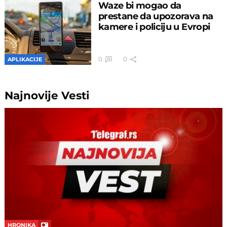
Waze bi mogao da
prestane da upozorava na
kamere i policiju u Evropi
0
0
APLIKACIJE
Najnovije
Vesti
HRONIKA