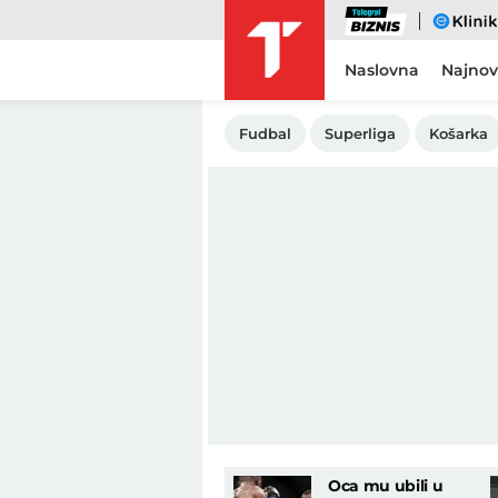
Biznis
eKlinika
Naslovna
Najnov
Fudbal
Superliga
Košarka
Oca mu ubili u