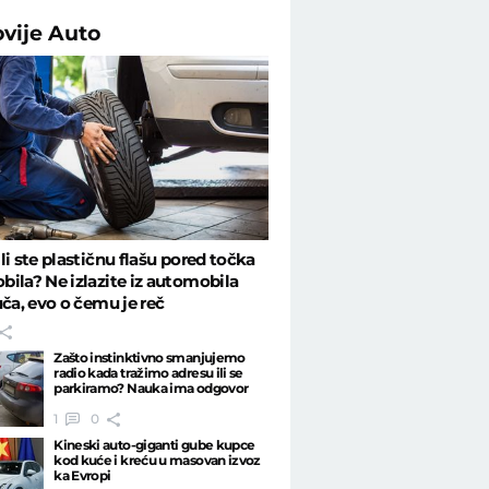
ovije
Auto
li ste plastičnu flašu pored točka
ila? Ne izlazite iz automobila
uča, evo o čemu je reč
Zašto instinktivno smanjujemo
radio kada tražimo adresu ili se
parkiramo? Nauka ima odgovor
1
0
Kineski auto-giganti gube kupce
kod kuće i kreću u masovan izvoz
ka Evropi