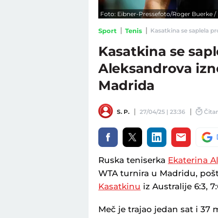
Foto: Eibner-Pressefoto/Roger Buerke /
Sport
Tenis
Kasatkina se saplela pr
Kasatkina se sapl
Aleksandrova izn
Madrida
S. P.
27/04/25 | 23:36
Čitan
Ruska teniserka
Ekaterina A
WTA turnira u Madridu, pošt
Kasatkinu
iz Australije 6:3, 7:
Meč je trajao jedan sat i 37 