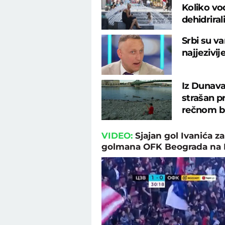
Koliko vod
dehidrirali
Srbi su va
najjezivij
Iz Dunava
strašan p
rečnom b
VIDEO:
Sjajan gol Ivanića z
golmana OFK Beograda na 