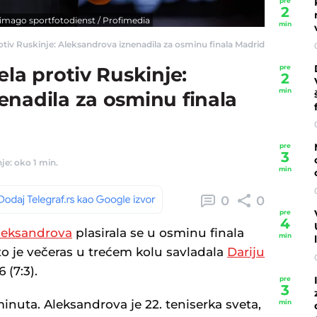
pre
2
 imago sportfotodienst / Profimedia
min
otiv Ruskinje: Aleksandrova iznenadila za osminu finala Madrida - Telegraf.r
pre
ela protiv Ruskinje:
2
min
enadila za osminu finala
pre
3
je: oko 1 min.
min
0
0
pre
4
leksandrova
plasirala se u osminu finala
min
o je večeras u trećem kolu savladala
Dariju
6 (7:3).
pre
3
minuta. Aleksandrova je 22. teniserka sveta,
min