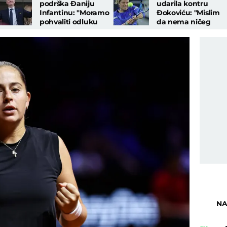
podrška Đaniju
udarila kontru
Infantinu: "Moramo
Đokoviću: "Mislim
pohvaliti odluku
da nema ničeg
FIFA..."
lepšeg nego..."
NA