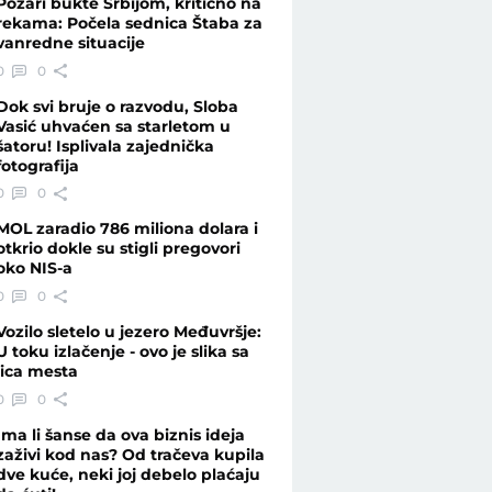
Požari bukte Srbijom, kritično na
rekama: Počela sednica Štaba za
vanredne situacije
s
0
0
Dok svi bruje o razvodu, Sloba
Vasić uhvaćen sa starletom u
šatoru! Isplivala zajednička
fotografija
0
0
MOL zaradio 786 miliona dolara i
otkrio dokle su stigli pregovori
oko NIS-a
0
0
Vozilo sletelo u jezero Međuvršje:
U toku izlačenje - ovo je slika sa
lica mesta
0
0
Ima li šanse da ova biznis ideja
zaživi kod nas? Od tračeva kupila
dve kuće, neki joj debelo plaćaju