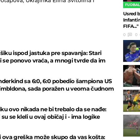
otapova, Ukrajinka Elina Svitolina i
FUDBA
Usred b
Infanti
FIFA..."
0
0
U
šiku ispod jastuka pre spavanja: Stari
ji se ponovo vraća, a mnogi tvrde da im
nderkind sa 6:0, 6:0 pobedio šampiona US
Vimbldona, sada poražen u veoma čudnom
ku ovo nikada ne bi trebalo da se nađe:
 su se kleli u ovaj običaj i - ima logike
i ova greška može skupo da vas košta: