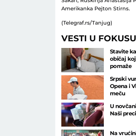
Sakari, Ruskinja Anastasija P
Amerikanka Pejton Stirns.
(Telegraf.rs/Tanjug)
VESTI U FOKUS
Stavite ka
običaj ko
pomaže
Srpski vu
Opena i 
meču
U novčani
Naši preci
Na vrućin