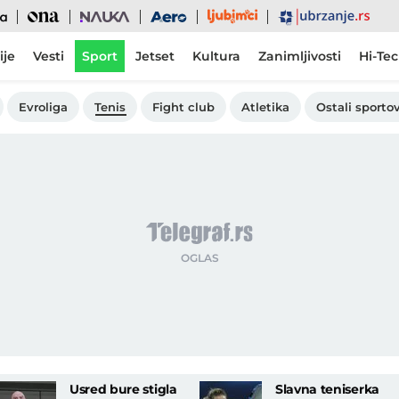
Ljubimci
Ona
Nauka
Aero
Ubrzanje
ije
Vesti
Sport
Jetset
Kultura
Zanimljivosti
Hi-Te
Evroliga
Tenis
Fight club
Atletika
Ostali sportov
Usred bure stigla
Slavna teniserka