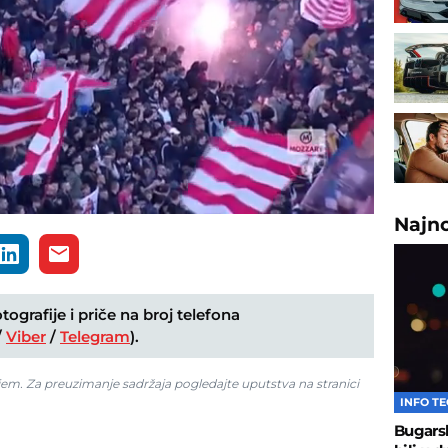
Loaded
:
100.00%
Najn
ografije i priče na broj telefona
/
Viber
/
Telegram
).
jem. Za preuzimanje sadržaja pogledajte uputstva na stranici
INFO T
Bugarsk