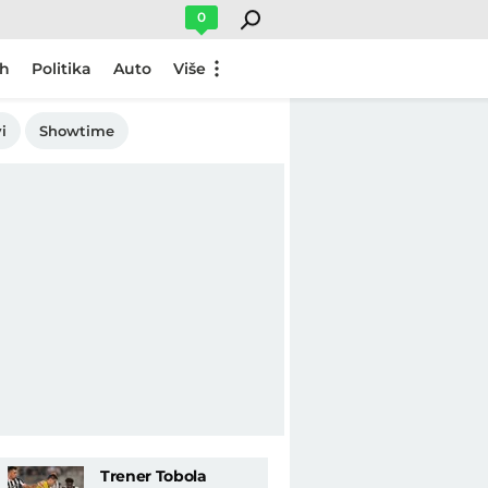
0
ch
Politika
Auto
Više
i
Showtime
Trener Tobola