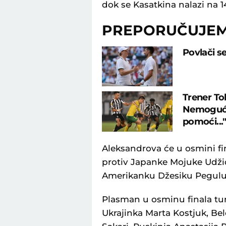
dok se Kasatkina nalazi na 1
PREPORUČUJE
Povlači s
Trener To
Nemoguće 
pomoći...
Aleksandrova će u osmini fi
protiv Japanke Mojuke Udžid
Amerikanku Džesiku Pegulu 6
Plasman u osminu finala turn
Ukrajinka Marta Kostjuk, Bel