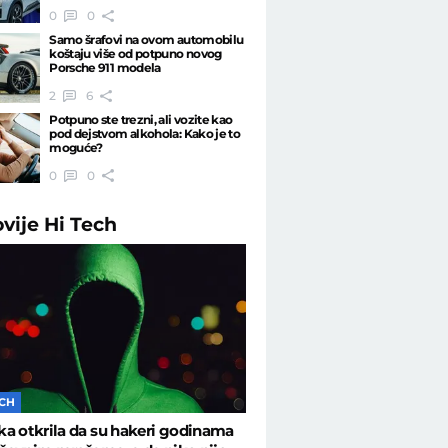
0
0
Samo šrafovi na ovom automobilu
koštaju više od potpuno novog
Porsche 911 modela
2
6
Potpuno ste trezni, ali vozite kao
pod dejstvom alkohola: Kako je to
moguće?
0
0
ovije
Hi Tech
ECH
a otkrila da su hakeri godinama