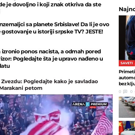
e je dovoljno i koji znak otkriva da ste
Najn
nzemaljci sa planete Srbislave! Da li je ovo
e gostovanje u istoriji srpske TV? JESTE!
 izronio ponos nacista, a odmah pored
rizor: Pogledajte šta je upravo nađeno u
SAVETI
latu
Primeti
automob
a Zvezdu: Pogledajte kako je savladao
bez klj
Marakani petom
0
0