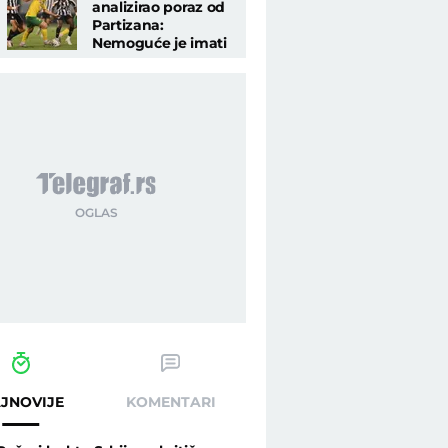
analizirao poraz od
Partizana:
Nemoguće je imati
bilo kakve nade, bili
smo im od
pomoći..."
JNOVIJE
KOMENTARI