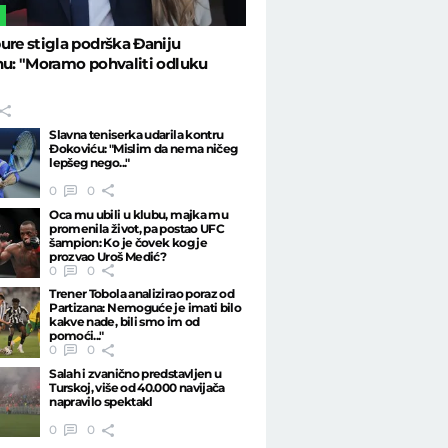
L
ure stigla podrška Đaniju
nu: "Moramo pohvaliti odluku
Slavna teniserka udarila kontru
Đokoviću: "Mislim da nema ničeg
lepšeg nego..."
0
0
Oca mu ubili u klubu, majka mu
promenila život, pa postao UFC
šampion: Ko je čovek kog je
prozvao Uroš Medić?
0
0
Trener Tobola analizirao poraz od
Partizana: Nemoguće je imati bilo
kakve nade, bili smo im od
pomoći..."
0
0
Salah i zvanično predstavljen u
Turskoj, više od 40.000 navijača
napravilo spektakl
0
0