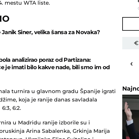
4. mestu WTA liste.
MO
e Janik Siner, velika šansa za Novaka?
27
o
C
bola analizirao poraz od Partizana:
je imati bilo kakve nade, bili smo im od
Priština
"
Najn
nala turnira u glavnom gradu Španije igrati
žime, koja je ranije danas savladala
:3, 6:2.
ira u Madridu ranije izborile su i
oruskinja Arina Sabalenka, Grkinja Marija