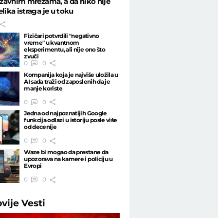
državnim mrežama, a da niko nije
elika istraga je u toku
Fizičari potvrdili "negativno
vreme" u kvantnom
eksperimentu, ali nije ono što
zvuči
0
0
Kompanija koja je najviše uložila u
AI sada traži od zaposlenih da je
manje koriste
0
0
Jedna od najpoznatijih Google
funkcija odlazi u istoriju posle više
od decenije
0
0
Waze bi mogao da prestane da
upozorava na kamere i policiju u
Evropi
0
0
ovije
Vesti