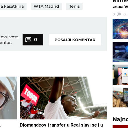
bili u 
ja kasatkina
WTA Madrid
Tenis
znao: V
0
0
 ovu vest.
0
POŠALJI KOMENTAR
entar.
Najn
A
Diomandeov transfer u Real slavi se i u