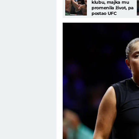
klubu, majka mu
promenila život, pa
postao UFC
šampion: Ko je
čovek kog je
prozvao Uroš Medić?