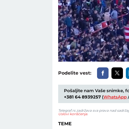
Unmute
Podelite vest:
Pošaljite nam Vaše snimke, fot
+381 64 8939257
(
WhatsApp
Telegraf.rs zadržava sva prava nad sadrža
Uslovi korišćenja
.
TEME