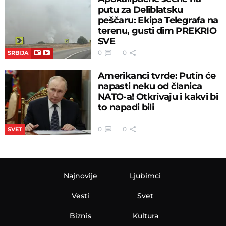
putu za Deliblatsku
peščaru: Ekipa Telegrafa na
terenu, gusti dim PREKRIO
SVE
0
0
SRBIJA
Amerikanci tvrde: Putin će
napasti neku od članica
NATO-a! Otkrivaju i kakvi bi
to napadi bili
0
0
SVET
Najnovije
Ljubimci
Vesti
Svet
Biznis
Kultura