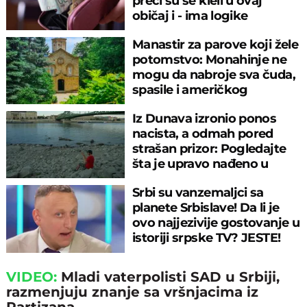
preci su se kleli u ovaj
običaj i - ima logike
Manastir za parove koji žele
potomstvo: Monahinje ne
mogu da nabroje sva čuda,
spasile i američkog
ambasadora
Iz Dunava izronio ponos
nacista, a odmah pored
strašan prizor: Pogledajte
šta je upravo nađeno u
rečnom blatu
Srbi su vanzemaljci sa
planete Srbislave! Da li je
ovo najjezivije gostovanje u
istoriji srpske TV? JESTE!
VIDEO:
Mladi vaterpolisti SAD u Srbiji,
razmenjuju znanje sa vršnjacima iz
Partizana