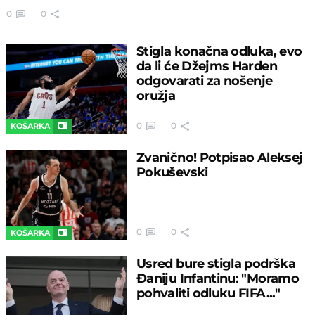
0
0
Stigla konačna odluka, evo
da li će Džejms Harden
odgovarati za nošenje
oružja
0
0
KOŠARKA
Zvanično! Potpisao Aleksej
Pokuševski
0
0
KOŠARKA
Usred bure stigla podrška
Đaniju Infantinu: "Moramo
pohvaliti odluku FIFA..."