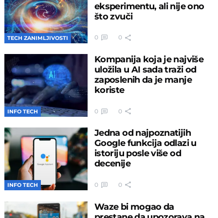
eksperimentu, ali nije ono
što zvuči
0
0
TECH ZANIMLJIVOSTI
Kompanija koja je najviše
uložila u AI sada traži od
zaposlenih da je manje
koriste
0
0
INFO TECH
Jedna od najpoznatijih
Google funkcija odlazi u
istoriju posle više od
decenije
0
0
INFO TECH
Waze bi mogao da
prestane da upozorava na