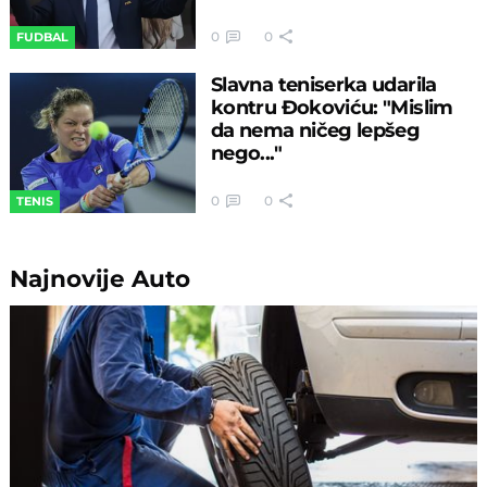
0
0
FUDBAL
Slavna teniserka udarila
kontru Đokoviću: "Mislim
da nema ničeg lepšeg
nego..."
0
0
TENIS
Najnovije
Auto