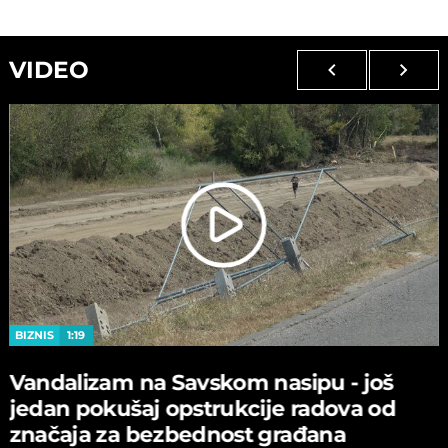
VIDEO
BIZNIS
1:19
Vandalizam na Savskom nasipu - јoš
јedan pokušaј opstrukciјe radova od
značaјa za bezbednost građana