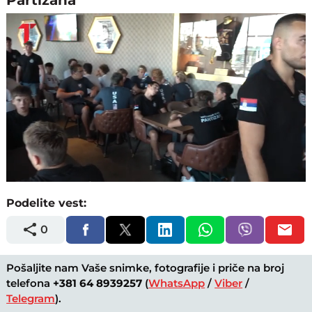
Loaded
:
Unmute
10.76%
Podelite vest:
0
Pošaljite nam Vaše snimke, fotografije i priče na broj
telefona
+381 64 8939257
(
WhatsApp
/
Viber
/
Telegram
).