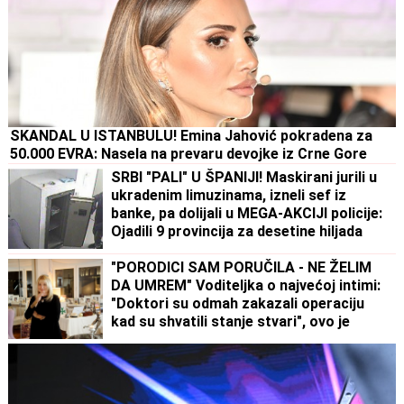
SKANDAL U ISTANBULU! Emina Jahović pokradena za
50.000 EVRA: Nasela na prevaru devojke iz Crne Gore
SRBI "PALI" U ŠPANIJI! Maskirani jurili u
ukradenim limuzinama, izneli sef iz
banke, pa dolijali u MEGA-AKCIJI policije:
Ojadili 9 provincija za desetine hiljada
evra!
"PORODICI SAM PORUČILA - NE ŽELIM
DA UMREM" Voditeljka o najvećoj intimi:
"Doktori su odmah zakazali operaciju
kad su shvatili stanje stvari", ovo je
samo jednom pričala