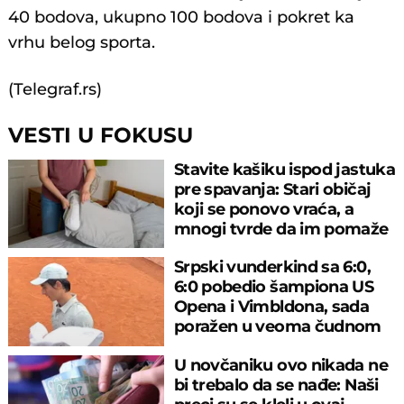
40 bodova, ukupno 100 bodova i pokret ka
vrhu belog sporta.
(Telegraf.rs)
VESTI U FOKUSU
Stavite kašiku ispod jastuka
pre spavanja: Stari običaj
koji se ponovo vraća, a
mnogi tvrde da im pomaže
Srpski vunderkind sa 6:0,
6:0 pobedio šampiona US
Opena i Vimbldona, sada
poražen u veoma čudnom
meču
U novčaniku ovo nikada ne
bi trebalo da se nađe: Naši