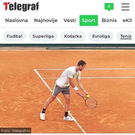
0
Naslovna
Najnovije
Vesti
Sport
Biznis
eKli
Fudbal
Superliga
Košarka
Evroliga
Tenis
Foto: Telegraf.rs