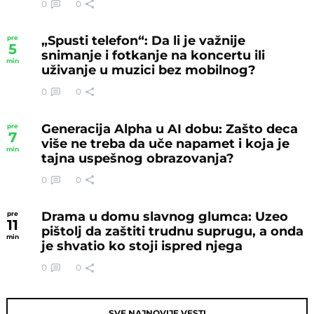
0
0
„Spusti telefon“: Da li je važnije
pre
5
snimanje i fotkanje na koncertu ili
min
uživanje u muzici bez mobilnog?
0
0
Generacija Alpha u AI dobu: Zašto deca
pre
7
više ne treba da uče napamet i koja je
min
tajna uspešnog obrazovanja?
0
0
Drama u domu slavnog glumca: Uzeo
pre
11
pištolj da zaštiti trudnu suprugu, a onda
min
je shvatio ko stoji ispred njega
0
0
SVE NAJNOVIJE VESTI