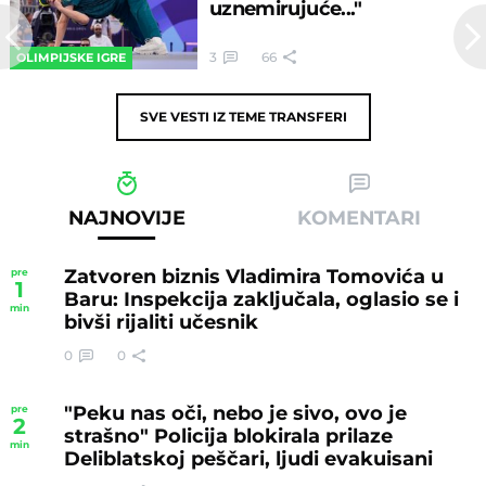
uznemirujuće..."
3
66
OLIMPIJSKE IGRE
SVE VESTI IZ TEME
TRANSFERI
NAJNOVIJE
KOMENTARI
Zatvoren biznis Vladimira Tomovića u
pre
1
Baru: Inspekcija zaključala, oglasio se i
min
bivši rijaliti učesnik
0
0
"Peku nas oči, nebo je sivo, ovo je
pre
2
strašno" Policija blokirala prilaze
min
Deliblatskoj peščari, ljudi evakuisani