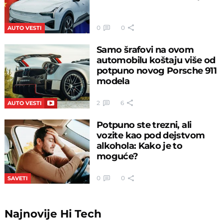
0
0
AUTO VESTI
Samo šrafovi na ovom
automobilu koštaju više od
potpuno novog Porsche 911
modela
2
6
AUTO VESTI
Potpuno ste trezni, ali
vozite kao pod dejstvom
alkohola: Kako je to
moguće?
0
0
SAVETI
Najnovije
Hi Tech