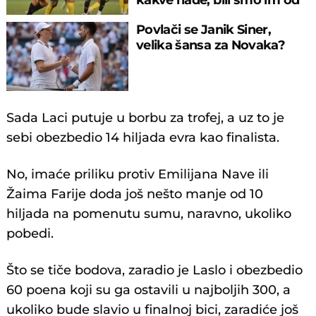
pomoći..."
Povlači se Janik Siner,
velika šansa za Novaka?
Sada Laci putuje u borbu za trofej, a uz to je
sebi obezbedio 14 hiljada evra kao finalista.
No, imaće priliku protiv Emilijana Nave ili
Žaima Farije doda još nešto manje od 10
hiljada na pomenutu sumu, naravno, ukoliko
pobedi.
Što se tiče bodova, zaradio je Laslo i obezbedio
60 poena koji su ga ostavili u najboljih 300, a
ukoliko bude slavio u finalnoj bici, zaradiće još