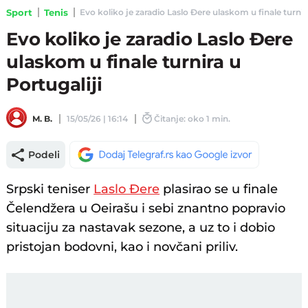
Sport
Tenis
Evo koliko je zaradio Laslo Đere ulaskom u finale turnira 
Evo koliko je zaradio Laslo Đere
ulaskom u finale turnira u
Portugaliji
M. B.
15/05/26 | 16:14
Čitanje: oko 1 min.
Podeli
Srpski teniser
Laslo Đere
plasirao se u finale
Čelendžera u Oeirašu i sebi znantno popravio
situaciju za nastavak sezone, a uz to i dobio
pristojan bodovni, kao i novčani priliv.