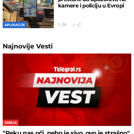
kamere i policiju u Evropi
0
0
APLIKACIJE
Najnovije
Vesti
SRBIJA
"Peku nas oči, nebo je sivo, ovo je strašno"