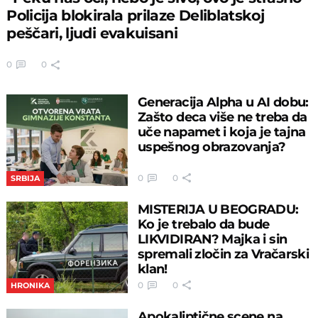
Policija blokirala prilaze Deliblatskoj
peščari, ljudi evakuisani
0
0
Generacija Alpha u AI dobu:
Zašto deca više ne treba da
uče napamet i koja je tajna
uspešnog obrazovanja?
0
0
SRBIJA
MISTERIJA U BEOGRADU:
Ko je trebalo da bude
LIKVIDIRAN? Majka i sin
spremali zločin za Vračarski
klan!
0
0
HRONIKA
Apokaliptične scene na