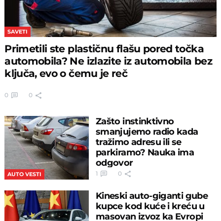
SAVETI
Primetili ste plastičnu flašu pored točka
automobila? Ne izlazite iz automobila bez
ključa, evo o čemu je reč
0
0
Zašto instinktivno
smanjujemo radio kada
tražimo adresu ili se
parkiramo? Nauka ima
odgovor
1
0
AUTO VESTI
Kineski auto-giganti gube
kupce kod kuće i kreću u
masovan izvoz ka Evropi