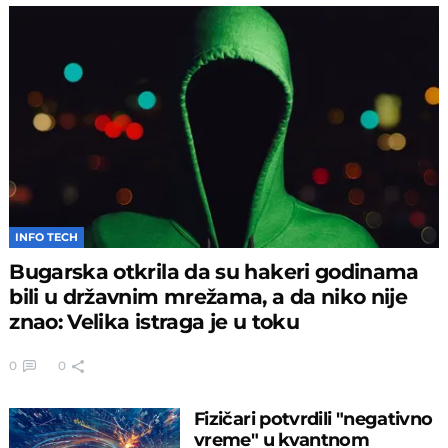
INFO TECH
Bugarska otkrila da su hakeri godinama
bili u državnim mrežama, a da niko nije
znao: Velika istraga je u toku
0
0
Fizičari potvrdili "negativno
vreme" u kvantnom