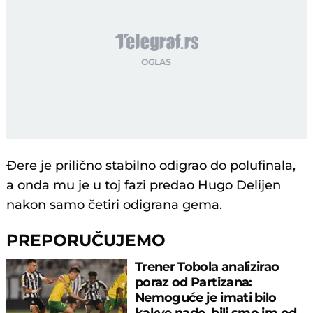
Đere je prilično stabilno odigrao do polufinala,
a onda mu je u toj fazi predao Hugo Delijen
nakon samo četiri odigrana gema.
PREPORUČUJEMO
Trener Tobola analizirao
poraz od Partizana:
Nemoguće je imati bilo
kakve nade, bili smo im od