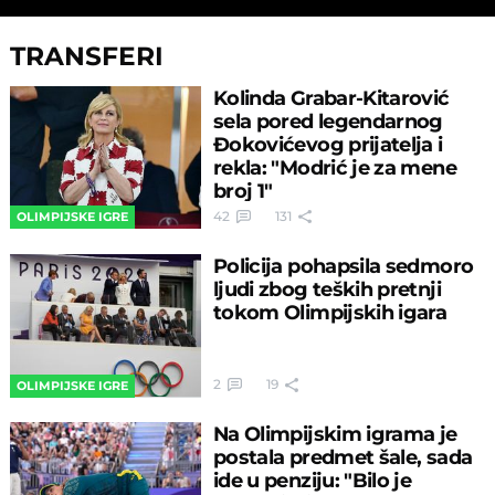
TRANSFERI
Kolinda Grabar-Kitarović
sela pored legendarnog
Đokovićevog prijatelja i
rekla: "Modrić je za mene
broj 1"
42
131
OLIMPIJSKE IGRE
Policija pohapsila sedmoro
ljudi zbog teških pretnji
tokom Olimpijskih igara
2
19
OLIMPIJSKE IGRE
Na Olimpijskim igrama je
postala predmet šale, sada
ide u penziju: "Bilo je