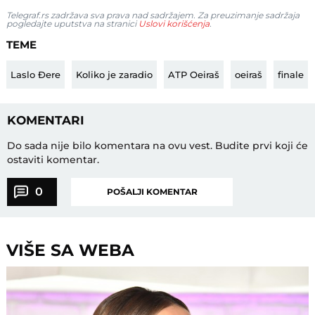
Telegraf.rs zadržava sva prava nad sadržajem. Za preuzimanje sadržaja
pogledajte uputstva na stranici
Uslovi korišćenja
.
TEME
Laslo Đere
Koliko je zaradio
ATP Oeiraš
oeiraš
finale
KOMENTARI
Do sada nije bilo komentara na ovu vest.
Budite prvi koji će
ostaviti komentar.
0
POŠALJI KOMENTAR
VIŠE SA WEBA