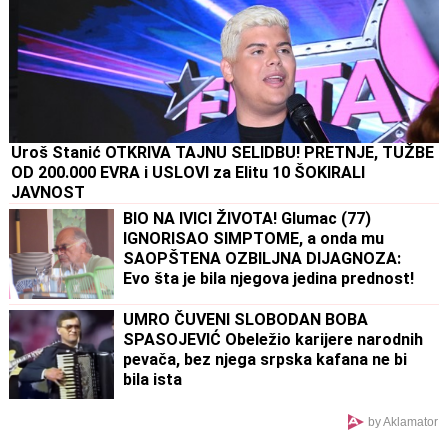
Uroš Stanić OTKRIVA TAJNU SELIDBU! PRETNJE, TUŽBE
OD 200.000 EVRA i USLOVI za Elitu 10 ŠOKIRALI
JAVNOST
BIO NA IVICI ŽIVOTA! Glumac (77)
IGNORISAO SIMPTOME, a onda mu
SAOPŠTENA OZBILJNA DIJAGNOZA:
Evo šta je bila njegova jedina prednost!
UMRO ČUVENI SLOBODAN BOBA
SPASOJEVIĆ Obeležio karijere narodnih
pevača, bez njega srpska kafana ne bi
bila ista
by Aklamator