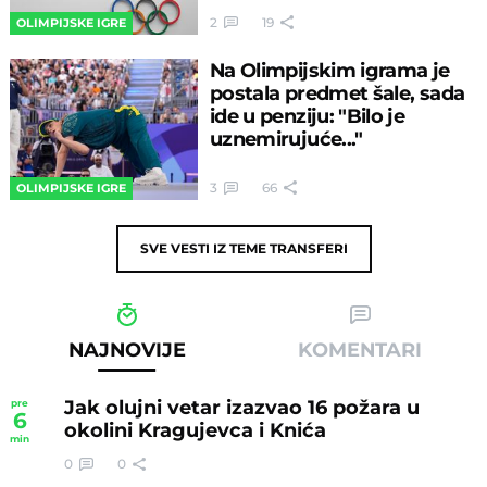
2
19
OLIMPIJSKE IGRE
Na Olimpijskim igrama je
postala predmet šale, sada
ide u penziju: "Bilo je
uznemirujuće..."
3
66
OLIMPIJSKE IGRE
SVE VESTI IZ TEME
TRANSFERI
NAJNOVIJE
KOMENTARI
Jak olujni vetar izazvao 16 požara u
pre
6
okolini Kragujevca i Knića
min
0
0