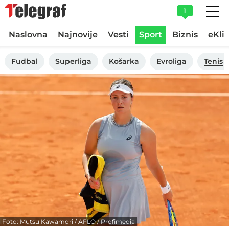
1
Naslovna
Najnovije
Vesti
Sport
Biznis
eKli
Fudbal
Superliga
Košarka
Evroliga
Tenis
Foto: Mutsu Kawamori / AFLO / Profimedia