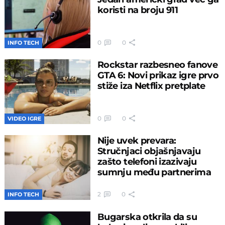
koristi na broju 911
0
0
INFO TECH
Rockstar razbesneo fanove
GTA 6: Novi prikaz igre prvo
stiže iza Netflix pretplate
0
0
VIDEO IGRE
Nije uvek prevara:
Stručnjaci objašnjavaju
zašto telefoni izazivaju
sumnju među partnerima
2
0
INFO TECH
Bugarska otkrila da su