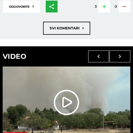
›
3
0
ODGOVORITE
›
SVI KOMENTARI
VIDEO