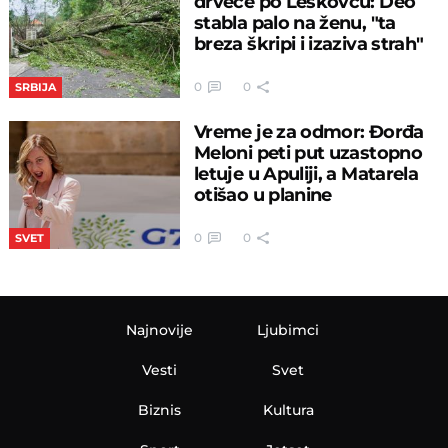
drveće po Leskovcu: Deo
stabla palo na ženu, "ta
breza škripi i izaziva strah"
0
0
SRBIJA
Vreme je za odmor: Đorđa
Meloni peti put uzastopno
letuje u Apuliji, a Matarela
otišao u planine
0
0
SVET
Najnovije
Ljubimci
Vesti
Svet
Biznis
Kultura