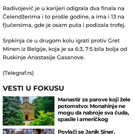
Radivojević je u karijeri odigrala dva finala na
Čelendžerima i to prošle godine, a ima i 13 na
fjučersima, gde je osam puta i podizala trofej.
Srpkinja će u drugom kolu igrati protiv Gret
Minen iz Belgije, koja je sa 6:3, 7:5 bila bolja od
Ruskinje Anastasije Gasanove.
(Telegraf.rs)
VESTI U FOKUSU
Manastir za parove koji žele
potomstvo: Monahinje ne
mogu da nabroje sva čuda,
spasile i američkog
ambasadora
Povlači se Janik Siner,