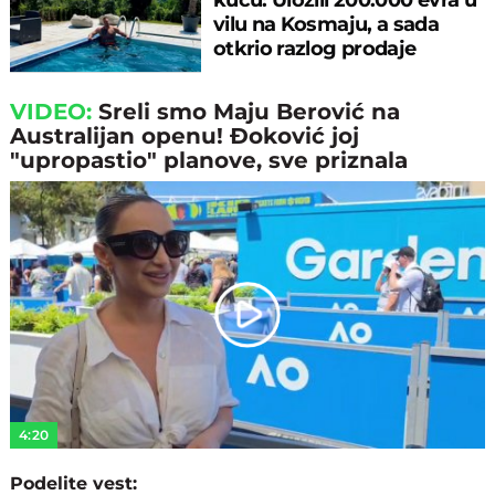
vilu na Kosmaju, a sada
otkrio razlog prodaje
VIDEO:
Sreli smo Maju Berović na
Australijan openu! Đoković joj
"upropastio" planove, sve priznala
Play
Video
4:20
Podelite vest: