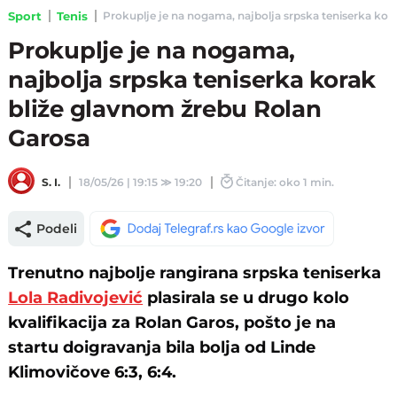
Sport
Tenis
Prokuplje je na nogama, najbolja srpska teniserka kora
Prokuplje je na nogama,
najbolja srpska teniserka korak
bliže glavnom žrebu Rolan
Garosa
S. I.
18/05/26 | 19:15
≫
19:20
Čitanje: oko 1 min.
Podeli
Trenutno najbolje rangirana srpska teniserka
Lola Radivojević
plasirala se u drugo kolo
kvalifikacija za Rolan Garos, pošto je na
startu doigravanja bila bolja od Linde
Klimovičove 6:3, 6:4.