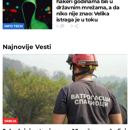
hakeri godinama bili u
državnim mrežama, a da
niko nije znao: Velika
istraga je u toku
0
0
INFO TECH
Najnovije
Vesti
SRBIJA