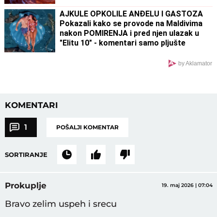
AJKULE OPKOLILE ANĐELU I GASTOZA
Pokazali kako se provode na Maldivima
nakon POMIRENJA i pred njen ulazak u
"Elitu 10" - komentari samo pljušte
(VIDEO)
by Aklamator
KOMENTARI
1
POŠALJI KOMENTAR
SORTIRANJE
Prokuplje
19. maj 2026 | 07:04
Bravo zelim uspeh i srecu