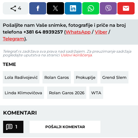
4
Pošaljite nam Vaše snimke, fotografije i priče na broj
telefona
+381 64 8939257
(
WhatsApp
/
Viber
/
Telegram
).
Telegraf.rs zadržava sva prava nad sadržajem. Za preuzimanje sadržaja
pogledajte uputstva na stranici
Uslovi korišćenja
.
TEME
Lola Radivojević
Rolan Garos
Prokuplje
Grend Slem
Linda Klimovičova
Rolan Garos 2026
WTA
KOMENTARI
1
POŠALJI KOMENTAR