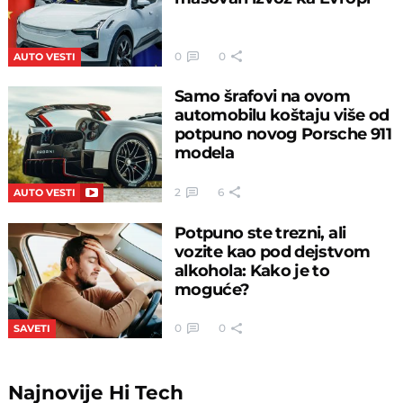
0
0
AUTO VESTI
Samo šrafovi na ovom
automobilu koštaju više od
potpuno novog Porsche 911
modela
2
6
AUTO VESTI
Potpuno ste trezni, ali
vozite kao pod dejstvom
alkohola: Kako je to
moguće?
0
0
SAVETI
Najnovije
Hi Tech