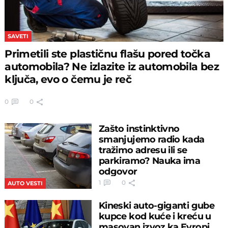
SAVETI
Primetili ste plastičnu flašu pored točka
automobila? Ne izlazite iz automobila bez
ključa, evo o čemu je reč
0
0
Zašto instinktivno
smanjujemo radio kada
tražimo adresu ili se
parkiramo? Nauka ima
odgovor
1
0
AUTO VESTI
Kineski auto-giganti gube
kupce kod kuće i kreću u
masovan izvoz ka Evropi