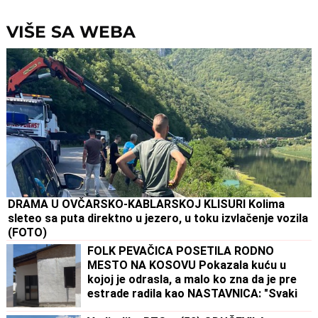
VIŠE SA WEBA
DRAMA U OVČARSKO-KABLARSKOJ KLISURI Kolima
sleteo sa puta direktno u jezero, u toku izvlačenje vozila
(FOTO)
FOLK PEVAČICA POSETILA RODNO
MESTO NA KOSOVU Pokazala kuću u
kojoj je odrasla, a malo ko zna da je pre
estrade radila kao NASTAVNICA: "Svaki
put plačem" (VIDEO)