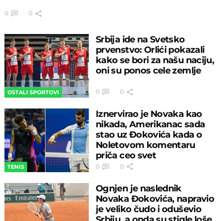
0
0
Srbija ide na Svetsko
prvenstvo: Orlići pokazali
kako se bori za našu naciju,
oni su ponos cele zemlje
0
0
OSTALI SPORTOVI
Iznervirao je Novaka kao
nikada, Amerikanac sada
stao uz Đokovića kada o
Noletovom komentaru
priča ceo svet
0
0
TENIS
Ognjen je naslednik
Novaka Đokovića, napravio
je veliko čudo i oduševio
Srbiju, a onda su stigle loše