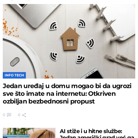
INFO TECH
Jedan uređaj u domu mogao bi da ugrozi
sve što imate na internetu: Otkriven
ozbiljan bezbednosni propust
0
0
AI stiže i u hitne službe:
Jedan američki grad već ga