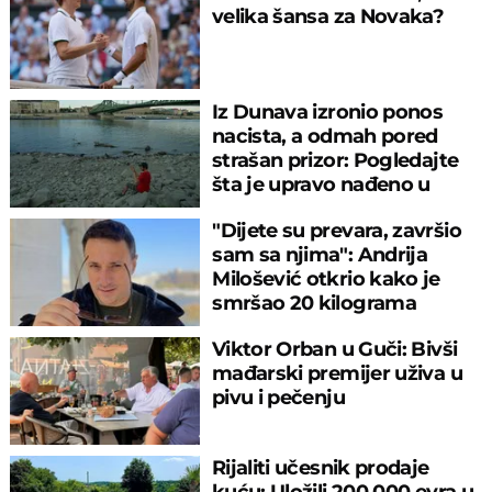
velika šansa za Novaka?
Iz Dunava izronio ponos
nacista, a odmah pored
strašan prizor: Pogledajte
šta je upravo nađeno u
rečnom blatu
"Dijete su prevara, završio
sam sa njima": Andrija
Milošević otkrio kako je
smršao 20 kilograma
Viktor Orban u Guči: Bivši
mađarski premijer uživa u
pivu i pečenju
Rijaliti učesnik prodaje
kuću: Uložili 200.000 evra u