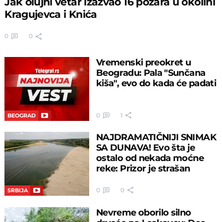
Jak olujni vetar izazvao 16 požara u okolini
Kragujevca i Knića
0
0
Vremenski preokret u
Beogradu: Pala "Sunčana
kiša", evo do kada će padati
0
1
BEOGRAD
NAJDRAMATIČNIJI SNIMAK
SA DUNAVA! Evo šta je
ostalo od nekada moćne
reke: Prizor je strašan
0
0
SRBIJA
Nevreme oborilo silno