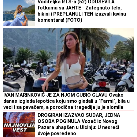
Voditeljka RTS-a (52) ODUŠEVILA
fotkama sa JAHTE - Zategnuto telo,
bikini i PREPLANULI TEN izazvali lavinu
komentara! (FOTO)
IVAN MARINKOVIĆ JE ZA NJOM GUBIO GLAVU Ovako
danas izgleda lepotica koju smo gledali u "Farmi", bila u
vezi i sa pevačem, a porodična tragedija ju je slomila
DROGIRAN IZAZVAO SUDAR, JEDNA
OSOBA POGINULA Vozač iz Novog
Pazara uhapšen u Ulcinju: U nesreći
dvoje povređeno