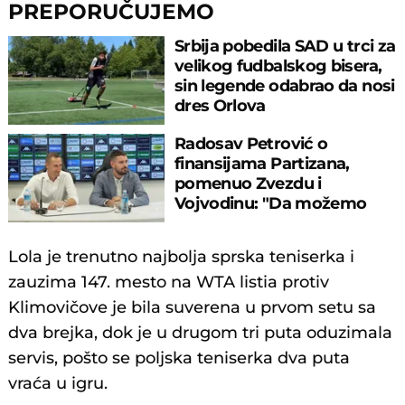
PREPORUČUJEMO
Srbija pobedila SAD u trci za
velikog fudbalskog bisera,
sin legende odabrao da nosi
dres Orlova
Radosav Petrović o
finansijama Partizana,
pomenuo Zvezdu i
Vojvodinu: "Da možemo
igračima da damo 50.000..."
Lola je trenutno najbolja sprska teniserka i
zauzima 147. mesto na WTA listia protiv
Klimovičove je bila suverena u prvom setu sa
dva brejka, dok je u drugom tri puta oduzimala
servis, pošto se poljska teniserka dva puta
vraća u igru.