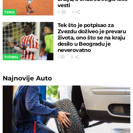
vesti
0
0
TENIS
Tek što je potpisao za
Zvezdu doživeo je prevaru
života, ono što se na kraju
desilo u Beogradu je
neverovatno
1
0
FUDBAL
Najnovije
Auto