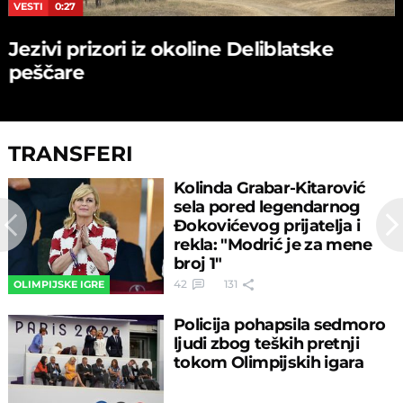
VESTI
0:27
Jezivi prizori iz okoline Deliblatske
peščare
TRANSFERI
Kolinda Grabar-Kitarović
sela pored legendarnog
Đokovićevog prijatelja i
rekla: "Modrić je za mene
broj 1"
42
131
OLIMPIJSKE IGRE
Policija pohapsila sedmoro
ljudi zbog teških pretnji
tokom Olimpijskih igara