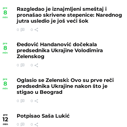
Razgledao je iznajmljeni smeštaj i
pre
8
pronašao skrivene stepenice: Narednog
min
jutra usledio je još veći šok
0
0
Đedović Handanović dočekala
pre
8
predsednika Ukrajine Volodimira
min
Zelenskog
0
0
Oglasio se Zelenski: Ovo su prve reči
pre
8
predsednika Ukrajine nakon što je
min
stigao u Beograd
0
0
Potpisao Saša Lukić
pre
12
0
0
min