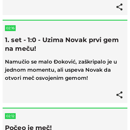
02:16
1. set - 1:0 - Uzima Novak prvi gem
na meču!
Namučio se malo Đoković, zaškripalo je u
jednom momentu, ali uspeva Novak da
otvori meč osvojenim gemom!
02:12
Počeo je meč!