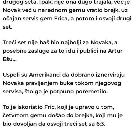
drugog seta. Ipak, nije ona dugo trajala, već je
Novak već u narednom gemu vratio brejk, uz
očajan servis gem Frica, a potom i osvoji drugi
set.
Treći set nije baš bio najbolji za Novaka, a
posebne zasluge za to idu i publici na Artur
Ešu...
Uspeli su Amerikanci da dobrano iznerviraju
Novaka pravljenjem buke tokom njegovog
servisa, što ga je potpuno poremetilo.
To je iskoristio Fric, koji je upravo u tom,
četvrtom gemu došao do brejka, koji mu je
bio dovoljan da osvoji treći set sa 6:3.