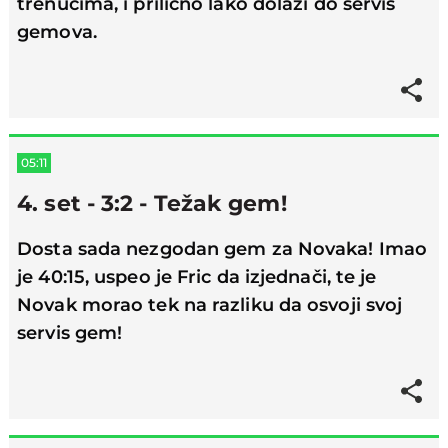
trenucima, i prilično lako dolazi do servis
gemova.
05:11
4. set - 3:2 - Težak gem!
Dosta sada nezgodan gem za Novaka! Imao
je 40:15, uspeo je Fric da izjednači, te je
Novak morao tek na razliku da osvoji svoj
servis gem!