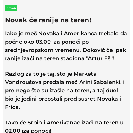
23:44
Novak će ranije na teren!
Iako je meč Novaka i Amerikanca trebalo da
počne oko 03.00 iza ponoći po
srednjevropskom vremenu, Đoković će ipak
ranije izaći na teren stadiona "Artur Eš"!
Razlog za to je taj, što je Marketa
Vondroušova predala meč Arini Sabalenki, i
pre nego što su izašle na teren, a taj duel
bio je jedini preostali pred susret Novaka i
Frica.
Tako će Srbin i Amerikanac izaći na teren u
02.00 iza ponoći!