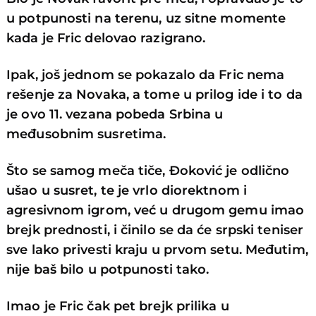
u potpunosti na terenu, uz sitne momente
kada je Fric delovao razigrano.
Ipak, još jednom se pokazalo da Fric nema
rešenje za Novaka, a tome u prilog ide i to da
je ovo 11. vezana pobeda Srbina u
međusobnim susretima.
Što se samog meča tiče, Đoković je odlično
ušao u susret, te je vrlo diorektnom i
agresivnom igrom, već u drugom gemu imao
brejk prednosti, i činilo se da će srpski teniser
sve lako privesti kraju u prvom setu. Međutim,
nije baš bilo u potpunosti tako.
Imao je Fric čak pet brejk prilika u