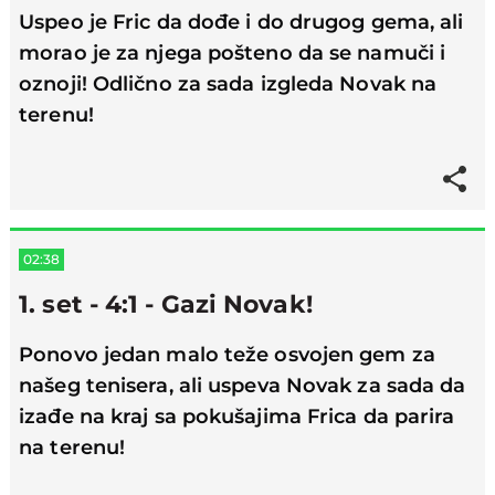
Uspeo je Fric da dođe i do drugog gema, ali
morao je za njega pošteno da se namuči i
oznoji! Odlično za sada izgleda Novak na
terenu!
02:38
1. set - 4:1 - Gazi Novak!
Ponovo jedan malo teže osvojen gem za
našeg tenisera, ali uspeva Novak za sada da
izađe na kraj sa pokušajima Frica da parira
na terenu!