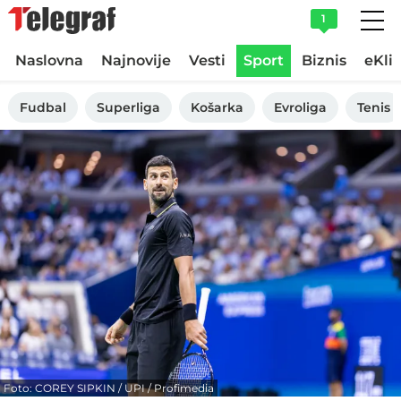
1
Naslovna
Najnovije
Vesti
Sport
Biznis
eKli
Fudbal
Superliga
Košarka
Evroliga
Tenis
Foto: COREY SIPKIN / UPI / Profimedia