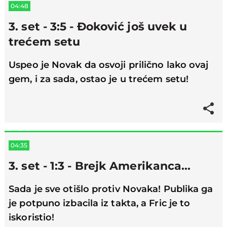
04:48
3. set - 3:5 - Đoković još uvek u
trećem setu
Uspeo je Novak da osvoji prilično lako ovaj
gem, i za sada, ostao je u trećem setu!
04:35
3. set - 1:3 - Brejk Amerikanca...
Sada je sve otišlo protiv Novaka! Publika ga
je potpuno izbacila iz takta, a Fric je to
iskoristio!