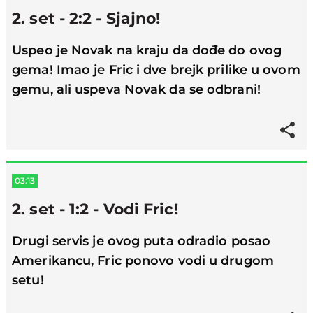
2. set - 2:2 - Sjajno!
Uspeo je Novak na kraju da dođe do ovog
gema! Imao je Fric i dve brejk prilike u ovom
gemu, ali uspeva Novak da se odbrani!
03:13
2. set - 1:2 - Vodi Fric!
Drugi servis je ovog puta odradio posao
Amerikancu, Fric ponovo vodi u drugom
setu!