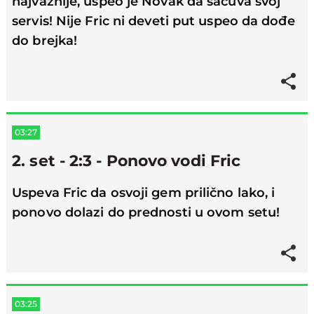
najvažnije, uspeo je Novak da sačuva svoj
servis! Nije Fric ni deveti put uspeo da dođe
do brejka!
03:27
2. set - 2:3 - Ponovo vodi Fric
Uspeva Fric da osvoji gem prilično lako, i
ponovo dolazi do prednosti u ovom setu!
03:25