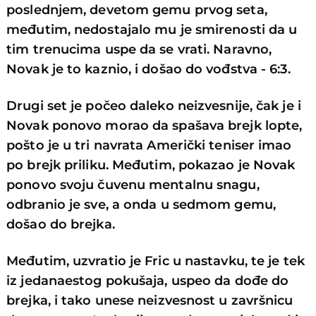
poslednjem, devetom gemu prvog seta,
međutim, nedostajalo mu je smirenosti da u
tim trenucima uspe da se vrati. Naravno,
Novak je to kaznio, i došao do vođstva - 6:3.
Drugi set je počeo daleko neizvesnije, čak je i
Novak ponovo morao da spašava brejk lopte,
pošto je u tri navrata Američki teniser imao
po brejk priliku. Međutim, pokazao je Novak
ponovo svoju čuvenu mentalnu snagu,
odbranio je sve, a onda u sedmom gemu,
došao do brejka.
Međutim, uzvratio je Fric u nastavku, te je tek
iz jedanaestog pokušaja, uspeo da dođe do
brejka, i tako unese neizvesnost u završnicu