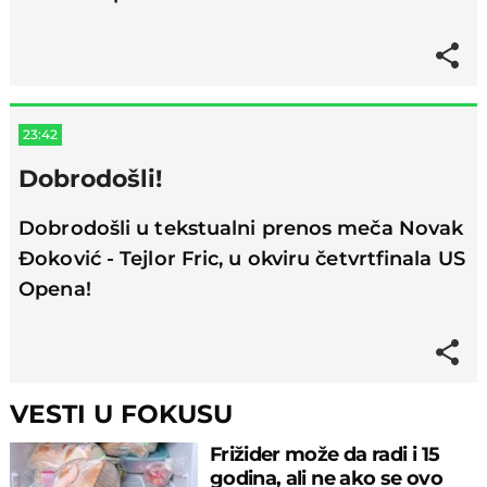
23:42
Dobrodošli!
Dobrodošli u tekstualni prenos meča Novak
Đoković - Tejlor Fric, u okviru četvrtfinala US
Opena!
VESTI U FOKUSU
Frižider može da radi i 15
godina, ali ne ako se ovo