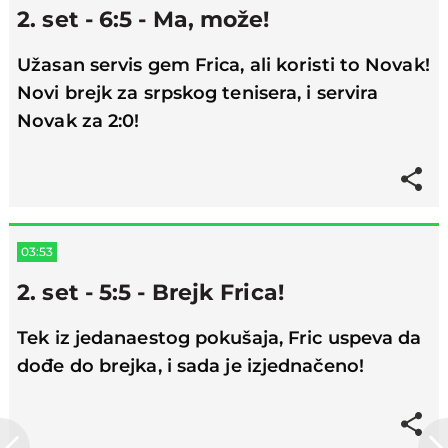
2. set - 6:5 - Ma, može!
Užasan servis gem Frica, ali koristi to Novak!
Novi brejk za srpskog tenisera, i servira
Novak za 2:0!
03:53
2. set - 5:5 - Brejk Frica!
Tek iz jedanaestog pokušaja, Fric uspeva da
dođe do brejka, i sada je izjednačeno!