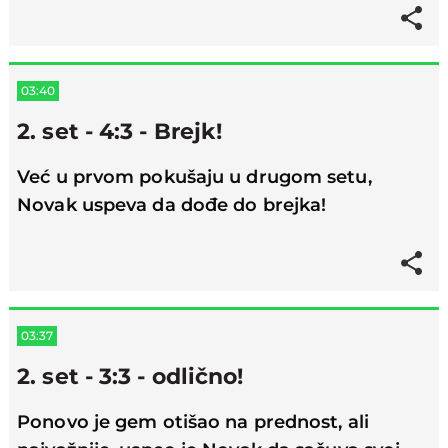
03:40
2. set - 4:3 - Brejk!
Već u prvom pokušaju u drugom setu,
Novak uspeva da dođe do brejka!
03:37
2. set - 3:3 - odlično!
Ponovo je gem otišao na prednost, ali