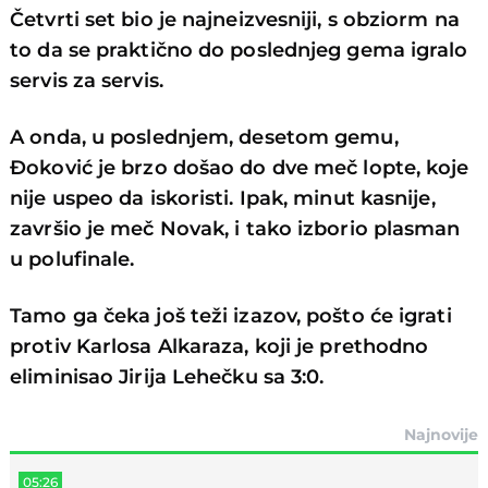
Četvrti set bio je najneizvesniji, s obziorm na
to da se praktično do poslednjeg gema igralo
servis za servis.
A onda, u poslednjem, desetom gemu,
Đoković je brzo došao do dve meč lopte, koje
nije uspeo da iskoristi. Ipak, minut kasnije,
završio je meč Novak, i tako izborio plasman
u polufinale.
Tamo ga čeka još teži izazov, pošto će igrati
protiv Karlosa Alkaraza, koji je prethodno
eliminisao Jirija Lehečku sa 3:0.
Najnovije
05:26