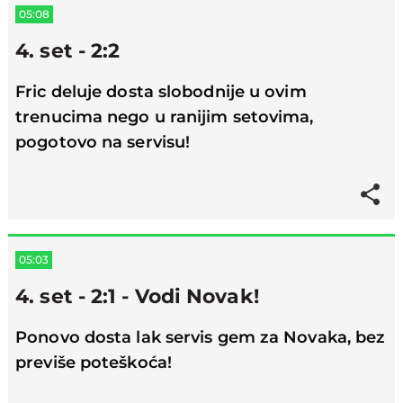
05:08
4. set - 2:2
Fric deluje dosta slobodnije u ovim
trenucima nego u ranijim setovima,
pogotovo na servisu!
05:03
4. set - 2:1 - Vodi Novak!
Ponovo dosta lak servis gem za Novaka, bez
previše poteškoća!