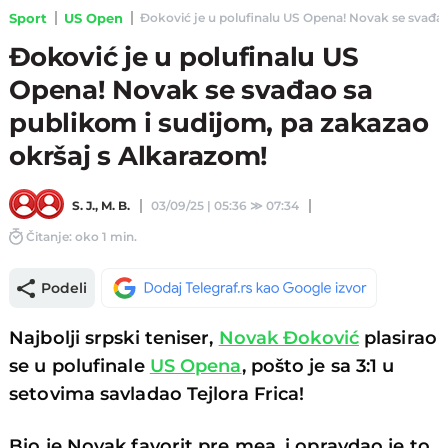
Sport
US Open
Đoković je u polufinalu US Opena! Novak se svađao 
Đoković je u polufinalu US
Opena! Novak se svađao sa
publikom i sudijom, pa zakazao
okršaj s Alkarazom!
S. J.
,
M. B.
03/09/25 | 05:36
≫
07:34
Čitanje: oko 1 min.
Podeli
Najbolji srpski teniser,
Novak Đoković
plasirao
se u polufinale
US Opena
, pošto je sa 3:1 u
setovima savladao Tejlora Frica!
Bio je Novak favorit pre mea, i opravdao je to