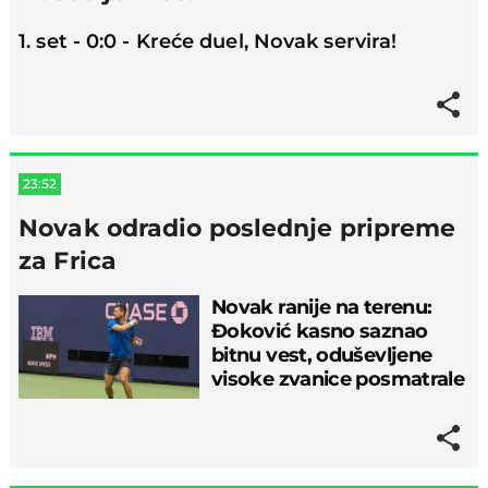
1. set - 0:0 - Kreće duel, Novak servira!
23:52
Novak odradio poslednje pripreme
za Frica
Novak ranije na terenu:
Đoković kasno saznao
bitnu vest, oduševljene
visoke zvanice posmatrale
pripremu