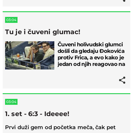
03:04
Tu je i čuveni glumac!
Čuveni holivudski glumci
došli da gledaju Đokovića
protiv Frica, a evo kako je
jedan od njih reagovao na
brejk
03:04
1. set - 6:3 - Ideeee!
Prvi duži gem od početka meča, čak pet