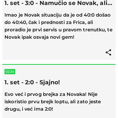
1. set - 3:0 - Namučio se Novak, ali...
Imao je Novak situaciju da je od 40:0 došao
do 40:40, čak i prednosti za Frica, ali
proradio je prvi servis u pravom trenutku, te
Novak ipak osvaja novi gem!
02:24
1. set - 2:0 - Sjajno!
Evo već i prvog brejka za Novaka! Nije
iskoristio prvu brejk loptu, ali zato jeste
drugu, i već ima 2:0!