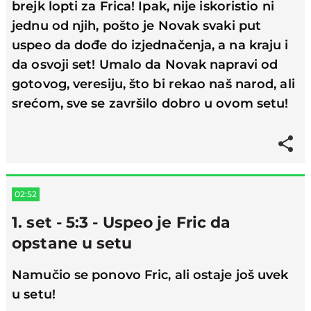
brejk lopti za Frica! Ipak, nije iskoristio ni
jednu od njih, pošto je Novak svaki put
uspeo da dođe do izjednačenja, a na kraju i
da osvoji set! Umalo da Novak napravi od
gotovog, veresiju, što bi rekao naš narod, ali
srećom, sve se završilo dobro u ovom setu!
02:52
1. set - 5:3 - Uspeo je Fric da
opstane u setu
Namučio se ponovo Fric, ali ostaje još uvek
u setu!