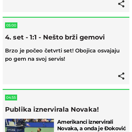
05:00
4. set - 1:1 - Nešto brži gemovi
Brzo je počeo četvrti set! Obojica osvajaju
po gem na svoj servis!
04:55
Publika iznervirala Novaka!
Amerikanci iznervirali
Novaka, a onda je Đoković