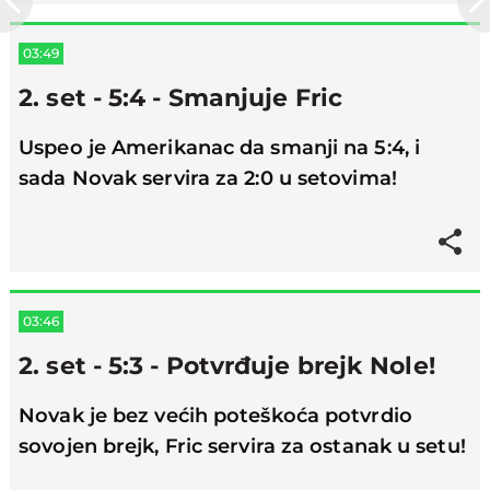
03:49
2. set - 5:4 - Smanjuje Fric
Uspeo je Amerikanac da smanji na 5:4, i
sada Novak servira za 2:0 u setovima!
03:46
2. set - 5:3 - Potvrđuje brejk Nole!
Novak je bez većih poteškoća potvrdio
sovojen brejk, Fric servira za ostanak u setu!