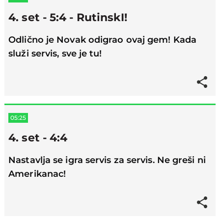
4. set - 5:4 - RutinskI!
Odlično je Novak odigrao ovaj gem! Kada
služi servis, sve je tu!
05:25
4. set - 4:4
Nastavlja se igra servis za servis. Ne greši ni
Amerikanac!