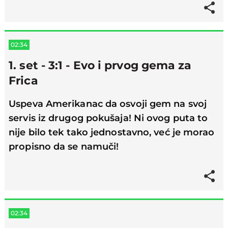
02:34
1. set - 3:1 - Evo i prvog gema za
Frica
Uspeva Amerikanac da osvoji gem na svoj
servis iz drugog pokušaja! Ni ovog puta to
nije bilo tek tako jednostavno, već je morao
propisno da se namuči!
02:34