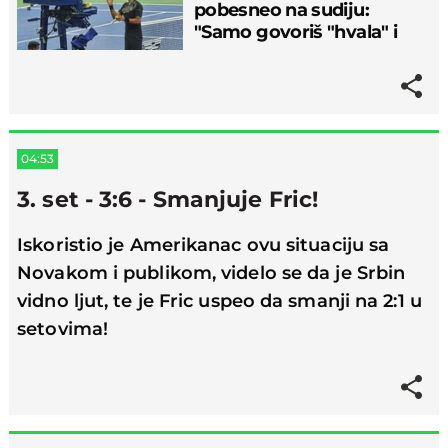
pobesneo na sudiju:
"Samo govoriš "hvala" i
"molim vas"..."
04:53
3. set - 3:6 - Smanjuje Fric!
Iskoristio je Amerikanac ovu situaciju sa
Novakom i publikom, videlo se da je Srbin
vidno ljut, te je Fric uspeo da smanji na 2:1 u
setovima!