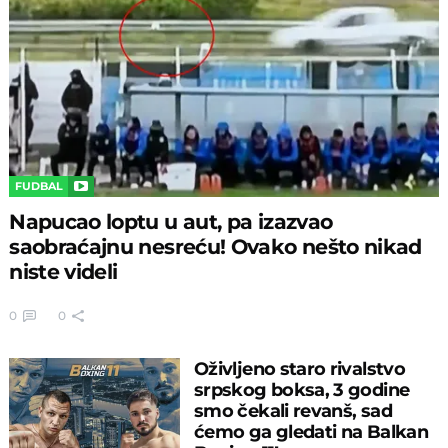
FUDBAL
Napucao loptu u aut, pa izazvao
saobraćajnu nesreću! Ovako nešto nikad
niste videli
0
0
Oživljeno staro rivalstvo
srpskog boksa, 3 godine
smo čekali revanš, sad
ćemo ga gledati na Balkan