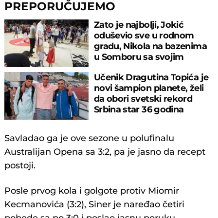
PREPORUČUJEMO
Zato je najbolji, Jokić
oduševio sve u rodnom
gradu, Nikola na bazenima
u Somboru sa svojim
mezimcima
Učenik Dragutina Topića je
novi šampion planete, želi
da obori svetski rekord
Srbina star 36 godina
Savladao ga je ove sezone u polufinalu
Australijan Opena sa 3:2, pa je jasno da recept
postoji.
Posle prvog kola i golgote protiv Miomir
Kecmanovića (3:2), Siner je naređao četiri