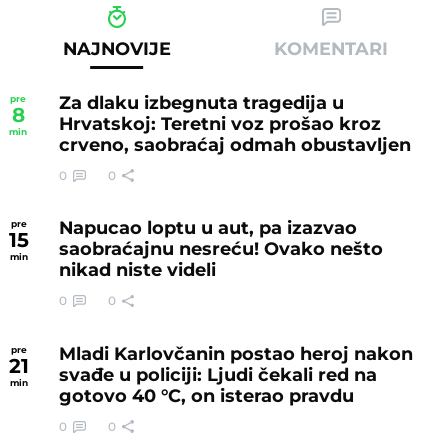
NAJNOVIJE
KOMENTARI
Za dlaku izbegnuta tragedija u
pre
8
Hrvatskoj: Teretni voz prošao kroz
min
crveno, saobraćaj odmah obustavljen
0
0
Napucao loptu u aut, pa izazvao
pre
15
saobraćajnu nesreću! Ovako nešto
min
nikad niste videli
0
0
Mladi Karlovčanin postao heroj nakon
pre
21
svađe u policiji: Ljudi čekali red na
min
gotovo 40 °C, on isterao pravdu
0
0