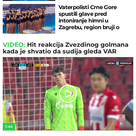
Vaterpolisti Crne Gore
spustili glave pred
intoniranje himni u
Zagrebu, region bruji o
velikom propustu
VIDEO:
Hit reakcija Zvezdinog golmana
kada je shvatio da sudija gleda VAR
Play
Video
1:44