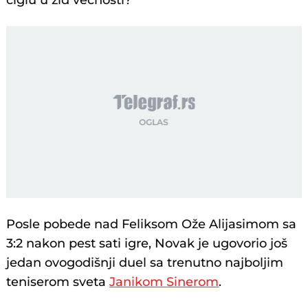
ciglu u zid večnosti?
Posle pobede nad Feliksom Ože Alijasimom sa
3:2 nakon pest sati igre, Novak je ugovorio još
jedan ovogodišnji duel sa trenutno najboljim
teniserom sveta
Janikom Sinerom
.