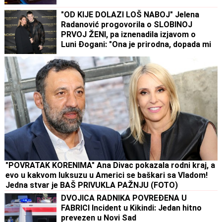
"OD KIJE DOLAZI LOŠ NABOJ" Jelena
Radanović progovorila o SLOBINOJ
PRVOJ ŽENI, pa iznenadila izjavom o
Luni Đogani: "Ona je prirodna, dopada mi
se"
"POVRATAK KORENIMA" Ana Divac pokazala rodni kraj, a
evo u kakvom luksuzu u Americi se baškari sa Vladom!
Jedna stvar je BAŠ PRIVUKLA PAŽNJU (FOTO)
DVOJICA RADNIKA POVREĐENA U
FABRICI Incident u Kikindi: Jedan hitno
prevezen u Novi Sad