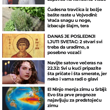
Georgijeva
Čudesna travčica iz božje
bašte raste u Vojvodini:
Vraća snagu u noge,
izbacuje šlajm, tera
komarce i miševe
DANAS JE POSLEDNJI
LJUTI SVETAC: 2 stvari svi
treba da uradimo, a
posebno vozači
Navijte satove večeras na
22.32: Svi u kući pripazite
šta pričate i šta smerate, jer
neko i vama radi o glavi
El Ninjo menja zimu u Srbiji:
Evo šta prve prognoze
najavljuju za predstojeću
zimu