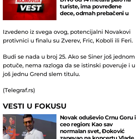
turiste, ima povređene
dece, odmah prebačeni u
bolnicu!
Izvedeno iz svega ovog, potencijalni Novakovi
protivnici u finalu su Zverev, Fric, Koboli ili Feri.
Budi se nada u broj 25. Ako se Siner još jednom
potuče, nema razloga da se istinski poveruje i u
još jednu Grend slem titulu.
(Telegraf.rs)
VESTI U FOKUSU
Novak oduševio Crnu Goru i
ceo region: Kao sav
normalan svet, Đoković
zapevao na koncertu Vlade