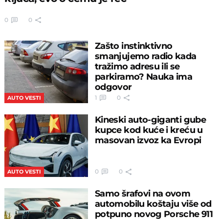
0
0
Zašto instinktivno
smanjujemo radio kada
tražimo adresu ili se
parkiramo? Nauka ima
odgovor
1
0
AUTO VESTI
Kineski auto-giganti gube
kupce kod kuće i kreću u
masovan izvoz ka Evropi
0
0
AUTO VESTI
Samo šrafovi na ovom
automobilu koštaju više od
potpuno novog Porsche 911