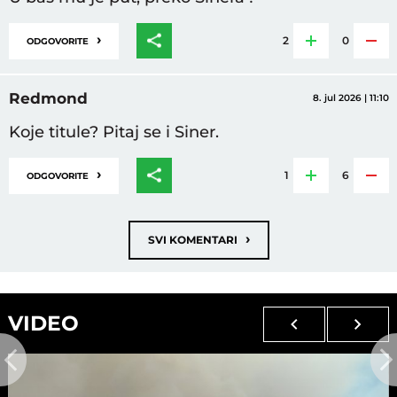
›
2
0
ODGOVORITE
Redmond
8. jul 2026 | 11:10
Koje titule? Pitaj se i Siner.
›
1
6
ODGOVORITE
›
SVI KOMENTARI
VIDEO