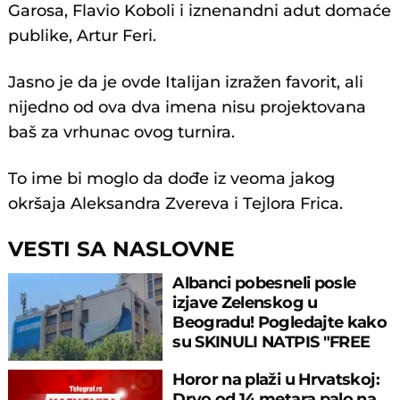
Garosa, Flavio Koboli i iznenandni adut domaće
publike, Artur Feri.
Jasno je da je ovde Italijan izražen favorit, ali
nijedno od ova dva imena nisu projektovana
baš za vrhunac ovog turnira.
To ime bi moglo da dođe iz veoma jakog
okršaja Aleksandra Zvereva i Tejlora Frica.
VESTI SA NASLOVNE
Albanci pobesneli posle
izjave Zelenskog u
Beogradu! Pogledajte kako
su SKINULI NATPIS "FREE
UKRAINE"!
Horor na plaži u Hrvatskoj:
Drvo od 14 metara palo na