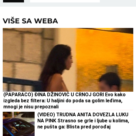
VIŠE SA WEBA
(PAPARACO) ĐINA DŽINOVIĆ U CRNOJ GORI Evo kako
izgleda bez filtera: U haljini do poda sa golim leđima,
mnogi je nisu prepoznali
(VIDEO) TRUDNA ANITA DOVEZLA LUKU
NA PINK Strasno se grle i ljube u kolima,
ne pušta ga: Blista pred porođaj