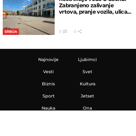
Zabranjeno zalivanje
vrtova, pranje vozila, ulica...
0
0
SRBIJA
Najnovije
Ljubimci
Vesti
Svet
Biznis
Kultura
Sport
Jetset
Nauka
Ona
Aero
Zanimljivosti
eKlinika
Hi-Tech