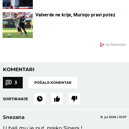
Valverde ne krije, Murinjo pravi potez
by Aklamator
KOMENTARI
3
POŠALJI KOMENTAR
SORTIRANJE
Snezana
8. jul 2026 | 13:07
U baš mu je put, preko Sinera !