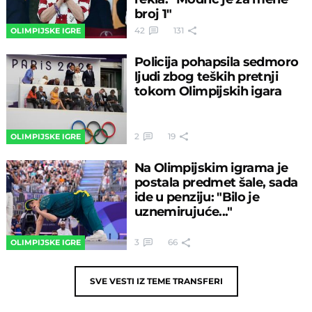
broj 1"
42
131
OLIMPIJSKE IGRE
Policija pohapsila sedmoro
ljudi zbog teških pretnji
tokom Olimpijskih igara
2
19
OLIMPIJSKE IGRE
Na Olimpijskim igrama je
postala predmet šale, sada
ide u penziju: "Bilo je
uznemirujuće..."
3
66
OLIMPIJSKE IGRE
SVE VESTI IZ TEME
TRANSFERI