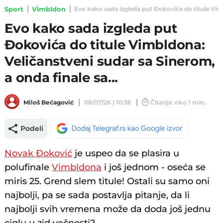
Sport
Vimbldon
Evo kako sada izgleda put Đokovića do titule Vimbl
Evo kako sada izgleda put
Đokovića do titule Vimbldona:
Veličanstveni sudar sa Sinerom,
a onda finale sa...
Miloš Bećagović
08/07/26 | 10:36
Čitanje: oko 1 min.
Podeli
Novak Đoković
je uspeo da se plasira u
polufinale
Vimbldona
i još jednom - oseća se
miris 25. Grend slem titule! Ostali su samo oni
najbolji, pa se sada postavlja pitanje, da li
najbolji svih vremena može da doda još jednu