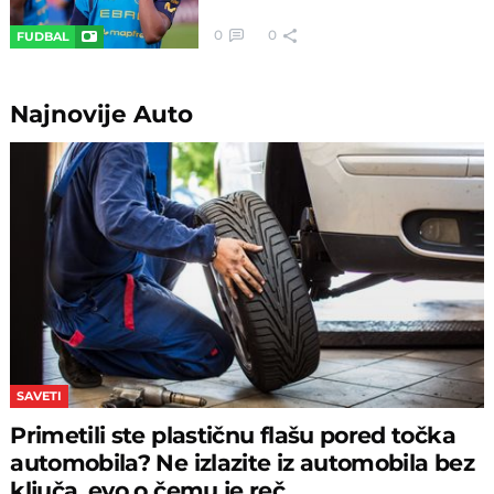
0
0
FUDBAL
Najnovije
Auto
SAVETI
Primetili ste plastičnu flašu pored točka
automobila? Ne izlazite iz automobila bez
ključa, evo o čemu je reč