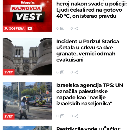
heroj nakon svađe u policiji:
Ljudi čekali red na gotovo
40 °C, on isterao pravdu
0
0
JUGOSFERA
Incident u Parizu! Starica
ušetala u crkvu sa dve
granate, vernici odmah
evakuisani
0
0
SVET
Izraelska agencija TPS: UN
označila palestinske
napade kao "nasilje
izraelskih naseljenika"
0
0
SVET
Restrikcije vode u Čačku: