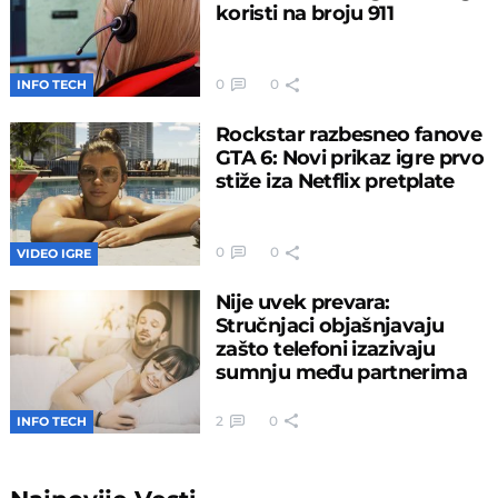
koristi na broju 911
0
0
INFO TECH
Rockstar razbesneo fanove
GTA 6: Novi prikaz igre prvo
stiže iza Netflix pretplate
0
0
VIDEO IGRE
Nije uvek prevara:
Stručnjaci objašnjavaju
zašto telefoni izazivaju
sumnju među partnerima
2
0
INFO TECH