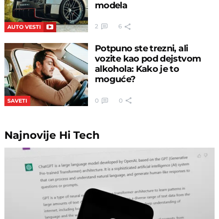
modela
2
6
AUTO VESTI
Potpuno ste trezni, ali
vozite kao pod dejstvom
alkohola: Kako je to
moguće?
0
0
SAVETI
Najnovije
Hi Tech