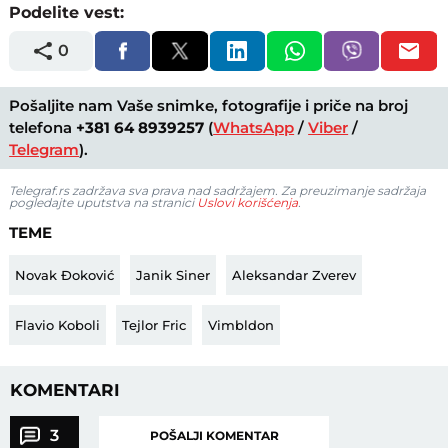
Podelite vest:
0
Pošaljite nam Vaše snimke, fotografije i priče na broj
telefona
+381 64 8939257
(
WhatsApp
/
Viber
/
Telegram
).
Telegraf.rs zadržava sva prava nad sadržajem. Za preuzimanje sadržaja
pogledajte uputstva na stranici
Uslovi korišćenja
.
TEME
Novak Đoković
Janik Siner
Aleksandar Zverev
Flavio Koboli
Tejlor Fric
Vimbldon
KOMENTARI
3
POŠALJI KOMENTAR