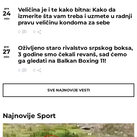
Veličina je i te kako bitna: Kako da
pre
24
izmerite šta vam treba i uzmete u radnji
min
pravu veličinu kondoma za sebe
0
0
Oživljeno staro rivalstvo srpskog boksa,
pre
27
3 godine smo čekali revanš, sad ćemo
min
ga gledati na Balkan Boxing 11!
0
0
SVE NAJNOVIJE VESTI
Najnovije
Sport