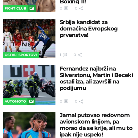
Boxing 11!
0
0
FIGHT CLUB
Srbija kandidat za
domaćina Evropskog
prvenstva!
1
0
OSTALI SPORTOVI
Fernandez najbrži na
Silverstonu, Martin i Beceki
ostali iza, ali završili na
podijumu
0
0
AUTOMOTO
Jamal putovao redovnom
avionskom linijom, pa
morao da se krije, ali mu to
ipak nije uspelo!