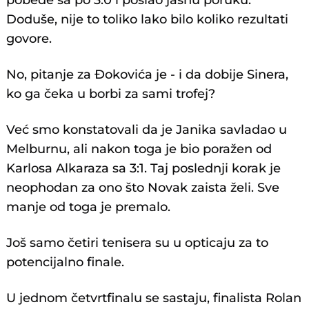
pobede sa po 3:0 i poslao jasnu poruku.
Doduše, nije to toliko lako bilo koliko rezultati
govore.
No, pitanje za Đokovića je - i da dobije Sinera,
ko ga čeka u borbi za sami trofej?
Već smo konstatovali da je Janika savladao u
Melburnu, ali nakon toga je bio poražen od
Karlosa Alkaraza sa 3:1. Taj poslednji korak je
neophodan za ono što Novak zaista želi. Sve
manje od toga je premalo.
Još samo četiri tenisera su u opticaju za to
potencijalno finale.
U jednom četvrtfinalu se sastaju, finalista Rolan