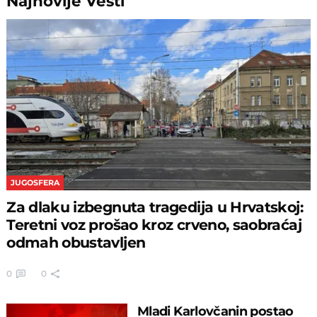
Najnovije
Vesti
JUGOSFERA
Za dlaku izbegnuta tragedija u Hrvatskoj:
Teretni voz prošao kroz crveno, saobraćaj
odmah obustavljen
0
0
Mladi Karlovčanin postao