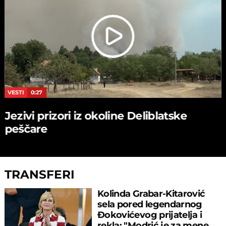
VESTI
0:27
Jezivi prizori iz okoline Deliblatske
peščare
TRANSFERI
Kolinda Grabar-Kitarović
sela pored legendarnog
Đokovićevog prijatelja i
rekla: "Modrić je za mene