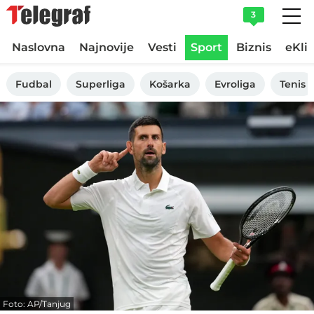
3
Naslovna
Najnovije
Vesti
Sport
Biznis
eKli
Fudbal
Superliga
Košarka
Evroliga
Tenis
Foto: AP/Tanjug