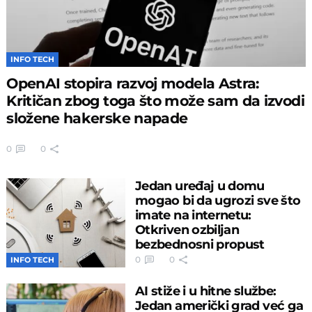
INFO TECH
OpenAI stopira razvoj modela Astra:
Kritičan zbog toga što može sam da izvodi
složene hakerske napade
0
0
Jedan uređaj u domu
mogao bi da ugrozi sve što
imate na internetu:
Otkriven ozbiljan
bezbednosni propust
0
0
INFO TECH
AI stiže i u hitne službe:
Jedan američki grad već ga