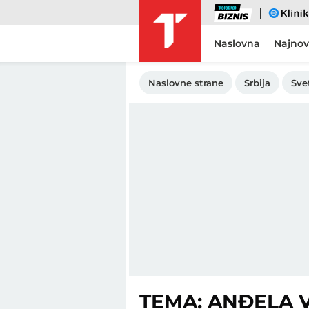
Biznis
eKlinika
Naslovna
Najnov
Naslovne strane
Srbija
Sve
TEMA: ANĐELA 