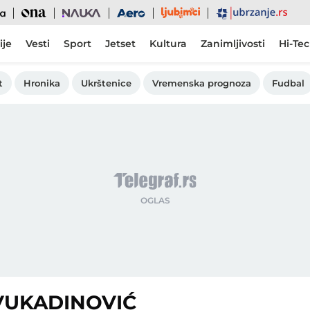
Ljubimci
Ona
Nauka
Aero
Ubrzanje
ije
Vesti
Sport
Jetset
Kultura
Zanimljivosti
Hi-Te
t
Hronika
Ukrštenice
Vremenska prognoza
Fudbal
VUKADINOVIĆ