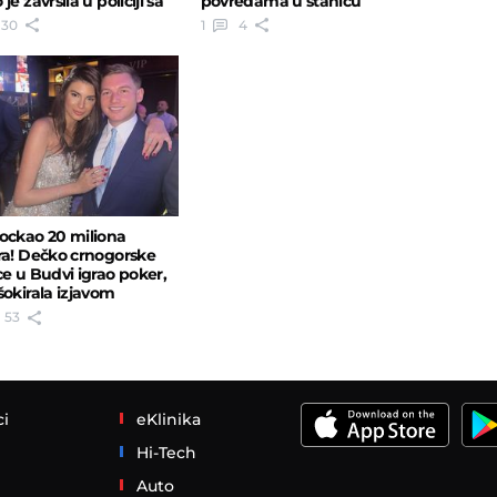
je završila u policiji sa
povredama u stanicu
atašem
30
1
4
ockao 20 miliona
ra! Dečko crnogorske
ce u Budvi igrao poker,
šokirala izjavom
53
ci
eKlinika
Hi-Tech
Auto