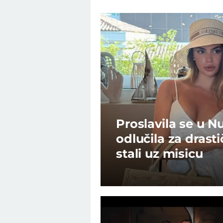
Proslavila se u N
odlučila za dras
stali uz misicu