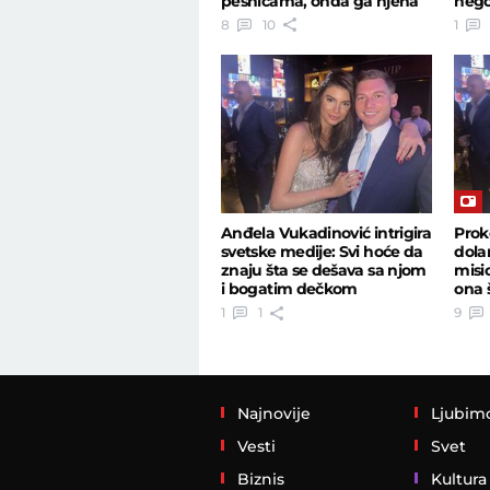
pesnicama, onda ga njena
nego 
majka dokrajčila!
bog
8
10
1
Anđela Vukadinović intrigira
Prok
svetske medije: Svi hoće da
dola
znaju šta se dešava sa njom
misi
i bogatim dečkom
ona 
kockarom
1
1
9
Najnovije
Ljubim
Vesti
Svet
Biznis
Kultura