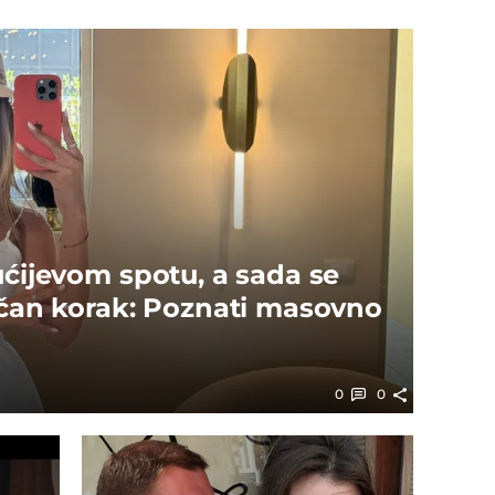
ućijevom spotu, a sada se
tičan korak: Poznati masovno
0
0