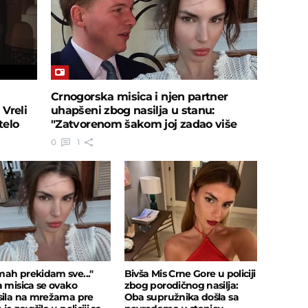
Crnogorska misica i njen partner
Vreli
uhapšeni zbog nasilja u stanu:
telo
"Zatvorenom šakom joj zadao više
udaraca"
0
1
ah prekidam sve..."
Bivša Mis Crne Gore u policiji
a misica se ovako
zbog porodičnog nasilja:
sila na mrežama pre
Oba supružnika došla sa